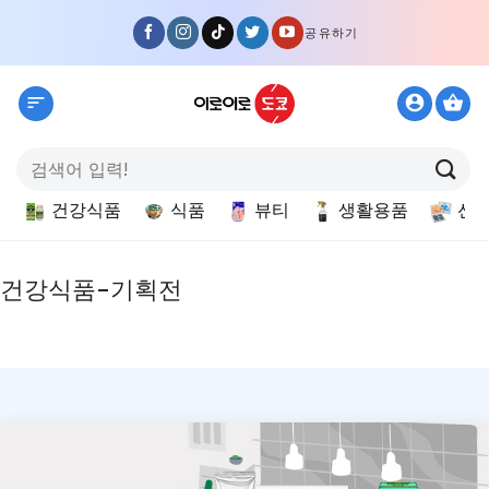
Skip
공유하기
to
content
검
색:
건강식품
식품
뷰티
생활용품
선
건강식품-기획전