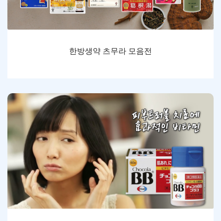
한방생약 츠무라 모음전