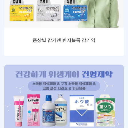
증상별 감기엔 벤자블록 감기약