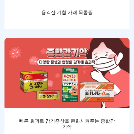
용각산 기침 가래 목통증
빠른 효과로 감기증상을 완화시켜주는 종합감
기약