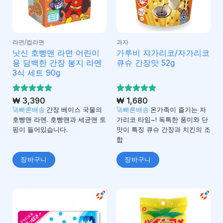
라면/컵라면
과자
닛신 호빵맨 라면 어린이
가루비 쟈가리코/자가리코
용 담백한 간장 봉지 라멘
큐슈 간장맛 52g
3식 세트 90g
5 중에서
₩
3,390
5 중에서
₩
1,680
4.91
4.96
로 평
로 평
🚀빠른배송
간장 베이스 국물의
🚀빠른배송
온가족이 즐기는 자
가됨
가됨
호빵맨 라멘. 호빵맨과 세균맨 토
가리코 타임~! 독특한 풍미와 단
핑이 들어있습니다.
맛이 특징 큐슈 간장과 치킨의 조
합
장바구니
장바구니