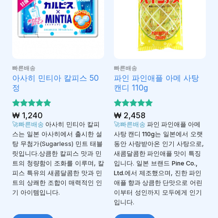
빠른배송
빠른배송
아사히 민티아 칼피스 50
파인 파인애플 아메 사탕
정
캔디 110g
5 중에서
₩
1,240
5 중에서
₩
2,458
4.9
4.94
로 평가
로 평
🚀빠른배송
아사히 민티아 칼피
🚀빠른배송
파인 파인애플 아메
됨
가됨
스는 일본 아사히에서 출시한 설
사탕 캔디 110g
는 일본에서 오랫
탕 무첨가(Sugarless) 민트 태블
동안 사랑받아온 인기 사탕으로,
릿입니다.상큼한 칼피스 맛과 민
새콤달콤한 파인애플 맛
이 특징
트의 청량함이 조화를 이루며, 칼
입니다. 일본 브랜드
Pine Co.,
피스 특유의 새콤달콤한 맛과 민
Ltd.
에서 제조했으며,
진한 파인
트의 상쾌한 조합이 매력적인 인
애플 향과 상큼한 단맛
으로 어린
기 아이템입니다.
이부터 성인까지 모두에게 인기
입니다.