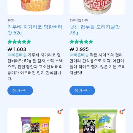
과자
라면/컵라면
가루비 자가리코 명란버터
닛신 컵누들 오리지널맛
맛 52g
78g
5 중에서
₩
1,603
5 중에서
₩
2,925
4.82
4.87
로 평
로 평
🚀빠른배송
가루비 자가리코 명
🚀빠른배송
작은 사이즈의 컵라
가됨
가됨
란버터맛 52g 은 감자 스틱 스낵
면이라 간식용으로 제격! 어린이
으로,
진한 명란과 고소한 버터의
들이 먹어도 맵지 않은 기본 오리
풍미
가 어우러진 인기 간식입니
지널맛!
다.
장바구니
장바구니