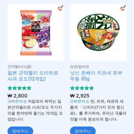
곤약젤리(식품)
라면/컵라면
일본 곤약젤리 오리히로
닛신 돈베이 키츠네 유부
사과 포도(12개입)
우동 95g
5 중에서
₩
2,800
5 중에서
₩
2,925
4.95
4.87
로 평
로 평
🚀빠른배송
저칼로리 짜먹는 일
🚀빠른배송
면, 쯔유, 재료에 새
가됨
가됨
본곤약젤리로 사과/포도 두가지
롭게 「시치미(7가지 맛의 향신
맛을 한꺼번에 즐기는 12개입 포
료)」를 추가하여, 우러난 국물의
장입니다.
맛을 더욱 돋보이게 합니다.
장바구니
장바구니