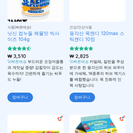
식품(빠른배송)
건강/건강식품
닛신 컵누들 해물맛 빅사
용각산 목캔디 120max 스
이즈 104g
틱캔디 10정
5 중에서
₩
3,510
5 중에서
₩
2,825
4.47
4.71
로
로 평
🚀빠른배송
부드러운 오징어몸통
🚀빠른배송
카밀레, 칼린을 주성
평가됨
가됨
과 게맛살 증량! 감칠맛이 감도는
분으로 한 용각산의 허브 파우더
육수까지! 간편하게 즐기는 씨푸
에 가세해, 19종류의 허브 엑기스
드 누들!
를 배합했습니다. 목 친화적 인
목 사탕입니다.
장바구니
장바구니