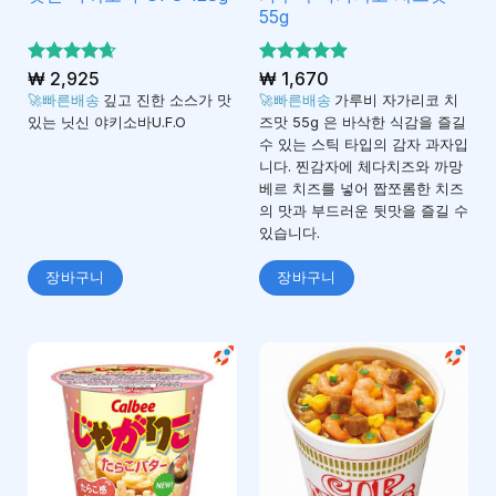
55g
5 중에서
₩
2,925
5 중에서
₩
1,670
4.64
4.88
로 평
로 평
🚀빠른배송
깊고 진한 소스가 맛
🚀빠른배송
가루비 자가리코 치
가됨
가됨
있는 닛신 야키소바U.F.O
즈맛 55g 은 바삭한 식감을 즐길
수 있는 스틱 타입의 감자 과자입
니다. 찐감자에 체다치즈와 까망
베르 치즈를 넣어 짭쪼롬한 치즈
의 맛과 부드러운 뒷맛을 즐길 수
있습니다.
장바구니
장바구니