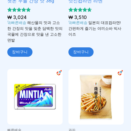
켓몬 누들 간장 맛 38g
닛신컵라면 라멘
5 중에서
₩
3,024
5 중에서
₩
3,510
4.82
4.67
로 평
로 평
🚀빠른배송
해산물의 맛과 고소
🚀빠른배송
일본의 대표컵라면!
가됨
가됨
한 간장의 맛을 맞춘 담백한 맛의
간편하게 즐기는 야끼소바 빅사
국물에 간장으로 맛을 낸 고소한
이즈
면발
장바구니
장바구니
빠른배송
과자