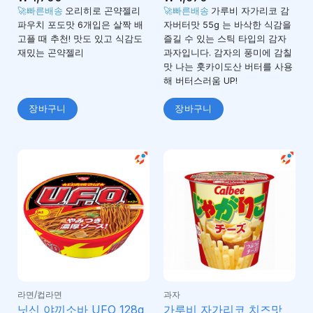
4.92
4.91
로 평
로 평
🚀빠른배송
오리히로 곤약젤리
🚀빠른배송
가루비 자가리코 감
가됨
가됨
파우치 포도맛 6개입은 살짝 배
자버터맛 55g 는 바삭한 식감을
고플 때 추천! 맛도 있고 식감도
즐길 수 있는 스틱 타입의 감자
재밌는 곤약젤리
과자입니다. 감자의 풍미에 감칠
맛 나는 훗카이도산 버터를 사용
해 버터스러움 UP!
장바구니
장바구니
라면/컵라면
과자
가루비 자가리코 치즈맛
닛신 야끼소바 UFO 128g