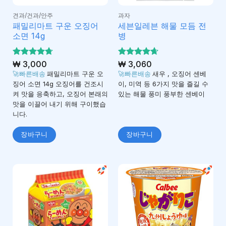
견과/건과/안주
과자
패밀리마트 구운 오징어
세븐일레븐 해물 모듬 전
소면 14g
병
5 중에서
₩
3,000
5 중에서
₩
3,060
4.68
4.67
로 평
로 평
🚀빠른배송
패밀리마트 구운 오
🚀빠른배송
새우 , 오징어 센베
가됨
가됨
징어 소면 14g 오징어를 건조시
이, 미역 등 6가지 맛을 즐길 수
켜 맛을 응축하고, 오징어 본래의
있는 해물 풍미 풍부한 센베이
맛을 이끌어 내기 위해 구이했습
니다.
장바구니
장바구니