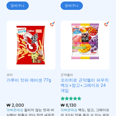
장바구니
장바구니
과자
곤약젤리
오리히로 곤약젤리 파우치
가루비 캇파 에비센 77g
백도+망고+그레이프 24
개입
₩
2,000
5 중에서
₩
6,130
4.92
로 평
🚀빠른배송
질리지 않는 맛과 바
🚀빠른배송
백도, 망고, 그레이프
가됨
삭함이 멈출수 없다 천연 새우껍
의 3가지 맛을 즐길 수 있는 유익