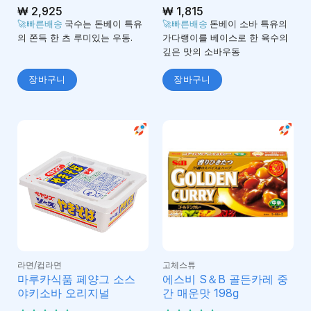
5 중에서
₩
2,925
5 중에서
₩
1,815
4.82
4.74
로 평
로 평
🚀빠른배송
국수는 돈베이 특유
🚀빠른배송
돈베이 소바 특유의
가됨
가됨
의 쫀득 한 츠 루미있는 우동.
가다랭이를 베이스로 한 육수의
깊은 맛의 소바우동
장바구니
장바구니
라면/컵라면
고체스튜
마루카식품 페양그 소스
에스비 S＆B 골든카레 중
야키소바 오리지널
간 매운맛 198g