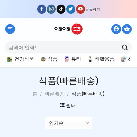
Skip
공유하기
to
content
검
색:
건강식품
식품
뷰티
생활용품
선
식품(빠른배송)
홈
/
빠른배송
/
식품(빠른배송)
필터