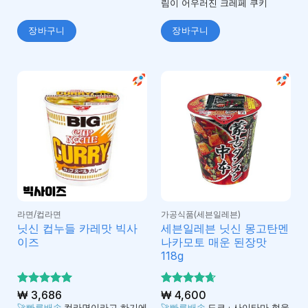
림이 어우러진 크레페 쿠키
장바구니
장바구니
라면/컵라면
가공식품(세븐일레븐)
닛신 컵누들 카레맛 빅사
세븐일레븐 닛신 몽고탄멘
이즈
나카모토 매운 된장맛
118g
5 중에서
₩
3,686
5 중에서
₩
4,600
4.93
4.63
로 평
로 평
🚀빠른배송
컵라면이라고 하기에
🚀빠른배송
도쿄 · 사이타마 현을