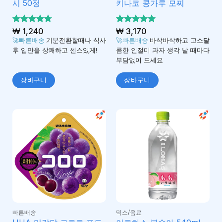
시 50정
키나코 콩가루 모찌
5 중에서
₩
1,240
5 중에서
₩
3,170
4.7
5
로 평
로 평가
🚀빠른배송
기분전환할때나 식사
🚀빠른배송
바삭바삭하고 고소달
가됨
됨
후 입안을 상쾌하고 센스있게!
콤한 인절미 과자 생각 날 때마다
부담없이 드세요
장바구니
장바구니
빠른배송
믹스/음료