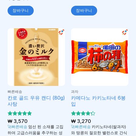
장바구니
장바구니
빠른배송
과자
칸로 골드 우유 캔디 (80g)
카메다노 카키노타네 6봉
사탕
입
5 중에서
₩
3,570
5 중에서
₩
3,270
4.82
4.28
로 평
로
🚀빠른배송
엄선 된 소재를 고집
🚀빠른배송
카키노타네(쌀과자)
가됨
평가됨
하여 고급스러움을 추구하는 성
와 땅콩의 절묘한 밸런스로 간식