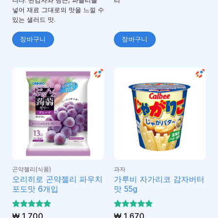
니다. 찐감자와 당근, 파슬리를
리
넣어 재료 그대로의 맛을 느낄 수
있는 샐러드 맛.
장바구니
장바구니
곤약젤리(식품)
과자
오리히로 곤약젤리 파우치
가루비 자가리코 감자버터
포도맛 6개입
맛 55g
5 중에서
₩
1,700
5 중에서
₩
1,670