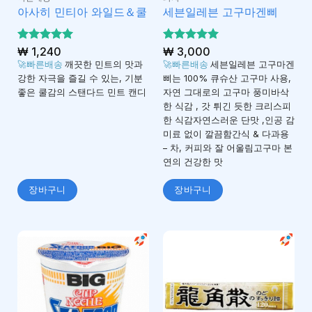
아사히 민티아 와일드＆쿨
세븐일레븐 고구마겐삐
5 중에서
₩
1,240
5 중에서
₩
3,000
4.93
5
로 평
로 평가
🚀빠른배송
깨끗한 민트의 맛과
🚀빠른배송
세븐일레븐 고구마겐
가됨
됨
강한 자극을 즐길 수 있는, 기분
삐는 100% 큐슈산 고구마 사용,
좋은 쿨감의 스탠다드 민트 캔디
자연 그대로의 고구마 풍미바삭
한 식감 , 갓 튀긴 듯한 크리스피
한 식감자연스러운 단맛 ,인공 감
미료 없이 깔끔함간식 & 다과용
– 차, 커피와 잘 어울림고구마 본
연의 건강한 맛
장바구니
장바구니