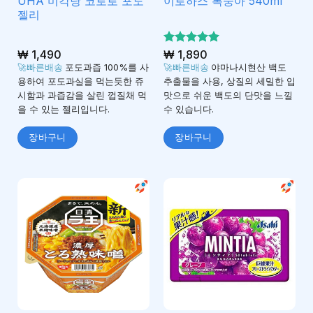
UHA 미각당 코로로 포도
이로하스 복숭아 540ml
젤리
₩
1,490
5 중에서
₩
1,890
4.95
로 평
🚀빠른배송
포도과즙 100%를 사
🚀빠른배송
야마나시현산 백도
가됨
용하여 포도과실을 먹는듯한 쥬
추출물을 사용, 상질의 세밀한 입
시함과 과즙감을 살린 껍질채 먹
맛으로 쉬운 백도의 단맛을 느낄
을 수 있는 젤리입니다.
수 있습니다.
장바구니
장바구니