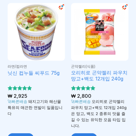
라면/컵라면
곤약젤리(식품)
오리히로 곤약젤리 파우치
닛신 컵누들 씨푸드 75g
망고+백도 12개입 240g
5 중에서
₩
2,925
5 중에서
₩
2,800
4.87
4.9
로 평
로 평가
🚀빠른배송
돼지고기와 해산물
🚀빠른배송
오리히로 곤약젤리
가됨
됨
특유의 매끈한 면발이 일품입니
파우치 망고+백도 12개입 240g
다
은 망고, 백도 2 종류의 맛을 즐
길 수 있는 유익한 모음 타입 입
니다.