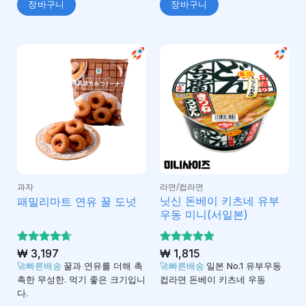
장바구니
장바구니
과자
라면/컵라면
닛신 돈베이 키츠네 유부
패밀리마트 연유 꿀 도넛
우동 미니(서일본)
5 중에서
₩
3,197
5 중에서
₩
1,815
4.67
4.81
로 평
로 평
🚀빠른배송
꿀과 연유를 더해 촉
🚀빠른배송
일본 No.1 유부우동
가됨
가됨
촉한 무성한. 먹기 좋은 크기입니
컵라면 돈베이 키츠네 우동
다.