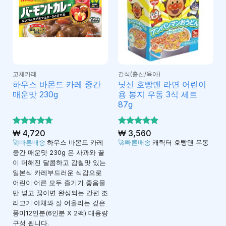
고체카레
간식(출산/육아)
하우스 바몬드 카레 중간
닛신 호빵맨 라면 어린이
매운맛 230g
용 봉지 우동 3식 세트
87g
5 중에서
₩
4,720
5 중에서
₩
3,560
4.73
4.91
로 평
로 평
🚀빠른배송
하우스 바몬드 카레
🚀빠른배송
캐릭터 호빵맨 우동
가됨
가됨
중간 매운맛 230g 은 사과와 꿀
이 더해진 달콤하고 감칠맛 있는
일본식 카레부드러운 식감으로
어린이·어른 모두 즐기기 좋음물
만 넣고 끓이면 완성되는 간편 조
리고기·야채와 잘 어울리는 깊은
풍미12인분(6인분 X 2팩) 대용량
구성 됩니다.