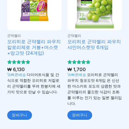
곤약젤리
곤약젤리
오리히로 곤약젤리 파우치
오리히로 곤약젤리 파우치
칼로리제로 거봉+머스캣
샤인머스캣맛 6개입
+망고맛 (24개입)
5 중에서
₩
6,130
5 중에서
₩
1,700
4.92
4.87
로 평
로 평
🚀빠른배송
다이어트식품 및 간
🚀빠른배송
오리히로 곤약젤리
가됨
가됨
식으로 적합한 오리히로 저칼로
파우치 청포도맛 6개입 은 신선
리 곤약젤리를 무려 한봉지에 세
한 마스카트 포도의 상큼한 맛과
가지 맛으로 만날 수 있습니다.
곤약젤리의 쫄깃한 식감이 조화
를 이루는 인기 있는 일본 젤리입
니다.
장바구니
장바구니