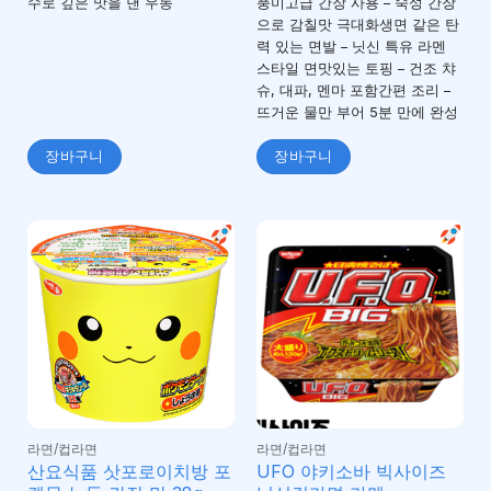
수로 깊은 맛을 낸 우동
풍미고급 간장 사용 – 숙성 간장
으로 감칠맛 극대화생면 같은 탄
력 있는 면발 – 닛신 특유 라멘
스타일 면맛있는 토핑 – 건조 챠
슈, 대파, 멘마 포함간편 조리 –
뜨거운 물만 부어 5분 만에 완성
장바구니
장바구니
라면/컵라면
라면/컵라면
산요식품 삿포로이치방 포
UFO 야키소바 빅사이즈