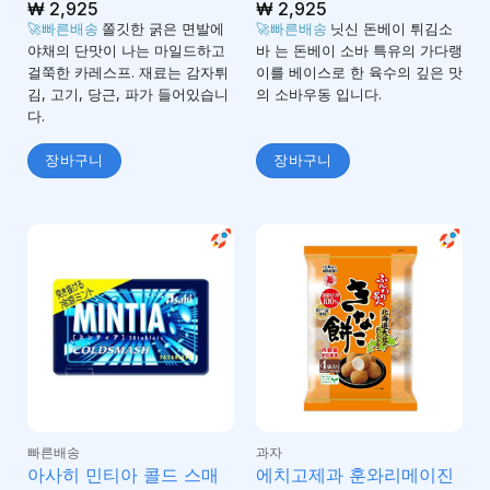
5 중에서
₩
2,925
5 중에서
₩
2,925
4.92
4.89
로 평
로 평
🚀빠른배송
쫄깃한 굵은 면발에
🚀빠른배송
닛신 돈베이 튀김소
가됨
가됨
야채의 단맛이 나는 마일드하고
바 는 돈베이 소바 특유의 가다랭
걸쭉한 카레스프. 재료는 감자튀
이를 베이스로 한 육수의 깊은 맛
김, 고기, 당근, 파가 들어있습니
의 소바우동 입니다.
다.
장바구니
장바구니
빠른배송
과자
아사히 민티아 콜드 스매
에치고제과 훈와리메이진