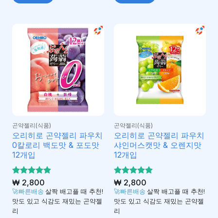
곤약젤리(식품)
곤약젤리(식품)
오리히로 곤약젤리 파우치
오리히로 곤약젤리 파우치
0칼로리 백도맛 & 포도맛
샤인머스캣맛 & 오렌지맛
12개입
12개입
5 중에서
₩
2,800
5 중에서
₩
2,800
4.92
4.92
로 평
로 평
🚀빠른배송
살짝 배고플 때 추천!
🚀빠른배송
살짝 배고플 때 추천!
가됨
가됨
맛도 있고 식감도 재밌는 곤약젤
맛도 있고 식감도 재밌는 곤약젤
리
리