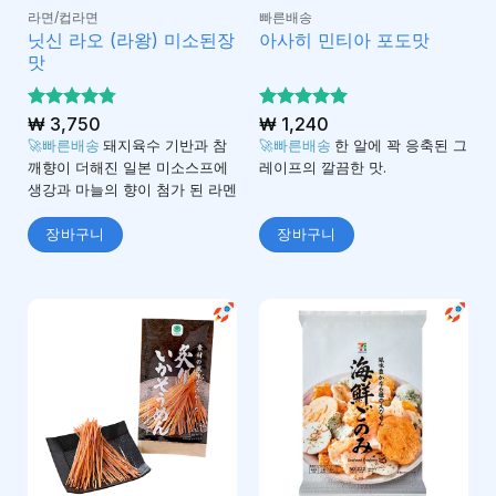
라면/컵라면
빠른배송
닛신 라오 (라왕) 미소된장
아사히 민티아 포도맛
맛
5 중에서
₩
3,750
5 중에서
₩
1,240
4.75
4.93
로 평
로 평
🚀빠른배송
돼지육수 기반과 참
🚀빠른배송
한 알에 꽉 응축된 그
가됨
가됨
깨향이 더해진 일본 미소스프에
레이프의 깔끔한 맛.
생강과 마늘의 향이 첨가 된 라멘
장바구니
장바구니