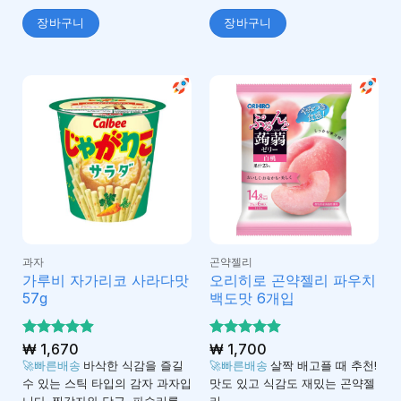
장바구니
장바구니
과자
곤약젤리
가루비 자가리코 사라다맛
오리히로 곤약젤리 파우치
57g
백도맛 6개입
5 중에서
₩
1,670
5 중에서
₩
1,700
4.9
4.92
로 평가
로 평
🚀빠른배송
바삭한 식감을 즐길
🚀빠른배송
살짝 배고플 때 추천!
됨
가됨
수 있는 스틱 타입의 감자 과자입
맛도 있고 식감도 재밌는 곤약젤