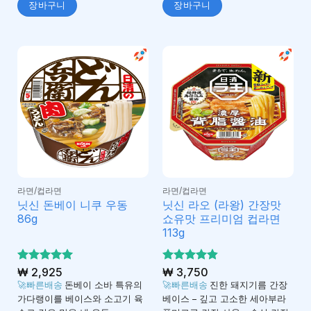
장바구니
장바구니
라면/컵라면
라면/컵라면
닛신 돈베이 니쿠 우동
닛신 라오 (라왕) 간장맛
86g
쇼유맛 프리미엄 컵라면
113g
5 중에서
₩
2,925
5 중에서
₩
3,750
4.97
4.81
로 평
로 평
🚀빠른배송
돈베이 소바 특유의
🚀빠른배송
진한 돼지기름 간장
가됨
가됨
가다랭이를 베이스와 소고기 육
베이스 – 깊고 고소한 세아부라