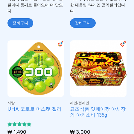
질마다 통째로 들어있어 더 맛있
한 대용량 24개입 곤약젤리입니
다
다.
장바구니
장바구니
사탕
라면/컵라면
묘조식품 잇페이짱 야시장
UHA 코로로 머스캣 젤리
의 야키소바 135g
5 중에서
₩
1,490
₩
3,000