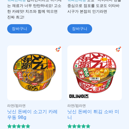
가됨
가됨
는 재료가 너무 탄탄하네요! 고소
중심으로 점포를 도쿄도 이타바
한 카레맛! 치즈와 함께 먹으면
시구가 본점의 인기라면
진짜 최고!
장바구니
장바구니
라면/컵라면
라면/컵라면
닛신 돈베이 소고기 카레
닛신 돈베이 튀김 소바 미
우동 98g
니