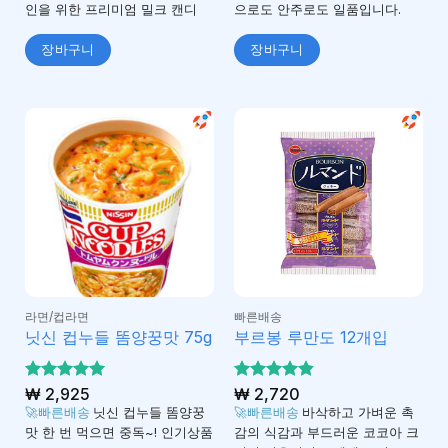
인을 위한 프리미엄 밀크 캔디
으로도 안주로도 일품입니다.
장바구니
장바구니
라면/컵라면
빠른배송
닛신 컵누들 똠양꿍맛 75g
부르봉 루만도 12개입
5 중에서
₩
2,925
5 중에서
₩
2,720
4.96
4.8
로 평
로 평
🚀빠른배송
닛신 컵누들 똠양꿍
🚀빠른배송
바삭하고 가벼운 촉
가됨
가됨
맛 한 번 먹으면 중독~! 인기상품
감의 식감과 부드러운 코코아 크