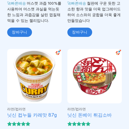
4.9
로 평가
🚀빠른배송
머스캣 과즙 100%를
🚀빠른배송
철판에 구운 듯한 고
됨
사용하여 머스캣 과실을 먹는듯
소한 향과 맛을 더욱 업그레이드
한 느낌과 과즙감을 살린 껍질채
하여 소스와의 궁합을 더욱 좋게
먹을 수 있는 젤리입니다.
만들었습니다
장바구니
장바구니
라면/컵라면
라면/컵라면
닛신 컵누들 카레맛 87g
닛신 돈베이 튀김소바