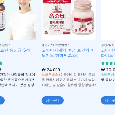
몬밸런스
갱년기/호르몬밸런스
갱년기/
르민 유산균 S정
코바야시제약 여성 보건약 이
코바야
노치노 하하A 252정
화이트 
6
₩
24,019
5 중에
₩
20,
5
로 평
건강한 사람들의 장내에
🚀빠른배송+2
중년여성 갱년기 증상
🚀빠른
됨
유익한 유산균으로 제조된
을 완화시키고 치료하는 13가지 생약,
형 증상 개
팽만에 효과가 있는 정장
비타민 및 칼슘이 함유된 종합영양제!
니
장바구니
장바