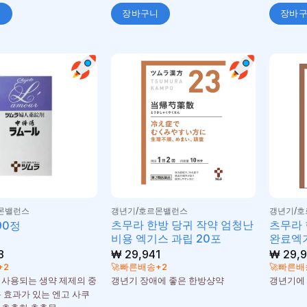
니
장바구니
장바
몬밸런스
갱년기/호르몬밸런스
갱년기/
츠무라 한방 당귀 작약 엄청난
츠무라 
90정
비용 엑기스 과립 20포
완료엑기
8
₩
29,941
₩
29,9
+2
🚀빠른배송+2
🚀빠른배
 사용되는 생약 제제의 중
갱년기 장애에 좋은 한방샹약
갱년기에
통 효과가 있는 엔고 사쿠