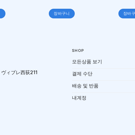
니
장바구니
장바
SHOP
모든상품 보기
-7 ヴィブレ西荻211
결제 수단
배송 및 반품
내계정