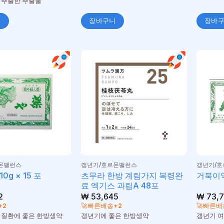
 추출한 추출물
니
장바구니
장바
몬밸런스
갱년기/호르몬밸런스
갱년기/
츠무라 한방 계림가지 복령완
0g × 15 포
거북이약
료 엑기스 과립A 48포
2
₩
53,645
₩
73,7
+2
🚀빠른배송+2
🚀빠른배
 질환에 좋은 한방생약
갱년기에 좋은 한방생약
갱년기 여