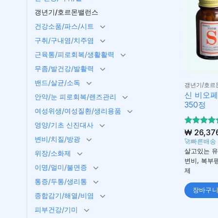
갱년기/호르몬밸런스
건강소품/파스/시트
구취/구내염/치주염
근육통/피로회복/생활활력
무좀/발건강/발활력
밴드/살균/소독
갱년기/호르
신 비오페
안약/눈 피로회복/렌즈관리
350정
여성위생/여성질환/생리용품
영양/기초 신진대사
5 중에서
₩
26,37
변비/치질/방광
5
로 평가
🚀빠른배송
됨
살고있는 
위장/소화제
변비, 복부
이명/멀미/불면증
제
통증/두통/생리통
장바구
종합감기/해열/비염
피부건강/기미