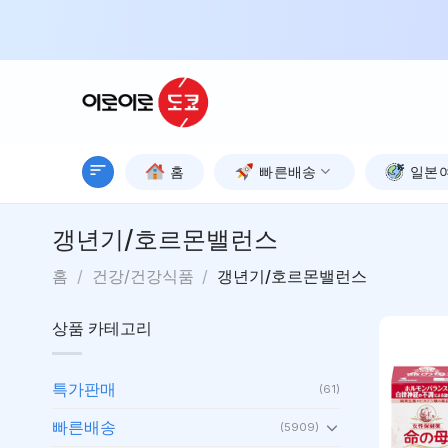
Skip
to
content
홈
빠른배송
일본
갱년기/호르몬밸런스
홈
/
건강/건강식품
/
갱년기/호르몬밸런스
상품 카테고리
특가판매
(61)
빠른배송
(5909)