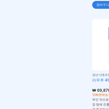
장바구
갱년기/호르
라무루 4
₩
69,87
🚀빠른배송
부인 약으로
장 탕에 진