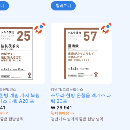
구니
장바구니
호르몬밸런스
갱년기/호르몬밸런스
한방 계림 가지 복령
쯔무라 한방 온청음 엑기스 과
스 과립 A20 포
립 20포
41
₩
29,941
송+2
🚀빠른배송+2
 좋은 한방생약
갱년기 여성에게 좋은 한방 생약