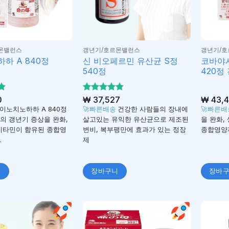
몬밸런스
갱년기/호르몬밸런스
갱년기/
신 비오페르민 유산균 S정
코바야
하 A 840정
540정
420정
0
5 중에서
₩
37,527
₩
43,4
4.78
평
로 평
이노치노하하 A 840정
🚀빠른배송
건강한 사람들의 장내에
🚀빠른
가됨
의 갱년기 증상을 완화,
살고있는 유익한 유산균으로 제조된
을 완화,
비타민이 함유된 종합영
변비, 복부팽만에 효과가 있는 정장
종합영양제
.
제
니
장바구니
장바