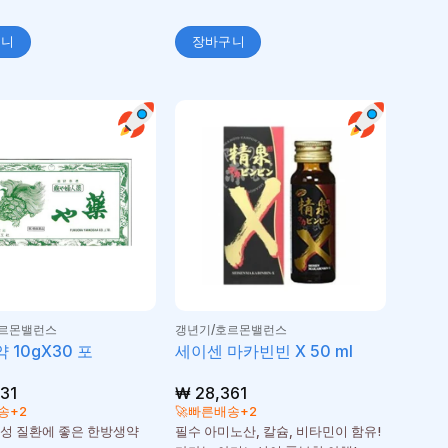
구니
장바구니
호르몬밸런스
갱년기/호르몬밸런스
 10gX30 포
세이센 마카빈빈 X 50 ml
31
₩
28,361
송+2
🚀빠른배송+2
성 질환에 좋은 한방생약
필수 아미노산, 칼슘, 비타민이 함유!