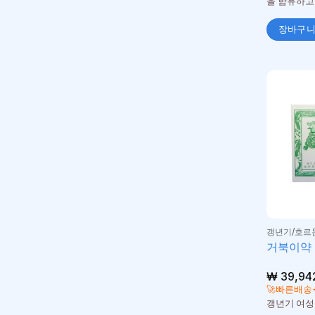
을 함유하고
장바구
갱년기/호르
거북이약 1
₩
39,94
🚀빠른배송
갱년기 여성