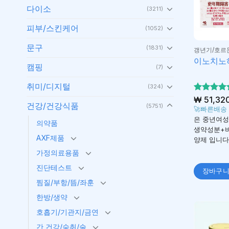
다이소
(3211)
피부/스킨케어
(1052)
문구
(1831)
갱년기/호르
이노치노하
캠핑
(7)
취미/디지털
(324)
5 중에서
₩
51,32
건강/건강식품
(5751)
4.89
로 
🚀빠른배송
가됨
은 중년여성
의약품
생약성분+
AXF제품
양제 입니다
가정의료용품
진단테스트
장바구
찜질/부항/뜸/좌훈
한방/생약
호흡기/기관지/금연
간 건강/숙취/술