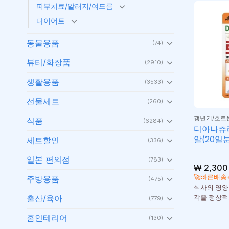
피부치료/알러지/여드름
다이어트
동물용품
(74)
뷰티/화장품
(2910)
생활용품
(3533)
선물세트
(260)
갱년기/호르
식품
(6284)
디아나츄라
알(20일분
세트할인
(336)
일본 편의점
(783)
₩
2,300
🚀빠른배송
주방용품
(475)
식사의 영양
출산/육아
각을 정상적
(779)
홈인테리어
(130)