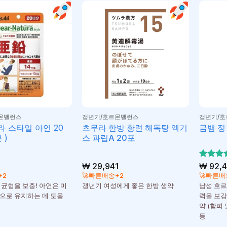
몬밸런스
갱년기/호르몬밸런스
갱년기/
 스타일 아연 20
츠무라 한방 황련 해독탕 엑기
금뱀 정 
 )
스 과립A 20포
₩
29,941
5 중에
₩
92,4
4
로 평
+2
🚀빠른배송+2
🚀빠른배
가됨
 균형을 보충! 아연은 미
갱년기 여성에게 좋은 한방 생약
남성 호르
으로 유지하는 데 도움
력을 보강
약 (함피
등