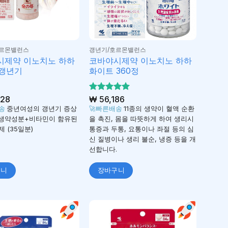
호르몬밸런스
갱년기/호르몬밸런스
시제약 이노치노 하하
코바야시제약 이노치노 하하
 갱년기
화이트 360정
28
5 중에서
₩
56,186
5
로 평가
배송
중년여성의 갱년기 증상
🚀빠른배송
11종의 생약이 혈액 순환
됨
 생약성분+비타민이 함유된
을 촉진, 몸을 따뜻하게 하여 생리시
 (35일분)
통증과 두통, 요통이나 좌절 등의 심
신 질병이나 생리 불순, 냉증 등을 개
선합니다.
구니
장바구니