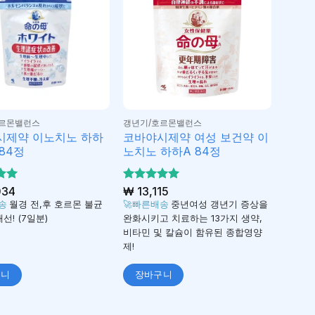
호르몬밸런스
갱년기/호르몬밸런스
시제약 이노치노 하하
코바야시제약 여성 보건약 이
84정
노치노 하하A 84정
서
034
5 중에서
₩
13,115
5
가
로 평가
배송
월경 전,후 호르몬 불균
🚀빠른배송
중년여성 갱년기 증상을
됨
선! (7일분)
완화시키고 치료하는 13가지 생약,
비타민 및 칼슘이 함유된 종합영양
제!
구니
장바구니