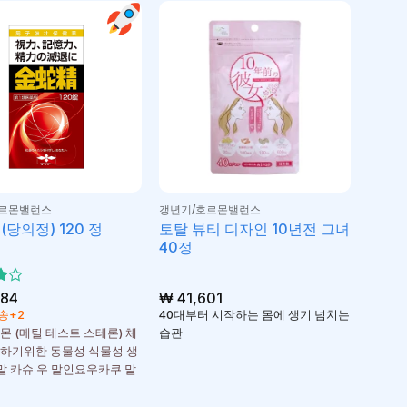
호르몬밸런스
갱년기/호르몬밸런스
토탈 뷰티 디자인 10년전 그녀
(당의정) 120 정
40정
서
84
₩
41,601
송+2
40대부터 시작하는 몸에 생기 넘치는
몬 (메틸 테스트 스테론) 체
습관
하기위한 동물성 식물성 생
 말 카슈 우 말인요우카쿠 말