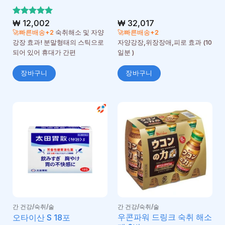
5 중에서
₩
12,002
₩
32,017
5
로 평가
🚀빠른배송+2
숙취해소 및 자양
🚀빠른배송+2
됨
강장 효과! 분말형태의 스틱으로
자양강장,위장장애,피로 효과 (10
되어 있어 휴대가 간편
일분 )
장바구니
장바구니
간 건강/숙취/술
간 건강/숙취/술
우콘파워 드링크 숙취 해소
오타이산 S 18포