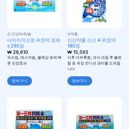
간 건강/숙취/술
의약품
다이이치산쿄 위장약 정제
신신약품 신신 A 위장약
s 290정
180정
₩
28,610
₩
15,593
속쓰림, 메스꺼움, 불쾌감 등에 빠
식후 더부룩함, 과식·과음 후 불편
른 진정효과
함 등 위장 컨디션 관리를 도와줍
니다
장바구니
장바구니