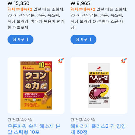
5 중에서
₩
15,350
5 중에서
₩
9,965
4.67
4.67
로 평
로 평
🚀빠른배송+2
일본 대표 소화제,
🚀빠른배송+2
일본 대표 소화제,
가됨
가됨
7가지 생약성분, 과음, 속쓰림,
7가지 생약성분, 과음, 속쓰림,
위장 불쾌감, 휴대와 복용이 편리
위장 불쾌감 (가루형태,스푼 내
한 개별포제
장)
장바구니
장바구니
간 건강/숙취/술
간 건강/숙취/술
우콘파워 숙취 해소제 분
헤파리제 플러스2 간 영양
말 스틱형 10포
제 60정