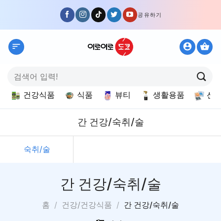
Skip
공유하기
to
content
검
색:
건강식품
식품
뷰티
생활용품
선
간 건강/숙취/술
숙취/술
간 건강/숙취/술
홈
/
건강/건강식품
/
간 건강/숙취/술