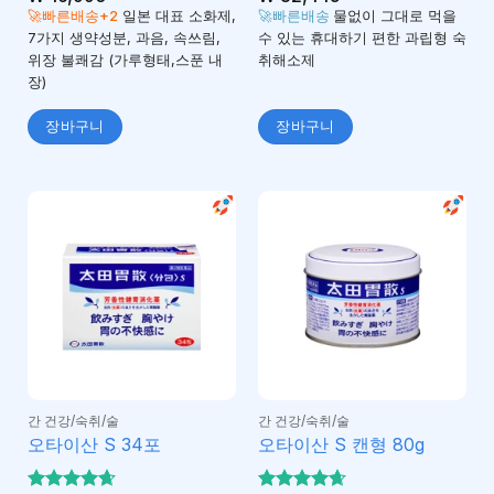
5
5
로 평가
로 평가
🚀빠른배송+2
일본 대표 소화제,
🚀빠른배송
물없이 그대로 먹을
됨
됨
7가지 생약성분, 과음, 속쓰림,
수 있는 휴대하기 편한 과립형 숙
위장 불쾌감 (가루형태,스푼 내
취해소제
장)
장바구니
장바구니
간 건강/숙취/술
간 건강/숙취/술
오타이산 S 34포
오타이산 S 캔형 80g