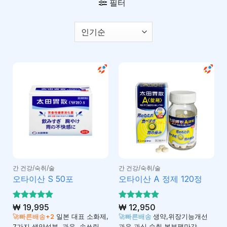
필터
간 건강/숙취/술
간 건강/숙취/술
오타이산 S 50포
오타이산 A 정제 120정
5 중에서
₩
19,995
5 중에서
₩
12,950
4.92
4.91
로 평
로 평
🚀빠른배송+2
일본 대표 소화제,
🚀빠른배송
생약,위장기능개선
가됨
가됨
7가지 생약성분, 과음, 속쓰림,
과음,과식,숙취,복부팽만감