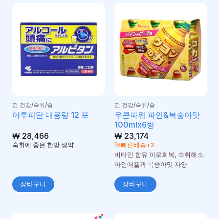
간 건강/숙취/술
간 건강/숙취/술
우콘파워 파인&복숭아맛
아루피탄 대용량 12 포
100mlx6병
₩
28,466
₩
23,174
숙취에 좋은 한방 생약
🚀빠른배송+2
비타민 함유 피로회복, 숙취해소.
파인애플과 복숭아맛 자양
장바구니
장바구니