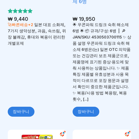
제 6병
5 중에서
₩
9,440
₩
19,950
5
로 평가
🚀빠른배송+2
일본 대표 소화제,
🌟 우콘파워 드링크 숙취 해소제
됨
7가지 생약성분, 과음, 속쓰림, 위
6병 🌟 📦 규격/구성: 6병 | 🔎
장 불쾌감, 휴대와 복용이 편리한
JAN/SKU: 4530503700115 ✨ 상
개별포제
품 설명 우콘파워 드링크 숙취 해
소제 6병은(는) 일본 OTC 의약품
또는 건강관리 보조 제품군으로,
제품명에 표기된 증상·용도에 맞
춰 사용하는 상품입니다. ✨ 제품
특징 제품별 유효성분과 사용 목
적이 다르므로 포장 원문과 설명
서 확인이 중요한 제품군입니다.
✨ 복용/사용 방법 복용량, 복용
횟수, [...]
장바구니
장바구니