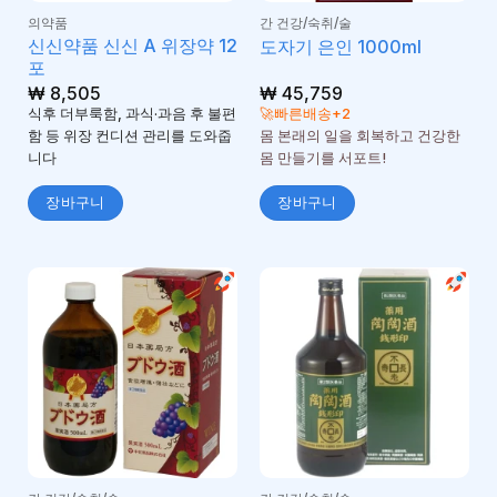
의약품
간 건강/숙취/술
신신약품 신신 A 위장약 12
도자기 은인 1000ml
포
₩
8,505
₩
45,759
식후 더부룩함, 과식·과음 후 불편
🚀빠른배송+2
함 등 위장 컨디션 관리를 도와줍
몸 본래의 일을 회복하고 건강한
니다
몸 만들기를 서포트!
장바구니
장바구니