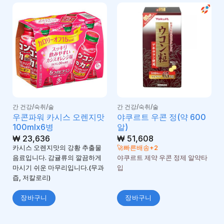
간 건강/숙취/술
간 건강/숙취/술
우콘파워 카시스 오렌지맛
야쿠르트 우콘 정(약 600
100mlx6병
알)
₩
23,636
₩
51,608
카시스 오렌지맛의 강황 추출물
🚀빠른배송+2
음료입니다. 감귤류의 깔끔하게
야쿠르트 제약 우콘 정제 알약타
마시기 쉬운 마무리입니다.(무과
입
즙, 저칼로리)
장바구니
장바구니