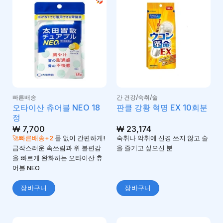
빠른배송
간 건강/숙취/술
오타이산 츄어블 NEO 18
판클 강황 혁명 EX 10회분
정
₩
7,700
₩
23,174
🚀빠른배송+2
물 없이 간편하게!
숙취나 악취에 신경 쓰지 않고 술
급작스러운 속쓰림과 위 불편감
을 즐기고 싶으신 분
을 빠르게 완화하는 오타이산 츄
어블 NEO
장바구니
장바구니