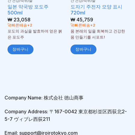
간 건강/숙취/술
간 건강/숙취/술
일본 약국방 포도주
도자기 주전자 모양 표시
500ml
720ml
₩
23,058
₩
45,759
🚀빠른배송+2
🚀빠른배송+2
포도의 과실을 발효하여 얻은 붉
몸 본래의 일을 회복하고 건강한
은 포도주
몸 만들기를 서포트!
장바구니
장바구니
Company Name: 株式会社 徳山商事
Company Address: 〒167-0042 東京都杉並区西荻北2-
5-7 ヴィブレ西荻211
Email: support@iroirotokyo.com