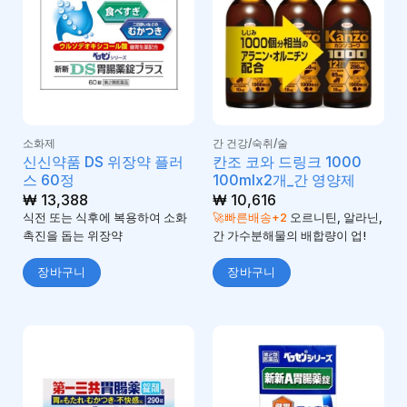
소화제
간 건강/숙취/술
신신약품 DS 위장약 플러
칸조 코와 드링크 1000
스 60정
100mlx2개_간 영양제
₩
13,388
₩
10,616
식전 또는 식후에 복용하여 소화
🚀빠른배송+2
오르니틴, 알라닌,
촉진을 돕는 위장약
간 가수분해물의 배합량이 업!
장바구니
장바구니