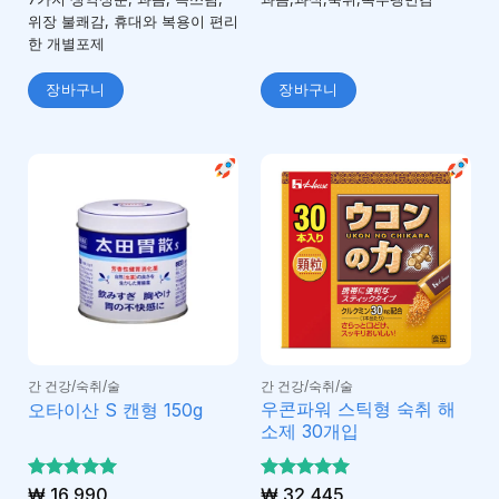
위장 불쾌감, 휴대와 복용이 편리
한 개별포제
장바구니
장바구니
간 건강/숙취/술
간 건강/숙취/술
우콘파워 스틱형 숙취 해
오타이산 S 캔형 150g
소제 30개입
5 중에서
₩
16,990
5 중에서
₩
32,445