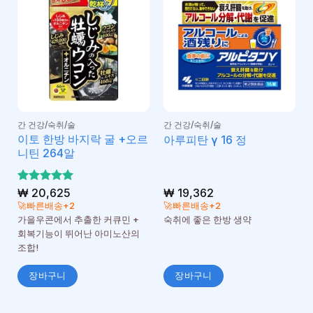
간 건강/숙취/술
간 건강/숙취/술
이토 한방 바지락 굴 +오르
아루피탄 γ 16 정
니틴 264알
5 중에서
₩
20,625
₩
19,362
5
로 평가
🚀빠른배송+2
🚀빠른배송+2
됨
가을우콘에서 추출한 커큐민 +
숙취에 좋은 한방 생약
회복기능이 뛰어난 아미노산의
조합!
장바구니
장바구니