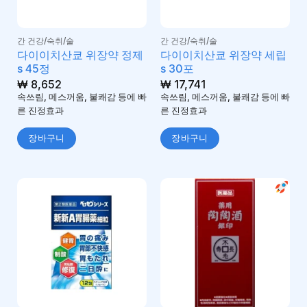
간 건강/숙취/술
간 건강/숙취/술
다이이치산쿄 위장약 정제
다이이치산쿄 위장약 세립
s 45정
s 30포
₩
8,652
₩
17,741
속쓰림, 메스꺼움, 불쾌감 등에 빠
속쓰림, 메스꺼움, 불쾌감 등에 빠
른 진정효과
른 진정효과
장바구니
장바구니