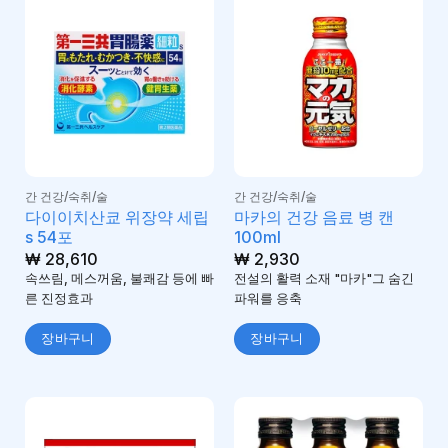
간 건강/숙취/술
간 건강/숙취/술
다이이치산쿄 위장약 세립
마카의 건강 음료 병 캔
s 54포
100ml
₩
28,610
₩
2,930
속쓰림, 메스꺼움, 불쾌감 등에 빠
전설의 활력 소재 "마카"그 숨긴
른 진정효과
파워를 응축
장바구니
장바구니