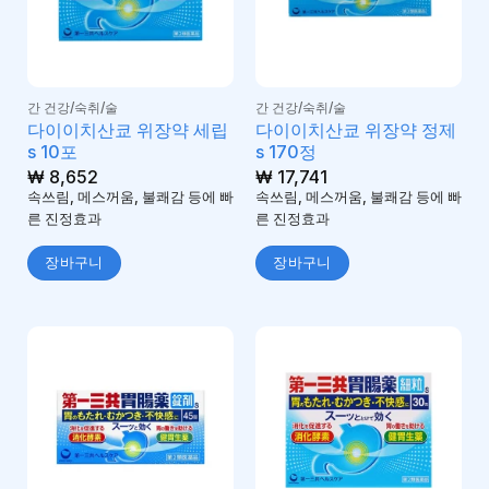
간 건강/숙취/술
간 건강/숙취/술
다이이치산쿄 위장약 세립
다이이치산쿄 위장약 정제
s 10포
s 170정
₩
8,652
₩
17,741
속쓰림, 메스꺼움, 불쾌감 등에 빠
속쓰림, 메스꺼움, 불쾌감 등에 빠
른 진정효과
른 진정효과
장바구니
장바구니