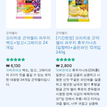
곤약젤리
곤약젤리
오리히로 곤약젤리 파우치
[기간한정] 오리히로 곤약
백도+망고+그레이프 24
젤리 파우치 휴우가나츠
개입
(일향하)+골든파인 12개입
240g
5 중에서
₩
6,130
5 중에서
₩
2,800
4.92
4.97
로 평
로 평
🚀빠른배송
백도, 망고, 그레이프
🚀빠른배송
휴우가나츠(日向夏):
가됨
가됨
의 3가지 맛을 즐길 수 있는 유익
일본산 고급 감귤의 상큼하고 시
한 대용량 24개입 곤약젤리입니
원한 신맛 💛골든 파인애플: 달콤
다.
하고 향긋한 남국의 향기 🍍탱글
탱글 곤약 젤리 특유의 쫀득함과
시원한 탄력 식감이 매력적이에
요!“입 안에서 푸릉~하고 터지는
과즙 젤리, 너무 귀엽고 상큼해