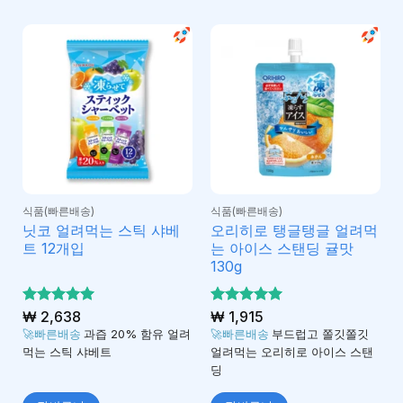
식품(빠른배송)
식품(빠른배송)
닛코 얼려먹는 스틱 샤베
오리히로 탱글탱글 얼려먹
트 12개입
는 아이스 스탠딩 귤맛
130g
5 중에서
₩
2,638
5 중에서
₩
1,915
5
5
로 평가
로 평가
🚀빠른배송
과즙 20% 함유 얼려
🚀빠른배송
부드럽고 쫄깃쫄깃
됨
됨
먹는 스틱 샤베트
얼려먹는 오리히로 아이스 스탠
딩