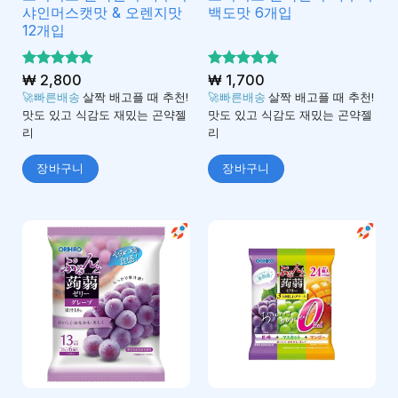
샤인머스캣맛 & 오렌지맛
백도맛 6개입
12개입
5 중에서
₩
2,800
5 중에서
₩
1,700
4.92
4.92
로 평
로 평
🚀빠른배송
살짝 배고플 때 추천!
🚀빠른배송
살짝 배고플 때 추천!
가됨
가됨
맛도 있고 식감도 재밌는 곤약젤
맛도 있고 식감도 재밌는 곤약젤
리
리
장바구니
장바구니