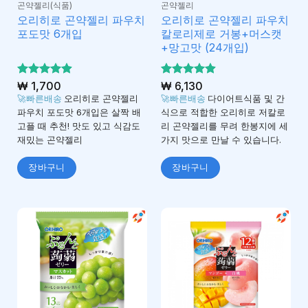
곤약젤리(식품)
곤약젤리
오리히로 곤약젤리 파우치
오리히로 곤약젤리 파우치
포도맛 6개입
칼로리제로 거봉+머스캣
+망고맛 (24개입)
5 중에서
₩
1,700
5 중에서
₩
6,130
4.92
4.92
로 평
로 평
🚀빠른배송
오리히로 곤약젤리
🚀빠른배송
다이어트식품 및 간
가됨
가됨
파우치 포도맛 6개입은 살짝 배
식으로 적합한 오리히로 저칼로
고플 때 추천! 맛도 있고 식감도
리 곤약젤리를 무려 한봉지에 세
재밌는 곤약젤리
가지 맛으로 만날 수 있습니다.
장바구니
장바구니