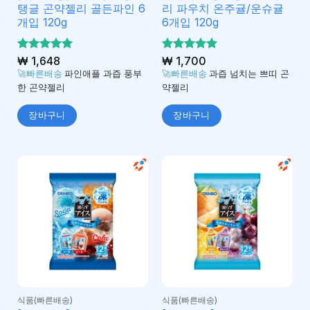
탱글 곤약젤리 골든파인 6
리 파우치 온주귤/운슈귤
개입 120g
6개입 120g
5 중에서
₩
1,648
5 중에서
₩
1,700
5
5
로 평가
로 평가
🚀빠른배송
파인애플 과즙 풍부
🚀빠른배송
과즙 넘치는 쁘띠 곤
됨
됨
한 곤약젤리
약젤리
장바구니
장바구니
식품(빠른배송)
식품(빠른배송)