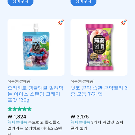
장바구니
장바구니
식품(빠른배송)
식품(빠른배송)
오리히로 탱글탱글 얼려먹
닛코 곤약 습관 곤약젤리 3
는 아이스 스탠딩 그레이
종 모둠 17개입
프맛 130g
5 중에서
₩
1,824
₩
3,175
5
로 평가
🚀빠른배송
부드럽고 쫄깃쫄깃
🚀빠른배송
3가지 과일맛 스틱
됨
얼려먹는 오리히로 아이스 스탠
곤약 젤리
딩