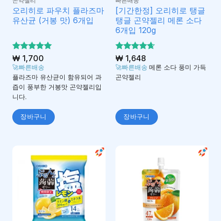
곤약젤리
빠른배송
오리히로 파우치 플라즈마
[기간한정] 오리히로 탱글
유산균 (거봉 맛) 6개입
탱글 곤약젤리 메론 소다
6개입 120g
5 중에서
₩
1,700
5 중에서
₩
1,648
5
4.67
로 평가
로 평
🚀빠른배송
🚀빠른배송
메론 소다 풍미 가득
됨
가됨
플라즈마 유산균이 함유되어 과
곤약젤리
즙이 풍부한 거봉맛 곤약젤리입
니다.
장바구니
장바구니