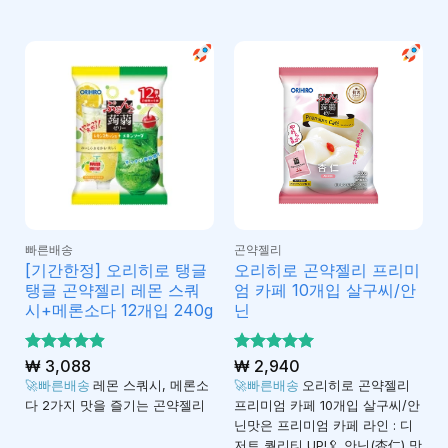
빠른배송
곤약젤리
[기간한정] 오리히로 탱글
오리히로 곤약젤리 프리미
탱글 곤약젤리 레몬 스쿼
엄 카페 10개입 살구씨/안
시+메론소다 12개입 240g
닌
5 중에서
₩
3,088
5 중에서
₩
2,940
4.88
4.95
로 평
로 평
🚀빠른배송
레몬 스쿼시, 메론소
🚀빠른배송
오리히로 곤약젤리
가됨
가됨
다 2가지 맛을 즐기는 곤약젤리
프리미엄 카페 10개입 살구씨/안
닌맛은 프리미엄 카페 라인 : 디
저트 퀄리티 UP!🥄 안닌(杏仁) 맛