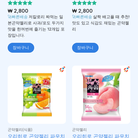
5 중에서
₩
2,800
5 중에서
₩
2,800
4.95
4.92
로 평
로 평
🚀빠른배송
저칼로리 짜먹는 일
🚀빠른배송
살짝 배고플 때 추천!
가됨
가됨
본곤약젤리로 사과/포도 두가지
맛도 있고 식감도 재밌는 곤약젤
맛을 한꺼번에 즐기는 12개입 포
리
장입니다.
장바구니
장바구니
곤약젤리(식품)
곤약젤리
오리히로 곤약젤리 파우치
오리히로 곤약젤리 파우치