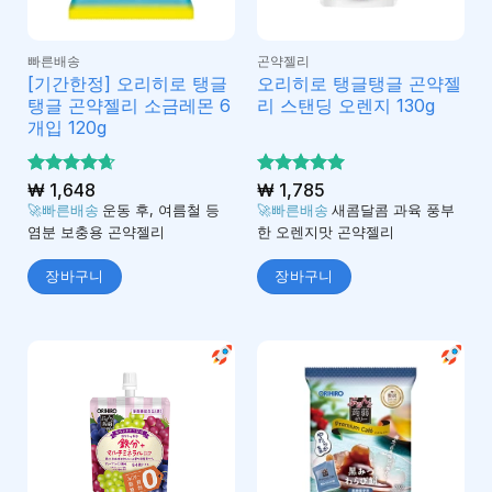
빠른배송
곤약젤리
[기간한정] 오리히로 탱글
오리히로 탱글탱글 곤약젤
탱글 곤약젤리 소금레몬 6
리 스탠딩 오렌지 130g
개입 120g
5 중에서
₩
1,648
5 중에서
₩
1,785
4.67
5
로 평
로 평가
🚀빠른배송
운동 후, 여름철 등
🚀빠른배송
새콤달콤 과육 풍부
가됨
됨
염분 보충용 곤약젤리
한 오렌지맛 곤약젤리
장바구니
장바구니