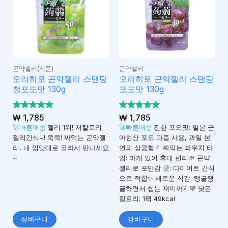
곤약젤리(식품)
곤약젤리
오리히로 곤약젤리 스탠딩
오리히로 곤약젤리 스탠딩
청포도맛 130g
포도맛 130g
5 중에서
₩
1,785
5 중에서
₩
1,785
5
5
로 평가
로 평가
🚀빠른배송
젤리 1위! 저칼로리
🚀빠른배송
진한 포도맛: 일본 군
됨
됨
젤리간식~! 쭉쭉! 짜먹는 곤약젤
마현산 포도 과즙 사용, 과일 본
리, 내 입맛대로 골라서 만나세요
연의 상큼함🧃 짜먹는 파우치 타
~
입: 마개 있어 휴대 편리🌱 곤약
젤리로 포만감 굿: 다이어트 간식
으로 적합✨ 새로운 식감: 탱글탱
글하면서 씹는 재미까지💜 낮은
칼로리: 1팩 49kcal
장바구니
장바구니