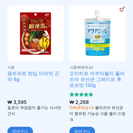
식품
식품(빠른배송)
몽트와르 한입 마라맛 곤
오리히로 아쿠아젤리 플라
약 8g
즈마 유산균 그레이프 후
르츠맛 130g
₩
3,595
5 중에서
₩
2,268
5
로 평가
칼로리 부담없이 즐기는 식사맛
🚀빠른배송+2
플라즈마 유산균
됨
간식
이 함유된 기능성 식품 젤리 드링
크
장바구니
장바구니