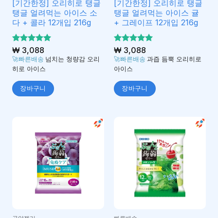
[기간한정] 오리히로 탱글
[기간한정] 오리히로 탱글
탱글 얼려먹는 아이스 소
탱글 얼려먹는 아이스 귤
다 + 콜라 12개입 216g
+ 그레이프 12개입 216g
5 중에서
₩
3,088
5 중에서
₩
3,088
5
5
로 평가
로 평가
🚀빠른배송
넘치는 청량감 오리
🚀빠른배송
과즙 듬뿍 오리히로
됨
됨
히로 아이스
아이스
장바구니
장바구니