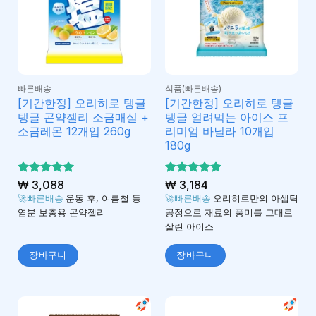
빠른배송
식품(빠른배송)
[기간한정] 오리히로 탱글
[기간한정] 오리히로 탱글
탱글 곤약젤리 소금매실 +
탱글 얼려먹는 아이스 프
소금레몬 12개입 260g
리미엄 바닐라 10개입
180g
5 중에서
₩
3,088
5 중에서
₩
3,184
5
5
로 평가
로 평가
🚀빠른배송
운동 후, 여름철 등
🚀빠른배송
오리히로만의 아셉틱
됨
됨
염분 보충용 곤약젤리
공정으로 재료의 풍미를 그대로
살린 아이스
장바구니
장바구니