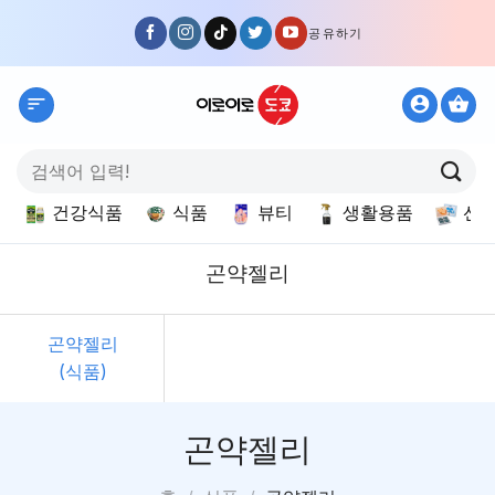
Skip
공유하기
to
content
검
색:
건강식품
식품
뷰티
생활용품
선
곤약젤리
곤약젤리
(식품)
곤약젤리