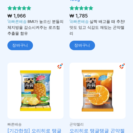
5 중에서
₩
1,966
5 중에서
₩
1,785
5
5
로 평가
로 평가
🚀빠른배송
BMI가 높으신 분들의
🚀빠른배송
살짝 배고플 때 추천!
됨
됨
체지방을 감소시켜주는 로즈힙
맛도 있고 식감도 재밌는 곤약젤
추출물 함유
리
장바구니
장바구니
빠른배송
곤약젤리
[기간한정] 오리히로 탱글
오리히로 탱글탱글 곤약젤