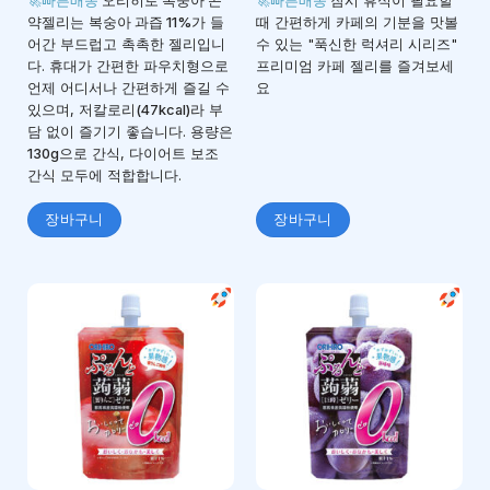
🚀빠른배송
오리히로 복숭아 곤
🚀빠른배송
잠시 휴식이 필요할
됨
가됨
약젤리
는
복숭아 과즙 11%
가 들
때 간편하게 카페의 기분을 맛볼
어간 부드럽고 촉촉한 젤리입니
수 있는 "푹신한 럭셔리 시리즈"
다. 휴대가 간편한
파우치형
으로
프리미엄 카페 젤리를 즐겨보세
언제 어디서나 간편하게 즐길 수
요
있으며,
저칼로리(47kcal)
라 부
담 없이 즐기기 좋습니다. 용량은
130g
으로 간식, 다이어트 보조
간식 모두에 적합합니다.
장바구니
장바구니