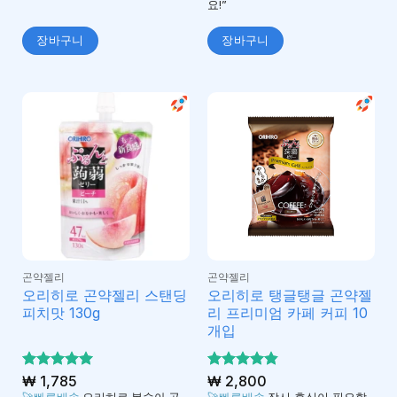
요!”
장바구니
장바구니
곤약젤리
곤약젤리
오리히로 곤약젤리 스탠딩
오리히로 탱글탱글 곤약젤
피치맛 130g
리 프리미엄 카페 커피 10
개입
5 중에서
₩
1,785
5 중에서
₩
2,800
5
4.84
로 평가
로 평