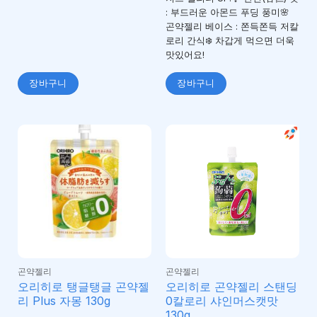
: 부드러운 아몬드 푸딩 풍미🌸
곤약젤리 베이스 : 쫀득쫀득 저칼
로리 간식❄️ 차갑게 먹으면 더욱
맛있어요!
장바구니
장바구니
곤약젤리
곤약젤리
오리히로 탱글탱글 곤약젤
오리히로 곤약젤리 스탠딩
리 Plus 자몽 130g
0칼로리 샤인머스캣맛
130g