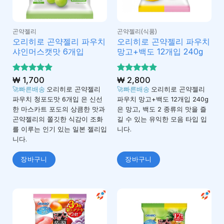
곤약젤리
곤약젤리(식품)
오리히로 곤약젤리 파우치
오리히로 곤약젤리 파우치
샤인머스캣맛 6개입
망고+백도 12개입 240g
5 중에서
₩
1,700
5 중에서
₩
2,800
4.87
4.9
로 평
로 평가
🚀빠른배송
오리히로 곤약젤리
🚀빠른배송
오리히로 곤약젤리
가됨
됨
파우치 청포도맛 6개입 은 신선
파우치 망고+백도 12개입 240g
한 마스카트 포도의 상큼한 맛과
은 망고, 백도 2 종류의 맛을 즐
곤약젤리의 쫄깃한 식감이 조화
길 수 있는 유익한 모음 타입 입
를 이루는 인기 있는 일본 젤리입
니다.
니다.
장바구니
장바구니