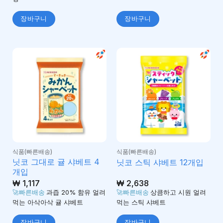
장바구니
장바구니
식품(빠른배송)
식품(빠른배송)
닛코 그대로 귤 샤베트 4
닛코 스틱 샤베트 12개입
개입
₩
1,117
₩
2,638
🚀빠른배송
과즙 20% 함유 얼려
🚀빠른배송
상큼하고 시원 얼려
먹는 아삭아삭 귤 샤베트
먹는 스틱 샤베트
장바구니
장바구니