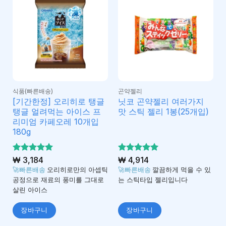
식품(빠른배송)
곤약젤리
[기간한정] 오리히로 탱글
닛코 곤약젤리 여러가지
탱글 얼려먹는 아이스 프
맛 스틱 젤리 1봉(25개입)
리미엄 카페오레 10개입
180g
5 중에서
₩
3,184
5 중에서
₩
4,914
5
5
로 평가
로 평가
🚀빠른배송
오리히로만의 아셉틱
🚀빠른배송
깔끔하게 먹을 수 있
됨
됨
공정으로 재료의 풍미를 그대로
는 스틱타입 젤리입니다
살린 아이스
장바구니
장바구니