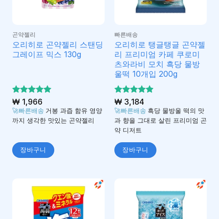
곤약젤리
빠른배송
오리히로 곤약젤리 스탠딩
오리히로 탱글탱글 곤약젤
그레이프 믹스 130g
리 프리미엄 카페 쿠로미
츠와라비 모치 흑당 물방
울떡 10개입 200g
5 중에서
₩
1,966
5 중에서
₩
3,184
5
4.88
로 평가
로 평
🚀빠른배송
거봉 과즙 함유 영양
🚀빠른배송
흑당 물방울 떡의 맛
됨
가됨
까지 생각한 맛있는 곤약젤리
과 향을 그대로 살린 프리미엄 곤
약 디저트
장바구니
장바구니