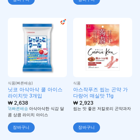
식품(빠른배송)
식품
닛코 아삭아삭 쿨 아이스
아스작푸즈 씹는 곤약 가
라이치맛 3개입
다랑어 매실맛 11g
₩
2,638
₩
2,923
🚀빠른배송
아삭아삭한 식감 달
씹는 맛 좋은 저칼로리 곤약과자
콤 상큼 라이치 아이스
장바구니
장바구니