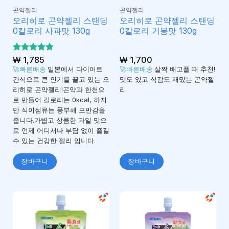
곤약젤리
곤약젤리
오리히로 곤약젤리 스탠딩
오리히로 곤약젤리 스탠딩
0칼로리 사과맛 130g
0칼로리 거봉맛 130g
5 중에서
₩
1,785
₩
1,700
4.83
로 평
🚀빠른배송
일본에서 다이어트
🚀빠른배송
살짝 배고플 때 추천!
가됨
간식으로 큰 인기를 끌고 있는 오
맛도 있고 식감도 재밌는 곤약젤
리히로 곤약젤리!곤약과 한천으
리
로 만들어 칼로리는 0kcal, 하지
만 식이섬유는 풍부해 포만감을
줍니다.가볍고 상큼한 과일 맛으
로 언제 어디서나 부담 없이 즐길
수 있는 건강한 젤리 입니다.
장바구니
장바구니