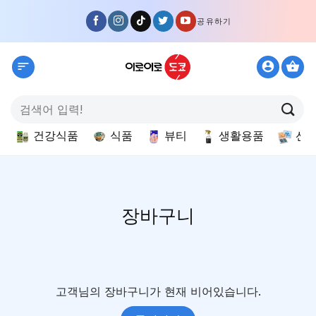
Skip
공유하기
to
content
검
색:
건강식품
식품
뷰티
생활용품
선
장바구니
고객님의 장바구니가 현재 비어있습니다.