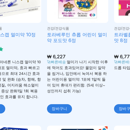
품
건강/건강식품
건강/건강
토라베루민 츄롭 어린이 멀미
트라벨롭
스캡 멀미약 10정
약 포도맛 6정
맛 8정
₩
6,227
₩
6,77
평
아네론 니스캡 멀미약 10
🚀빠른배송
멀미가 나기 시작한 이후
🚀빠른
대표 멀미약, 효과 빠르고
에 먹어도 효과있어요! 물없이 알약
드롭 타입
용으로 최대 24시간 효과
을 씹거나, 입안에서 녹여서 복용 하
 및 완화 (승차, 항해, 항
는 어린이용 멀미약. 1포에 1알씩 들
역질, 어지러움 해소멀미
어 있어 휴대가 편리함. (5세 이상~
 증상 완화1일 1회 복용
성인까지 섭취 가능)
인 효과를 유지 합니다.
니
장바구니
장바