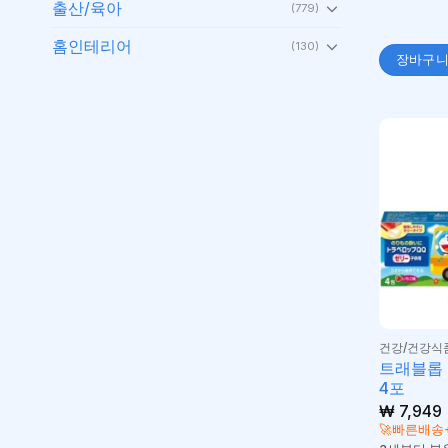
출산/육아
(779)
홈인테리어
(130)
장바구
건강/건강식
트래블롭 
4포
₩
7,949
🚀빠른배송