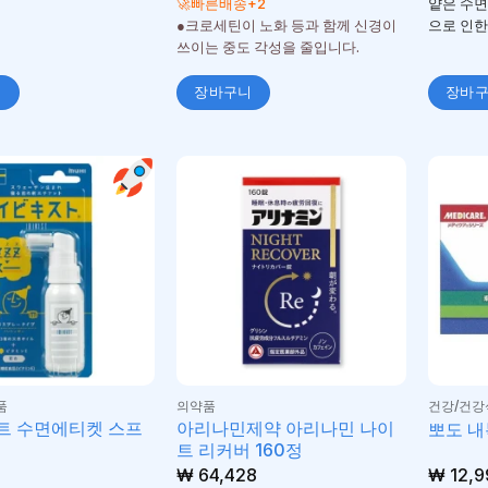
🚀빠른배송+2
얕은 수면
●크로세틴이 노화 등과 함께 신경이
으로 인한
쓰이는 중도 각성을 줄입니다.
니
장바구니
장바
품
의약품
건강/건강
트 수면에티켓 스프
아리나민제약 아리나민 나이
뽀도 내복
트 리커버 160정
₩
64,428
₩
12,9