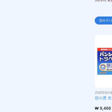
3세부터 복
장바구
건강/건강식
판시론 트
₩
9,466