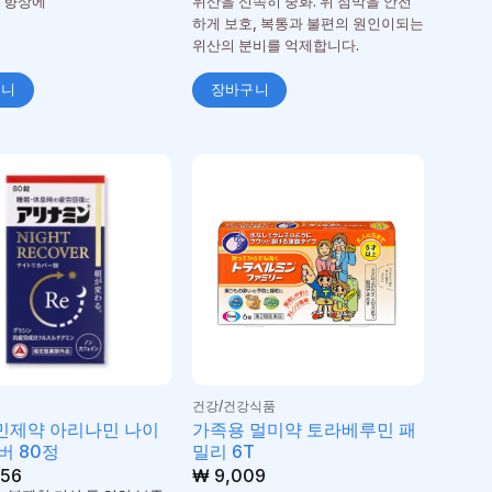
 향상에
위산을 신속히 중화. 위 점막을 안전
하게 보호, 복통과 불편의 원인이되는
위산의 분비를 억제합니다.
구니
장바구니
건강/건강식품
민제약 아리나민 나이
가족용 멀미약 토라베루민 패
버 80정
밀리 6T
56
₩
9,009