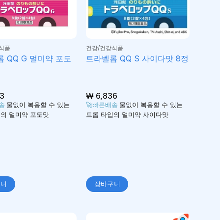
식품
건강/건강식품
 QQ G 멀미약 포도
트라벨롭 QQ S 사이다맛 8정
3
₩
6,836
배송
물없이 복용할 수 있는
🚀빠른배송
물없이 복용할 수 있는
의 멀미약 포도맛
드롭 타입의 멀미약 사이다맛
구니
장바구니