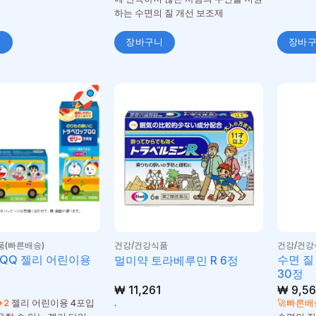
하는 수면의 질 개선 보조제
니
장바구니
장바
품(빠른배송)
건강/건강식품
건강/건강
QQ 젤리 어린이용
수면 질
멀미약 토라베루민 R 6정
30정
₩
11,261
₩
9,5
+2
젤리 어린이용 4포입
.
🚀빠른배