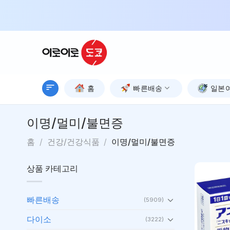
Skip
to
content
홈
빠른배송
일본
이명/멀미/불면증
홈
/
건강/건강식품
/
이명/멀미/불면증
상품 카테고리
빠른배송
(5909)
다이소
(3222)