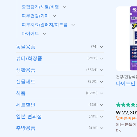
종합감기/해열/비염
피부건강/기미
피부치료/알러지/여드름
다이어트
동물용품
(74)
뷰티/화장품
(2911)
생활용품
(3534)
건강/건강식
선물세트
(260)
나이트민 
식품
(6285)
세트할인
(336)
5 중에서
₩
22,30
일본 편의점
(783)
5
로 평가
🚀빠른배송
됨
되는 분들에
주방용품
(475)
다.