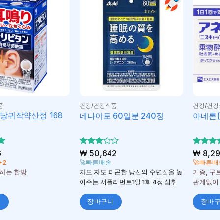
품
건강/건강식품
건강/건강
당귀작약산정 168
네나이토 60일분 240정
아네론(
6
5 중에
₩
50,642
5 중에
₩
8,2
3
5
서
로 평
+2
🚀빠른배송
🚀빠른배
로 평
됨
하는 한방
자도 자도 피곤한 당신의 수면질을 높
기증, 구
가됨
여주는 서플리먼트1일 1회 4정 섭취
관계없이 
니
장바구니
장바