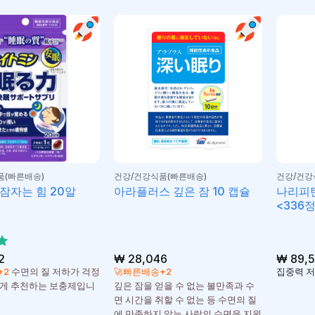
품(빠른배송)
건강/건강식품(빠른배송)
건강/건강
나리피
잠자는 힘 20알
아라플러스 깊은 잠 10 캡슐
<336
2
₩
28,046
₩
89,
+2
수면의 질 저하가 걱정
🚀빠른배송+2
집중력 저
게 추천하는 보충제입니
깊은 잠을 얻을 수 없는 불만족과 수
면 시간을 취할 수 없는 등 수면의 질
에 만족하지 않는 사람의 수면을 지원