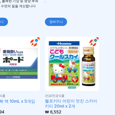
, 불쾌한 기상 등 영양 부족
.
 수면의 질을 개선합니다
구니
장바구니
식품
건강/건강식품
헬로키티 어린이 멋진 스카이
 액 10mL x 5개입
키티 20ml x 2개
94
₩
6,552