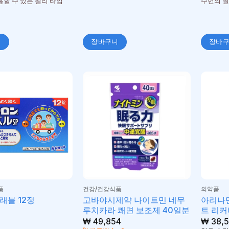
용할 수 있는 젤리 타입
수면의 질
니
장바구니
장바
품
건강/건강식품
의약품
고바야시제약 나이트민 네무
아리나
래블 12정
루치카라 쾌면 보조제 40일분
트 리커
₩
49,854
₩
38,5