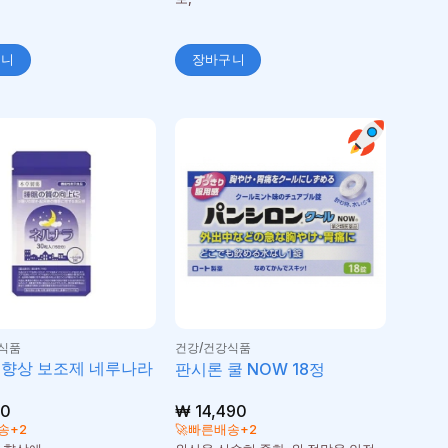
구니
장바구니
식품
건강/건강식품
 향상 보조제 네루나라
판시론 쿨 NOW 18정
60
₩
14,490
송+2
🚀빠른배송+2