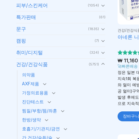
피부/스킨케어
(1054)
특가판매
(61)
문구
(1835)
건강/건강식
아네론 니
캠핑
(7)
취미/디지털
(324)
5 중에서
₩
11,160
건강/건강식품
(5751)
4.88
로 
🚀빠른배송
가됨
정은 일본 
의약품
지속1회 복
AXF제품
와 멀미 예방
공 멀미)구
가정의료용품
발생 후에도
진단테스트
으로 지속적
찜질/부항/뜸/좌훈
장바구
한방/생약
호흡기/기관지/금연
간 건강/숙취/술