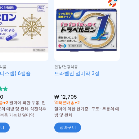
식품
건강/건강식품
니스캡) 6캡슐
트라벨민 멀미약 3정
서
90
₩
12,705
가
송+2
멀미에 의한 두통, 현
🚀빠른배송+2
토의 예방 및 완화. 식전식후
멀미에 의한 현기증 · 구토 · 두통의 예
복용 가능한 멀미약
방 및 완화
구니
장바구니