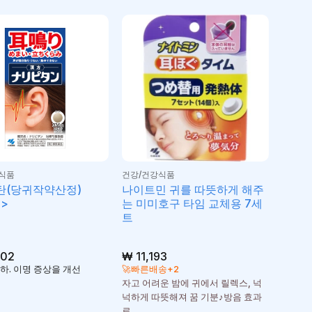
식품
건강/건강식품
탄(당귀작약산정)
나이트민 귀를 따뜻하게 해주
정>
는 미미호구 타임 교체용 7세
트
502
₩
11,193
하. 이명 증상을 개선
🚀빠른배송+2
자고 어려운 밤에 귀에서 릴렉스, 넉
넉하게 따뜻해져 꿈 기분♪방음 효과
로,