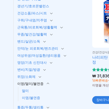
갱년기/호르몬밸런스
건강소품/파스/시트
구취/구내염/치주염
근육통/피로회복/생활활력
무좀/발건강/발활력
밴드/살균/소독
안약/눈 피로회복/렌즈관리
건강/건강식
여성위생/여성질환/생리용품
나리피탄 
정
영양/기초 신진대사
변비/치질/방광
5 중에서
₩
31,83
위장/소화제
5
로 평가
🚀빠른배송
이명/멀미/불면증
됨
이명을 개선
멀미
이명/불면증
장바구
통증/두통/생리통