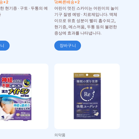
송+2
🚀빠른배송+2
 현기증 · 구토 · 두통의 예
어린이 멋진 스카이는 어린이의 놀이
화
기구 질병 예방 · 치료제입니다. 액체
이므로 유효 성분이 빨리 흡수되고,
현기증, 메스꺼움, 두통 등의 불편한
증상에 효과를 나타냅니다.
구니
장바구니
의약품