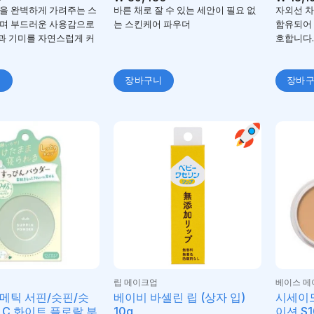
5
로 평가
을 완벽하게 가려주는 스
바른 채로 잘 수 있는 세안이 필요 없
자외선 차단
됨
며 부드러운 사용감으로
는 스킨케어 파우더
함유되어
 기미를 자연스럽게 커
호합니다.
니
장바구니
장바
립 메이크업
베이스 메
메틱 서핀/슷핀/슷
베이비 바셀린 립 (상자 입)
시세이
 C 화이트 플로랄 부
10g
이션 S