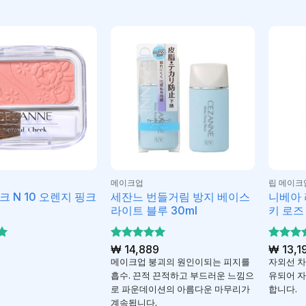
메이크업
립 메이크
크 N 10 오렌지 핑크
세잔느 번들거림 방지 베이스
니베아 
라이트 블루 30ml
키 로즈 
5 중에서
₩
14,889
5 중에
₩
13,1
5
5
로 평가
로 평
메이크업 붕괴의 원인이되는 피지를
자외선 차단
됨
됨
흡수. 끈적 끈적하고 부드러운 느낌으
유되어 
로 파운데이션의 아름다운 마무리가
합니다.
계속됩니다.