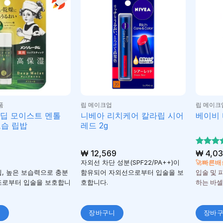
품
립 메이크업
립 메이크
딥 모이스트 멘톨
니베아 리치케어 칼라립 시어
베이비 
보습 립밥
레드 2g
₩
12,569
5 중에
₩
4,03
5
로 평
자외선 차단 성분(SPF22/PA++)이
🚀빠른배
됨
림, 높은 보습력으로 충분
함유되어 자외선으로부터 입술을 보
입술 및 
조로부터 입술을 보호합니
호합니다.
하는 바셀
니
장바구니
장바