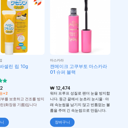
업
마스카라
캔메이크 고쿠부토 마스카라
바셀린 립 10g
01 슈퍼 블랙
서
2
₩
12,474
가
송+2
워터 프루프 성질로 팬더 눈을 방지합
피부를 보호하고 건조를 방지
니다. 둥근 끝에서 눈초리 눈시울 · 아
린(화장용 기름)입니다
래 속눈썹을 남기지 않고 빈틈없는 볼
륨을 주며 긴 속눈썹으로 만듭니다.
구니
장바구니