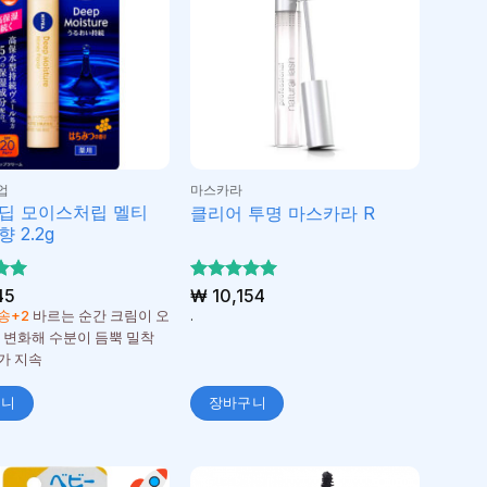
업
마스카라
딥 모이스처립 멜티
클리어 투명 마스카라 R
 2.2g
서
45
5 중에서
₩
10,154
5
가
로 평가
송+2
바르는 순간 크림이 오
.
됨
 변화해 수분이 듬뿍 밀착
가 지속
구니
장바구니