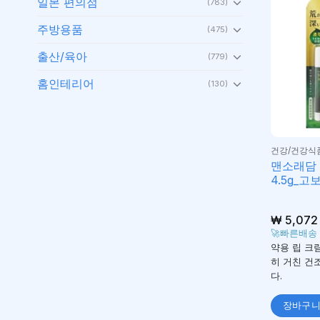
일본 편의점
(783)
주방용품
(475)
출산/육아
(779)
홈인테리어
(130)
건강/건강식
맨소래담 
4.5g_고
₩
5,072
🚀빠른배송
약용 립 크
히 거친 건
다.
장바구