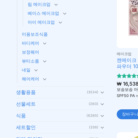
립 메이크업
베이스 메이크업
아이 메이크업
미용보조식품
바디케어
보정웨어
메이크업
캔메이크
뷰티소품
파우더 10
네일
헤어케어
5 중에서
₩
16,53
5
로 평가
보송보송 
생활용품
(3534)
됨
SPF50 P
선물세트
(260)
장바구
식품
(6285)
세트할인
(336)