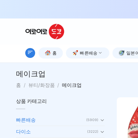
Skip
to
content
홈
빠른배송
일본
메이크업
홈
/
뷰티/화장품
/
메이크업
상품 카테고리
빠른배송
(5909)
다이소
(3222)