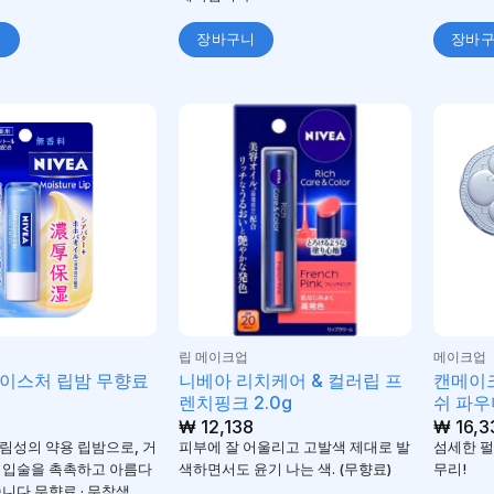
니
장바구니
장바
립 메이크업
메이크업
이스처 립밤 무향료
니베아 리치케어 & 컬러립 프
캔메이
렌치핑크 2.0g
쉬 파우더
₩
12,138
₩
16,3
림성의 약용 립밤으로, 거
피부에 잘 어울리고 고발색 제대로 발
섬세한 펄로
 입술을 촉촉하고 아름다
색하면서도 윤기 나는 색. (무향료)
무리!
니다.무향료 · 무착색 .