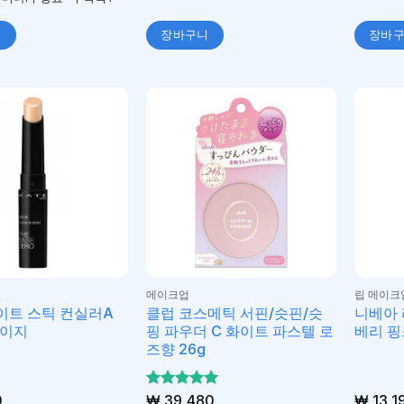
니
장바구니
장바
메이크업
립 메이크
케이트 스틱 컨실러A
클럽 코스메틱 서핀/슷핀/슷
니베아 
베이지
핑 파우더 C 화이트 파스텔 로
베리 핑
즈향 26g
0
5 중에서
₩
39,480
₩
13,1