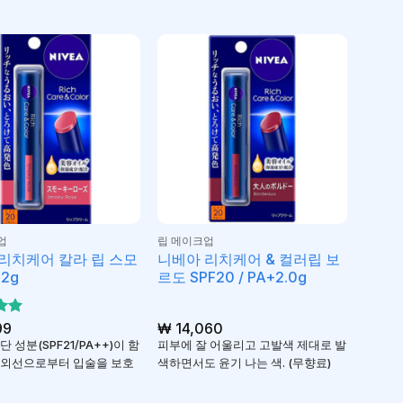
업
립 메이크업
리치케어 칼라 립 스모
니베아 리치케어 & 컬러립 보
2g
르도 SPF20 / PA+2.0g
서
99
₩
14,060
가
 성분(SPF21/PA++)이 함
피부에 잘 어울리고 고발색 제대로 발
자외선으로부터 입술을 보호
색하면서도 윤기 나는 색. (무향료)