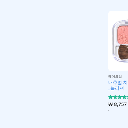
메이크업
내추럴 치
_블러셔
5 중에서
₩
8,757
5
로 평가
.
됨