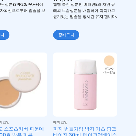
 성분(SPF20/PA++)이
혈행 촉진 성분인 비타민E와 자연 유
 자외선으로부터 입술을 보
래의 보습성분을 배합하여 촉촉하고
윤기있는 입술을 장시간 유지 합니다.
구니
장바구니
이크업
메이크업
도 스포츠커버 파운데
피지 번들거림 방지 기초 핑크
100호 밝은 피부
베이지 30ml_메이크업베이스