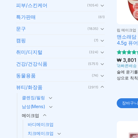
피부/스킨케어
(1054)
특가판매
(61)
문구
(1835)
립 메이크업
맨소래담 
캠핑
(7)
4.5g 퓨
취미/디지털
(324)
5 중에서
₩
3,801
건강/건강식품
(5751)
4.22
로
🚀빠른배송
평가됨
술에 윤기를
동물용품
(74)
상으로 칙칙
뷰티/화장품
(2911)
클렌징/필링
장바구
남성(Mens)
메이크업
바디메이크업
치크메이크업