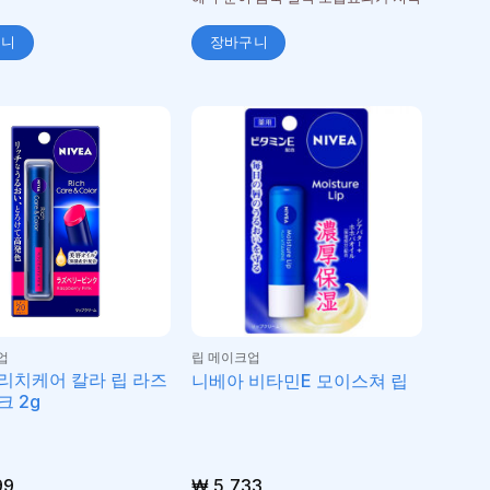
구니
장바구니
업
립 메이크업
리치케어 칼라 립 라즈
니베아 비타민E 모이스쳐 립
크 2g
99
₩
5,733