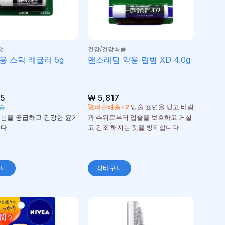
업
건강/건강식품
용 스틱 레귤러 5g
맨소래담 약용 립밤 XD 4.0g
5
₩
5,817
송
🚀빠른배송+2
입술 표면을 덮고 바람
수분을 공급하고 건강한 윤기
과 추위로부터 입술을 보호하고 거칠
다.
고 건조 해지는 것을 방지합니다
구니
장바구니