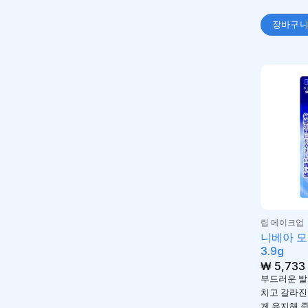
장바구
립 메이크업
니베아 모
3.9g
₩
5,733
부드러운 발
치고 갈라진
게 유지해 줍