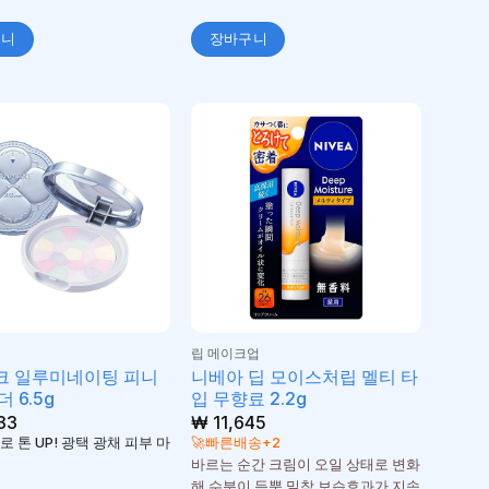
구니
장바구니
립 메이크업
크 일루미네이팅 피니
니베아 딥 모이스처립 멜티 타
 6.5g
입 무향료 2.2g
33
₩
11,645
 톤 UP! 광택 광채 피부 마
🚀빠른배송+2
바르는 순간 크림이 오일 상태로 변화
해 수분이 듬뿍 밀착 보습효과가 지속