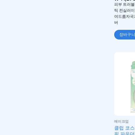
피부 트러블
틱 컨실러이
여드름자국과
버
장바구
메이크업
클럽 코스
핑 파우더