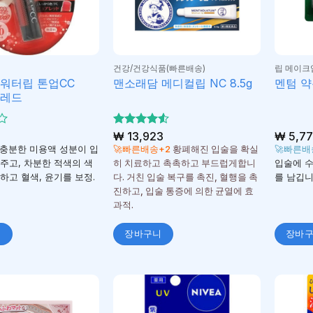
건강/건강식품(빠른배송)
립 메이크
워터립 톤업CC
맨소래담 메디컬립 NC 8.5g
멘텀 약
어레드
5 중에서
₩
13,923
₩
5,77
4.5
로 평
충분한 미용액 성분이 입
🚀빠른배송+2
황폐해진 입술을 확실
🚀빠른배
가됨
주고, 차분한 적색의 색
히 치료하고 촉촉하고 부드럽게합니
입술에 
하고 혈색, 윤기를 보정.
다. 거친 입술 복구를 촉진, 혈행을 촉
를 남깁니
진하고, 입술 통증에 의한 균열에 효
과적.
니
장바구니
장바