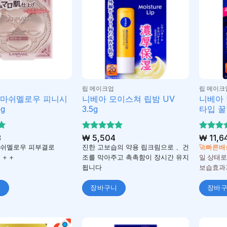
립 메이크업
립 메이크
 마쉬멜로우 피니시
니베아 모이스쳐 립밤 UV
니베아 
g
3.5g
타입 꿀향
8
5 중에서
₩
5,504
5 중에
₩
11,6
5
5
로 평가
로 평
마쉬멜로우 피부결로
진한 고보습의 약용 립크림으로 、건
🚀빠른배
됨
됨
A＋＋＋
조를 막아주고 촉촉함이 장시간 유지
일 상태로
됩니다
보습효과
니
장바구니
장바