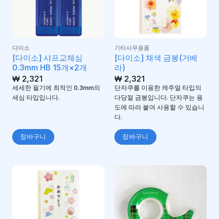
다이소
기타사무용품
[다이소] 샤프교체심
[다이소] 채색 금봉(거베
0.3mm HB 15개×2개
라)
₩
2,321
₩
2,321
세세한 필기에 최적인 0.3mm의
단자쿠를 이용한 캐주얼 타입의
세심 타입입니다.
다당절 금봉입니다. 단자쿠는 용
도에 따라 붙여 사용할 수 있습니
다.
장바구니
장바구니