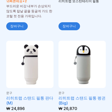
🚀빠른배송+2
리히트랩 보스턴테리어 필통
부드러운 비강 내부가 손상되지
않도록 칼날 끝을 둥글게 가드 한
코털 컷 전용 가위입니다.
장바구니
장바구니
문구
문구
리히트랩 스탠드 필통 판다
리히트랩 스탠드 필통 펭귄
(M)
(Big)
₩
24,896
₩
26,870