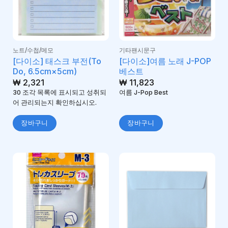
노트/수첩/메모
기타팬시문구
[다이소] 태스크 부전(To
[다이소]여름 노래 J-POP
Do, 6.5cm×5cm)
베스트
₩
2,321
₩
11,823
30 조각 목록에 표시되고 성취되
여름 J-Pop Best
어 관리되는지 확인하십시오.
장바구니
장바구니