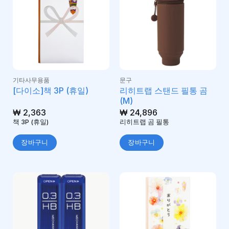
기타사무용품
문구
리히트랩 스탠드 필통 곰
[다이소]책 3P (휴일)
(M)
₩
2,363
₩
24,896
책 3P (휴일)
리히트랩 곰 필통
장바구니
장바구니