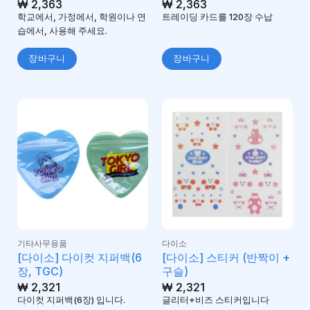
₩
2,363
₩
2,363
학교에서, 가정에서, 학원이나 연
트레이딩 카드를 120장 수납
습에서, 사용해 주세요.
장바구니
장바구니
기타사무용품
다이소
[다이소] 다이컷 지퍼백(6
[다이소] 스티커 (반짝이 +
장, TGC)
구슬)
₩
2,321
₩
2,321
다이컷 지퍼백(6장) 입니다.
글리터+비즈 스티커입니다