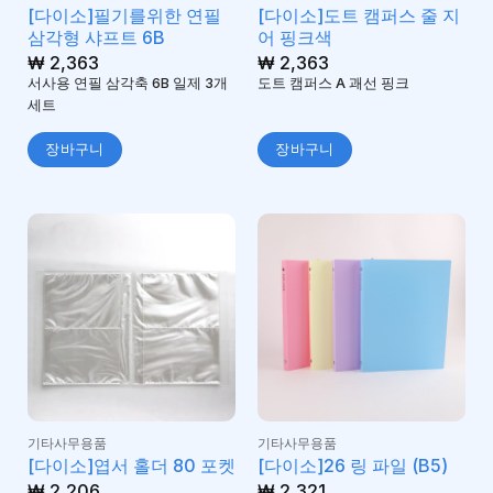
[다이소]필기를위한 연필
[다이소]도트 캠퍼스 줄 지
삼각형 샤프트 6B
어 핑크색
₩
2,363
₩
2,363
서사용 연필 삼각축 6B 일제 3개
도트 캠퍼스 A 괘선 핑크
세트
장바구니
장바구니
기타사무용품
기타사무용품
[다이소]엽서 홀더 80 포켓
[다이소]26 링 파일 (B5)
₩
2,206
₩
2,321