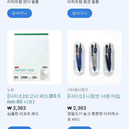
리히트랩 판다 필통
리히트랩 펭귄 필통
장바구니
장바구니
노트
기타팬시문구
[다이소]보고서 패드(B5 5
[다이소] 나침반 샤펜 타입
mm 80 시트)
₩
2,363
₩
2,363
심플한 리포트 패드
정밀도가 높고 튼튼한 다이캐스
트 바디