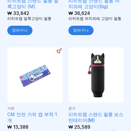
리히트랩 스탠드 필통 얼
리히트랩 스탠드 필통 하
룩고양이 (M)
치와레 고양이(Big)
₩
33,642
₩
36,624
리히트랩 얼룩고양이 필통
리히트랩 하치와레 고양이 필통
장바구니
장바구니
가위
문구
CM 안전 가위 캡 부착 1
리히트랩 스탠드 필통 보스
개
턴테리어(M)
₩
13,388
₩
25,589