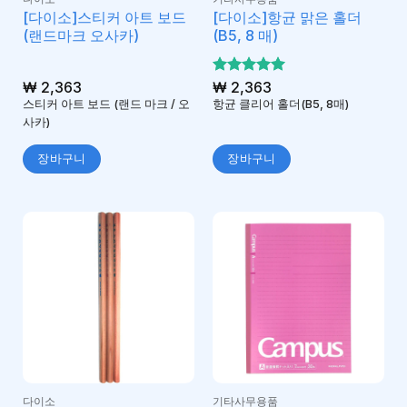
[다이소]스티커 아트 보드
[다이소]항균 맑은 홀더
(랜드마크 오사카)
(B5, 8 매)
₩
2,363
5 중에서
₩
2,363
5
로 평가
스티커 아트 보드 (랜드 마크 / 오
항균 클리어 홀더(B5, 8매)
됨
사카)
장바구니
장바구니
다이소
기타사무용품