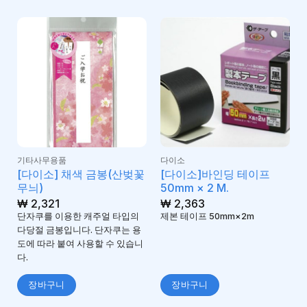
기타사무용품
다이소
[다이소] 채색 금봉(산벚꽃
[다이소]바인딩 테이프
무늬)
50mm × 2 M.
₩
2,321
₩
2,363
단자쿠를 이용한 캐주얼 타입의
제본 테이프 50mm×2m
다당절 금봉입니다. 단자쿠는 용
도에 따라 붙여 사용할 수 있습니
다.
장바구니
장바구니