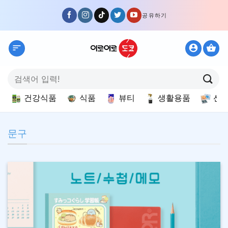
Skip
공유하기
to
content
검
색:
건강식품
식품
뷰티
생활용품
선
문구