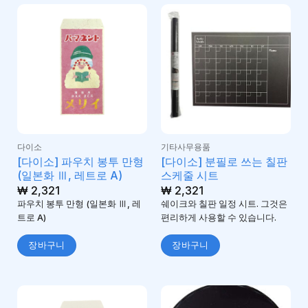
다이소
기타사무용품
[다이소] 파우치 봉투 만형
[다이소] 분필로 쓰는 칠판
(일본화 Ⅲ, 레트로 A)
스케줄 시트
₩
2,321
₩
2,321
파우치 봉투 만형 (일본화 Ⅲ, 레
쉐이크와 칠판 일정 시트. 그것은
트로 A)
편리하게 사용할 수 있습니다.
장바구니
장바구니