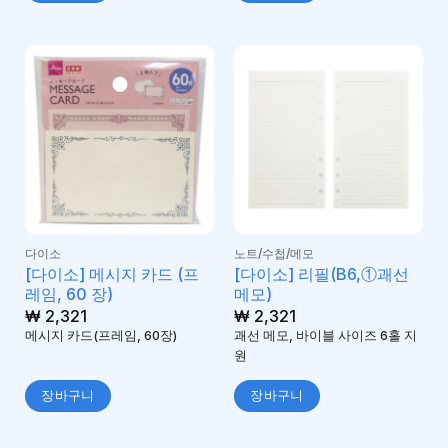
다이소
노트/수첩/메모
[다이소] 메시지 카드 (프
[다이소] 리필(B6,①괘선
레임, 60 장)
메모)
₩
2,321
₩
2,321
메시지 카드(프레임, 60장)
괘선 메모, 바이블 사이즈 6홀 지
원
장바구니
장바구니