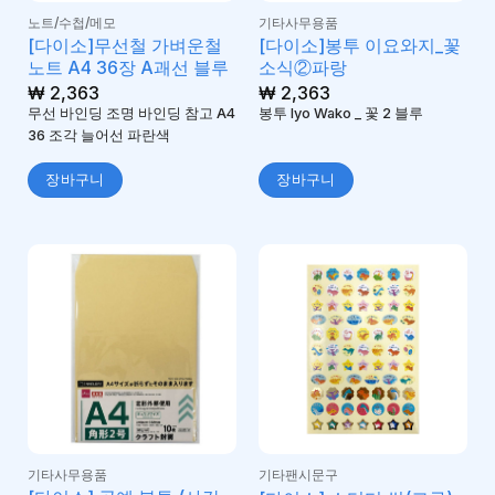
노트/수첩/메모
기타사무용품
[다이소]무선철 가벼운철
[다이소]봉투 이요와지_꽃
노트 A4 36장 A괘선 블루
소식②파랑
₩
2,363
₩
2,363
무선 바인딩 조명 바인딩 참고 A4
봉투 Iyo Wako _ 꽃 2 블루
36 조각 늘어선 파란색
장바구니
장바구니
기타사무용품
기타팬시문구