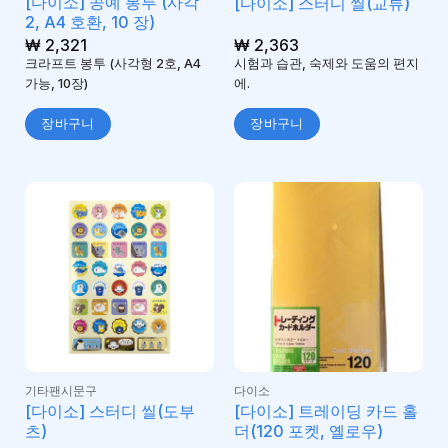
[다이소] 공예 봉투 (사각
[다이소] 스터디 씰(교류)
2, A4 호환, 10 장)
₩
2,321
₩
2,363
크라프트 봉투 (사각형 2호, A4
시험과 습관, 숙제와 도움의 편지
가능, 10장)
에.
장바구니
장바구니
기타팬시문구
다이소
[다이소] 스터디 씰(도부
[다이소] 트레이딩 카드 홀
츠)
더(120 포켓, 옐로우)