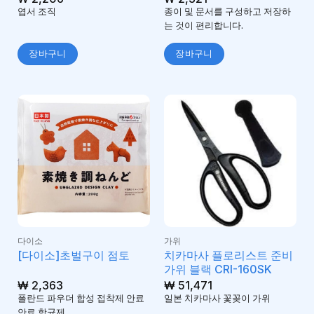
엽서 조직
종이 및 문서를 구성하고 저장하
는 것이 편리합니다.
장바구니
장바구니
다이소
가위
치카마사 플로리스트 준비
[다이소]초벌구이 점토
가위 블랙 CRI-160SK
₩
2,363
₩
51,471
폴란드 파우더 합성 접착제 안료
일본 치카마사 꽃꽂이 가위
안료 항균제