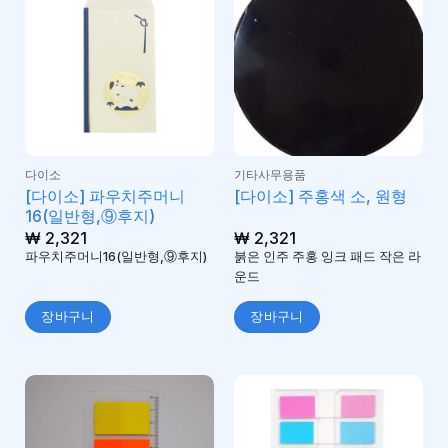
다이소
기타사무용품
[다이소] 파우치주머니
[다이소] 주홍색 소, 원형
16(일반형,⑨후지)
₩
2,321
₩
2,321
파우치주머니16(일반형,⑨후지)
붉은 인주 주홍 잉크 패드 작은 라
운드
장바구니
장바구니