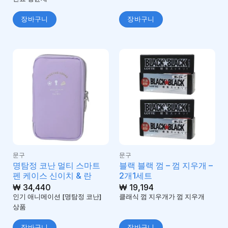
장바구니
장바구니
문구
문구
명탐정 코난 멀티 스마트
블랙 블랙 껌 – 껌 지우개 –
펜 케이스 신이치 & 란
2개1세트
₩
34,440
₩
19,194
인기 애니메이션 [명탐정 코난]
클래식 껌 지우개가 껌 지우개
상품
장바구니
장바구니