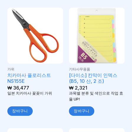
가위
기타사무용품
치카마사 플로리스트
[다이소] 칸막이 인덱스
NS155E
(B5, 10 산, 2 조)
₩
36,477
₩
2,321
일본 치카마사 꽃꽂이 가위
과목별 분류 및 색인으로 작업 효
율 UP!
장바구니
장바구니