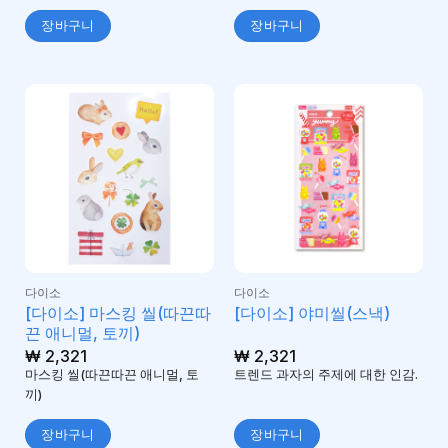
장바구니
장바구니
다이소
다이소
[다이소] 마스킹 씰(따끈따
[다이소] 야미씰(스낵)
끈 애니멀, 토끼)
₩
2,321
₩
2,321
마스킹 씰(따끈따끈 애니멀, 토
트렌드 과자의 주제에 대한 인감.
끼)
장바구니
장바구니