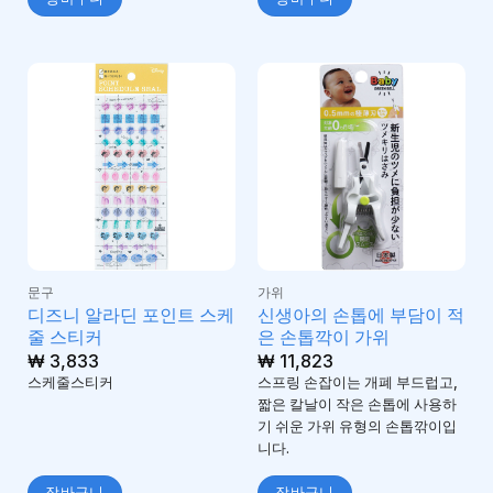
문구
가위
디즈니 알라딘 포인트 스케
신생아의 손톱에 부담이 적
줄 스티커
은 손톱깍이 가위
₩
3,833
₩
11,823
스케줄스티커
스프링 손잡이는 개폐 부드럽고,
짧은 칼날이 작은 손톱에 사용하
기 쉬운 가위 유형의 손톱깎이입
니다.
장바구니
장바구니