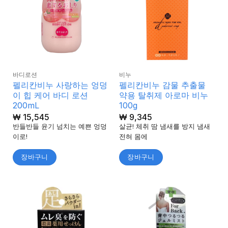
바디로션
비누
펠리칸비누 사랑하는 엉덩
펠리칸비누 감물 추출물
이 힙 케어 바디 로션
약용 탈취제 아로마 비누
200mL
100g
₩
15,545
₩
9,345
반들반들 윤기 넘치는 예쁜 엉덩
살균! 체취 땀 냄새를 방지 냄새
이로!
전혀 몸에
장바구니
장바구니