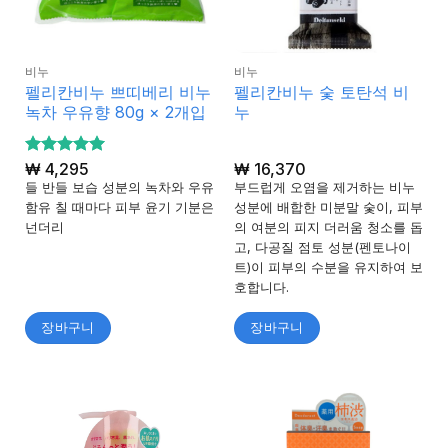
비누
비누
펠리칸비누 쁘띠베리 비누
펠리칸비누 숯 토탄석 비
녹차 우유향 80g × 2개입
누
5 중에서
₩
4,295
₩
16,370
5
로 평가
들 반들 보습 성분의 녹차와 우유
부드럽게 오염을 제거하는 비누
됨
함유 칠 때마다 피부 윤기 기분은
성분에 배합한 미분말 숯이, 피부
넌더리
의 여분의 피지 더러움 청소를 돕
고, 다공질 점토 성분(펜토나이
트)이 피부의 수분을 유지하여 보
호합니다.
장바구니
장바구니