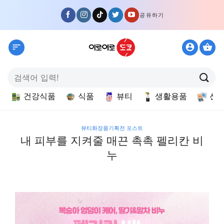
Skip
공유하기
to
content
검
색:
건강식품
식품
뷰티
생활용품
선
뷰티화장품기획전 포스트
내 피부를 지켜줄 매끈 촉촉 펠리칸 비
누