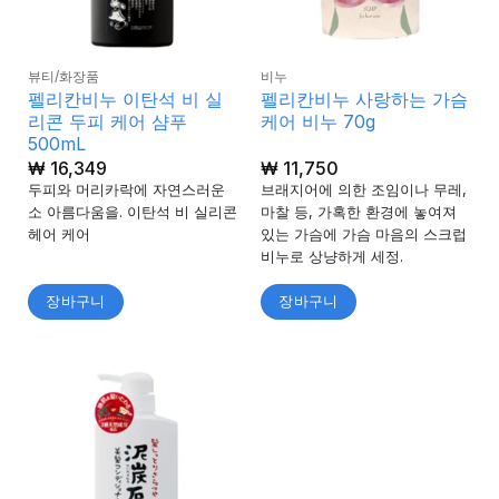
뷰티/화장품
비누
펠리칸비누 이탄석 비 실
펠리칸비누 사랑하는 가슴
리콘 두피 케어 샴푸
케어 비누 70g
500mL
₩
16,349
₩
11,750
두피와 머리카락에 자연스러운
브래지어에 의한 조임이나 무레,
소 아름다움을. 이탄석 비 실리콘
마찰 등, 가혹한 환경에 놓여져
헤어 케어
있는 가슴에 가슴 마음의 스크럽
비누로 상냥하게 세정.
장바구니
장바구니