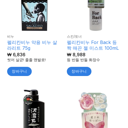
비누
스킨/토너
펠리칸비누 약용 비누 살
펠리칸비누 For Back 등
라리트 75g
짝 매끈 젤 미스트 100mL
₩
6,836
₩
8,988
씻어 살균! 졸졸 맨발로!
등 반들 반들 화장수
장바구니
장바구니