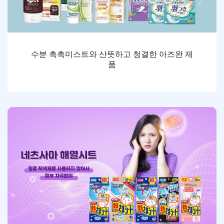
수분 촉촉미스트와 산뜻하고 청결한 아즈완 제
품