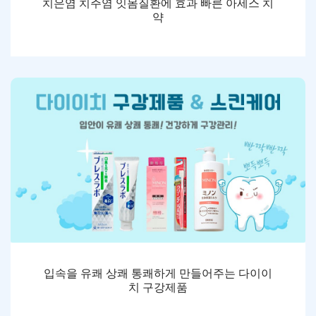
치은염 치주염 잇몸질환에 효과 빠른 아세스 치
약
입속을 유쾌 상쾌 통쾌하게 만들어주는 다이이
치 구강제품