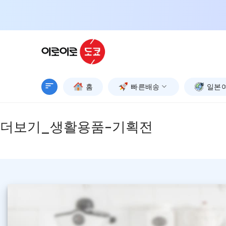
Skip
to
content
홈
빠른배송
일본
더보기_생활용품-기획전