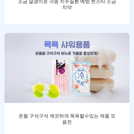
소금 알갱이로 각종 치주질환 예방 썬스타 소금
치약
온몸 구석구석 깨끗하게 목욕할수있는 제품 모
음전