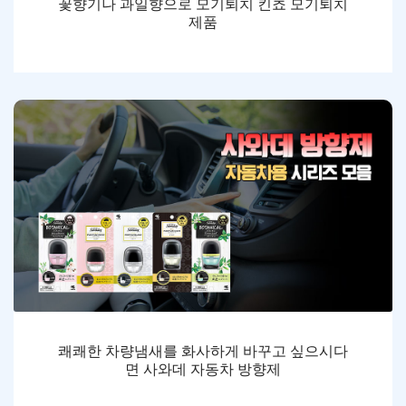
꽃향기나 과일향으로 모기퇴치 킨쵸 모기퇴치
제품
쾌쾌한 차량냄새를 화사하게 바꾸고 싶으시다
면 사와데 자동차 방향제