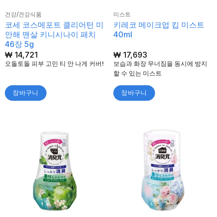
건강/건강식품
미스트
코세 코스메포트 클리어턴 미
키레코 메이크업 킵 미스트
안해 맨살 키니시나이 패치
40ml
46장 5g
₩
14,721
₩
17,693
오돌토돌 피부 고민 티 안 나게 커버!
보습과 화장 무너짐을 동시에 방지
할 수 있는 미스트
장바구니
장바구니