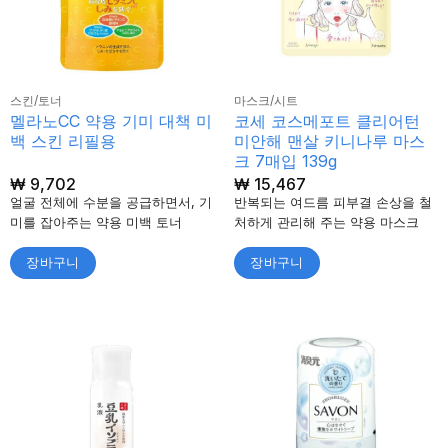
스킨/토너
마스크/시트
멜라노CC 약용 기미 대책 미
코세 코스메포트 클리어턴
백 스킨 리필용
미안해 맨살 키니나루 마스
크 7매입 139g
₩
9,702
₩
15,467
얼굴 전체에 수분을 공급하면서, 기
반복되는 여드름 피부결 손상을 철
미를 잡아주는 약용 미백 토너
처하게 관리해 주는 약용 마스크
장바구니
장바구니