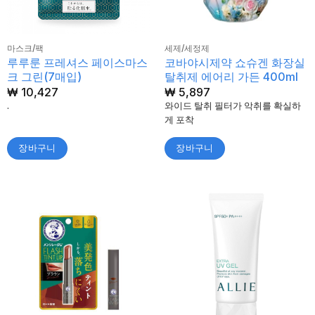
마스크/팩
세제/세정제
루루룬 프레셔스 페이스마스
코바야시제약 쇼슈겐 화장실
크 그린(7매입)
탈취제 에어리 가든 400ml
₩
10,427
₩
5,897
.
와이드 탈취 필터가 악취를 확실하
게 포착
장바구니
장바구니