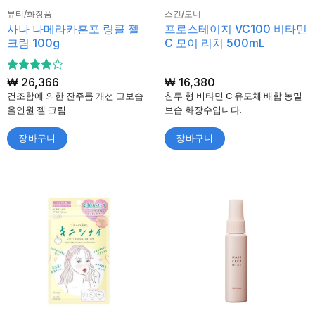
뷰티/화장품
스킨/토너
사나 나메라카혼포 링클 젤
프로스테이지 VC100 비타민
크림 100g
C 모이 리치 500mL
5 중에서
₩
26,366
₩
16,380
4
로 평
건조함에 의한 잔주름 개선 고보습
침투 형 비타민 C 유도체 배합 ​​농밀
가됨
올인원 젤 크림
보습 화장수입니다.
장바구니
장바구니