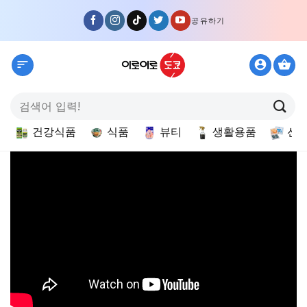
Skip
공유하기
to
content
검
색:
건강식품
식품
뷰티
생활용품
선