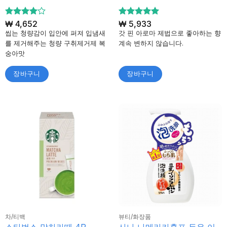
5 중에서
₩
4,652
5 중에서
₩
5,933
4
5
로 평
로 평가
씹는 청량감이 입안에 퍼져 입냄새
갓 핀 아로마 제법으로 좋아하는 향
가됨
됨
를 제거해주는 청량 구취제거제 복
계속 변하지 않습니다.
숭아맛
장바구니
장바구니
차/티백
뷰티/화장품
사나 나메라카혼포 두유 이