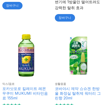
변기에 1방울만 떨어트려도
장바구니
강력한 탈취 효과
장바구니
믹스/음료
생활용품
포카삿포로 킬레이트 레몬
코바야시 제약 쇼슈겐 한방
무쿠미 MUKUMI 비타민음
울 화장실 탈취제 워터리 그
료 155ml
린향 20ml