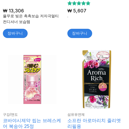
₩
13,306
5 중에서
₩
5,607
4.8
로 평
율무로 빚은 촉촉보습 저자극멀티
.
가됨
컨디셔너 보습템
장바구니
장바구니
구강/면도
섬유유연제
코바야시제약 씹는 브레스케
소프란 아로마리치 줄리엣
어 복숭아 25정
리필용