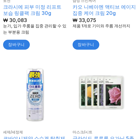
로션
남성 스킨케어
크라시에 피부 미정 리프트
카오 니베아멘 액티브 에이지
보습 링클팩 크림 30g
집중 케어 크림 20g
₩
30,083
₩
33,075
눈가, 입가 주룸을 집중 관리할 수 있
제품 1개로 기미와 주름 개선까지
는 부분용 크림
장바구니
장바구니
세제/세정제
마스크/시트
코바야시제약 쇼슈겐 탈취제
글라이드 루루룬 오가닉 5종