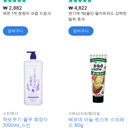
5 중에서
₩
2,882
5 중에서
₩
4,822
5
5
로 평가
로 평가
레몬 1개 분량의 과즙 드링크
변기에 1방울만 떨어트려도 강력한
됨
됨
탈취 효과
장바구니
장바구니
스킨/토너
드레싱/식초/잼/오일
하또무기 율무 화장수
베르데 마늘 토스트 스프레
1000ml_스킨
드 80g