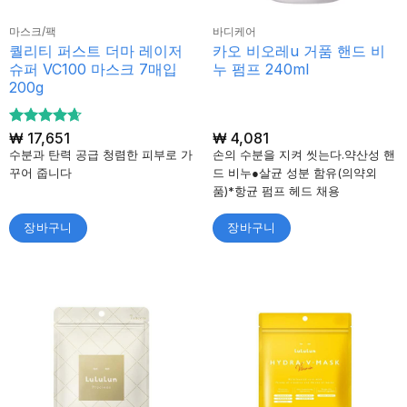
마스크/팩
바디케어
퀄리티 퍼스트 더마 레이저
카오 비오레u 거품 핸드 비
슈퍼 VC100 마스크 7매입
누 펌프 240ml
200g
5 중에서
₩
17,651
₩
4,081
4.67
로 평
수분과 탄력 공급 청렴한 피부로 가
손의 수분을 지켜 씻는다.약산성 핸
가됨
꾸어 줍니다
드 비누●살균 성분 함유(의약외
품)*항균 펌프 헤드 채용
장바구니
장바구니