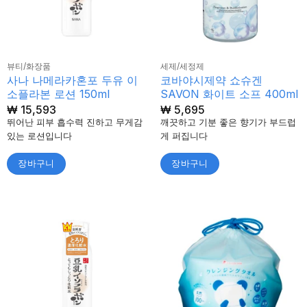
뷰티/화장품
세제/세정제
사나 나메라카혼포 두유 이
코바야시제약 쇼슈겐
소플라본 로션 150ml
SAVON 화이트 소프 400ml
₩
15,593
₩
5,695
뛰어난 피부 흡수력 진하고 무게감
깨끗하고 기분 좋은 향기가 부드럽
있는 로션입니다
게 퍼집니다
장바구니
장바구니