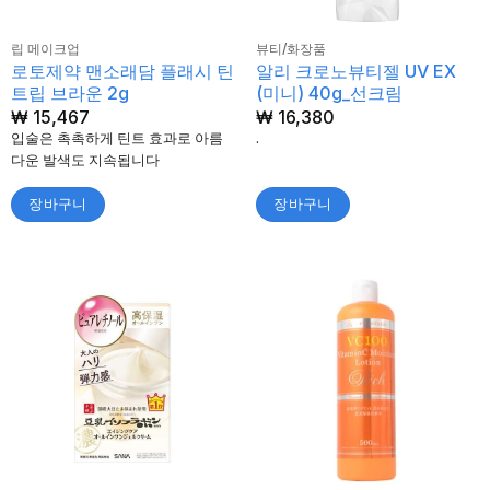
립 메이크업
뷰티/화장품
로토제약 맨소래담 플래시 틴
알리 크로노뷰티젤 UV EX
트립 브라운 2g
(미니) 40g_선크림
₩
15,467
₩
16,380
입술은 촉촉하게 틴트 효과로 아름
.
다운 발색도 지속됩니다
장바구니
장바구니