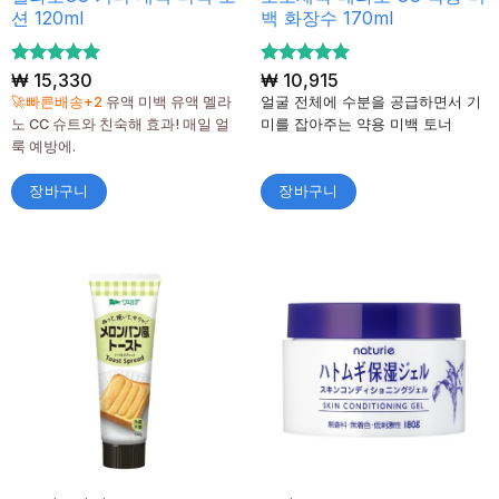
션 120ml
백 화장수 170ml
5 중에서
₩
15,330
5 중에서
₩
10,915
5
5
로 평가
로 평가
🚀빠른배송+2
유액 미백 유액 멜라
얼굴 전체에 수분을 공급하면서 기
됨
됨
노 CC 슈트와 친숙해 효과! 매일 얼
미를 잡아주는 약용 미백 토너
룩 예방에.
장바구니
장바구니