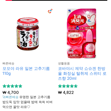
빠른배송
생활용품
모모야 라유 일본 고추기름
코바야시 제약 쇼슈겐 한방
110g
울 화장실 탈취제 스위티 로
즈향 20ml
5 중에서
₩
4,700
5 중에서
₩
4,822
4.87
4.63
로 평
로 평
🚀빠른배송
유명한 일본 고추기름
가됨
가됨
밥도둑 입맛 없을때 밥에 쓱쓱 비벼
먹으면 꿀맛 라유♡