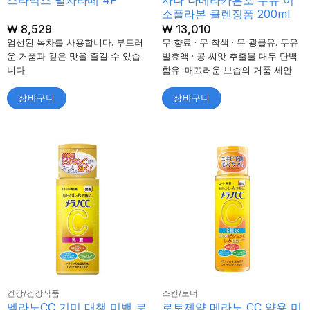
스타벅스 말차라떼 4P
소플라본 클렌징폼 200ml
₩
8,529
₩
13,010
엄선된 녹차를 사용합니다. 부드러
무 향료 · 무 착색 · 무 광물유. 두유
운 거품과 깊은 맛을 즐길 수 있습
발효액 · 콩 씨앗 추출물 대두 단백
니다.
함유. 매끄러운 보습의 거품 세안.
장바구니
장바구니
건강/건강식품
스킨/토너
멜라노CC 기미 대책 미백 로
로토제약 메라노 CC 약용 미