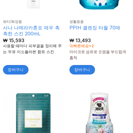
뷰티/화장품
생활용품
사나 나메라카혼포 매우 촉
PPIH 클렌징 타월 70매
촉한 스킨 200mL
₩
15,593
₩
13,493
사용할 때마다 피부결을 정리해 주
🚀빠른배송+2
는 두유 이소플라본 함유 스킨
마이크로 섬유로 오염을 부드럽게
흡착
장바구니
장바구니