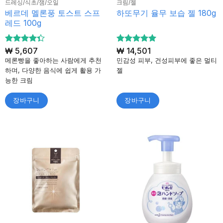
드레싱/식초/잼/오일
크림/젤
베르데 멜론풍 토스트 스프
하또무기 율무 보습 젤 180g
레드 100g
5 중에서
₩
5,607
5 중에서
₩
14,501
4.33
5
로
로 평가
메론빵을 좋아하는 사람에게 추천
민감성 피부, 건성피부에 좋은 멀티
평가됨
됨
하며, 다양한 음식에 쉽게 활용 가
젤
능한 크림
장바구니
장바구니