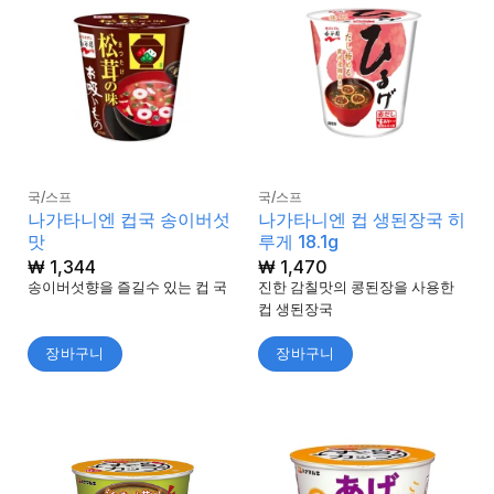
국/스프
국/스프
나가타니엔 컵국 송이버섯
나가타니엔 컵 생된장국 히
맛
루게 18.1g
₩
1,344
₩
1,470
송이버섯향을 즐길수 있는 컵 국
진한 감칠맛의 콩된장을 사용한
컵 생된장국
장바구니
장바구니