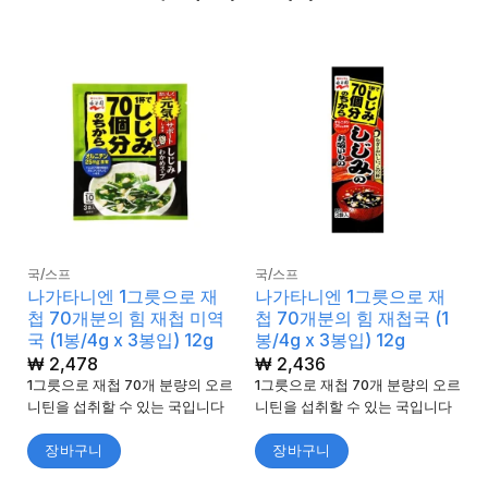
국/스프
국/스프
나가타니엔 1그릇으로 재
나가타니엔 1그릇으로 재
첩 70개분의 힘 재첩 미역
첩 70개분의 힘 재첩국 (1
국 (1봉/4g x 3봉입) 12g
봉/4g x 3봉입) 12g
₩
2,478
₩
2,436
1그릇으로 재첩 70개 분량의 오르
1그릇으로 재첩 70개 분량의 오르
니틴을 섭취할 수 있는 국입니다
니틴을 섭취할 수 있는 국입니다
장바구니
장바구니