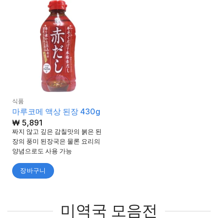
식품
마루코메 액상 된장 430g
₩
5,891
짜지 않고 깊은 감칠맛의 붉은 된
장의 풍미 된장국은 물론 요리의
양념으로도 사용 가능
장바구니
미역국 모음전