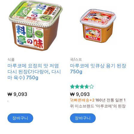
식품
국/스프
마루코메 요정의 맛 저염
마루코메 잇큐상 용기 된장
다시 된장(가다랑어, 다시
750g
마 육수) 750g
₩
9,093
5 중에
₩
9,093
3.67
서
.
🚀빠른배송+2
160년 전통 일본 1
로 평가
위 미소브랜드 '마루코메'의 된장
됨
장바구니
장바구니