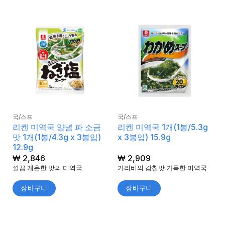
국/스프
국/스프
리켄 미역국 양념 파 소금
리켄 미역국 1개(1봉/5.3g
맛 1개(1봉/4.3g x 3봉입)
x 3봉입) 15.9g
12.9g
₩
2,846
₩
2,909
깔끔 개운한 맛의 미역국
가리비의 감칠맛 가득한 미역국
장바구니
장바구니