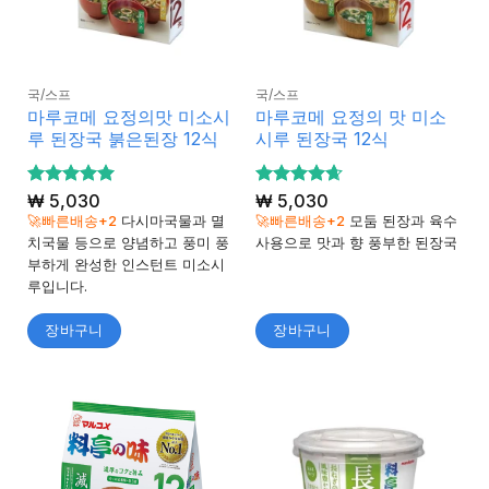
국/스프
국/스프
마루코메 요정의맛 미소시
마루코메 요정의 맛 미소
루 된장국 붉은된장 12식
시루 된장국 12식
5 중에서
₩
5,030
5 중에서
₩
5,030
5
4.67
로 평가
로 평
🚀빠른배송+2
다시마국물과 멸
🚀빠른배송+2
모둠 된장과 육수
됨
가됨
치국물 등으로 양념하고 풍미 풍
사용으로 맛과 향 풍부한 된장국
부하게 완성한 인스턴트 미소시
루입니다.
장바구니
장바구니