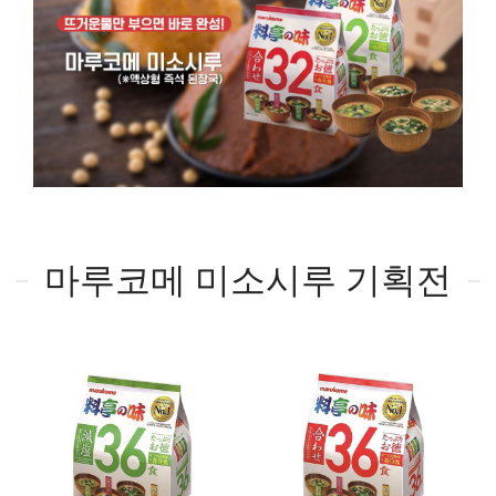
마루코메 미소시루 기획전