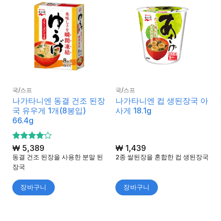
국/스프
국/스프
나가타니엔 동결 건조 된장
나가타니엔 컵 생된장국 아
국 유우게 1개(8봉입)
사게 18.1g
66.4g
5 중에서
₩
5,389
₩
1,439
4
로 평
동결 건조 된장을 사용한 분말 된
2종 쌀된장을 혼합한 컵 생된장국
가됨
장국
장바구니
장바구니