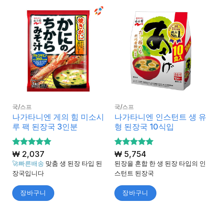
국/스프
국/스프
나가타니엔 게의 힘 미소시
나가타니엔 인스턴트 생 유
루 팩 된장국 3인분
형 된장국 10식입
5 중에서
₩
2,037
5 중에서
₩
5,754
5
5
로 평가
로 평가
🚀빠른배송
맞춤 생 된장 타입 된
된장을 혼합 한 생 된장 타입의 인
됨
됨
장국입니다
스턴트 된장국
장바구니
장바구니