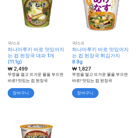
국/스프
국/스프
하나마루키 바로 맛있어지
하나마루키 바로 맛있어지
는 컵 된장국 대파 1개
는 컵 된장국 튀김가지
(11.1g)
8.8g
₩
2,499
₩
1,827
뚜껑을 열고 뜨거운 물을 부으면
뚜껑을 열고 뜨거운 물을 부으면
바로! 맛있는 컵 된장국
바로! 맛있는 컵 된장국
장바구니
장바구니