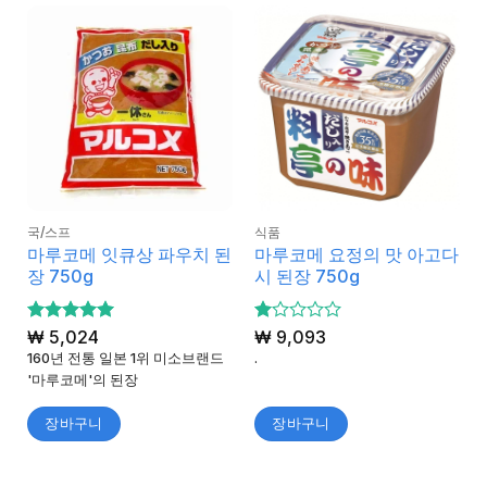
국/스프
식품
마루코메 잇큐상 파우치 된
마루코메 요정의 맛 아고다
장 750g
시 된장 750g
5 중에서
₩
5,024
5
₩
9,093
5
로 평가
중
160년 전통 일본 1위 미소브랜드
.
에
됨
'마루코메'의 된장
서
1
로
장바구니
장바구니
평
가
됨