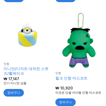
인형
미니언/디저트 대작전 스퀴
즈/롤케이크
인형
헐크 인형 마스코트
₩
17,147
인기 미니언 상품
₩
10,920
이곳은 단골 아이템 인형 마스코트
장바구니
장바구니