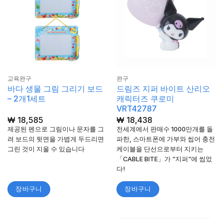
교육완구
완구
바다 생물 그림 그리기 보드
드림즈 지퍼 바이트 산리오
– 2개1세트
캐릭터즈 쿠로미
VRT42787
₩
18,585
₩
18,438
제공된 펜으로 그림이나 문자를 그
전세계에서 판매수 1000만개를 돌
려 보드의 뒷면을 가볍게 두드리면
파한, 스마트폰에 가부와 씹어 충전
그린 것이 지울 수 있습니다
케이블을 단선으로부터 지키는
「CABLE BITE」가 “지퍼”에 씹었
다!
장바구니
장바구니