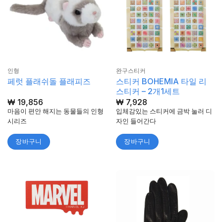
인형
완구스티커
스티커 BOHEMIA 타일 리
페럿 플래쉬돌 플래피즈
스티커 – 2개1세트
₩
19,856
₩
7,928
마음이 편안 해지는 동물들의 인형
입체감있는 스티커에 금박 눌러 디
시리즈
자인 들어간다
장바구니
장바구니