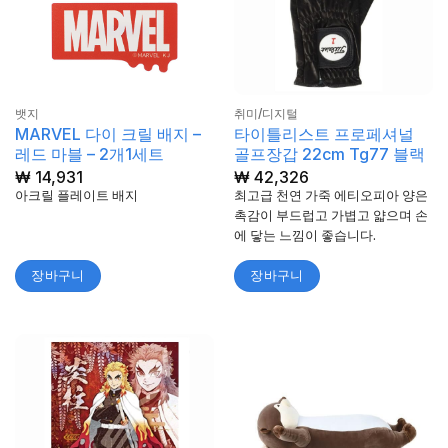
뱃지
취미/디지털
MARVEL 다이 크릴 배지 –
타이틀리스트 프로페셔널
레드 마블 – 2개1세트
골프장갑 22cm Tg77 블랙
₩
14,931
₩
42,326
아크릴 플레이트 배지
최고급 천연 가죽 에티오피아 양은
촉감이 부드럽고 가볍고 얇으며 손
에 닿는 느낌이 좋습니다.
장바구니
장바구니