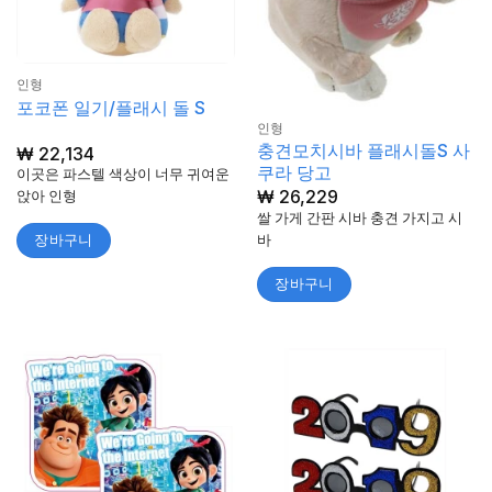
인형
포코폰 일기/플래시 돌 S
인형
충견모치시바 플래시돌S 사
₩
22,134
쿠라 당고
이곳은 파스텔 색상이 너무 귀여운
₩
26,229
앉아 인형
쌀 가게 간판 시바 충견 가지고 시
바
장바구니
장바구니