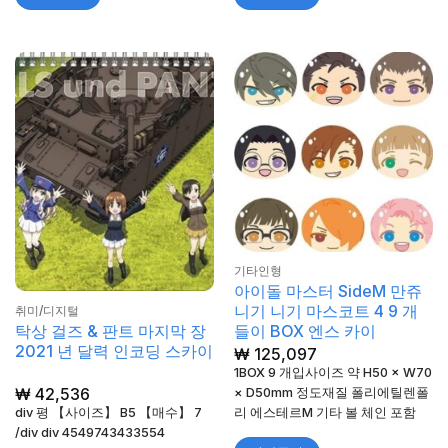
기타인형
아이돌 마스터 SideM 만쥬
니기 니기 마스코트 4 9 개
취미/디지털
탁상 걸즈 & 판트 마지막 장
들이 BOX 엔스 카이
2021 년 달력 인코딩 스카이
₩
125,097
1BOX 9 개입사이즈 약 H50 × W70
₩
42,536
× D50mm 정도재질 폴리에틸렌폴
div 평 【사이즈】 B5 【매수】 7
리 에스테르M 기타 볼 체인 포함
/div div 4549743433554