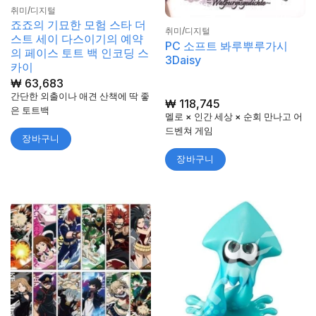
취미/디지털
죠죠의 기묘한 모험 스타 더
취미/디지털
스트 세이 다스이기의 예약
PC 소프트 봐루뿌루가시
의 페이스 토트 백 인코딩 스
3Daisy
카이
₩
63,683
간단한 외출이나 애견 산책에 딱 좋
₩
118,745
은 토트백
멜로 × 인간 세상 × 순회 만나고 어
드벤쳐 게임
장바구니
장바구니