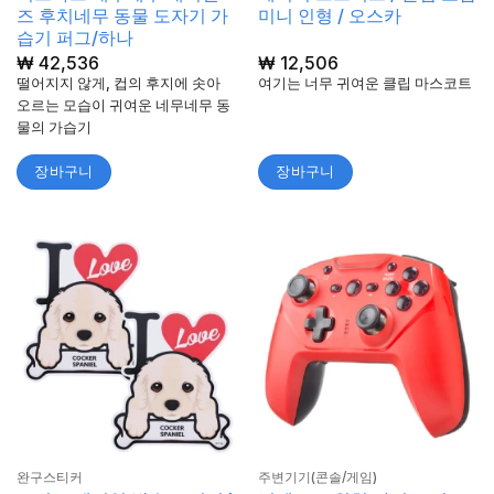
즈 후치네무 동물 도자기 가
미니 인형 / 오스카
습기 퍼그/하나
₩
42,536
₩
12,506
떨어지지 않게, 컵의 후지에 솟아
여기는 너무 귀여운 클립 마스코트
오르는 모습이 귀여운 네무네무 동
물의 가습기
장바구니
장바구니
완구스티커
주변기기(콘솔/게임)