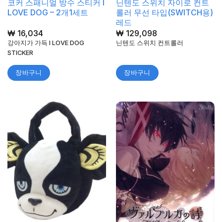
코커 스패니얼 방수 스티커 I
닌텐도 스위치 자이로 컨트
LOVE DOG – 2개1세트
롤러 무선 타입(SWITCH용)
레드
₩
16,034
₩
129,098
강아지가 가득 I LOVE DOG
닌텐도 스위치 컨트롤러
STICKER
장바구니
장바구니