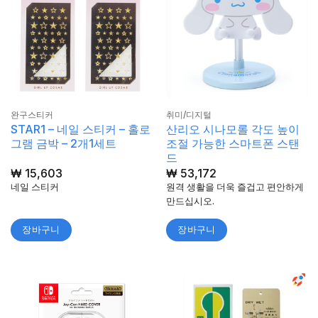
완구스티커
취미/디지털
STAR1 – 네일 스티커 – 홀로
산리오 시나모롤 각도 높이
그램 금박 – 2개1세트
조절 가능한 스마트폰 스탠
드
₩
15,603
₩
53,172
네일 스티커
원격 생활을 더욱 즐겁고 편안하게
만드십시오.
장바구니
장바구니