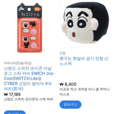
인형
짱구는 못말려 공기 인형 신
노스케
악세사리(콘솔/게임)
닌텐도 스위치 조이콘 아날
로그 스틱 커버 SWICH Joy-
Con/SWITCH Lite용
CYBER 고양이 발바닥 4개
₩
8,400
세트(흰색)
이곳은 작고 귀여운 미니 콩 주머니
₩
17,189
마스코
닌텐도 스위치 조이콘의 스틱 커버
장바구니