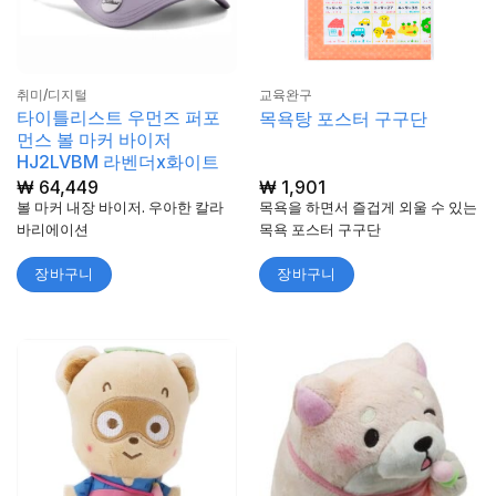
취미/디지털
교육완구
타이틀리스트 우먼즈 퍼포
목욕탕 포스터 구구단
먼스 볼 마커 바이저
HJ2LVBM 라벤더x화이트
₩
64,449
₩
1,901
볼 마커 내장 바이저. 우아한 칼라
목욕을 하면서 즐겁게 외울 수 있는
바리에이션
목욕 포스터 구구단
장바구니
장바구니