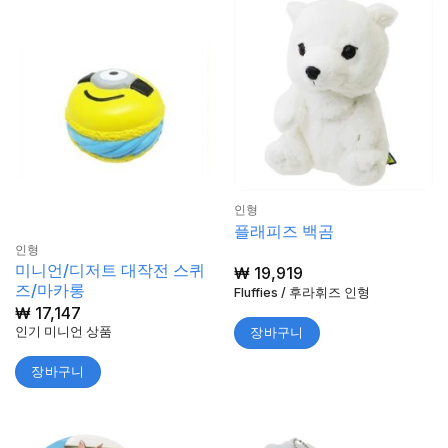
인형
플래피즈 백곰
인형
미니언/디저트 대작전 스퀴
₩
19,919
즈/마카롱
Fluffies / 후라휘즈 인형
₩
17,147
인기 미니언 상품
장바구니
장바구니