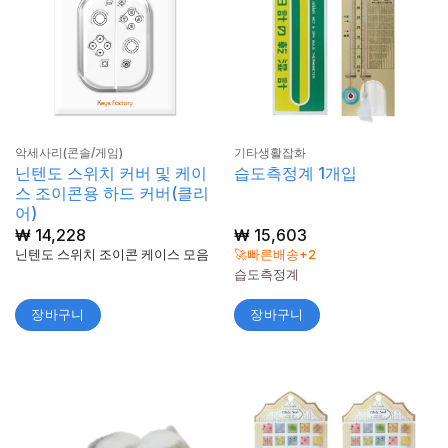
악세사리(콘솔/게임)
기타생활잡화
닌텐도 스위치 커버 및 케이
습도측정계 1개입
스 조이콘용 하드 커버(클리
어)
₩
14,228
₩
15,603
닌텐도 스위치 조이콘 케이스 모음
🚀빠른배송+2
습도측정계
장바구니
장바구니