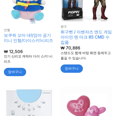
완구
인형
휘구삔 / 아벤쟈즈 엔드 게임
보쿠쥐 꼬마 대!/앉아 공기
아이언 맨 마크 85 CMD 수
미니 인형/다이스키!시리즈
집품
₩
70,886
₩
12,506
스탠드도 함께 바탕 화면 등에두고
인기 산리오 캐릭터 다이 스키! 시
즐길 수 있습니다.
리즈
장바구니
장바구니