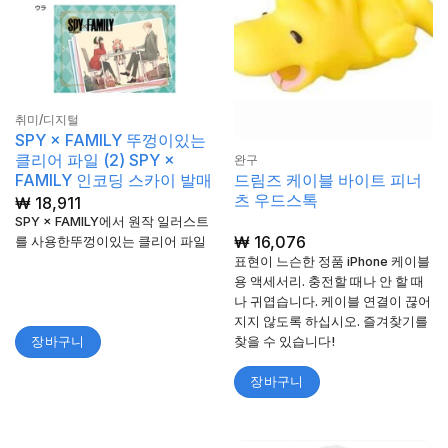
취미/디지털
SPY × FAMILY 뚜껑이있는
클리어 파일 (2) SPY ×
완구
드림즈 케이블 바이트 피너
FAMILY 인코딩 스카이 발매
츠 우드스톡
₩
18,911
SPY × FAMILY에서 원작 일러스트
₩
16,076
를 사용한뚜껑이있는 클리어 파일
표현이 느슨한 정품 iPhone 케이블
용 액세서리. 충전할 때나 안 할 때
나 귀엽습니다. 케이블 연결이 끊어
지지 않도록 하십시오. 즐겨찾기를
찾을 수 있습니다!
장바구니
장바구니