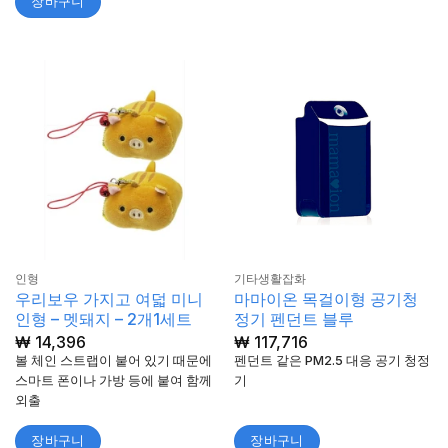
장바구니
인형
기타생활잡화
우리보우 가지고 여덟 미니
마마이온 목걸이형 공기청
인형 – 멧돼지 – 2개1세트
정기 펜던트 블루
₩
14,396
₩
117,716
볼 체인 스트랩이 붙어 있기 때문에
펜던트 같은 PM2.5 대응 공기 청정
스마트 폰이나 가방 등에 붙여 함께
기
외출
장바구니
장바구니