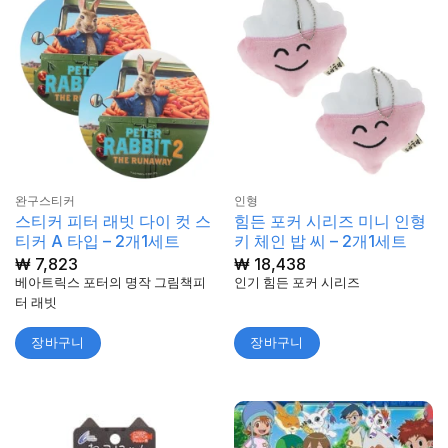
완구스티커
인형
스티커 피터 래빗 다이 컷 스
힘든 포커 시리즈 미니 인형
티커 A 타입 – 2개1세트
키 체인 밥 씨 – 2개1세트
₩
7,823
₩
18,438
베아트릭스 포터의 명작 그림책피
인기 힘든 포커 시리즈
터 래빗
장바구니
장바구니