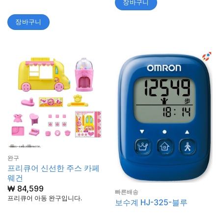
장바구니
장바구니
완구
프리큐어 신선한 주스 카페
웨건
₩
84,599
빠른배송
프리큐어 아동 완구입니다.
보수계 HJ-325-블루