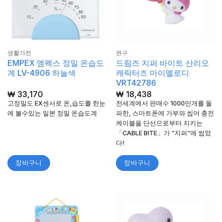
생활가전
완구
EMPEX 엠펙스 정밀 온습도
드림즈 지퍼 바이트 산리오
계 LV-4906 하늘색
캐릭터즈 마이멜로디
VRT42786
₩
33,170
₩
18,438
고정밀도 EX센서로 온,습도를 한눈
전세계에서 판매수 1000만개를 돌
에 볼수있는 일본 정밀 온습도계
파한, 스마트폰에 가부와 씹어 충전
케이블을 단선으로부터 지키는
「CABLE BITE」가 “지퍼”에 씹었
다!
장바구니
장바구니