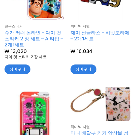
완구스티커
취미/디지털
슈가 러쉬 온라인 – 다이 컷
재미 선글라스 – 비빗도라메
스티커 2 장 세트 – A 타입 –
– 2개1세트
2개1세트
₩
13,020
₩
16,034
다이 컷 스티커 2 장 세트
.
장바구니
장바구니
취미/디지털
마녀 배달부 키키 앙상블 섬