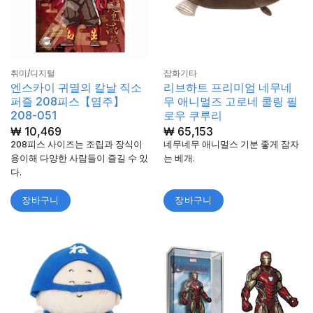
취미/디지털
잡화기타
엔스카이 귀멸의 칼날 직소
리브하트 프리미엄 네무네
퍼즐 208피스【염주】
무 애니멀즈 고로네 쿨링 필
208-051
로우 쿠루리
₩
10,469
₩
65,153
208피스 사이즈는 조립과 장식이
네무네무 애니멀스 기분 좋게 잠자
용이해 다양한 사람들이 즐길 수 있
는 베개.
다.
장바구니
장바구니