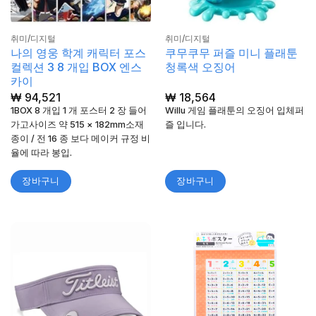
취미/디지털
취미/디지털
나의 영웅 학계 캐릭터 포스
쿠무쿠무 퍼즐 미니 플래툰
컬렉션 3 8 개입 BOX 엔스
청록색 오징어
카이
₩
94,521
₩
18,564
1BOX 8 개입 1 개 포스터 2 장 들어
Willu 게임 플래툰의 오징어 입체퍼
가고사이즈 약 515 × 182mm소재
즐 입니다.
종이 / 전 16 종 보다 메이커 규정 비
율에 따라 봉입.
장바구니
장바구니