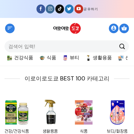
Skip
공유하기
to
content
검
색:
건강식품
식품
뷰티
생활용품
선
이로이로도쿄 BEST 100 카테고리