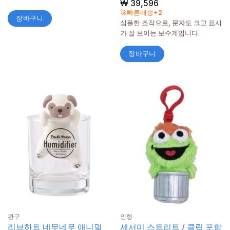
₩
39,596
🚀빠른배송+2
장바구니
심플한 조작으로, 문자도 크고 표시
가 잘 보이는 보수계입니다.
장바구니
완구
인형
리브하트 네무네무 애니멀
세서미 스트리트 / 클립 포함