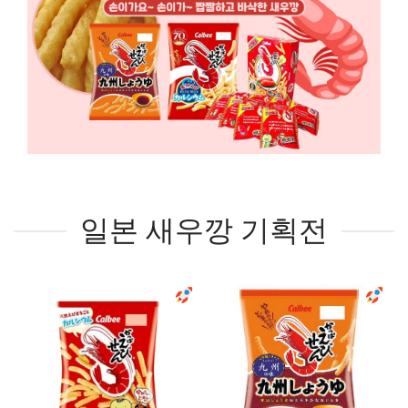
일본 새우깡 기획전