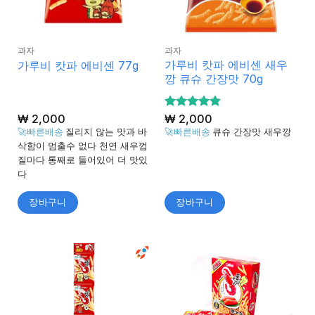
과자
과자
가루비 캇파 에비센 새우
가루비 캇파 에비센 77g
깡 큐슈 간장맛 70g
₩
2,000
5 중에서
₩
2,000
4.8
로 평
🚀빠른배송
질리지 않는 맛과 바
🚀빠른배송
큐슈 간장맛 새우깡
가됨
삭함이 멈출수 없다 천연 새우껍
질마다 통째로 들어있어 더 맛있
다
장바구니
장바구니