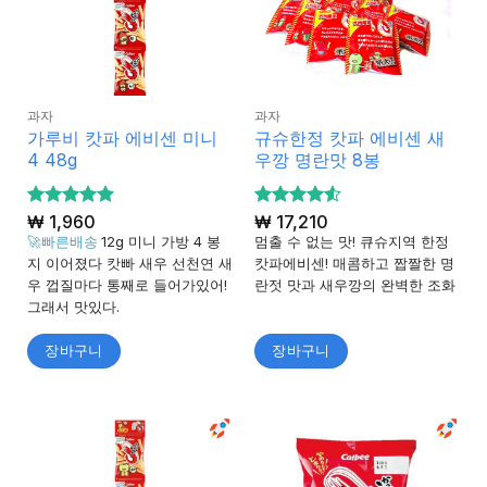
과자
과자
가루비 캇파 에비센 미니
규슈한정 캇파 에비센 새
4 48g
우깡 명란맛 8봉
5 중에서
₩
1,960
5 중에서
₩
17,210
4.88
4.5
로 평
로 평
🚀빠른배송
12g 미니 가방 4 봉
멈출 수 없는 맛! 큐슈지역 한정
가됨
가됨
지 이어졌다 캇빠 새우 선천연 새
캇파에비센! 매콤하고 짭짤한 명
우 껍질마다 통째로 들어가있어!
란젓 맛과 새우깡의 완벽한 조화
그래서 맛있다.
장바구니
장바구니