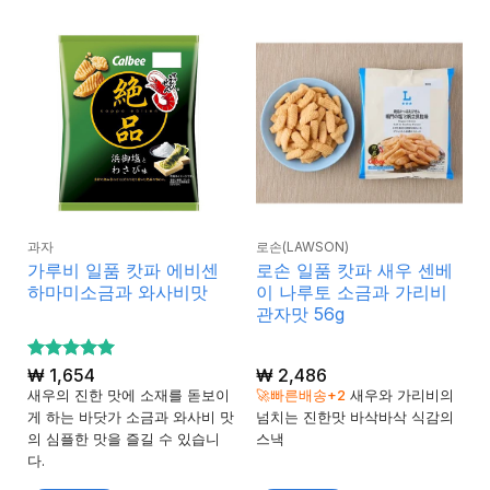
과자
로손(LAWSON)
가루비 일품 캇파 에비센
로손 일품 캇파 새우 센베
하마미소금과 와사비맛
이 나루토 소금과 가리비
관자맛 56g
5 중에서
₩
1,654
₩
2,486
5
로 평가
새우의 진한 맛에 소재를 돋보이
🚀빠른배송+2
새우와 가리비의
됨
게 하는 바닷가 소금과 와사비 맛
넘치는 진한맛 바삭바삭 식감의
의 심플한 맛을 즐길 수 있습니
스낵
다.