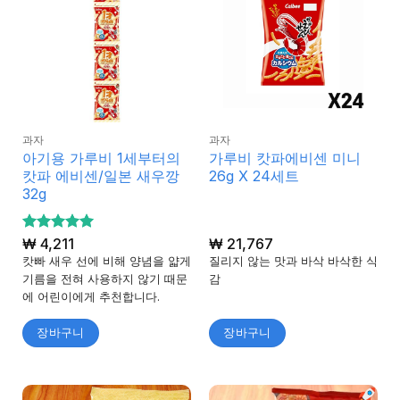
과자
과자
아기용 가루비 1세부터의
가루비 캇파에비센 미니
캇파 에비센/일본 새우깡
26g X 24세트
32g
5 중에서
₩
4,211
₩
21,767
5
로 평가
캇빠 새우 선에 비해 양념을 얇게
질리지 않는 맛과 바삭 바삭한 식
됨
기름을 전혀 사용하지 않기 때문
감
에 어린이에게 추천합니다.
장바구니
장바구니