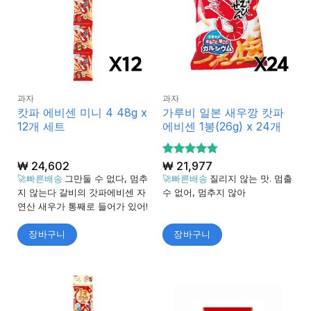
과자
과자
캇파 에비센 미니 4 48g x
가루비 일본 새우깡 캇파
12개 세트
에비센 1봉(26g) x 24개
₩
24,602
5 중에서
₩
21,977
4.75
로 평
🚀빠른배송
그만둘 수 없다, 멈추
🚀빠른배송
질리지 않는 맛. 멈출
가됨
지 않는다 갈비의 갓파에비센 자
수 없어, 멈추지 않아
연산 새우가 통째로 들어가 있어!
장바구니
장바구니