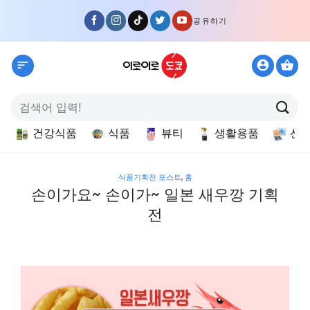
Skip
공유하기
to
content
검
색:
건강식품
식품
뷰티
생활용품
선
식품기획전 포스트
,
홈
손이가요~ 손이가~ 일본 새우깡 기획
전