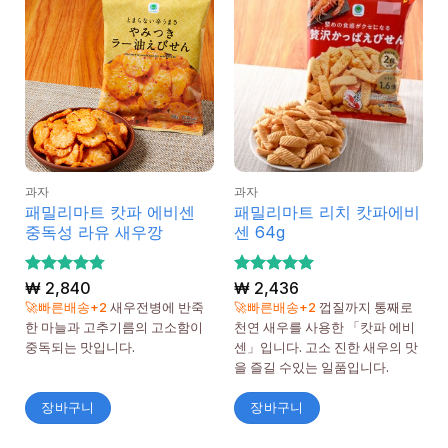
과자
과자
패밀리마트 캇파 에비센
패밀리마트 리치 캇파에비
중독성 라유 새우깡
센 64g
5 중에서
₩
2,840
5 중에서
₩
2,436
4.75
5
로 평
로 평가
🚀빠른배송+2
새우전병에 반죽
🚀빠른배송+2
껍질까지 통째로
가됨
됨
한 마늘과 고추기름의 고소함이
천연 새우를 사용한 「캇파 에비
중독되는 맛입니다.
센」입니다. 고소 진한 새우의 맛
을 즐길 수있는 일품입니다.
장바구니
장바구니