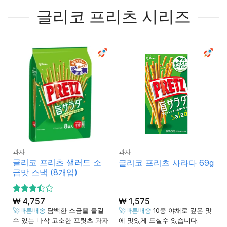
글리코 프리츠 시리즈
과자
과자
글리코 프리츠 샐러드 소
글리코 프리츠 사라다 69g
금맛 스낵 (8개입)
5 중에
₩
4,757
₩
1,575
3.4
서
🚀빠른배송
담백한 소금을 즐길
🚀빠른배송
10종 야채로 깊은 맛
로 평
수 있는 바삭 고소한 프릿츠 과자
에 맛있게 드실수 있습니다.
가됨