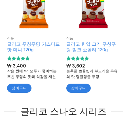
식품
식품
글리코 푸칭푸딩 커스터드
글리코 한입 크기 푸칭푸
맛 미니 120g
딩 밀크 쇼콜라 120g
5 중에서
₩
3,400
5 중에서
₩
3,602
4.92
4.86
로 평
로 평
작은 씬에 딱! 모두가 좋아하는
농후한 초콜릿과 부드러운 우유
가됨
가됨
푸친 푸딩의 맛과 식감을 재현
의 맛 탱글탱글 푸딩
장바구니
장바구니
글리코 스나오 시리즈