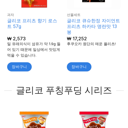
과자
선물세트
글리코 프리츠 향기 로스
글리코 큐슈한정 자이언트
트 57g
프리츠 하카타 명란맛 13
봉
₩
2,573
₩
17,252
밀 유래의식이 섬유가 약 1.9g 들
후쿠오카 원단의 매운 플리츠!
어 있기 때문에 일상에서 맛있게
먹을 수 있습니다.
장바구니
장바구니
글리코 푸칭푸딩 시리즈