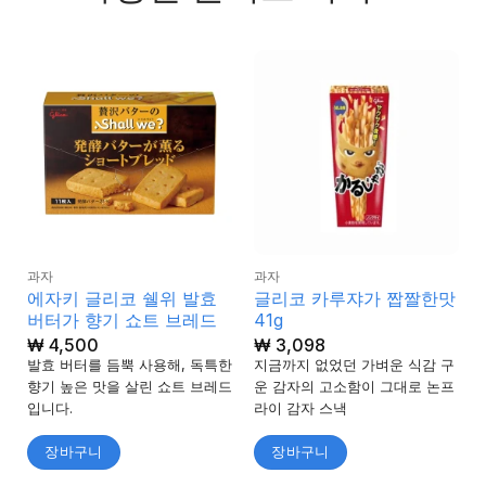
과자
과자
에자키 글리코 쉘위 발효
글리코 카루쟈가 짭짤한맛
버터가 향기 쇼트 브레드
41g
₩
4,500
₩
3,098
발효 버터를 듬뿍 사용해, 독특한
지금까지 없었던 가벼운 식감 구
향기 높은 맛을 살린 쇼트 브레드
운 감자의 고소함이 그대로 논프
입니다.
라이 감자 스낵
장바구니
장바구니