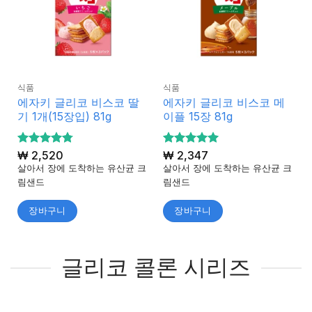
식품
식품
에자키 글리코 비스코 딸
에자키 글리코 비스코 메
기 1개(15장입) 81g
이플 15장 81g
5 중에서
₩
2,520
5 중에서
₩
2,347
4.75
5
로 평
로 평가
살아서 장에 도착하는 유산균 크
살아서 장에 도착하는 유산균 크
가됨
됨
림샌드
림샌드
장바구니
장바구니
글리코 콜론 시리즈