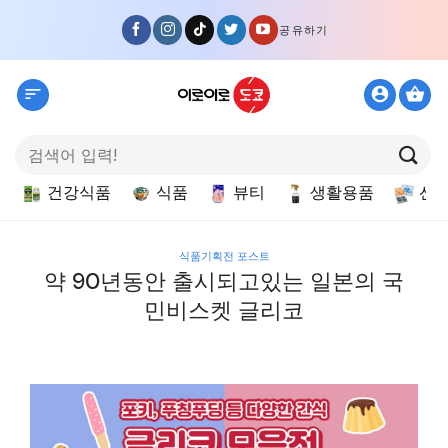
Skip
공유하기
to
content
검
색:
건강식품
식품
뷰티
생활용품
선
식품기획전 포스트
약 90년동안 출시되고있는 일본의 국
민비스켓 글리코