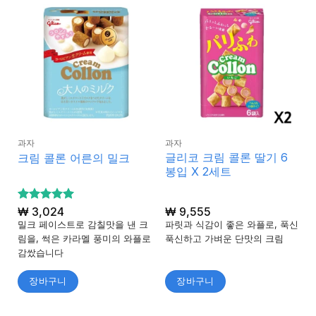
과자
과자
글리코 크림 콜론 딸기 6
크림 콜론 어른의 밀크
봉입 X 2세트
5 중에서
₩
3,024
₩
9,555
5
로 평가
밀크 페이스트로 감칠맛을 낸 크
파릿과 식감이 좋은 와플로, 푹신
됨
림을, 썩은 카라멜 풍미의 와플로
푹신하고 가벼운 단맛의 크림
감쌌습니다
장바구니
장바구니