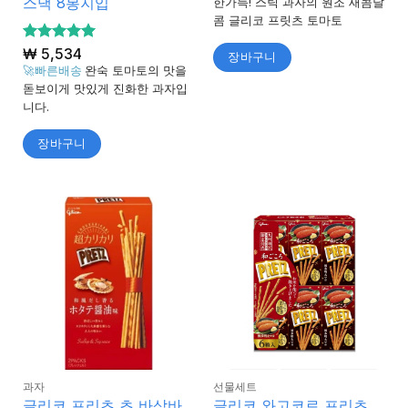
스낵 8봉지입
한가득! 스틱 과자의 원조 새콤달
콤 글리코 프릿츠 토마토
5 중에서
₩
5,534
장바구니
5
로 평가
🚀빠른배송
완숙 토마토의 맛을
됨
돋보이게 맛있게 진화한 과자입
니다.
장바구니
과자
선물세트
글리코 프리츠 초 바삭바
글리코 와고코로 프리츠