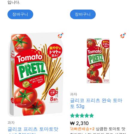
입니다.
장바구니
장바구니
과자
글리코 프리츠 완숙 토마
토 53g
5 중에서
₩
2,310
과자
5
로 평가
글리코 프리츠 토마토맛
🚀빠른배송+2
상큼한 토마토 맛
됨