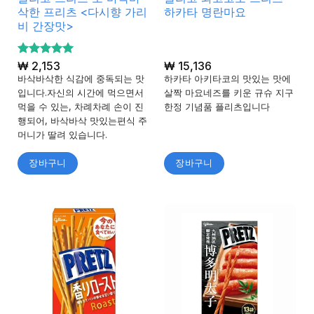
삭한 프리츠 <다시향 가리
하카타 명란마요
비 간장맛>
5 중에서
₩
2,153
₩
15,136
5
로 평가
바삭바삭한 식감에 중독되는 맛
하카타 아키타코의 맛있는 맛에
됨
입니다.자신의 시간에 먹으면서
살짝 마요네즈를 키운 규슈 지구
먹을 수 있는, 차례차례 손이 진
한정 기념품 플리츠입니다
행되어, 바삭바삭 맛있는편식 주
머니가 딸려 있습니다.
장바구니
장바구니