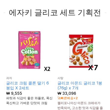
에자키 글리코 세트 기획전
과자
사탕
글리코 크림 콜론 딸기 6
글리코 아몬드 글리코 1봉
봉입 X 2세트
(76g) x 7개
₩
9,555
₩
33,096
파릿과 식감이 좋은 와플로, 푹신
🚀빠른배송+2
푹신하고 가벼운 단맛의 크림
캘리포니아산 아몬드 크래쉬가
반죽되어, 고소한 맛과 식감을 즐