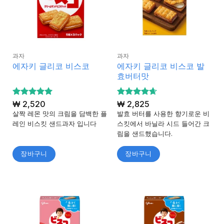
과자
과자
에자키 글리코 비스코 발
에자키 글리코 비스코
효버터맛
5 중에서
₩
2,520
5 중에서
₩
2,825
4.93
4.67
로 평
로 평
살짝 레몬 맛의 크림을 담백한 플
발효 버터를 사용한 향기로운 비
가됨
가됨
레인 비스킷 샌드과자 입니다
스킷에서 바닐라 시드 들어간 크
림을 샌드했습니다.
장바구니
장바구니