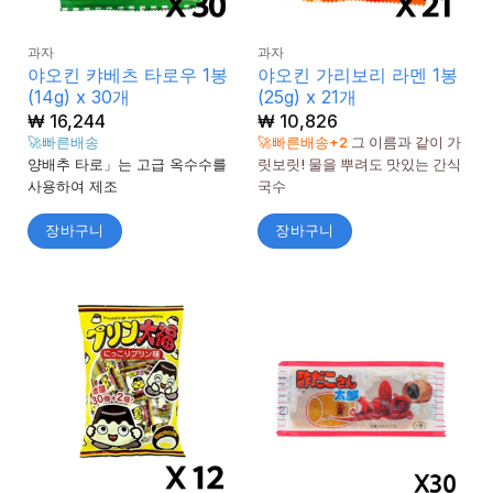
과자
과자
야오킨 캬베츠 타로우 1봉
야오킨 가리보리 라멘 1봉
(14g) x 30개
(25g) x 21개
₩
16,244
₩
10,826
🚀빠른배송
🚀빠른배송+2
그 이름과 같이 가
양배추 타로」는 고급 옥수수를
릿보릿! 물을 뿌려도 맛있는 간식
사용하여 제조
국수
장바구니
장바구니