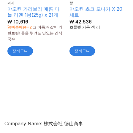
과자
빵
야오킨 가리보리 매콤 마
야오킨 초코 모나카 X 20
늘 라멘 1봉(25g) x 21개
세트
₩
10,616
₩
42,536
🚀빠른배송+2
그 이름과 같이 가
초콜렛 가득 잭 리
릿보릿! 물을 뿌려도 맛있는 간식
국수
장바구니
장바구니
Company Name: 株式会社 徳山商事