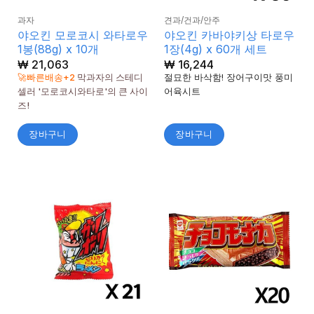
과자
견과/건과/안주
야오킨 모로코시 와타로우
야오킨 카바야키상 타로우
1봉(88g) x 10개
1장(4g) x 60개 세트
₩
21,063
₩
16,244
🚀빠른배송+2
막과자의 스테디
절묘한 바삭함! 장어구이맛 풍미
셀러 '모로코시와타로'의 큰 사이
어육시트
즈!
장바구니
장바구니