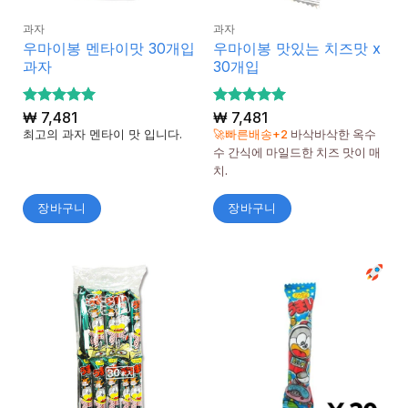
과자
과자
우마이봉 멘타이맛 30개입
우마이봉 맛있는 치즈맛 x
과자
30개입
5 중에서
₩
7,481
5 중에서
₩
7,481
5
5
로 평가
로 평가
최고의 과자 멘타이 맛 입니다.
🚀빠른배송+2
바삭바삭한 옥수
됨
됨
수 간식에 마일드한 치즈 맛이 매
치.
장바구니
장바구니