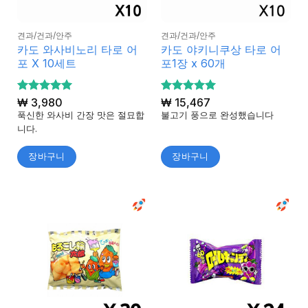
견과/건과/안주
견과/건과/안주
카도 와사비노리 타로 어
카도 야키니쿠상 타로 어
포 X 10세트
포1장 x 60개
5 중에서
₩
3,980
5 중에서
₩
15,467
5
5
로 평가
로 평가
푹신한 와사비 간장 맛은 절묘합
불고기 풍으로 완성했습니다
됨
됨
니다.
장바구니
장바구니