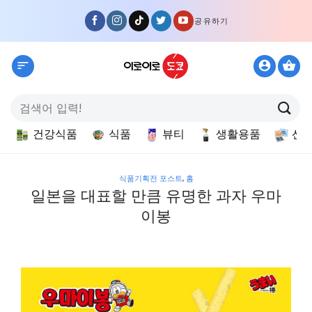
Skip
공유하기
to
content
검
색:
건강식품
식품
뷰티
생활용품
선
식품기획전 포스트
,
홈
일본을 대표할 만큼 유명한 과자 우마
이봉