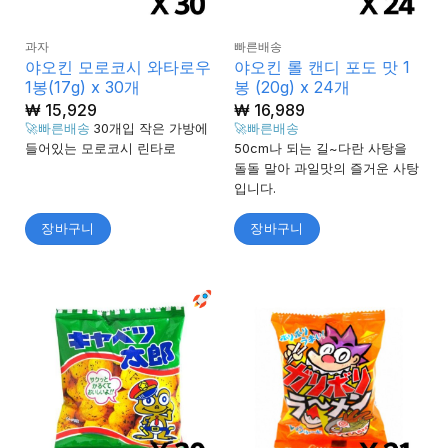
과자
빠른배송
야오킨 모로코시 와타로우
야오킨 롤 캔디 포도 맛 1
1봉(17g) x 30개
봉 (20g) x 24개
₩
15,929
₩
16,989
🚀빠른배송
30개입 작은 가방에
🚀빠른배송
들어있는 모로코시 린타로
50cm나 되는 길~다란 사탕을
돌돌 말아 과일맛의 즐거운 사탕
입니다.
장바구니
장바구니