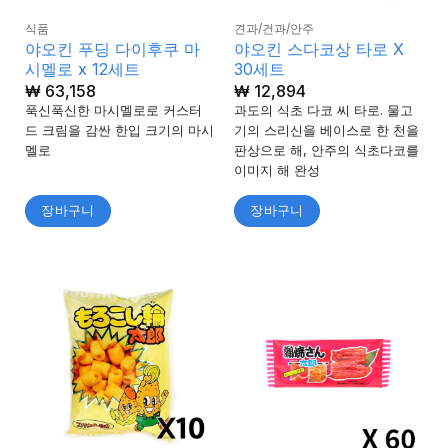
식품
견과/건과/안주
야오킨 푸딩 다이후쿠 마
야오킨 스다코상 타로 X
시멜로 x 12세트
30세트
₩
63,158
₩
12,894
푹신푹신한 마시멜로로 커스터
과도의 식초 다코 씨 타로. 물고
드 크림을 감싼 한입 크기의 마시
기의 스리신을 베이스로 한 천을
멜로
판상으로 해, 안주의 식초다코를
이미지 해 완성
장바구니
장바구니