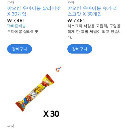
과자
과자
야오킨 우마이봉 살라미맛
야오킨 우마이봉 슈가 러
X 30개입
스크맛 X 30개입
₩
7,481
₩
7,481
🚀빠른배송
러스크의 식감을 고집해, 구멍을
우마이봉 살라미맛
작게 한 특별 제법이 되고 있습니
다.
장바구니
장바구니
과자