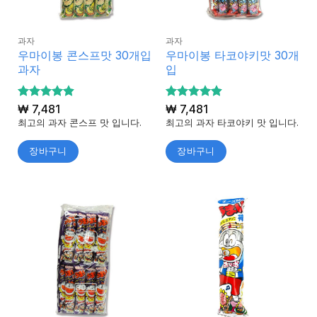
과자
과자
우마이봉 콘스프맛 30개입
우마이봉 타코야키맛 30개
과자
입
5 중에서
₩
7,481
5 중에서
₩
7,481
4.87
4.91
로 평
로 평
최고의 과자 콘스프 맛 입니다.
최고의 과자 타코야키 맛 입니다.
가됨
가됨
장바구니
장바구니