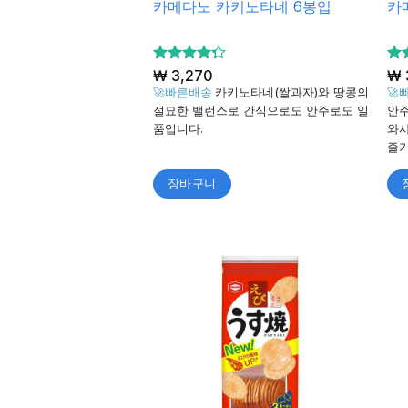
카메다노 카키노타네 6봉입
카
5 중에서
₩
3,270
5
₩
4.28
4.
로
🚀빠른배송
카키노타네(쌀과자)와 땅콩의
🚀
평가됨
가
절묘한 밸런스로 간식으로도 안주로도 일
안주
품입니다.
와사
즐기
장바구니