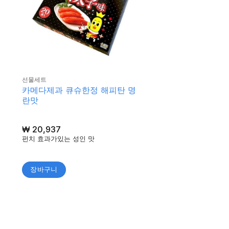
선물세트
카메다제과 큐슈한정 해피탄 명
란맛
₩
20,937
펀치 효과가있는 성인 맛
장바구니