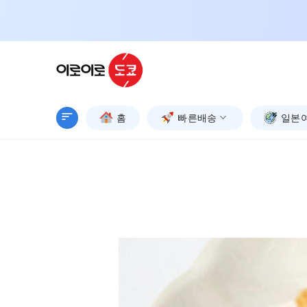
Skip
to
content
홈
빠른배송
일본