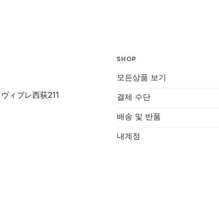
SHOP
모든상품 보기
-7 ヴィブレ西荻211
결제 수단
배송 및 반품
내계정