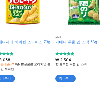
자
과자
메다제과 해피턴 스파이스 73g
카메다 무한 김 스낵 58g
 중에서
3,058
5 중에서
₩
2,504
5
로 평가
로 평가
빠른배송+2
8종 향신료를 오리지널 블
향 풍부한 무한 김 스낵
됨
드한 해피턴
장바구니
장바구니