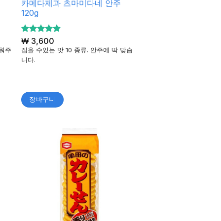
카메다제과 츠마미다네 안주
120g
5 중에서
₩
3,600
4.9
로 평가
워주
집을 수있는 맛 10 종류. 안주에 딱 맞습
됨
니다.
장바구니