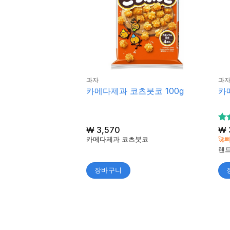
과자
과
카메다제과 코츠붓코 100g
카
₩
3,570
5
₩
5
카메다제과 코츠붓코
🚀
됨
렌
장바구니