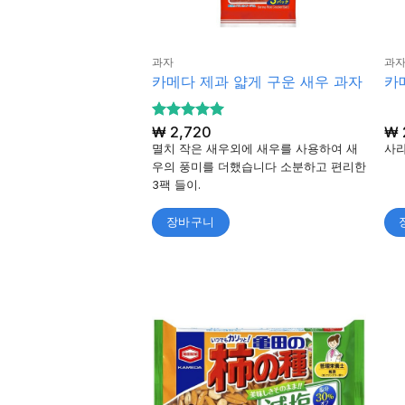
과자
과
카메다 제과 얇게 구운 새우 과자
카
5 중에서
₩
2,720
₩
5
로 평가
멸치 작은 새우외에 새우를 사용하여 새
사라
됨
우의 풍미를 더했습니다 소분하고 편리한
3팩 들이.
장바구니