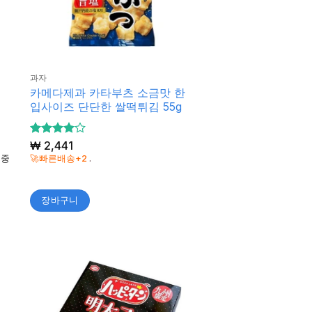
과자
카메다제과 카타부츠 소금맛 한
입사이즈 단단한 쌀떡튀김 55g
5 중에서
₩
2,441
4
로 평
 중
🚀빠른배송+2
.
가됨
장바구니