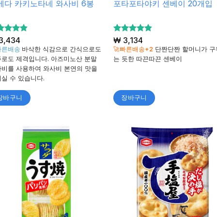
메다 카키노타네 와사비 6봉
포타포타야키 센베이 20개입
 중에서
3,434
5 중에서
₩
3,134
86
4.81
로 평
로 평
빠른배송
바삭한 식감으로 간식으로도
🚀빠른배송+2
단짠단짠 할머니가 구
됨
가됨
로도 제격입니다. 아즈미노산 분말
는 듯한 따끈따끈 센베이
비를 사용하여 와사비 본연의 맛을
실 수 있습니다.
장바구니
장바구니