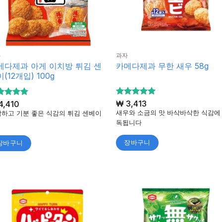
과자
자
카메다제과 무한 새우 58g
메다제과 아게 이치방 튀김 센
(12개입) 100g
5 중에서
₩
3,413
 중에서
4,410
5
로 평가
로 평가
새우와 소금의 맛 바삭바삭한 식감에
하고 기분 좋은 식감의 튀김 센베이
됨
독됩니다
장바구니
장바구니