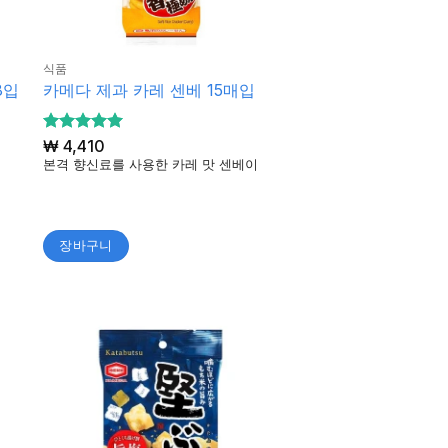
식품
8입
카메다 제과 카레 센베 15매입
5 중에서
₩
4,410
5
로 평가
본격 향신료를 사용한 카레 맛 센베이
됨
장바구니