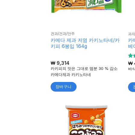
견과/건과/안주
과
카메다 제과 저염 카키노타네/카
카
키피 6봉입 164g
베이
₩
9,314
5
₩
5
카키피의 맛은 그대로 염분 30 % 감소
바삭
됨
카메다제과 카키노타네
장바구니