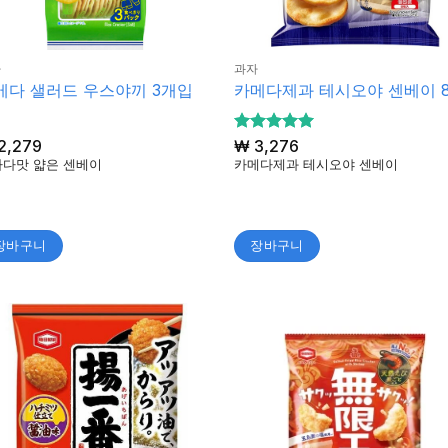
자
과자
메다 샐러드 우스야끼 3개입
카메다제과 테시오야 센베이 
2,279
5 중에서
₩
3,276
5
로 평가
다맛 얇은 센베이
카메다제과 테시오야 센베이
됨
장바구니
장바구니