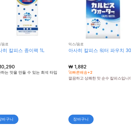
/음료
믹스/음료
사히 칼피스 종이팩 1L
아사히 칼피스 워터 파우치 30
10,290
₩
1,882
하는 맛을 만들 수 있는 희석 타입
🚀빠른배송+2
깔끔하고 상쾌한 맛 순수 칼피스입니
장바구니
장바구니