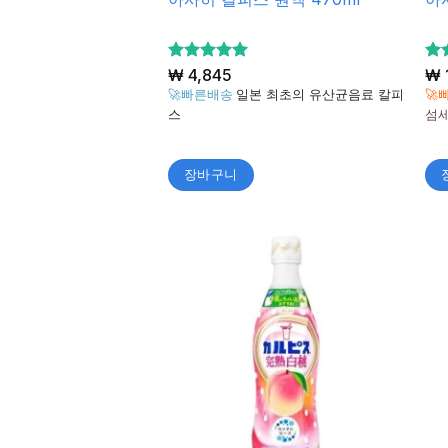
5 중에서
₩
4,845
5
₩
5
5
로 평가
🚀빠른배송
일본 최초의 유산균음료 칼피
🚀
됨
됨
스
섬세
장바구니