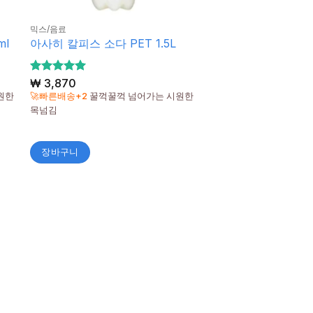
믹스/음료
ml
아사히 칼피스 소다 PET 1.5L
5 중에서
₩
3,870
5
로 평가
원한
🚀빠른배송+2
꿀꺽꿀꺽 넘어가는 시원한
됨
목넘김
장바구니