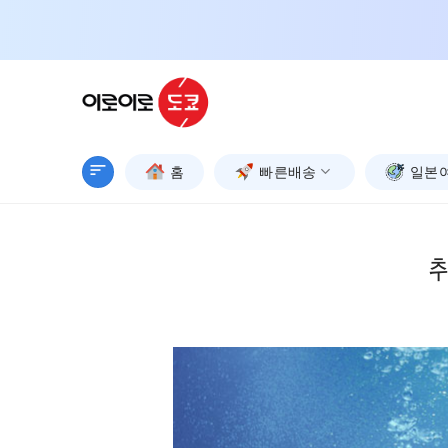
Skip
to
content
홈
빠른배송
일본