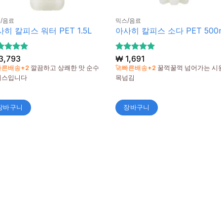
/음료
믹스/음료
히 칼피스 워터 PET 1.5L
아사히 칼피스 소다 PET 500
 중에서
3,793
5 중에서
₩
1,691
5
로 평가
로 평가
빠른배송+2
깔끔하고 상쾌한 맛 순수
🚀빠른배송+2
꿀꺽꿀꺽 넘어가는 시
됨
피스입니다
목넘김
장바구니
장바구니