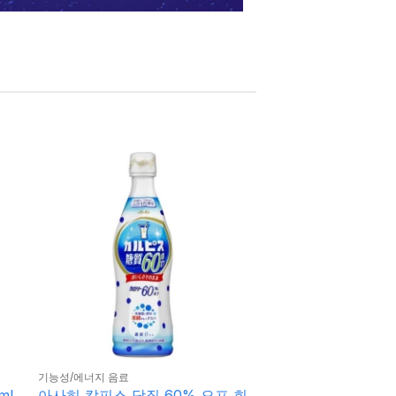
기능성/에너지 음료
ml
아사히 칼피스 당질 60% 오프 희