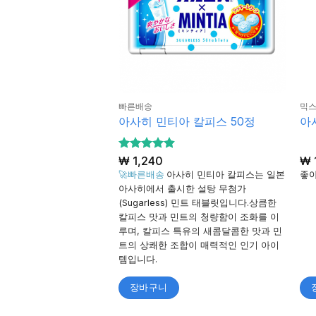
빠른배송
믹스
아사히 민티아 칼피스 50정
아
5 중에서
₩
1,240
₩
4.9
로 평가
🚀빠른배송
아사히 민티아 칼피스는 일본
좋아
됨
아사히에서 출시한 설탕 무첨가
(Sugarless) 민트 태블릿입니다.상큼한
칼피스 맛과 민트의 청량함이 조화를 이
루며, 칼피스 특유의 새콤달콤한 맛과 민
트의 상쾌한 조합이 매력적인 인기 아이
템입니다.
장바구니