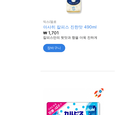
믹스/음료
아사히 칼피스 진한맛 490ml
₩
1,701
칼피스만의 뒷맛과 향을 더욱 진하게
장바구니