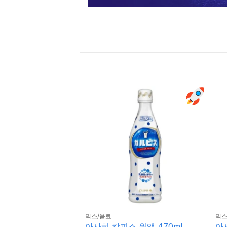
믹스/음료
믹스
아사히 칼피스 원액 470ml
아