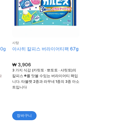
사탕
0g
아사히 칼피스 버라이어티팩 67g
₩
3,906
3 가지 식감 (카릿토 · 뽀토토 · 샤릿토)의
다
칼피스 ®를 맛볼 수있는 버라이어티 팩입
니다. 타블렛 2종과 라무네 1종의 3종 아소
트입니다
장바구니