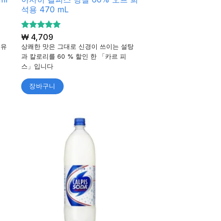
석용 470 mL
5 중에서
₩
4,709
5
로 평가
특유
상쾌한 맛은 그대로 신경이 쓰이는 설탕
됨
과 칼로리를 60 % 할인 한 「카르 피
스」입니다
장바구니