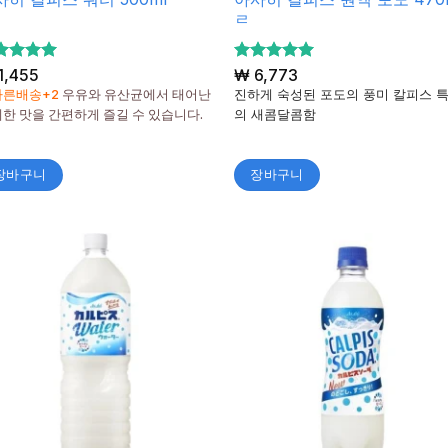
ㄹ
 중에서
1,455
5 중에서
₩
6,773
5
로 평가
로 평가
빠른배송+2
우유와 유산균에서 태어난
진하게 숙성된 포도의 풍미 칼피스 
됨
한 맛을 간편하게 즐길 수 있습니다.
의 새콤달콤함
장바구니
장바구니