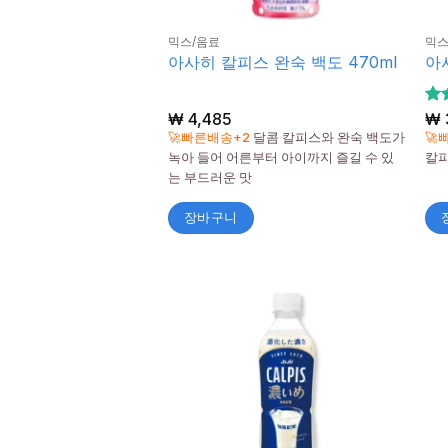
믹스/음료
믹스
아사히 칼피스 완숙 백도 470ml
아사
₩
4,485
5
₩
5
🚀빠른배송+2
달콤 칼피스와 완숙 백도가
🚀
됨
녹아 들어 어른부터 아이까지 즐길 수 있
칼
는 부드러운 맛
장바구니