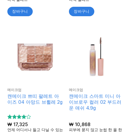
장바구니
장바구니
메이크업
메이크업
캔메이크 쁘띠 팔레트 아
캔메이크 스마트 미니 아
이즈 04 아망드 브륄레 2g
이브로우 컬러 02 부드러
운 애쉬 4.9g
5 중에서
₩
17,325
₩
10,868
4
로 평
언제 어디서나 들고 다닐 수 있는
피부에 묻지 않고 눈썹 한 올 한