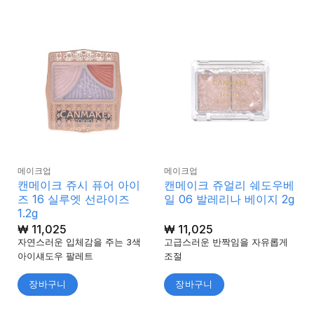
메이크업
메이크업
캔메이크 쥬시 퓨어 아이
캔메이크 쥬얼리 쉐도우베
즈 16 실루엣 선라이즈
일 06 발레리나 베이지 2g
1.2g
₩
11,025
₩
11,025
자연스러운 입체감을 주는 3색
고급스러운 반짝임을 자유롭게
아이섀도우 팔레트
조절
장바구니
장바구니