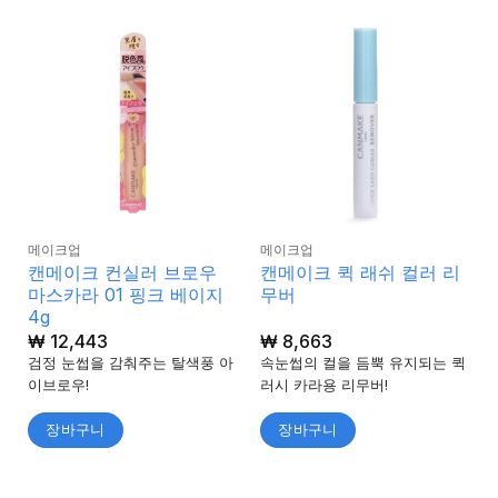
메이크업
메이크업
캔메이크 컨실러 브로우
캔메이크 퀵 래쉬 컬러 리
마스카라 01 핑크 베이지
무버
4g
₩
12,443
₩
8,663
검정 눈썹을 감춰주는 탈색풍 아
속눈썹의 컬을 듬뿍 유지되는 퀵
이브로우!
러시 카라용 리무버!
장바구니
장바구니