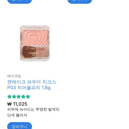
메이크업
캔메이크 파우더 치크스
P03 치어풀피치 1.8g
5 중에서
₩
11,025
5
로 평가
피부에 녹아드는 투명한 발색의
됨
단색 블러셔
장바구니