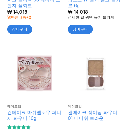
렌지 플뢰르
르 6g
₩
14,018
₩
14,018
🚀빠른배송+2
섬세한 펄 광택 윤기 블러셔
장바구니
장바구니
메이크업
메이크업
캔메이크 마쉬멜로우 피니
캔메이크 쉐이딩 파우더
시 파우더 10g
01 데니쉬 브라운