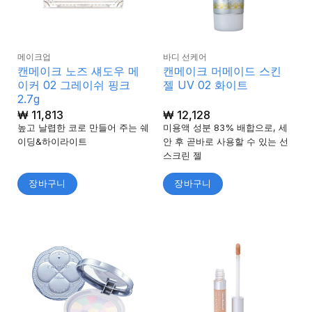
메이크업
바디 선케어
캔메이크 노즈 섀도우 메
캔메이크 머메이드 스킨
이커 02 그레이쉬 핑크
젤 UV 02 화이트
2.7g
₩
11,813
₩
12,128
높고 날렵한 코로 만들어 주는 쉐
미용액 성분 83% 배합으로, 세
이딩&하이라이트
안 후 곧바로 사용할 수 있는 선
스크린 젤
장바구니
장바구니