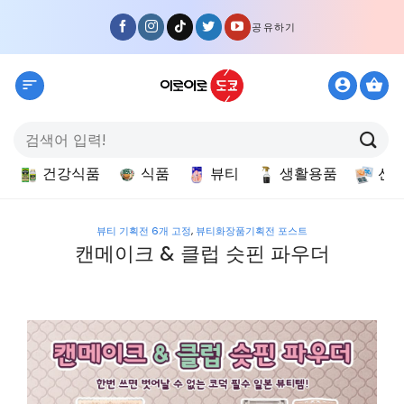
Skip
공유하기
to
content
검
색:
건강식품
식품
뷰티
생활용품
선
뷰티 기획전 6개 고정
,
뷰티화장품기획전 포스트
캔메이크 & 클럽 슷핀 파우더