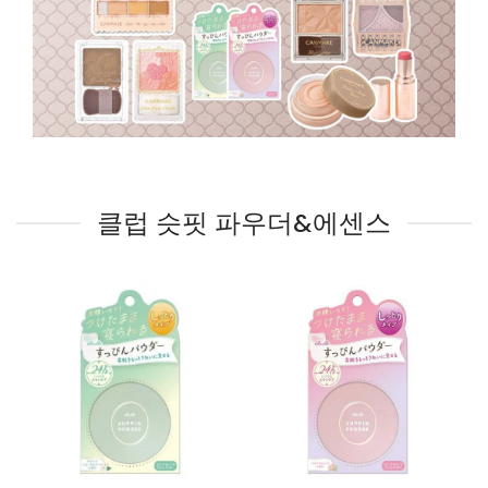
클럽 슷핏 파우더&에센스