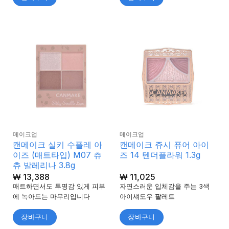
메이크업
메이크업
캔메이크 실키 수플레 아
캔메이크 쥬시 퓨어 아이
이즈 (매트타입) M07 츄
즈 14 텐더플라워 1.3g
츄 발레리나 3.8g
₩
13,388
₩
11,025
매트하면서도 투명감 있게 피부
자연스러운 입체감을 주는 3색
에 녹아드는 마무리입니다
아이섀도우 팔레트
장바구니
장바구니