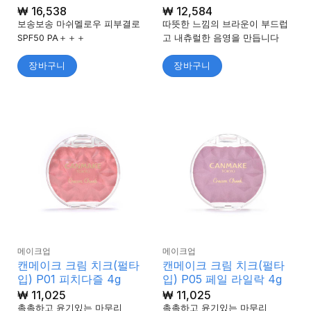
5 중에서
₩
16,538
₩
12,584
5
로 평가
보송보송 마쉬멜로우 피부결로
따뜻한 느낌의 브라운이 부드럽
됨
SPF50 PA＋＋＋
고 내츄럴한 음영을 만듭니다
장바구니
장바구니
메이크업
메이크업
캔메이크 크림 치크(펄타
캔메이크 크림 치크(펄타
입) P01 피치다즐 4g
입) P05 페일 라일락 4g
₩
11,025
₩
11,025
촉촉하고 윤기있는 마무리
촉촉하고 윤기있는 마무리