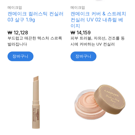
메이크업
메이크업
캔메이크 컬러스틱 컨실러
캔메이크 커버 & 스트레치
03 살구 1.9g
컨실러 UV 02 내츄럴 베
이지
₩
12,128
₩
14,159
부드럽고 매끈한 텍스처 스르륵
피부 트러블, 자외선, 건조를 동
발라집니다
시에 커버하는 UV 컨실러
장바구니
장바구니