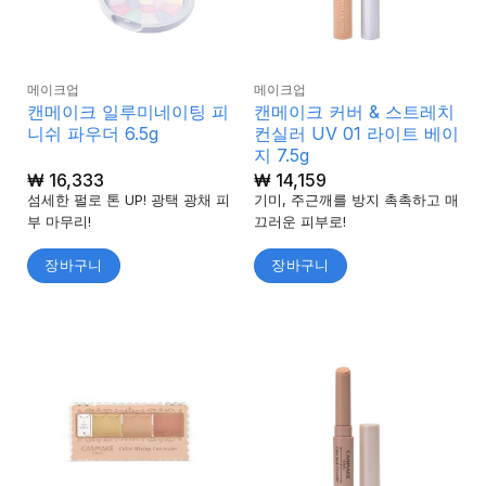
메이크업
메이크업
캔메이크 일루미네이팅 피
캔메이크 커버 & 스트레치
니쉬 파우더 6.5g
컨실러 UV 01 라이트 베이
지 7.5g
₩
16,333
₩
14,159
섬세한 펄로 톤 UP! 광택 광채 피
기미, 주근깨를 방지 촉촉하고 매
부 마무리!
끄러운 피부로!
장바구니
장바구니