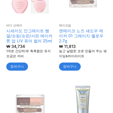
바디 선케어
메이크업
시세이도 인그레이트 쌩
캔메이크 노즈 섀도우 메
얼/슷핑/슷핀/서핀 메이커
이커 01 그레이지 옐로우
톤 업 UV 퓨어 컬러 25ml
2.7g
₩
34,734
₩
11,813
1개로 간단하게! 촉촉함은 유지
높고 날렵한 코로 만들어 주는 쉐
모공은 커버
이딩&하이라이트
장바구니
장바구니