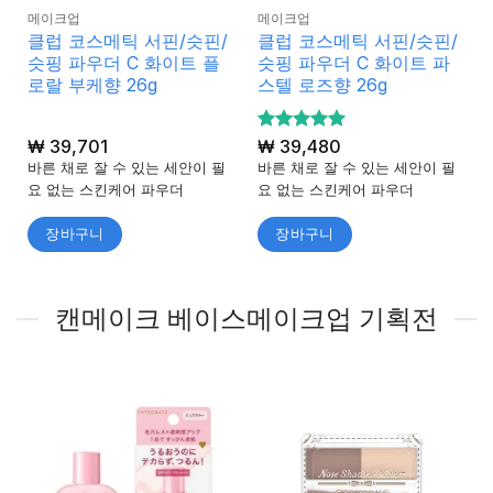
메이크업
메이크업
클럽 코스메틱 서핀/슷핀/
클럽 코스메틱 서핀/슷핀/
슷핑 파우더 C 화이트 플
슷핑 파우더 C 화이트 파
로랄 부케향 26g
스텔 로즈향 26g
₩
39,701
5 중에서
₩
39,480
5
로 평가
바른 채로 잘 수 있는 세안이 필
바른 채로 잘 수 있는 세안이 필
됨
요 없는 스킨케어 파우더
요 없는 스킨케어 파우더
장바구니
장바구니
캔메이크 베이스메이크업 기획전