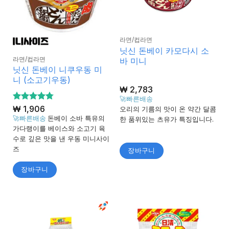
라면/컵라면
닛신 돈베이 카모다시 소
라면/컵라면
바 미니
닛신 돈베이 니쿠우동 미
니 (소고기우동)
₩
2,783
🚀빠른배송
5 중에서
₩
1,906
오리의 기름의 맛이 온 약간 달콤
4.79
로 평
🚀빠른배송
돈베이 소바 특유의
한 품위있는 츠유가 특징입니다.
가됨
가다랭이를 베이스와 소고기 육
수로 깊은 맛을 낸 우동 미니사이
즈
장바구니
장바구니