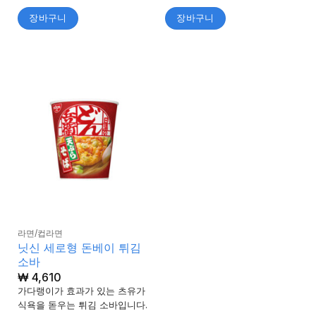
장바구니
장바구니
라면/컵라면
닛신 세로형 돈베이 튀김
소바
₩
4,610
가다랭이가 효과가 있는 츠유가
식욕을 돋우는 튀김 소바입니다.