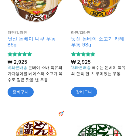
라면/컵라면
라면/컵라면
닛신 돈베이 니쿠 우동
닛신 돈베이 소고기 카레
86g
우동 98g
5 중에서
₩
2,925
5 중에서
₩
2,925
4.97
4.82
로 평
로 평
🚀빠른배송
돈베이 소바 특유의
🚀빠른배송
국수는 돈베이 특유
가됨
가됨
가다랭이를 베이스와 소고기 육
의 쫀득 한 츠 루미있는 우동.
수로 깊은 맛을 낸 우동
장바구니
장바구니