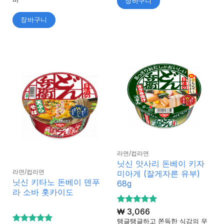
장바구니
장바구니
라면/컵라면
닛신 앗사리 돈베이 키자
라면/컵라면
미아게 (잘게자른 유부)
닛신 키타노 돈베이 덴푸
68g
라 소바 홋카이도
5 중에서
₩
3,066
5
로 평가
탱글탱글하고 쫀득한 식감의 우