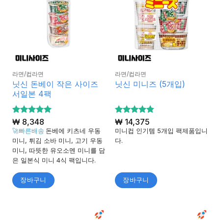
라면/컵라면
라면/컵라면
닛신 돈베이 작은 사이즈
닛신 미니즈 (5개입)
서일본 4팩
5 중에서
₩
8,348
5 중에서
₩
14,375
5
4.75
로 평가
로 평
🚀빠른배송
돈베에 키츠네 우동
미니컵 인기템 5개입 팩제품입니
됨
가됨
미니, 튀김 소바 미니, 고기 우동
다.
미니, 따뜻한 유오소멘 미니를 담
은 일본식 미니 4식 팩입니다.
장바구니
장바구니