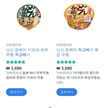
라면/컵라면
라면/컵라면
닛신 돈베이 키츠네 유부
닛신 돈베이 특곱빼기 튀
우동 특곱빼기
김 우동
5 중에서
₩
3,686
5 중에서
₩
3,686
5
4.8
로 평가
로 평
🚀빠른배송
일본 No.1 유부우동
🚀빠른배송
가다랭이의 향기와
됨
가됨
컵라면 돈베이 키츠네 우동
맛있는 큰 사이즈의 튀김우동입
니다.
장바구니
장바구니