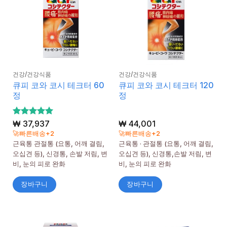
건강/건강식품
건강/건강식품
큐피 코와 코시 테크터 60
큐피 코와 코시 테크터 120
정
정
5 중에서
₩
37,937
₩
44,001
5
로 평가
🚀빠른배송+2
🚀빠른배송+2
됨
근육통 관절통 (요통, 어깨 결림,
근육통 · 관절통 (요통, 어깨 결림,
오십견 등), 신경통, 손발 저림, 변
오십견 등), 신경통,손발 저림, 변
비, 눈의 피로 완화
비, 눈의 피로 완화
장바구니
장바구니