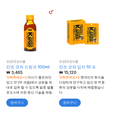
건강/건강식품
건강/건강식품
칸조 코와 드링크 100ml
칸조 코와 입자 10 포
₩
3,465
₩
15,120
🚀빠른배송+2
마시기 좋은파인
🚀빠른배송+2
현대인의 회식을
망고 맛'(무 과즙)에서 성분을 제
다양하게 연구하고 엄선 된 11 종
대로 섭취 할 수 있도록 발효 셀룰
류의 성분을 사치에 배합했습니
로오스에 의한 분산 기술을 채용.
다.
장바구니
장바구니