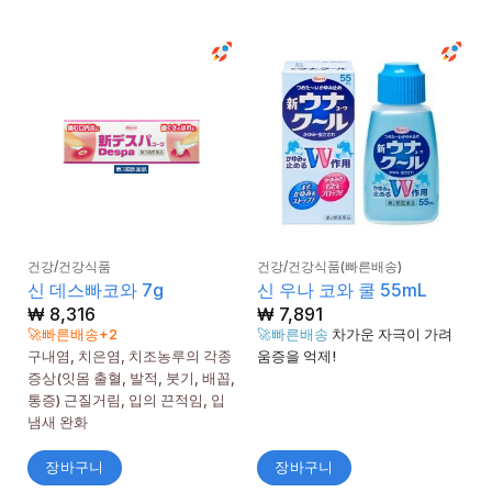
건강/건강식품
건강/건강식품(빠른배송)
신 데스빠코와 7g
신 우나 코와 쿨 55mL
₩
8,316
₩
7,891
🚀빠른배송+2
🚀빠른배송
차가운 자극이 가려
구내염, 치은염, 치조농루의 각종
움증을 억제!
증상(잇몸 출혈, 발적, 붓기, 배꼽,
통증) 근질거림, 입의 끈적임, 입
냄새 완화
장바구니
장바구니