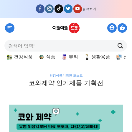
Skip
공유하기
to
content
검
색:
건강식품
식품
뷰티
생활용품
선
건강식품기획전 포스트
코와제약 인기제품 기획전