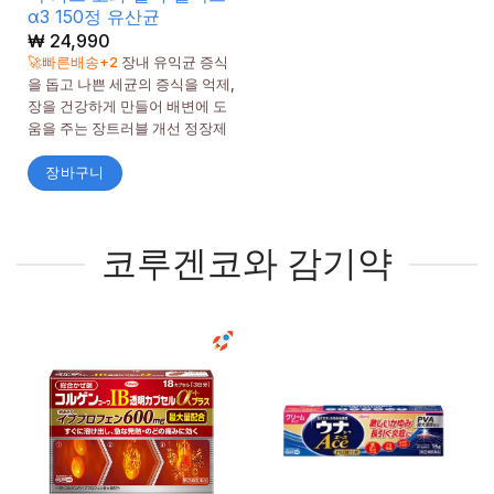
α3 150정 유산균
₩
24,990
🚀빠른배송+2
장내 유익균 증식
을 돕고 나쁜 세균의 증식을 억제,
장을 건강하게 만들어 배변에 도
움을 주는 장트러블 개선 정장제
장바구니
코루겐코와 감기약