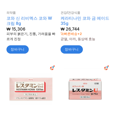
의약품
건강/건강식품
코와 신 리비멕스 코와 W
케라티나민 코와 금 에이드
크림 8g
35g
₩
15,306
₩
26,744
피부의 붉은기, 진통, 가려움을 빠
🚀빠른배송+2
르게 진정
균열, 아까, 동상에 효능
장바구니
장바구니