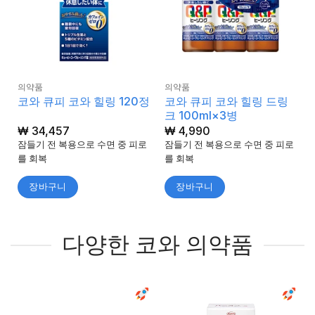
의약품
의약품
코와 큐피 코와 힐링 드링
코와 큐피 코와 힐링 120정
크 100ml×3병
₩
34,457
₩
4,990
잠들기 전 복용으로 수면 중 피로
잠들기 전 복용으로 수면 중 피로
를 회복
를 회복
장바구니
장바구니
다양한 코와 의약품