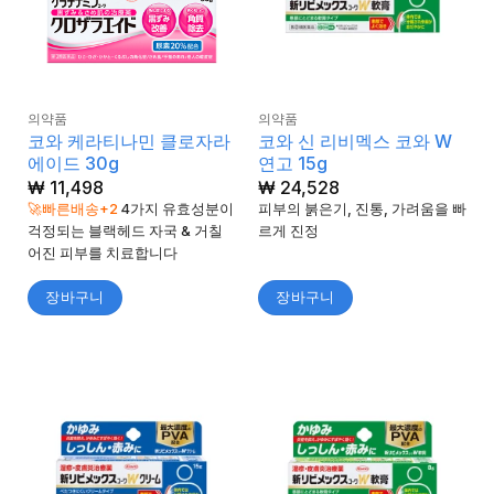
의약품
의약품
코와 케라티나민 클로자라
코와 신 리비멕스 코와 W
에이드 30g
연고 15g
₩
11,498
₩
24,528
🚀빠른배송+2
4가지 유효성분이
피부의 붉은기, 진통, 가려움을 빠
걱정되는 블랙헤드 자국 & 거칠
르게 진정
어진 피부를 치료합니다
장바구니
장바구니