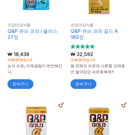
건강/건강식품
건강/건강식품
Q&P 큐피 코와 i 플러스
Q&P 큐피 코와 골드 A
27정
180정
₩
18,438
5 중에서
₩
32,592
5
로 평가
🚀빠른배송+2
🚀빠른배송+2
됨
눈의 피로, 어깨결림이 편안해진
몸 전체의 피로와 나른함 오래동
다.
안 쌓여있던 피로회복에!!
장바구니
장바구니