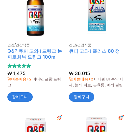
건강/건강식품
건강/건강식품
Q&P 큐피 코와 i 드링크 눈
큐피 코와 i 플러스 80 정
피로회복 드링크 100ml
5 중에서
₩
1,475
₩
36,015
5
로 평가
🚀빠른배송+2
비타민 포함 드링
🚀빠른배송+2
비타민 B1 주약 제
됨
크
재, 눈의 피로, 근육통, 어깨 결림
장바구니
장바구니