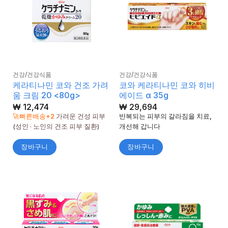
건강/건강식품
건강/건강식품
케라티나민 코와 건조 가려
코와 케라티나민 코와 히비
움 크림 20 <80g>
에이드 α 35g
₩
12,474
₩
29,694
🚀빠른배송+2
가려운 건성 피부
반복되는 피부의 갈라짐을 치료,
(성인 · 노인의 건조 피부 질환)
개선해 갑니다
장바구니
장바구니