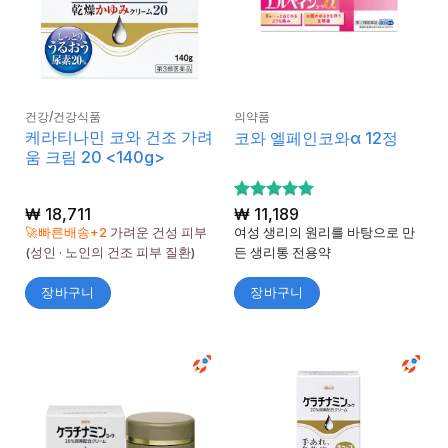
건강/건강식품
의약품
케라티나민 코와 건조 가려
코와 엘페인코와α 12정
움 크림 20 <140g>
₩
18,711
5 중에서
₩
11,189
5
로 평가
🚀빠른배송+2
가려운 건성 피부
여성 생리의 원리를 바탕으로 만
됨
(성인 · 노인의 건조 피부 질환)
든 생리통 전용약
장바구니
장바구니