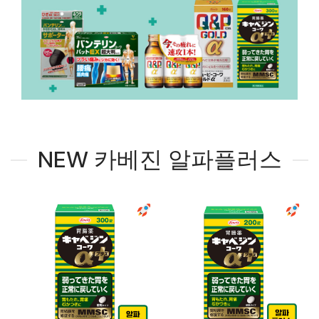
NEW 카베진 알파플러스