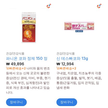
건강/건강식품
건강/건강식품
파니온 코와 정제 150 정
신 데스빠코와 13g
₩
49,896
₩
12,994
🚀빠른배송+2
나이와 몸의 변조
🚀빠른배송+2
등에서 오는 신체 곳곳의 불편한
구내염, 치은염, 치조농루의 각종
증상(전신 권태, 마비, 부종, 현기
증상(잇몸 출혈, 발적, 붓기, 배꼽,
증, 식욕 부진, 심계항진)과 쌓인
통증)근질거림, 입의 끈적임, 입
피로 개선 효과를 나타내고 있습
냄새 완화
니다.
장바구니
장바구니