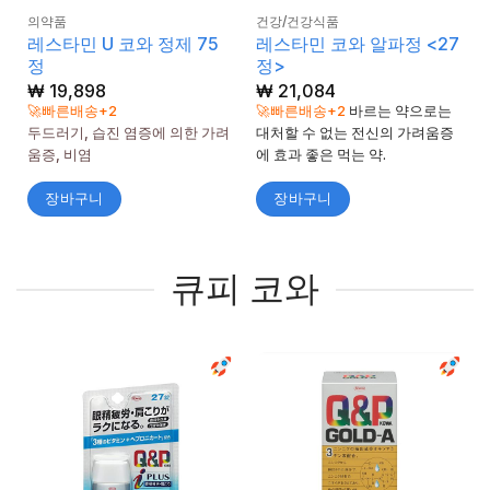
의약품
건강/건강식품
레스타민 U 코와 정제 75
레스타민 코와 알파정 <27
정
정>
₩
19,898
₩
21,084
🚀빠른배송+2
🚀빠른배송+2
바르는 약으로는
두드러기, 습진 염증에 의한 가려
대처할 수 없는 전신의 가려움증
움증, 비염
에 효과 좋은 먹는 약.
장바구니
장바구니
큐피 코와