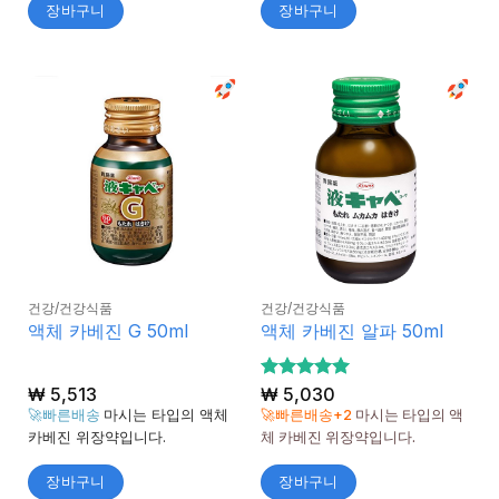
장바구니
장바구니
건강/건강식품
건강/건강식품
액체 카베진 G 50ml
액체 카베진 알파 50ml
₩
5,513
5 중에서
₩
5,030
5
로 평가
🚀빠른배송
마시는 타입의 액체
🚀빠른배송+2
마시는 타입의 액
됨
카베진 위장약입니다.
체 카베진 위장약입니다.
장바구니
장바구니