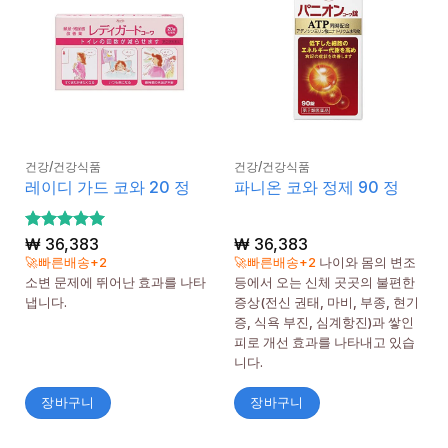
건강/건강식품
건강/건강식품
레이디 가드 코와 20 정
파니온 코와 정제 90 정
5 중에서
₩
36,383
₩
36,383
5
로 평가
🚀빠른배송+2
🚀빠른배송+2
나이와 몸의 변조
됨
소변 문제에 뛰어난 효과를 나타
등에서 오는 신체 곳곳의 불편한
냅니다.
증상(전신 권태, 마비, 부종, 현기
증, 식욕 부진, 심계항진)과 쌓인
피로 개선 효과를 나타내고 있습
니다.
장바구니
장바구니