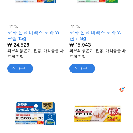
의약품
의약품
코와 신 리비멕스 코와 W
코와 신 리비멕스 코와 W
크림 15g
연고 8g
₩
24,528
₩
15,943
피부의 붉은기, 진통, 가려움을 빠
피부의 붉은기, 진통, 가려움을 빠
르게 진정
르게 진정
장바구니
장바구니