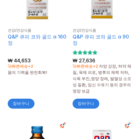
건강/건강식품
건강/건강식품
Q&P 큐피 코와 골드 α 160
Q&P 큐피 코와 골드 α 90
정
정
₩
44,653
5 중에서
₩
27,636
5
로 평가
🚀빠른배송+2
🚀빠른배송+2
자양 강장, 허약 체
됨
몸의 기력을 완전회복!
질, 육체 피로, 병후의 체력 저하,
식욕 부진,영양 장애, 발열성 소모
성 질환, 임신 수유기 등의 경우의
영양 보급
장바구니
장바구니