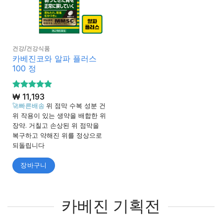
건강/건강식품
카베진코와 알파 플러스
100 정
5 중에서
₩
11,193
4.88
로 평
🚀빠른배송
위 점막 수복 성분 건
가됨
위 작용이 있는 생약을 배합한 위
장약. 거칠고 손상된 위 점막을
복구하고 약해진 위를 정상으로
되돌립니다
장바구니
카베진 기획전