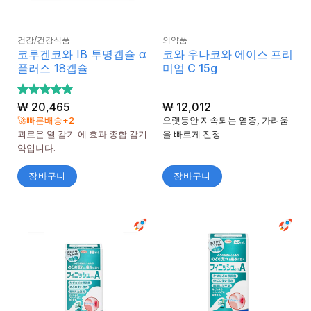
건강/건강식품
의약품
코루겐코와 IB 투명캡슐 α
코와 우나코와 에이스 프리
플러스 18캡슐
미엄 C 15g
5 중에서
₩
20,465
₩
12,012
5
로 평가
🚀빠른배송+2
오랫동안 지속되는 염증, 가려움
됨
괴로운 열 감기 에 효과 종합 감기
을 빠르게 진정
약입니다.
장바구니
장바구니