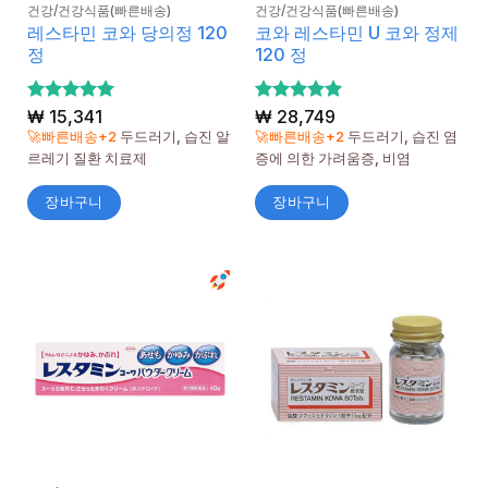
건강/건강식품(빠른배송)
건강/건강식품(빠른배송)
레스타민 코와 당의정 120
코와 레스타민 U 코와 정제
정
120 정
5 중에서
₩
15,341
5 중에서
₩
28,749
5
5
로 평가
로 평가
🚀빠른배송+2
두드러기, 습진 알
🚀빠른배송+2
두드러기, 습진 염
됨
됨
르레기 질환 치료제
증에 의한 가려움증, 비염
장바구니
장바구니