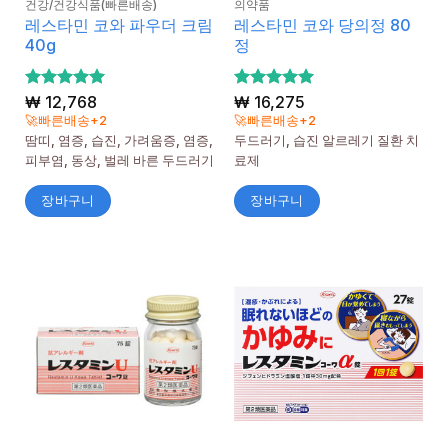
건강/건강식품(빠른배송)
의약품
레스타민 코와 파우더 크림
레스타민 코와 당의정 80
40g
정
5 중에서
₩
12,768
5 중에서
₩
16,275
5
5
로 평가
로 평가
🚀빠른배송+2
🚀빠른배송+2
됨
됨
땀띠, 염증, 습진, 가려움증, 염증,
두드러기, 습진 알르레기 질환 치
피부염, 동상, 벌레 바른 두드러기
료제
장바구니
장바구니