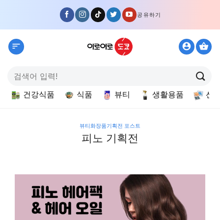
Skip
공유하기
to
content
검
색:
건강식품
식품
뷰티
생활용품
선
뷰티화장품기획전 포스트
피노 기획전