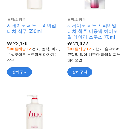
뷰티/화장품
뷰티/화장품
시세이도 피노 프리미엄
시세이도 피노 프리미엄
터치 샴푸 550ml
터치 침투 미용액 헤어오
일 에어리 스무스 70ml
₩
22,176
₩
21,622
🚀빠른배송+2
건조, 염색, 파마,
🚀빠른배송+2
가볍게 흡수되어
손상모에도 부드럽게 다가가는
끈적임 없이 산뜻한 타입의 피노
샴푸
헤어오일
장바구니
장바구니