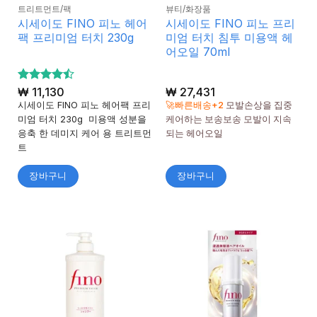
트리트먼트/팩
뷰티/화장품
시세이도 FINO 피노 헤어
시세이도 FINO 피노 프리
팩 프리미엄 터치 230g
미엄 터치 침투 미용액 헤
어오일 70ml
5 중에서
₩
11,130
₩
27,431
4.44
로
시세이도 FINO 피노 헤어팩 프리
🚀빠른배송+2
모발손상을 집중
평가됨
미엄 터치 230g 미용액 성분을
케어하는 보송보송 모발이 지속
응축 한 데미지 케어 용 트리트먼
되는 헤어오일
트
장바구니
장바구니