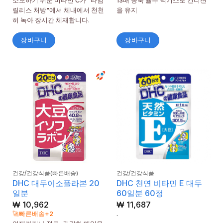
소모하기 쉬운 비타민 C가 "타임
13배 농축 율무 엑기스로 컨디션
릴리스 처방"에서 체내에서 천천
을 유지
히 녹아 장시간 체재합니다.
장바구니
장바구니
건강/건강식품(빠른배송)
건강/건강식품
DHC 대두이소플라본 20
DHC 천연 비타민 E 대두
일분
60일분 60정
₩
10,962
₩
11,687
🚀빠른배송+2
.