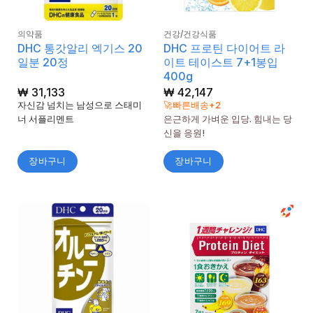
의약품
건강/건강식품
DHC 통갓알리 엑기스 20
DHC 프로틴 다이어트 라
일분 20정
이트 테이스트 7+1봉입
400g
₩
31,133
₩
42,147
자신감 넘치는 남성으로 스태미
🚀빠른배송+2
너 서플리멘트
은근하게 가벼운 입당. 힘내는 당
신을 응원!
장바구니
장바구니