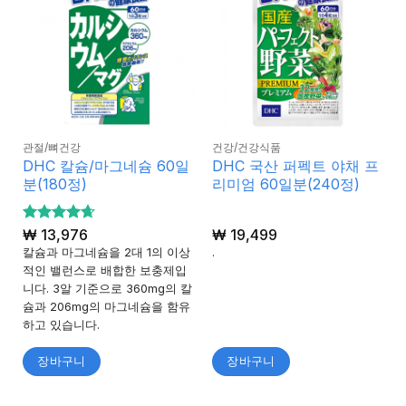
관절/뼈건강
건강/건강식품
DHC 칼슘/마그네슘 60일
DHC 국산 퍼펙트 야채 프
분(180정)
리미엄 60일분(240정)
5 중에서
₩
13,976
₩
19,499
4.67
로 평
칼슘과 마그네슘을 2대 1의 이상
.
가됨
적인 밸런스로 배합한 보충제입
니다. 3알 기준으로 360mg의 칼
슘과 206mg의 마그네슘을 함유
하고 있습니다.
장바구니
장바구니