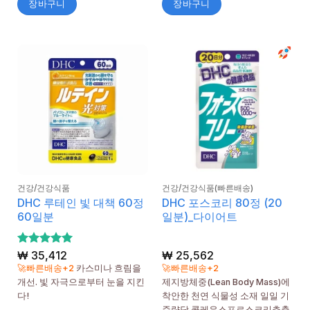
장바구니
장바구니
건강/건강식품
건강/건강식품(빠른배송)
DHC 루테인 빛 대책 60정
DHC 포스코리 80정 (20
60일분
일분)_다이어트
5 중에서
₩
35,412
₩
25,562
5
로 평가
🚀빠른배송+2
카스미나 흐림을
🚀빠른배송+2
됨
개선. 빛 자극으로부터 눈을 지킨
제지방체중(Lean Body Mass)에
다!
착안한 천연 식물성 소재 일일 기
준량당 콜레우스포르스코리추출