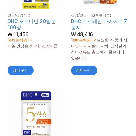
건강/건강식품
건강/건강식품(빠른배송)
DHC 오르니틴 20일분
DHC 프로테인 다이어트 7
100정
봉지
₩
11,456
₩
48,416
🚀빠른배송+2
🚀빠른배송+2
필요한 22종의 비
매일 건강을 생각한 건강식품
타민과 미네랄에 더해, 단백질과
식이섬유도 충실하게 함유되어
있습니다.
장바구니
장바구니