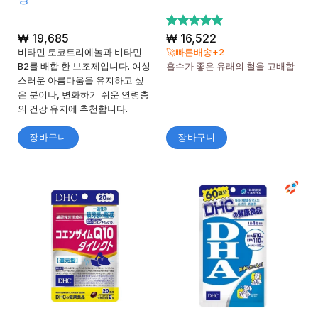
₩
19,685
5 중에서
₩
16,522
5
로 평가
비타민 토코트리에놀과 비타민
🚀빠른배송+2
됨
B2를 배합 한 보조제입니다. 여성
흡수가 좋은 유래의 철을 고배합
스러운 아름다움을 유지하고 싶
은 분이나, 변화하기 쉬운 연령층
의 건강 유지에 추천합니다.
장바구니
장바구니