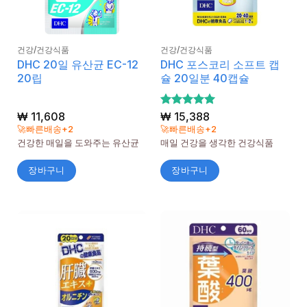
건강/건강식품
건강/건강식품
DHC 20일 유산균 EC-12
DHC 포스코리 소프트 캡
20립
슐 20일분 40캡슐
₩
11,608
5 중에서
₩
15,388
5
로 평가
🚀빠른배송+2
🚀빠른배송+2
됨
건강한 매일을 도와주는 유산균
매일 건강을 생각한 건강식품
장바구니
장바구니