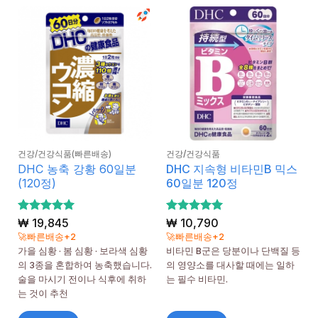
건강/건강식품(빠른배송)
건강/건강식품
DHC 농축 강황 60일분
DHC 지속형 비타민B 믹스
(120정)
60일분 120정
5 중에서
₩
19,845
5 중에서
₩
10,790
5
5
로 평가
로 평가
🚀빠른배송+2
🚀빠른배송+2
됨
됨
가을 심황 · 봄 심황 · 보라색 심황
비타민 B군은 당분이나 단백질 등
의 3종을 혼합하여 농축했습니다.
의 영양소를 대사할 때에는 일하
술을 마시기 전이나 식후에 취하
는 필수 비타민.
는 것이 추천