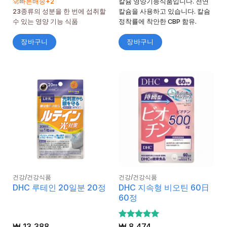
🚀빠른배송+2
칼슘 영양기능식품입니다. 천연
23종류의 성분을 한 번에 섭취할
칼슘을 사용하고 있습니다. 칼슘
수 있는 영양 기능 식품
정착률에 착안한 CBP 함유.
장바구니
장바구니
건강/건강식품
건강/건강식품
DHC 지속형 비오틴 60日
DHC 루테인 20일분 20정
60정
₩
13,388
5 중에서
₩
8,474