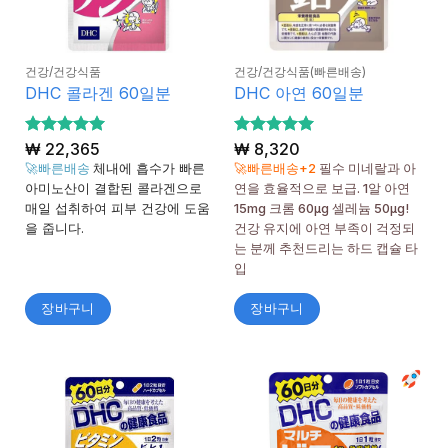
건강/건강식품
건강/건강식품(빠른배송)
DHC 콜라겐 60일분
DHC 아연 60일분
5 중에서
₩
22,365
5 중에서
₩
8,320
5
5
로 평가
로 평가
🚀빠른배송
체내에 흡수가 빠른
🚀빠른배송+2
필수 미네랄과 아
됨
됨
아미노산이 결합된 콜라겐으로
연을 효율적으로 보급. 1알 아연
매일 섭취하여 피부 건강에 도움
15mg 크롬 60μg 셀레늄 50μg!
을 줍니다.
건강 유지에 아연 부족이 걱정되
는 분께 추천드리는 하드 캡슐 타
입
장바구니
장바구니