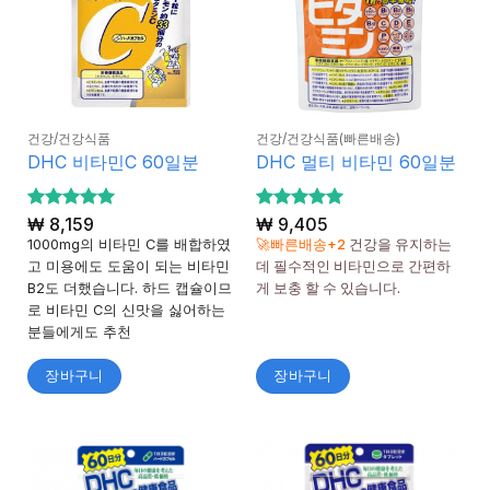
건강/건강식품
건강/건강식품(빠른배송)
DHC 비타민C 60일분
DHC 멀티 비타민 60일분
5 중에서
₩
8,159
5 중에서
₩
9,405
5
5
로 평가
로 평가
1000mg의 비타민 C를 배합하였
🚀빠른배송+2
건강을 유지하는
됨
됨
고 미용에도 도움이 되는 비타민
데 필수적인 비타민으로 간편하
B2도 더했습니다. 하드 캡슐이므
게 보충 할 수 있습니다.
로 비타민 C의 신맛을 싫어하는
분들에게도 추천
장바구니
장바구니