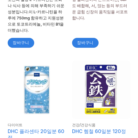
나 식사 등에 의해 부족하기 쉬운
도 배합해, 서, 앉는 등의 부드러
성분입니다.이 L-카르니틴을 하
운 굽힘 신장의 움직임을 서포트
루에 750mg 함유하고 지원성분
합니다.
으로 토코트리에놀, 비타민 B1을
더했습니다.
장바구니
장바구니
다이어트
건강/건강식품
DHC 플라센타 20일분 60
DHC 헴철 60일분 120정
정