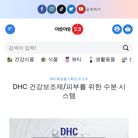
Skip
공유하기
to
content
검
색:
건강식품
식품
뷰티
생활용품
선
뷰티화장품기획전 포스트
DHC 건강보조제/피부를 위한 수분 시
스템