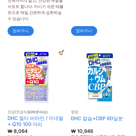
언제까지나 젊고, 건강한 매일을
서포트 합니다. 마시기 쉬운 태블
릿으로 매일 간편하게 섭취하실
수 있습니다.
장바구니
장바구니
건강/건강식품(빠른배송)
영양
DHC 멀티 비타민 / 미네랄
DHC 칼슘+CBP 60일분
+ Q10 100 마리
₩
8,064
₩
10,946