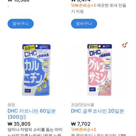
5
로 평가
.
🚀빠른배송+2
깨끗한 토대 만들
됨
기 지원
장바구니
장바구니
영양
건강/건강식품
DHC 카르니틴 60일분
DHC 글루코사민 20일분
(300정)
₩
35,805
₩
7,702
당이나 지방의 소비를 돕는 아미
🚀빠른배송+2
노산의 일종 L-카르니틴은 노화
형 콜라겐이나 콘드로이틴, CBP