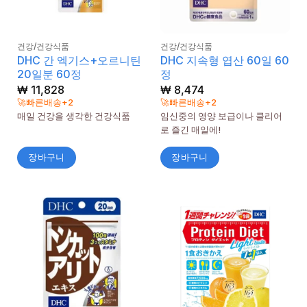
건강/건강식품
건강/건강식품
DHC 간 엑기스+오르니틴
DHC 지속형 엽산 60일 60
20일분 60정
정
₩
11,828
₩
8,474
🚀빠른배송+2
🚀빠른배송+2
매일 건강을 생각한 건강식품
임신중의 영양 보급이나 클리어
로 즐긴 매일에!
장바구니
장바구니