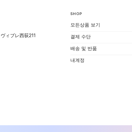
SHOP
모든상품 보기
-7 ヴィブレ西荻211
결제 수단
배송 및 반품
내계정