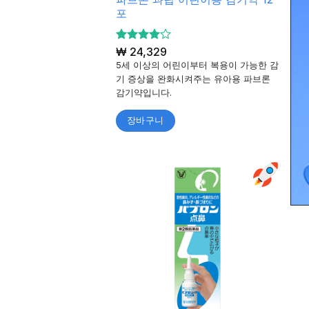
포
(기
5 중에서
₩
24,329
5
₩
4
5
로 평
5세 이상의 어린이부터 복용이 가능한 감
🚀
가됨
됨
기 증상을 완화시켜주는 유아용 파브론
이 
감기약입니다.
아용
장바구니