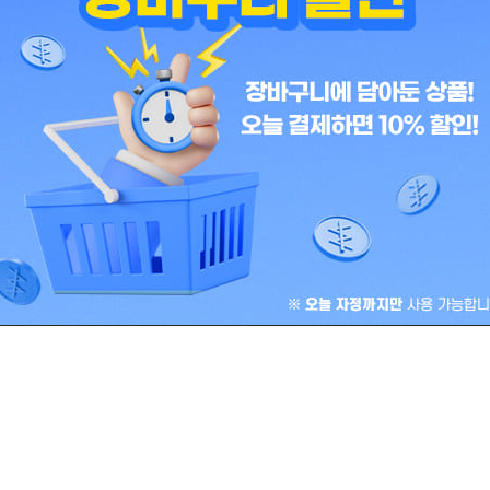
침 콧물)
 중에서
12,632
₩
8,253
로 평가
빠른배송
5세 이상의 어린이부터 복용
🚀빠른배송+2
자녀의 갑작스러운 발
가능한 감기 증상을 완화시켜주는 유
빠른 효과
 파브론 감기약입니다.
장바구니
장바구니