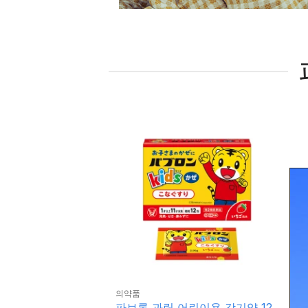
의약품
건강
파브론 과립 어린이용 감기약 12
파