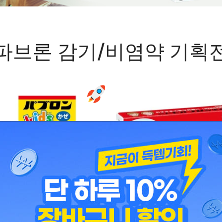
파브론 감기/비염약 기획
/건강식품
건강/건강식품
브론 어린이용 감기약 40정
파브론 어린이 좌약 10개입