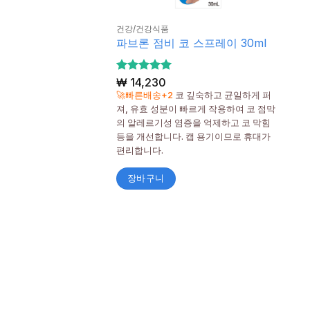
건강/건강식품
파브론 점비 코 스프레이 30ml
5 중에서
₩
14,230
5
로 평가
🚀빠른배송+2
코 깊숙하고 균일하게 퍼
됨
져, 유효 성분이 빠르게 작용하여 코 점막
의 알레르기성 염증을 억제하고 코 막힘
등을 개선합니다. 캡 용기이므로 휴대가
편리합니다.
장바구니