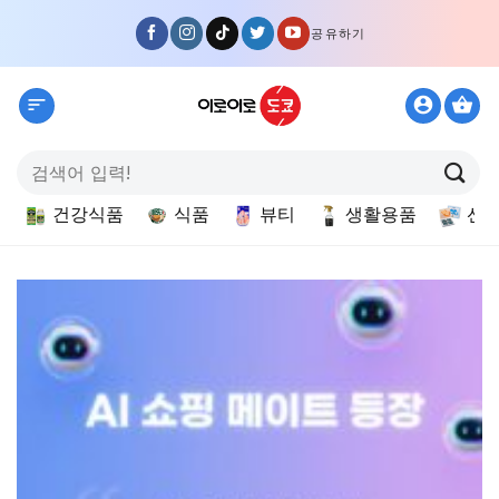
Skip
공유하기
to
content
검
색:
건강식품
식품
뷰티
생활용품
선