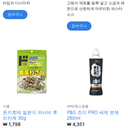
고등어 재료를 듬뿍 넣고 소금과 레
타입의 다시마차
몬으로 산뜻하게 마무리한 파스타
소스
장바구니
장바구니
식품
세탁/청소용품
돈키호테 일본식 와사비 후
P&G 조이 PRO 세제 본체
리카케 30g
280ml
₩
1,798
₩
4,351