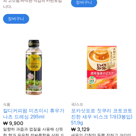
의 고소함.바삭한 식감의 카린토입
장바구니
평가됨
니다.
장바구니
식품
국/스프
칼디커피팜 미츠이시 휴우가
포카삿포로 짓쿠리 코토코토
나츠 드레싱 295ml
진한 새우 비스크 1개(3봉입)
51.9g
₩
9,900
₩
3,129
일향하 과즙과 껍질을 사용해 산뜻
한 향과 은은한 쌉싸름함을 살린 드
새우의 감칠맛 듬뿍 진하고 크리미