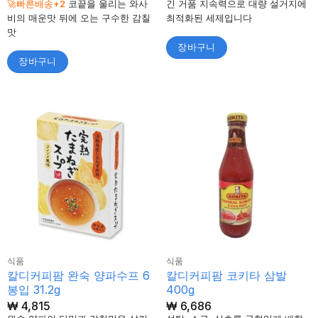
🚀빠른배송+2
코끝을 울리는 와사
긴 거품 지속력으로 대량 설거지에
비의 매운맛 뒤에 오는 구수한 감칠
최적화된 세제입니다
맛
장바구니
장바구니
식품
식품
칼디커피팜 완숙 양파수프 6
칼디커피팜 코키타 삼발
봉입 31.2g
400g
₩
4,815
₩
6,686