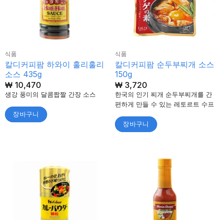
식품
식품
칼디커피팜 하와이 훌리훌리
칼디커피팜 순두부찌개 소스
소스 435g
150g
₩
10,470
₩
3,720
생강 풍미의 달콤짭짤 간장 소스
한국의 인기 찌개 순두부찌개를 간
편하게 만들 수 있는 레토르트 수프
장바구니
장바구니