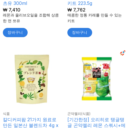
츠유 300ml
키트 223.5g
₩
7,410
₩
7,762
레몬과 올리브오일을 조합해 상큼
매콤한 정통 카레를 만들 수 있는
한 면 쯔유
키트
장바구니
장바구니
식품
곤약젤리(식품)
칼디커피팜 21가지 원료로
[기간한정] 오리히로 탱글탱
만든 일본산 블렌드차 4g x
글 곤약젤리 레몬 스쿼시+메