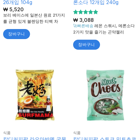
26개입 104g
론소다 12개입 240g
₩
5,520
보리 베이스에 일본산 원료 21가지
5 중에서
₩
3,088
를 균형 있게 블렌딩한 티백 차
4.88
로 평
🚀빠른배송
레몬 스쿼시, 메론소다
가됨
2가지 맛을 즐기는 곤약젤리
장바구니
장바구니
식품
식품
칼디커피팜 라오마반몐 국물
칼디커피팜 스토크 민트초코