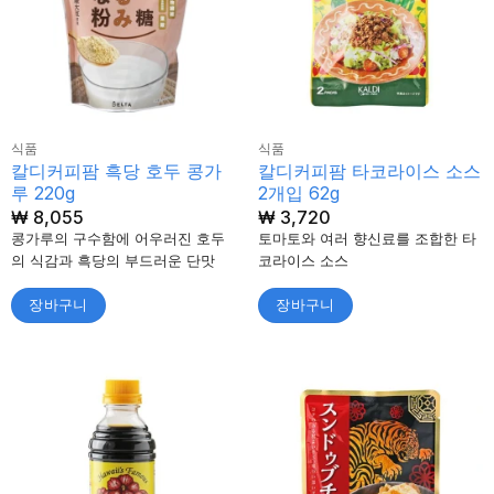
식품
식품
칼디커피팜 흑당 호두 콩가
칼디커피팜 타코라이스 소스
루 220g
2개입 62g
₩
8,055
₩
3,720
콩가루의 구수함에 어우러진 호두
토마토와 여러 향신료를 조합한 타
의 식감과 흑당의 부드러운 단맛
코라이스 소스
장바구니
장바구니