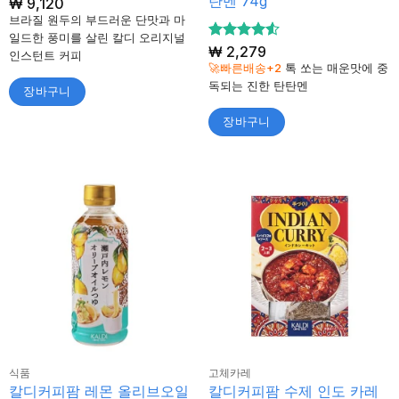
탄멘 74g
₩
9,120
브라질 원두의 부드러운 단맛과 마
일드한 풍미를 살린 칼디 오리지널
5 중에서
₩
2,279
인스턴트 커피
4.5
로 평
🚀빠른배송+2
톡 쏘는 매운맛에 중
가됨
독되는 진한 탄탄멘
장바구니
장바구니
식품
고체카레
칼디커피팜 레몬 올리브오일
칼디커피팜 수제 인도 카레