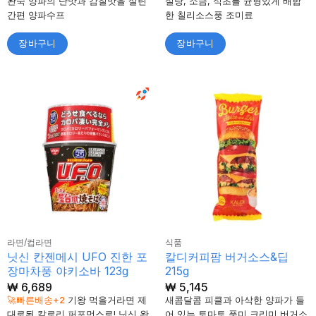
완숙 양파의 단맛과 감칠맛을 살린
설탕, 소금, 식초를 균형있게 배합
간편 양파수프
한 칠리소스풍 조미료
장바구니
장바구니
라면/컵라면
식품
닛신 칸젠메시 UFO 진한 포
칼디커피팜 버거소스&딥
장마차풍 야키소바 123g
215g
₩
6,689
₩
5,145
🚀빠른배송+2
기왕 먹을거라면 제
새콤달콤 피클과 아삭한 양파가 들
대로된 칼로리 퍼포먼스로! 닛신 완
어 있는 토마토 풍미 크리미 버거소