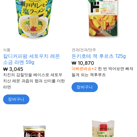
식품
견과/건과/안주
칼디커피팜 세토우치 레몬
돈키호테 잭 후르츠 125g
소금 라멘 59g
₩
10,870
₩
3,045
🚀빠른배송+2
한 번 먹어보면 빠져
치킨의 감칠맛을 베이스로 세토우
들게 되는 잭후루츠
치산 레몬 과즙의 향과 산미를 더한
라면
장바구니
장바구니