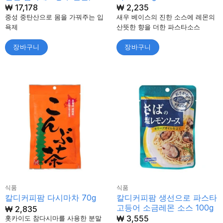
₩
17,178
₩
2,235
중성 중탄산으로 몸을 가꿔주는 입
새우 베이스의 진한 소스에 레몬의
욕제
산뜻한 향을 더한 파스타소스
장바구니
장바구니
식품
식품
칼디커피팜 생선으로 파스타
칼디커피팜 다시마차 70g
고등어 소금레몬 소스 100g
₩
2,835
₩
3,555
홋카이도 참다시마를 사용한 분말