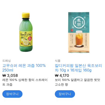
드레싱
식품
교무슈퍼 레몬 과즙 100%
칼디커피팜 일본산 육조보리
250ml
차 10g x 16개입 160g
₩
3,058
₩
4,170
레몬 100% 상쾌한 향의 스트레이
보리 100% 달콤하고 깔끔한 뒷맛
트 과즙
고소한 향
장바구니
장바구니