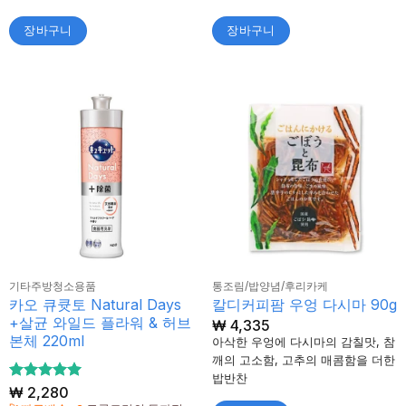
장바구니
장바구니
기타주방청소용품
통조림/밥양념/후리카케
카오 큐큣토 Natural Days
칼디커피팜 우엉 다시마 90g
+살균 와일드 플라워 & 허브
₩
4,335
본체 220ml
아삭한 우엉에 다시마의 감칠맛, 참
깨의 고소함, 고추의 매콤함을 더한
밥반찬
5 중에서
₩
2,280
5
로 평가