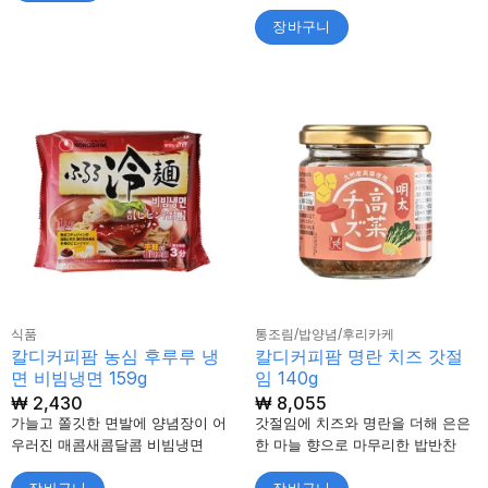
장바구니
식품
통조림/밥양념/후리카케
칼디커피팜 농심 후루루 냉
칼디커피팜 명란 치즈 갓절
면 비빔냉면 159g
임 140g
₩
2,430
₩
8,055
가늘고 쫄깃한 면발에 양념장이 어
갓절임에 치즈와 명란을 더해 은은
우러진 매콤새콤달콤 비빔냉면
한 마늘 향으로 마무리한 밥반찬