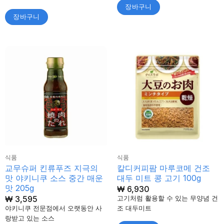
장바구니
장바구니
식품
식품
교무슈퍼 킨류푸즈 지극의
칼디커피팜 마루코메 건조
맛 야키니쿠 소스 중간 매운
대두 미트 콩 고기 100g
맛 205g
₩
6,930
₩
3,595
고기처럼 활용할 수 있는 무양념 건
야키니쿠 전문점에서 오랫동안 사
조 대두미트
랑받고 있는 소스