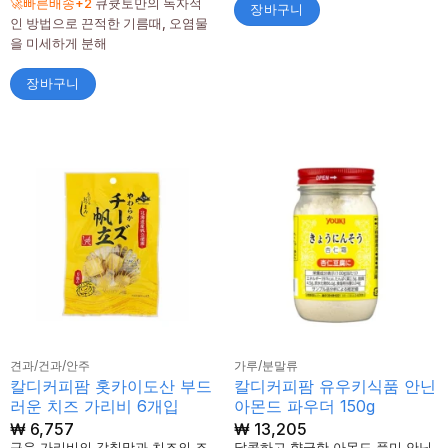
🚀빠른배송+2
큐큣토만의 독자적
장바구니
됨
인 방법으로 끈적한 기름때, 오염물
을 미세하게 분해
장바구니
견과/건과/안주
가루/분말류
칼디커피팜 홋카이도산 부드
칼디커피팜 유우키식품 안닌
러운 치즈 가리비 6개입
아몬드 파우더 150g
₩
6,757
₩
13,205
구운 가리비의 감칠맛과 치즈의 조
달콤하고 향긋한 아몬드 풍미 안닌