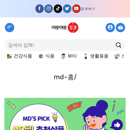
Skip
공유하기
to
content
검
색:
건강식품
식품
뷰티
생활용품
선
md-홈/