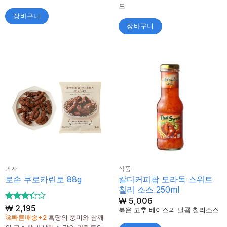
드
장바구니
장바구니
과자
식품
칼디커피팜 모라독 스위트
로손 쿠로카린토 88g
칠리 소스 250ml
₩
5,006
5 중에
₩
2,195
붉은 고추 베이스의 달콤 칠리소스
서
🚀빠른배송+2
흑당의 풍미와 참깨
3.33
로