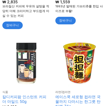
₩
2,835
₩
1,559
브라질산 커피에 우유와 설탕을 적
1993년 발매된 가브리츄를 한입 사
당히 더해 크리미하고 부드럽게 마
이즈로 부활!
실 수 있는 커피
장바구니
장바구니
식품
라면/컵라면
칼디커피팜 인스턴트 커피
에이스쿡 세로형 컵라면 국
더 마일드 50g
물까지 다마시는 한그릇 탄