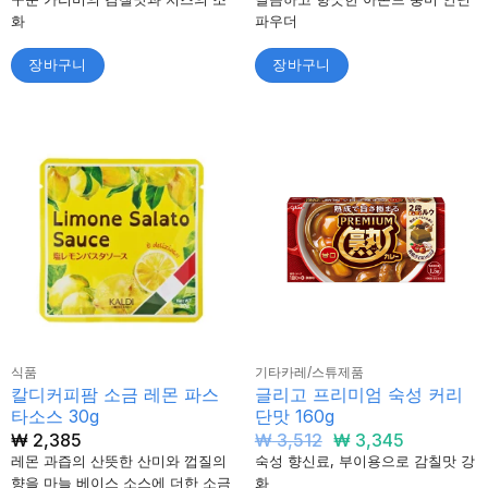
화
파우더
장바구니
장바구니
식품
기타카레/스튜제품
칼디커피팜 소금 레몬 파스
글리고 프리미엄 숙성 커리
타소스 30g
단맛 160g
원
현
₩
2,385
₩
3,512
₩
3,345
래
재
레몬 과즙의 산뜻한 산미와 껍질의
숙성 향신료, 부이용으로 감칠맛 강
가
가
향을 마늘 베이스 소스에 더한 소금
화