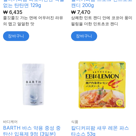
없는 탄탄면 129g
캔디 200g
₩
6,435
₩
7,470
쫄깃쫄깃 가는 면에 어우러진 라유
상쾌한 민트 캔디 안에 코코아 풍미
의 맵고 얼얼한 맛
필링을 더한 민트초코 캔디
장바구니
장바구니
바디케어
식품
BARTH 바스 약용 중성 중
칼디커피팜 새우 레몬 파스
탄산 입욕제 9정 (3일분)
타소스 53g