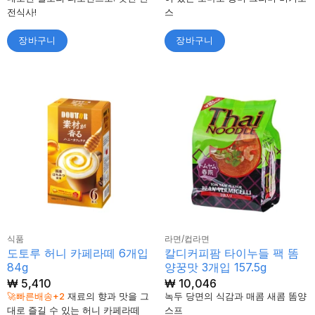
전식사!
스
장바구니
장바구니
식품
라면/컵라면
도토루 허니 카페라떼 6개입
칼디커피팜 타이누들 팩 똠
84g
양꿍맛 3개입 157.5g
₩
5,410
₩
10,046
🚀빠른배송+2
재료의 향과 맛을 그
녹두 당면의 식감과 매콤 새콤 똠양
대로 즐길 수 있는 허니 카페라떼
스프