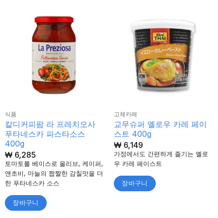
식품
고체카레
칼디커피팜 라 프레치오사
교무슈퍼 옐로우 카레 페이
푸타네스카 파스타소스
스트 400g
400g
₩
6,149
₩
6,285
가정에서도 간편하게 즐기는 옐로
토마토를 베이스로 올리브, 케이퍼,
우 카레 페이스트
앤초비, 마늘의 짭짤한 감칠맛을 더
한 푸타네스카 소스
장바구니
장바구니