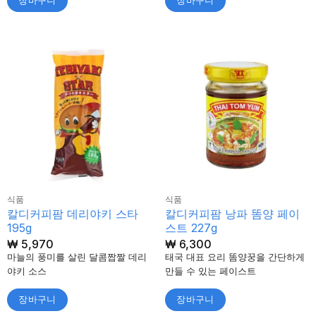
장바구니
장바구니
식품
식품
칼디커피팜 데리야키 스타
칼디커피팜 낭파 똠양 페이
195g
스트 227g
₩
5,970
₩
6,300
마늘의 풍미를 살린 달콤짭짤 데리
태국 대표 요리 똠양꿍을 간단하게
야키 소스
만들 수 있는 페이스트
장바구니
장바구니