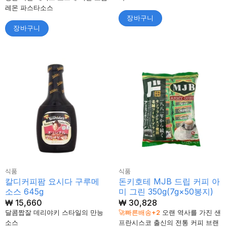
격:
격:
레몬 파스타소스
₩ 3,512.
₩ 3,345.
장바구니
장바구니
식품
식품
칼디커피팜 요시다 구루메
돈키호테 MJB 드립 커피 아
소스 645g
미 그린 350g(7g×50봉지)
₩
15,660
₩
30,828
달콤짭잘 데리야키 스타일의 만능
🚀빠른배송+2
오랜 역사를 가진 샌
소스
프란시스코 출신의 전통 커피 브랜