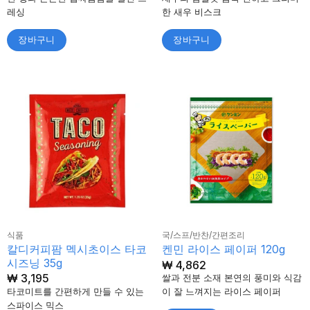
레싱
한 새우 비스크
장바구니
장바구니
식품
국/스프/반찬/간편조리
칼디커피팜 멕시초이스 타코
켄민 라이스 페이퍼 120g
시즈닝 35g
₩
4,862
₩
3,195
쌀과 전분 소재 본연의 풍미와 식감
타코미트를 간편하게 만들 수 있는
이 잘 느껴지는 라이스 페이퍼
스파이스 믹스