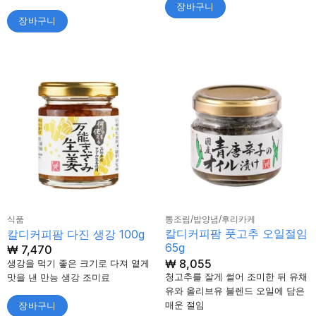
장바구니
장바구니
식품
통조림/밥양념/후리카케
칼디커피팜 풋고추 오일절임
칼디커피팜 다진 생강 100g
65g
₩
7,470
₩
8,055
생강을 먹기 좋은 크기로 다져 옅게
청고추를 잘게 썰어 조미한 뒤 유채
맛을 낸 만능 생강 조미료
유와 올리브유 블렌드 오일에 담은
매운 절임
장바구니