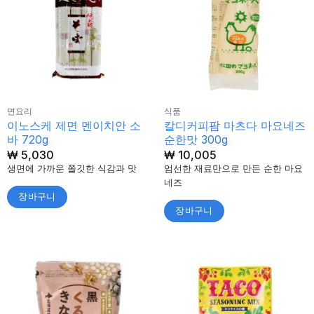
면요리
식품
이노스케 제면 멘이치안 소
칼디커피팜 마츠다 마요네즈
바 720g
순한맛 300g
₩
5,030
₩
10,005
생면에 가까운 쫄깃한 식감과 맛
엄선한 재료만으로 만든 순한 마요
네즈
장바구니
장바구니