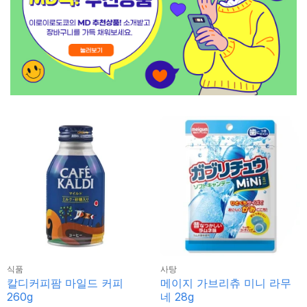
식품
사탕
칼디커피팜 마일드 커피
메이지 가브리츄 미니 라무
260g
네 28g