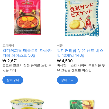
고체카레
식품
칼디커피팜 메플로이 마사만
칼디커피팜 두유 샌드 비스
카레 페이스트 50g
킷 10개입 140g
₩
2,671
₩
4,530
코코넛 밀크의 진한 풍미를 느낄 수
바삭한 비스킷 사이에 부드러운 두
있는 카레
유 크림을 샌드한 비스킷
장바구니
장바구니