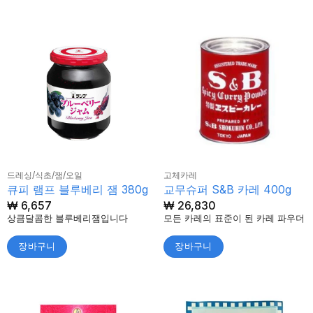
드레싱/식초/잼/오일
고체카레
큐피 램프 블루베리 잼 380g
교무슈퍼 S&B 카레 400g
₩
6,657
₩
26,830
상큼달콤한 블루베리잼입니다
모든 카레의 표준이 된 카레 파우더
장바구니
장바구니