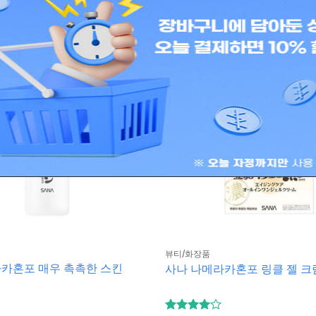
뷰티/화장품
카혼포 매우 촉촉한 스킨
사나 나메라카혼포 링클 젤 크림