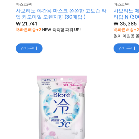
마스크/팩
마스크/팩
사보리노 야간용 마스크 쫀쫀한 고보습 타
사보리노 메
입 카모마일 오렌지향 (30매입 )
타입 N (30
₩
21,741
₩
35,385
🚀빠른배송+2
NEW 촉촉함 파워 UP!
🚀빠른배송+
없이 아침용 올
장바구니
장바구니