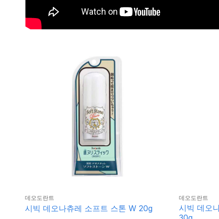
데오도란트
데오도란트
시빅 데오
시빅 데오나츄레 소프트 스톤 W 20g
30g