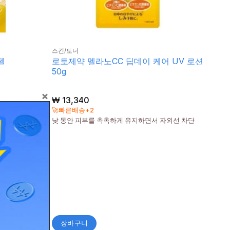
스킨/토너
로토제약 멜라노CC 딥데이 케어 UV 로션
젤
50g
₩
13,340
체 함유 촉촉
🚀빠른배송+2
1함유의 촉촉
낮 동안 피부를 촉촉하게 유지하면서 자외선 차단
장바구니