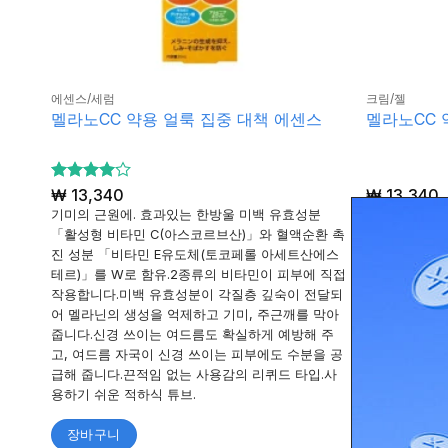
에센스/세럼
크림/젤
멜라노CC 약용 얼룩 집중 대책 에센스
멜라노CC 
5 중에서
₩
13,340
₩
13,340
4
로 평
기미의 근원에. 효과있는 한방울 미백 유효성분
W비타민 침투
가됨
「활성형 비타민 C(아스코르브산)」와 혈액순환 촉
진 성분 「비타민 E유도체(토코페롤 아세트산에스
테르)」를 W로 함유.2종류의 비타민이 피부에 직접
작용합니다.미백 유효성분이 각질층 깊숙이 전달되
어 멜라닌의 생성을 억제하고 기미, 주근깨를 막아
줍니다.신경 쓰이는 여드름도 확실하게 예방해 주
고, 여드름 자국이 신경 쓰이는 피부에도 수분을 공
급해 줍니다.끈적임 없는 사용감의 리퀴드 타입.사
용하기 쉬운 적하식 튜브.
장바구니
장바구니