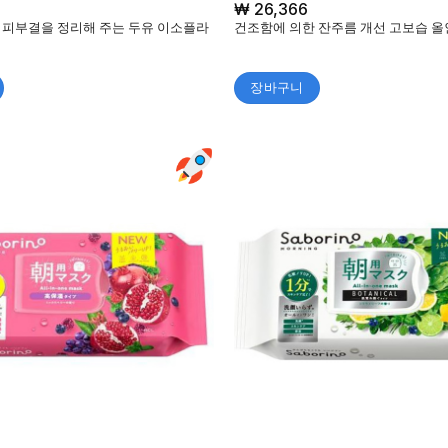
5 중에서
₩
26,366
4
로 평
 피부결을 정리해 주는 두유 이소플라
건조함에 의한 잔주름 개선 고보습 올
가됨
장바구니