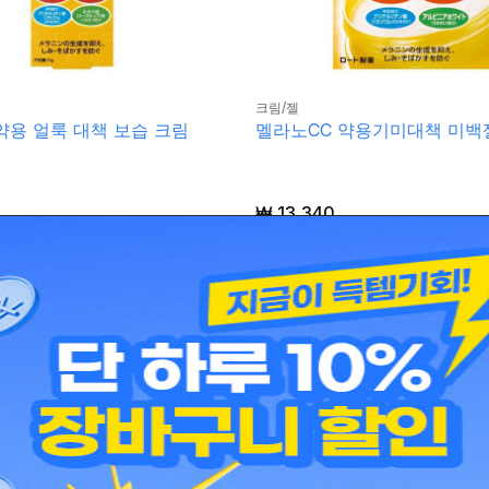
크림/젤
약용 얼룩 대책 보습 크림
멜라노CC 약용기미대책 미백
₩
13,340
 기미 주근깨 방지하는 보습크림
기미·여드름을 막아주는 비타민C유도
한 보습젤 유효성분 비타민C유도체*
한 보습젤
장바구니