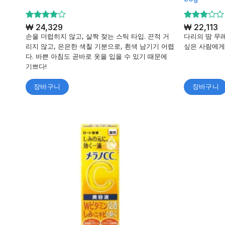
5 중에서
₩
24,329
5 중에
₩
22,113
4
3
로 평
서
손을 더럽히지 않고, 살짝 젖는 스틱 타입. 끈적 거
다리의 땀 무
가됨
로 평
리지 않고, 은은한 색칠 기분으로, 흰색 남기기 어렵
싶은 사람에게
가됨
다. 바쁜 아침도 곧바로 옷을 입을 수 있기 때문에
기쁘다!
장바구니
장바구니