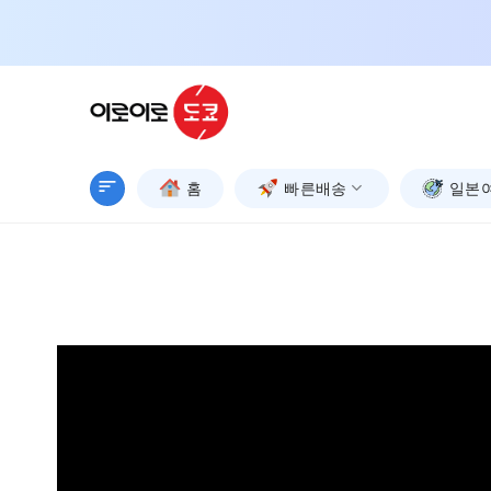
Skip
to
content
홈
빠른배송
일본