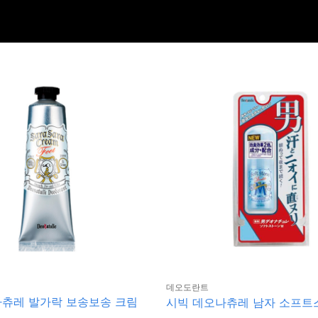
데오도란트
나츄레 발가락 보송보송 크림
시빅 데오나츄레 남자 소프트스