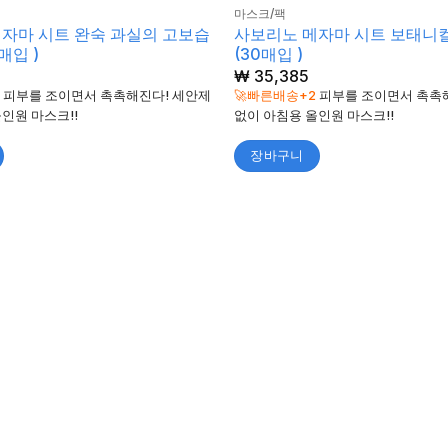
마스크/팩
자마 시트 완숙 과실의 고보습
사보리노 메자마 시트 보태니컬
매입 )
(30매입 )
₩
35,385
2
피부를 조이면서 촉촉해진다! 세안제
🚀빠른배송+2
피부를 조이면서 촉촉
인원 마스크!!
없이 아침용 올인원 마스크!!
장바구니