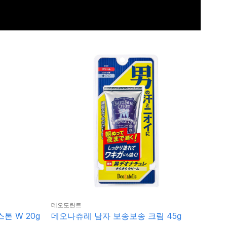
데오도란트
톤 W 20g
데오나츄레 남자 보송보송 크림 45g