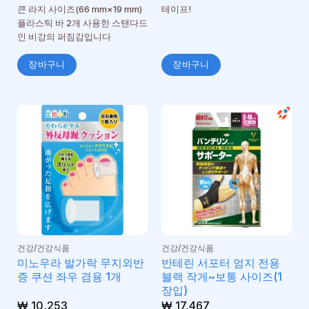
큰 라지 사이즈(66 mm×19 mm)
테이프!
플라스틱 바 2개 사용한 스탠다드
인 비강의 퍼짐감입니다
장바구니
장바구니
건강/건강식품
건강/건강식품
미노우라 발가락 무지외반
반테린 서포터 엄지 전용
증 쿠션 좌우 겸용 1개
블랙 작게~보통 사이즈(1
장입)
₩
10,253
₩
17,467