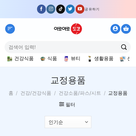
Skip
공유하기
to
content
검
색:
건강식품
식품
뷰티
생활용품
선
교정용품
홈
/
건강/건강식품
/
건강소품/파스/시트
/
교정용품
필터