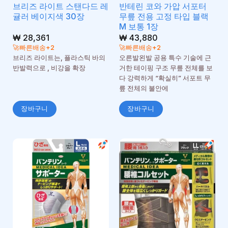
브리즈 라이트 스탠다드 레
반테린 코와 가압 서포터
귤러 베이지색 30장
무릎 전용 고정 타입 블랙
M 보통 1장
₩
28,361
₩
43,880
🚀빠른배송+2
🚀빠른배송+2
브리즈 라이트는, 플라스틱 바의
오른발왼발 공용 특수 기술에 근
반발력으로 , 비강을 확장
거한 테이핑 구조 무릎 전체를 보
다 강력하게 “확실히” 서포트 무
릎 전체의 불안에
장바구니
장바구니