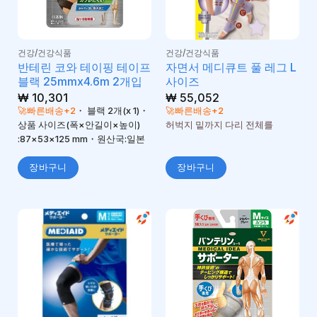
건강/건강식품
건강/건강식품
반테린 코와 테이핑 테이프
자면서 메디큐트 풀 레그 L
블랙 25mmx4.6m 2개입
사이즈
₩
10,301
₩
55,052
🚀빠른배송+2
・ 블랙 2개(x 1)・
🚀빠른배송+2
상품 사이즈(폭×안길이×높이)
허벅지 밑까지 다리 전체를
:87×53×125 mm・원산국:일본
장바구니
장바구니