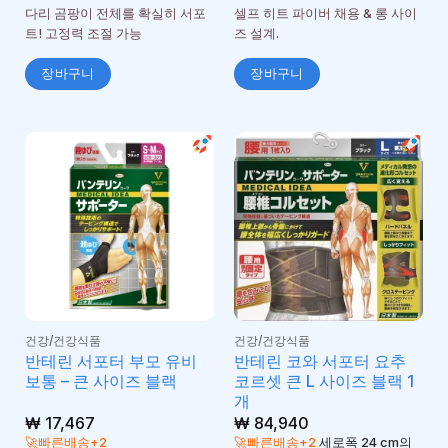
로 평
다리 곰팡이 전체를 확실히 서포
셀프 히트 파이버 채용 & 롱 사이
가됨
트! 고정력 조절 가능
즈 설계.
장바구니
장바구니
건강/건강식품
건강/건강식품
반테린 서포터 부모 유비
반테린 코와 서포터 요추
보통 – 큰 사이즈 블랙
코르셋 큰 L 사이즈 블랙 1
개
₩
17,467
₩
84,940
🚀빠른배송+2
🚀빠른배송+2
세로폭 24 cm의