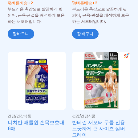
중
🚀빠른배송+2
🚀빠른배송+2
에
부드러운 촉감으로 깔끔하게 핏
부드러운 촉감으로 깔끔하게 핏
서
되어, 근육·관절을 쾌적하게 보온
되어, 근육·관절을 쾌적하게 보온
1
로
하는 서포터입니다.
하는 서포터입니다.
평
가
장바구니
장바구니
됨
건강/건강식품
건강/건강식품
니치반 배틀윈 손목보호대
반테린 서포터 무릎 전용
6매
느긋하게 큰 사이즈 실버
그레이