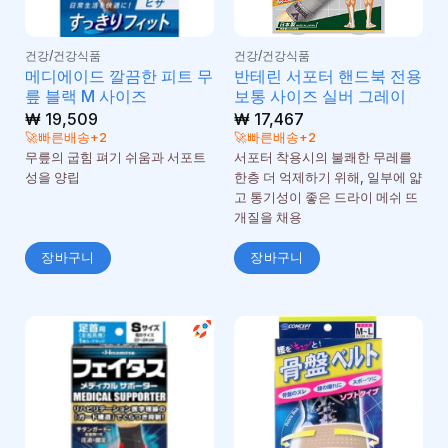
건강/건강식품
건강/건강식품
메디에이드 깔끔한 피트 무
반테린 서포터 핸드북 전용
릎 블랙 M 사이즈
보통 사이즈 실버 그레이
₩
19,509
₩
17,467
🚀빠른배송+2
🚀빠른배송+2
무릎의 굽힘 펴기 쉬움과 서포트
서포터 착용시의 불쾌한 무레를
성을 양립
한층 더 억제하기 위해, 일부에 얇
고 통기성이 좋은 드라이 메쉬 뜨
개질을 채용
장바구니
장바구니