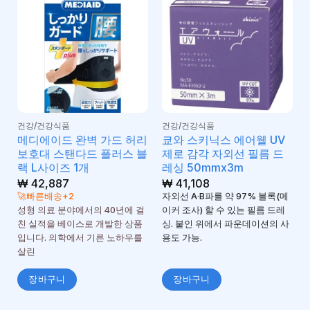
건강/건강식품
건강/건강식품
메디에이드 완벽 가드 허리
쿄와 스키닉스 에어웰 UV
보호대 스탠다드 플러스 블
제로 감각 자외선 필름 드
랙 L사이즈 1개
레싱 50mmx3m
₩
42,887
₩
41,108
🚀빠른배송+2
자외선 A·B파를 약 97% 블록(메
성형 의료 분야에서의 40년에 걸
이커 조사) 할 수 있는 필름 드레
친 실적을 베이스로 개발한 상품
싱. 붙인 위에서 파운데이션의 사
입니다. 의학에서 기른 노하우를
용도 가능.
살린
장바구니
장바구니