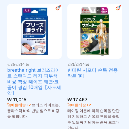
건강/건강식품
건강/건강식품
breathe right 브리즈라이
반테린 서포터 손목 전용
트 스탠다드 라지 피부색
작은 1매
비공 확장 테이프 쾌면·코
골이 경감 10매입【사토제
약】
₩
11,015
₩
17,467
🚀빠른배송+2
브리즈 라이트는,
🚀빠른배송+2
플라스틱 바의 반발 힘으로 비강
테이핑 이론에 의해 손목을 단단
을 펼칩니다.
히 지탱하고 손목의 부담을 줄일
수 있도록 지원하는 손목 보호대
입니다.