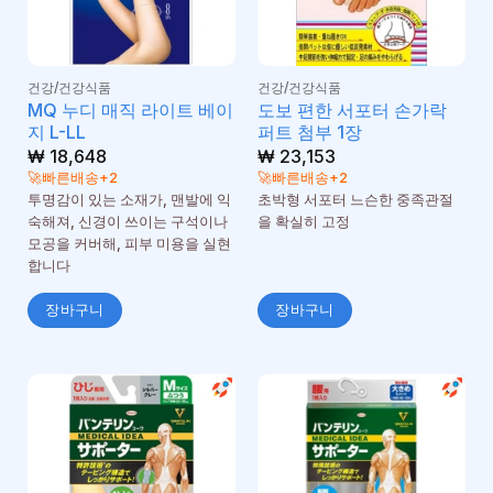
건강/건강식품
건강/건강식품
MQ 누디 매직 라이트 베이
도보 편한 서포터 손가락
지 L-LL
퍼트 첨부 1장
₩
18,648
₩
23,153
🚀빠른배송+2
🚀빠른배송+2
투명감이 있는 소재가, 맨발에 익
초박형 서포터 느슨한 중족관절
숙해져, 신경이 쓰이는 구석이나
을 확실히 고정
모공을 커버해, 피부 미용을 실현
합니다
장바구니
장바구니