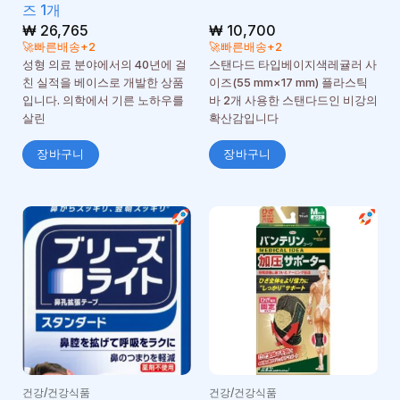
즈 1개
₩
26,765
₩
10,700
🚀빠른배송+2
🚀빠른배송+2
성형 의료 분야에서의 40년에 걸
스탠다드 타입베이지색레귤러 사
친 실적을 베이스로 개발한 상품
이즈(55 mm×17 mm) 플라스틱
입니다. 의학에서 기른 노하우를
바 2개 사용한 스탠다드인 비강의
살린
확산감입니다
장바구니
장바구니
건강/건강식품
건강/건강식품