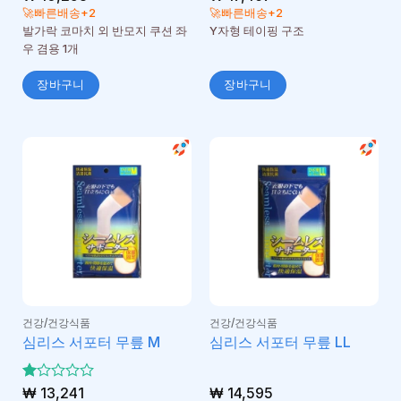
🚀빠른배송+2
🚀빠른배송+2
발가락 코마치 외 반모지 쿠션 좌
Y자형 테이핑 구조
우 겸용 1개
장바구니
장바구니
건강/건강식품
건강/건강식품
심리스 서포터 무릎 M
심리스 서포터 무릎 LL
5
₩
13,241
₩
14,595