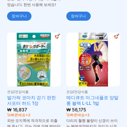
었습니다. 한번 사용해 보세요!
장바구니
장바구니
건강/건강식품
건강/건강식품
발가락 코마치 걷기 편한
메디큐트 마그네플로 양말
서포터 하드 1장
롱 블랙 L-LL 1발
₩
16,837
₩
56,175
🚀빠른배송+2
🚀빠른배송+2
외반 모지쪽에 적극적으로 외출
다리의 혈행 불량이 신경이 쓰이
해 주시고, 걷는 것에 의해 발바닥
는 분에게장딴지의 코리가 신경