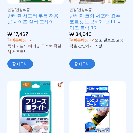
건강/건강식품
건강/건강식품
반테린 서포터 무릎 전용
반테린 코와 서포터 요추
큰 사이즈 실버 그레이
코르셋 느긋하게 큰 LL 사
이즈 블랙 1 개
₩
17,467
₩
84,940
🚀빠른배송+2
🚀빠른배송+2
보조 벨트로 고정
특허 기술의 테이핑 구조로 확실
력을 간단하게 조정
히 서포트!
장바구니
장바구니