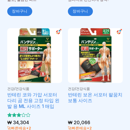
장바구니
장바구니
건강/건강식품
건강/건강식품
반테린 코와 가압 서포터
반테린 보온 서포터 팔꿈치
다리 곰 전용 고정 타입 왼
보통 사이즈
발 용 ML 사이즈 1 매입
5 중에
₩
34,304
₩
20,066
3
서
🚀빠른배송+2
🚀빠른배송+2