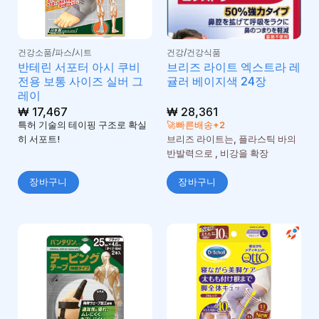
건강소품/파스/시트
건강/건강식품
반테린 서포터 아시 쿠비
브리즈 라이트 엑스트라 레
전용 보통 사이즈 실버 그
귤러 베이지색 24장
레이
₩
17,467
₩
28,361
특허 기술의 테이핑 구조로 확실
🚀빠른배송+2
히 서포트!
브리즈 라이트는, 플라스틱 바의
반발력으로 , 비강을 확장
장바구니
장바구니