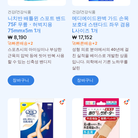
건강/건강식품
건강/건강식품
니치반 배틀윈 스포트 밴드
메디에이드완벽 가드 손목
75F 무릎・허벅지용
보호대 스탠다드 좌우 겸용
75mmx5m 1개
L사이즈 1개
₩
8,190
₩
17,152
🚀빠른배송+2
🚀빠른배송+2
스포츠시의 아이싱이나 부상한
성형 의료 분야에서의 40년에 걸
근육의 압박 등에 씻어 반복 사용
친 실적을 베이스로 개발한 상품
할 수 있는 신축성 밴디지
입니다. 의학에서 기른 노하우를
살린
장바구니
장바구니