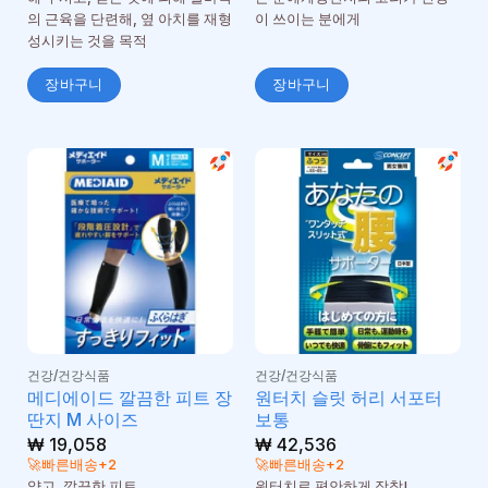
의 근육을 단련해, 옆 아치를 재형
이 쓰이는 분에게
성시키는 것을 목적
장바구니
장바구니
건강/건강식품
건강/건강식품
메디에이드 깔끔한 피트 장
원터치 슬릿 허리 서포터
딴지 M 사이즈
보통
₩
19,058
₩
42,536
🚀빠른배송+2
🚀빠른배송+2
얇고, 깔끔한 피트
원터치로 편안하게 장착!