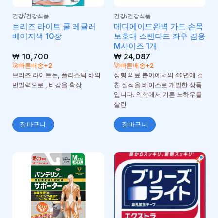
건강/건강식품
건강/건강식품
브리즈 라이트 쿨 레귤러
메디에이드완벽 가드 손목
베이지색 10장
보호대 스탠다드 좌우 겸용
M사이즈 1개
₩
10,700
₩
24,087
🚀빠른배송+2
🚀빠른배송+2
브리즈 라이트는, 플라스틱 바의
성형 의료 분야에서의 40년에 걸
반발력으로 , 비강을 확장
친 실적을 베이스로 개발한 상품
입니다. 의학에서 기른 노하우를
살린
장바구니
장바구니