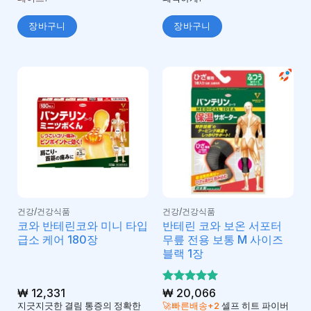
장바구니
장바구니
건강/건강식품
건강/건강식품
코와 반테린코와 미니 타입
반테린 코와 보온 서포터
급소 케어 180장
무릎 전용 보통 M 사이즈
블랙 1장
₩
12,331
5 중에서
₩
20,066
5
로 평가
지긋지긋한 결림 통증의 정확한
🚀빠른배송+2
셀프 히트 파이버