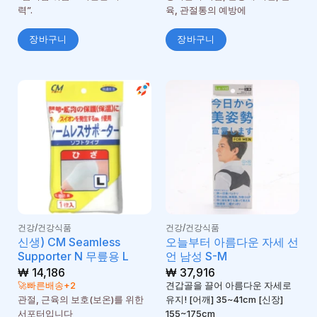
력”.
육, 관절통의 예방에
장바구니
장바구니
건강/건강식품
건강/건강식품
신생) CM Seamless
오늘부터 아름다운 자세 선
Supporter N 무릎용 L
언 남성 S-M
₩
14,186
₩
37,916
🚀빠른배송+2
견갑골을 끌어 아름다운 자세로
관절, 근육의 보호(보온)를 위한
유지! [어깨] 35~41cm [신장]
서포터입니다
155~175cm