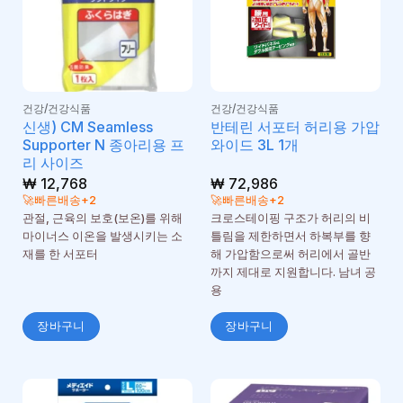
건강/건강식품
건강/건강식품
신생) CM Seamless
반테린 서포터 허리용 가압
Supporter N 종아리용 프
와이드 3L 1개
리 사이즈
₩
12,768
₩
72,986
🚀빠른배송+2
🚀빠른배송+2
관절, 근육의 보호(보온)를 위해
크로스테이핑 구조가 허리의 비
마이너스 이온을 발생시키는 소
틀림을 제한하면서 하복부를 향
재를 한 서포터
해 가압함으로써 허리에서 골반
까지 제대로 지원합니다. 남녀 공
용
장바구니
장바구니