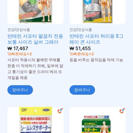
건강/건강식품
건강/건강식품
반테린 서포터 팔꿈치 전용
반테린 서포터 허리용 S그
보통 사이즈 실버 그레이
레이 큰 사이즈
₩
17,467
₩
51,455
🚀빠른배송+2
🚀빠른배송+2
서포터 착용시의 불쾌한 무레를
등을 비추는 움직임을 억제 기능
한층 더 억제하기 위해, 일부에 얇
고 통기성이 좋은 드라이 메쉬 뜨
개질을 채용
장바구니
장바구니