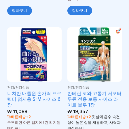
장바구니
장바구니
건강/건강식품
건강/건강식품
니치반 배틀윈 손가락 프로
반테린 코와 고통기 서포터
텍터 엄지용 S-M 사이즈 6
무릎 전용 보통 사이즈 라
장
이트 블루 1장
₩
11,088
₩
19,357
🚀빠른배송+2
🚀빠른배송+2
뒷실에 흡수 속건
구부리면 아픈 엄지에! 건초 지원
성이 높은 실을 채용하고, 사락과
테이프!
쾌적하게!