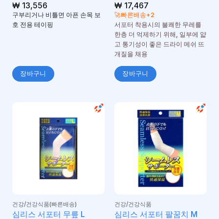
₩
13,556
₩
17,467
구부리거나 비틀면 아픈 손목 보
🚀빠른배송+2
호 전용 테이핑
서포터 착용시의 불쾌한 무레를
한층 더 억제하기 위해, 일부에 얇
고 통기성이 좋은 드라이 메쉬 뜨
개질을 채용
장바구니
장바구니
건강/건강식품(빠른배송)
건강/건강식품
심리스 서포터 무릎 L
심리스 서포터 팔꿈치 M