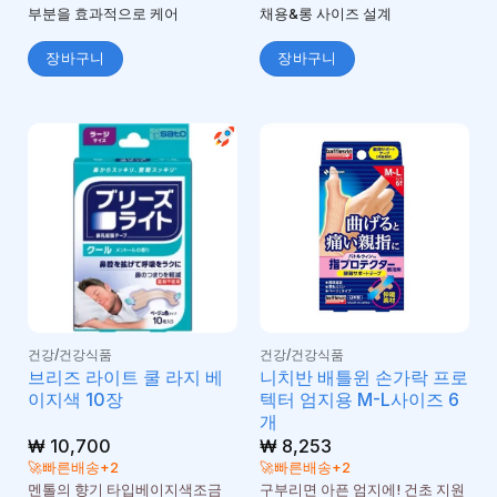
됨
부분을 효과적으로 케어
채용&롱 사이즈 설계
장바구니
장바구니
건강/건강식품
건강/건강식품
브리즈 라이트 쿨 라지 베
니치반 배틀윈 손가락 프로
이지색 10장
텍터 엄지용 M-L사이즈 6
개
₩
10,700
₩
8,253
🚀빠른배송+2
🚀빠른배송+2
멘톨의 향기 타입베이지색조금
구부리면 아픈 엄지에! 건초 지원