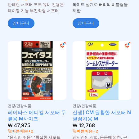
반테린 서포터 부모 유비 전용은
와이드 설계로 허리의 비틀림을
테이핑 기능 부진화형 서포터
제한
장바구니
장바구니
건강/건강식품
건강/건강식품
페이타스 메디컬 서포터 무
신생) CM 원활한 서포터 N
릎용 M사이즈
팔꿈치용 M
₩
47,975
₩
12,768
🚀빠른배송+2
🚀빠른배송+2
“움직임 쉬움” "확실한 서포트
장시간의 작업, 운동에 의한, 근