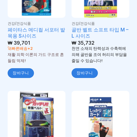
건강/건강식품
건강/건강식품
페이타스 메디컬 서포터 발
골반 벨트 소프트 타입 M –
목용 S사이즈
L 사이즈
₩
39,701
₩
35,732
🚀빠른배송+2
천연 소재의 탄력성과 수축력에
재활 의학 이론의 가드 구조로 흔
의해 골반을 조여 허리의 부담을
들림 억제!
줄일 수 있습니다!
장바구니
장바구니