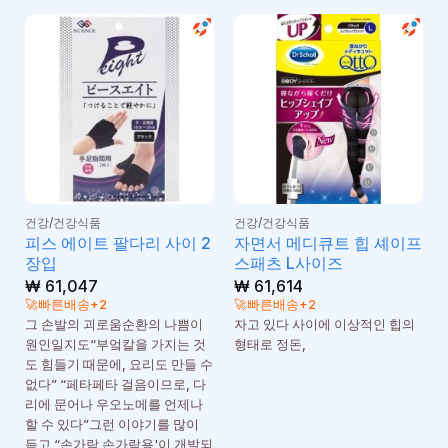
건강/건강식품
건강/건강식품
피스 에이트 팔다리 사이 2
자면서 메디큐트 힙 셰이프
장입
스패츠 L사이즈
₩
61,047
₩
61,614
🚀빠른배송+2
🚀빠른배송+2
그 손발의 괴로움순환의 나쁨이
자고 있다 사이에 이상적인 힙의
원인일지도“부엌칼을 가지는 것
형태로 정돈,
도 힘들기 때문에, 요리도 만들 수
없다” “페타페타 걸음이므로, 다
리에 문어나 우오노메를 언제나
할 수 있다”그런 이야기를 많이
듣고 “손가락 손가락용'이 개발되