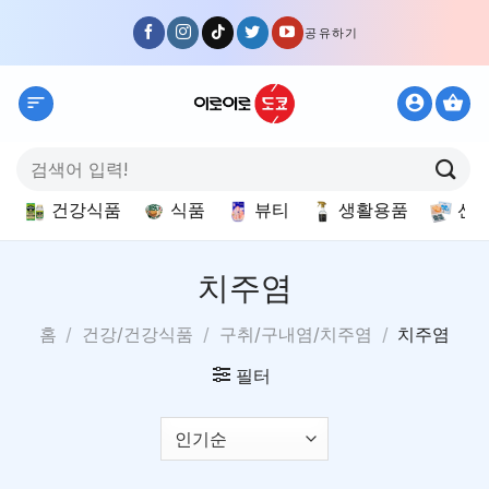
Skip
공유하기
to
content
검
색:
건강식품
식품
뷰티
생활용품
선
치주염
홈
/
건강/건강식품
/
구취/구내염/치주염
/
치주염
필터