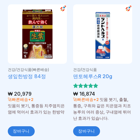
건강/건강식품(빠른배송)
건강/건강식품
생잎한방정 84정
덴토헤루스R 20g
₩
20,979
5 중에서
₩
16,874
5
로 평가
🚀빠른배송+2
🚀빠른배송+2
잇몸 붓기, 출혈,
됨
잇몸의 붓기, 통증등 치주염치은
통증, 구취와 같은 치은염과 치조
염에 먹어서 효과가 있는 한방약
농루의 여러 증상, 구내염에 뛰어
난 효과가 있습니다.
장바구니
장바구니