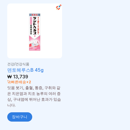
건강/건강식품
덴토헤루스B 45g
₩
13,739
🚀빠른배송+2
잇몸 붓기, 출혈, 통증, 구취와 같
은 치은염과 치조 농루의 여러 증
상, 구내염에 뛰어난 효과가 있습
니다.
장바구니