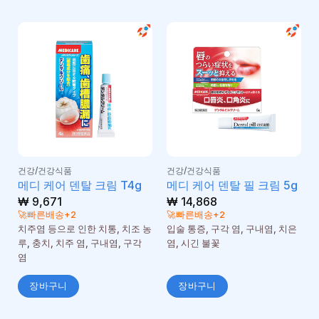
건강/건강식품
건강/건강식품
메디 케어 덴탈 크림 T4g
메디 케어 덴탈 필 크림 5g
₩
9,671
₩
14,868
🚀빠른배송+2
🚀빠른배송+2
치주염 등으로 인한 치통, 치조 농
입술 통증, 구각 염, 구내염, 치은
루, 충치, 치주 염, 구내염, 구각
염, 시긴 불꽃
염
장바구니
장바구니