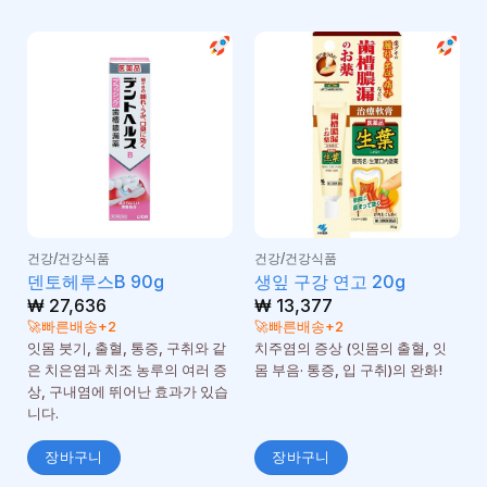
건강/건강식품
건강/건강식품
덴토헤루스B 90g
생잎 구강 연고 20g
₩
27,636
₩
13,377
🚀빠른배송+2
🚀빠른배송+2
잇몸 붓기, 출혈, 통증, 구취와 같
치주염의 증상 (잇몸의 출혈, 잇
은 치은염과 치조 농루의 여러 증
몸 부음· 통증, 입 구취)의 완화!
상, 구내염에 뛰어난 효과가 있습
니다.
장바구니
장바구니