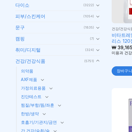
다이소
(3222)
피부/스킨케어
(1054)
문구
(1835)
건강/건강식
비타트레
캠핑
(7)
리스 120
₩
39,16
취미/디지털
(324)
미용과 건강
건강/건강식품
(5751)
의약품
장바구
AXF제품
가정의료용품
진단테스트
찜질/부항/뜸/좌훈
한방/생약
호흡기/기관지/금연
간 건강/숙취/술