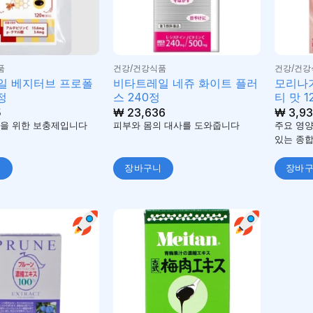
품
건강/건강식품
건강/건강
일 베지터브 프로폴
비타트레일 네쥬 화이트 플러
모리나가
정
스 240정
티 맛 1
5
₩
23,636
₩
3,93
을 위한 보충제입니다
피부와 몸의 대사를 도와줍니다
주요 영양
있는 종
니
장바구니
장바