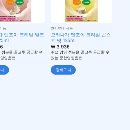
식품
건강/건강식품
 엔조이 크리밀 밀크
모리나가 엔조이 크리밀 콘스
25ml
프 맛 125ml
6
₩
3,936
 성분을 골고루 공급할 수
주요 영양 성분을 골고루 공급할 수
합영양음료
있는 종합영양음료
구니
장바구니