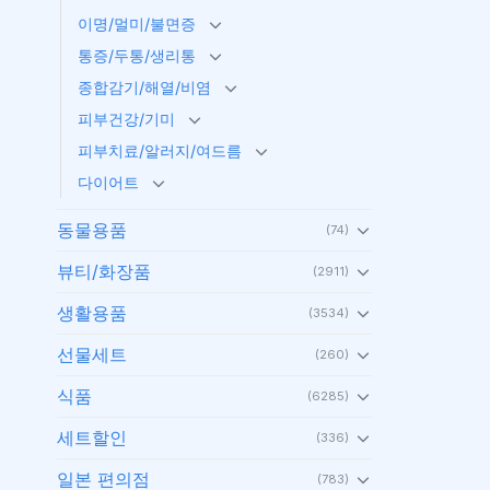
이명/멀미/불면증
통증/두통/생리통
종합감기/해열/비염
피부건강/기미
피부치료/알러지/여드름
다이어트
동물용품
(74)
뷰티/화장품
(2911)
생활용품
(3534)
선물세트
(260)
식품
(6285)
세트할인
(336)
일본 편의점
(783)