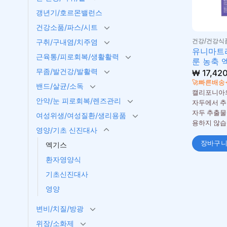
갱년기/호르몬밸런스
건강소품/파스/시트
건강/건강식
구취/구내염/치주염
유니마트
근육통/피로회복/생활활력
룬 농축 
무좀/발건강/발활력
₩
17,42
🚀빠른배송
밴드/살균/소독
캘리포니아의
안약/눈 피로회복/렌즈관리
자두에서 추
자두 추출물
여성위생/여성질환/생리용품
용하지 않습
영양/기초 신진대사
장바구
엑기스
환자영양식
기초신진대사
영양
변비/치질/방광
위장/소화제