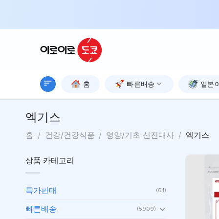
Skip
to
content
홈
빠른배송
일본
엑기스
홈
/
건강/건강식품
/
영양/기초 신진대사
/
엑기스
상품 카테고리
특가판매
(61)
빠른배송
(5909)