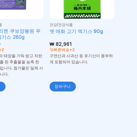
품
건강/건강식품
리켄 쿠보양봉원 푸
옛 매화 고기 엑기스 90g
엑기스 280g
0
₩
82,961
+2
🚀빠른배송+2
 태양을 가득 받고 자란
구연산과 사과산 등 유기산이 풍부하
출 된 추출물을 농축 한
게 포함되어 있습니다.
입니다. 첨가물은 일체 사
니다.
니
장바구니