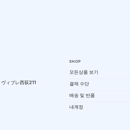
SHOP
모든상품 보기
-7 ヴィブレ西荻211
결제 수단
배송 및 반품
내계정