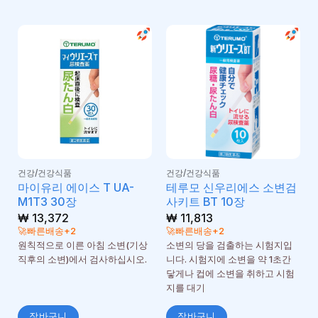
건강/건강식품
건강/건강식품
마이유리 에이스 T UA-
테루모 신우리에스 소변검
M1T3 30장
사키트 BT 10장
₩
13,372
₩
11,813
🚀빠른배송+2
🚀빠른배송+2
원칙적으로 이른 아침 소변(기상
소변의 당을 검출하는 시험지입
직후의 소변)에서 검사하십시오.
니다. 시험지에 소변을 약 1초간
닿게나 컵에 소변을 취하고 시험
지를 대기
장바구니
장바구니