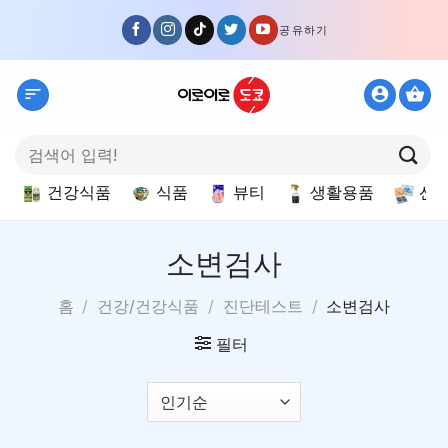
Skip
공유하기
to
content
검
색:
건강식품
식품
뷰티
생활용품
선
소변검사
홈
/
건강/건강식품
/
진단테스트
/
소변검사
필터