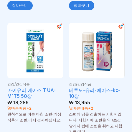
장바구니
장바구니
건강/건강식품
건강/건강식품
마이유리 에이스 T UA-
테루모-유리-에이스-kc-
M1T5 50장
10장
₩
18,286
₩
13,955
🚀빠른배송+2
🚀빠른배송+2
원칙적으로 이른 아침 소변(기상
소변의 당을 검출하는 시험지입
직후의 소변)에서 검사하십시오.
니다. 시험지에 소변을 약 1초간
닿게나 컵에 소변을 취하고 시험
지를 대기