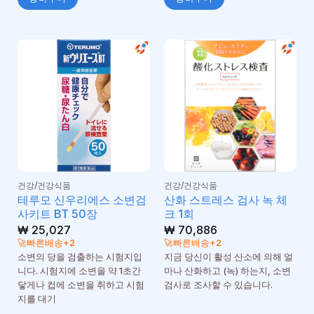
건강/건강식품
건강/건강식품
테루모 신우리에스 소변검
산화 스트레스 검사 녹 체
사키트 BT 50장
크 1회
₩
25,027
₩
70,886
🚀빠른배송+2
🚀빠른배송+2
소변의 당을 검출하는 시험지입
지금 당신이 활성 산소에 의해 얼
니다. 시험지에 소변을 약 1초간
마나 산화하고 (녹) 하는지, 소변
닿게나 컵에 소변을 취하고 시험
검사로 조사할 수 있습니다.
지를 대기