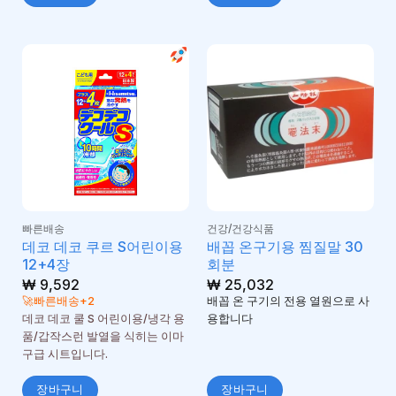
빠른배송
건강/건강식품
데코 데코 쿠르 S어린이용
배꼽 온구기용 찜질말 30
12+4장
회분
₩
9,592
₩
25,032
🚀빠른배송+2
배꼽 온 구기의 전용 열원으로 사
데코 데코 쿨 S 어린이용/냉각 용
용합니다
품/갑작스런 발열을 식히는 이마
구급 시트입니다.
장바구니
장바구니