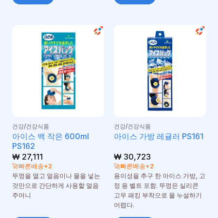
건강/건강식품
건강/건강식품
아이스 백 작은 600ml
아이스 가방 레귤러 PS161
PS162
₩
27,111
₩
30,723
🚀빠른배송+2
🚀빠른배송+2
뚜껑을 열고 얼음이나 물을 넣는
용이성을 추구 한 아이스 가방, 고
것만으로 간단하게 사용할 얼음
정 용 벨트 포함. 뚜껑은 실리콘
주머니
고무 패킹 부착으로 물 누설하기
어렵다.