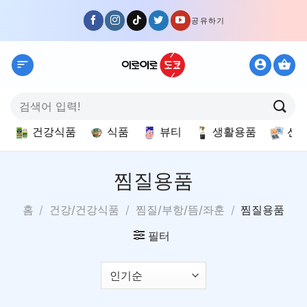
Skip
공유하기
to
content
검
색:
건강식품
식품
뷰티
생활용품
선
찜질용품
홈
/
건강/건강식품
/
찜질/부항/뜸/좌훈
/
찜질용품
필터