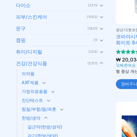
다이소
(3211)
피부/스킨케어
(1052)
문구
(1831)
갱년기/호르
코바야시
캠핑
(7)
화이트 8
취미/디지털
(324)
5 중에서
₩
20,03
건강/건강식품
(5751)
5
로 평가
🚀빠른배송
됨
형 증상 개선
의약품
AXF제품
장바구
가정의료용품
진단테스트
찜질/부항/뜸/좌훈
한방/생약
갈근약(한방/생약)
감기(한방/생약)