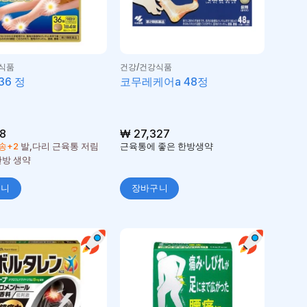
식품
건강/건강식품
36 정
코무레케어a 48정
8
₩
27,327
송+2
발,다리 근육통 저림
근육통에 좋은 한방생약
한방 생약
구니
장바구니