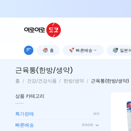
Skip
to
content
홈
빠른배송
일본
근육통(한방/생약)
홈
/
건강/건강식품
/
한방/생약
/
근육통(한방/생약)
상품 카테고리
특가판매
(61)
빠른배송
(5909)