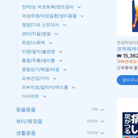
안약/눈 피로회복/렌즈관리
여성위생/여성질환/생리용품
영양/기초 신진대사
변비/치질/방광
위장/소화제
건강/건강식
코무레케어
이명/멀미/불면증
₩
15,36
통증/두통/생리통
🚀빠른배송
근육통에 좋
종합감기/해열/비염
피부건강/기미
장바구
피부치료/알러지/여드름
다이어트
동물용품
(74)
뷰티/화장품
(2910)
생활용품
(3533)