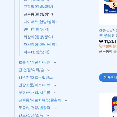
고혈압(한방/생약)
근육통(한방/생약)
다이어트(한방/생약)
변비(한방/생약)
건강/건강식
코무레케어
위장약(한방/생약)
₩
11,261
자양강장(한방/생약)
🚀빠른배송
근육통에 좋
피부(한방/생약)
호흡기/기관지/금연
간 건강/숙취/술
갱년기/호르몬밸런스
장바구
건강소품/파스/시트
구취/구내염/치주염
근육통/피로회복/생활활력
무좀/발건강/발활력
밴드/살균/소독