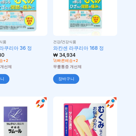
식품
건강/건강식품
라쿠리아 36 정
와칸센 라쿠리아 168 정
30
₩
34,934
송+2
🚀빠른배송+2
 개선제
무릎통증 개선제
구니
장바구니