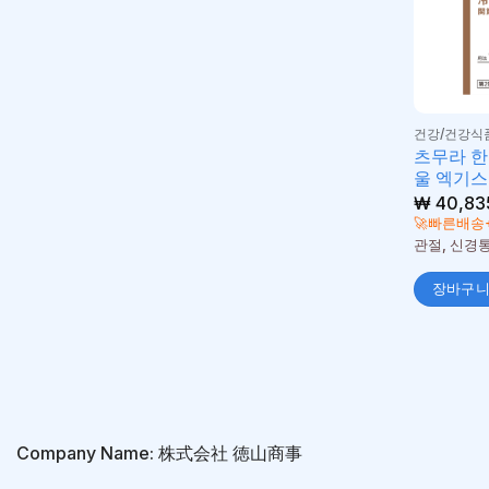
건강/건강식
츠무라 한
울 엑기스
₩
40,83
🚀빠른배송
관절, 신경
장바구
Company Name: 株式会社 徳山商事