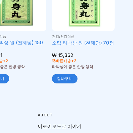
식품
건강/건강식품
박상 원 (천혜당) 150
소립 타박상 원 (천혜당) 70정
1
₩
15,362
송+2
🚀빠른배송+2
좋은 한방 생약
타박상에 좋은 한방 생약
구니
장바구니
ABOUT
이로이로도쿄 이야기