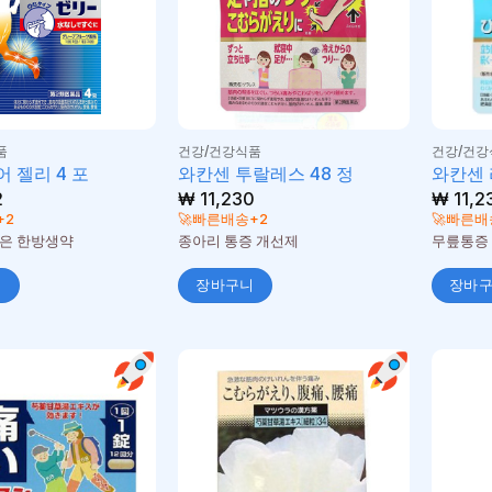
품
건강/건강식품
건강/건강
 젤리 4 포
와칸센 투랄레스 48 정
와칸센 
2
₩
11,230
₩
11,2
+2
🚀빠른배송+2
🚀빠른배
은 한방생약
종아리 통증 개선제
무릎통증
니
장바구니
장바