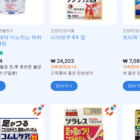
몬밸런스
건강/건강식품
건강/건강
제약 이노치노 하하
시지랏쿠 84 정
트리락 
4정
4
₩
24,203
₩
7,08
월경 전,후 호르몬 불균
🚀빠른배송+2
🚀빠른배
! (7일분)
근육통에 좋은 한방생약
에 좋은 
니
장바구니
장바