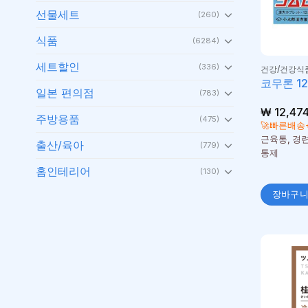
선물세트
(260)
식품
(6284)
세트할인
(336)
건강/건강식
코무론 1
일본 편의점
(783)
₩
12,47
주방용품
(475)
🚀빠른배송
근육통, 경련
출산/육아
(779)
통제
홈인테리어
(130)
장바구