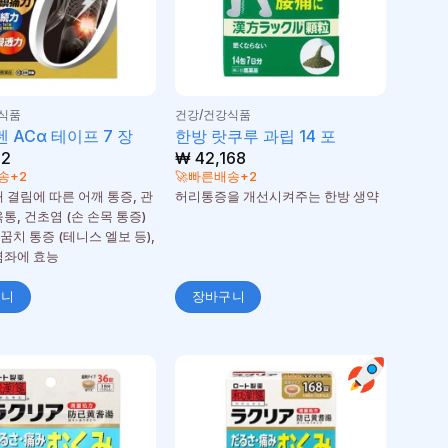
식품
건강/건강식품
 ACα 테이프 7 장
한방 랏쿠루 과립 14 포
02
₩
42,168
송+2
🚀빠른배송+2
깨 결림에 따른 어깨 통증, 관
허리통증을 개선시켜주는 한방 생약
통, 건초염 (손 손목 통증)
꿈치 통증 (테니스 엘보 등),
염좌에 효능
구니
장바구니