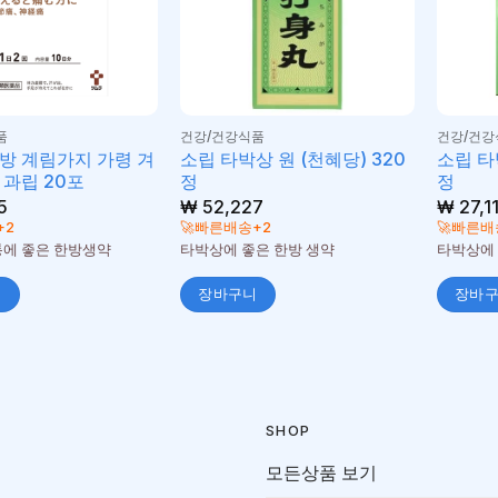
품
건강/건강식품
건강/건강
방 계림가지 가령 겨
소립 타박상 원 (천혜당) 320
소립 타
 과립 20포
정
정
5
₩
52,227
₩
27,11
+2
🚀빠른배송+2
🚀빠른배
통에 좋은 한방생약
타박상에 좋은 한방 생약
타박상에 
니
장바구니
장바
SHOP
모든상품 보기