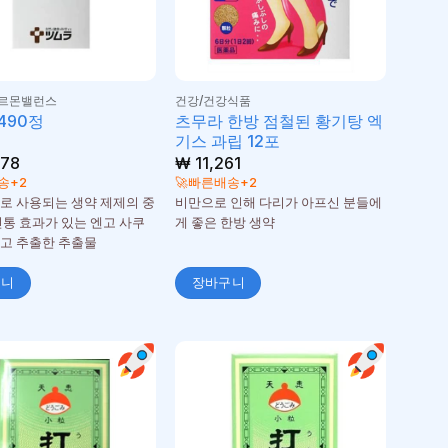
호르몬밸런스
건강/건강식품
츠무라 한방 점철된 황기탕 엑
490정
기스 과립 12포
78
₩
11,261
송+2
🚀빠른배송+2
로 사용되는 생약 제제의 중
비만으로 인해 다리가 아프신 분들에
진통 효과가 있는 엔고 사쿠
게 좋은 한방 생약
고 추출한 추출물
구니
장바구니