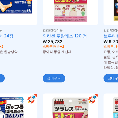
품
건강/건강식품
건강/건강
 24정
와칸센 투랄레스 120 정
보루타렌
₩
35,732
₩
9,7
+2
🚀빠른배송+2
🚀빠른배
은 한방생약
종아리 통증 개선제
요통, 어
절통, 근육
에 효능팔
타박상, 
니
장바구니
장바