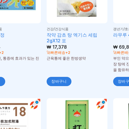
품
건강/건강식품
갱년기/
작약 감초 탕 엑기스 세립
2정
라무루 
2gX12 포
4
₩
17,378
₩
69,8
+2
🚀빠른배송+2
🚀빠른배
, 통증에 효과가 있는 진
근육통에 좋은 한방생약
부인 약으
장 탕에 
을 함유하
니
장바구니
장바