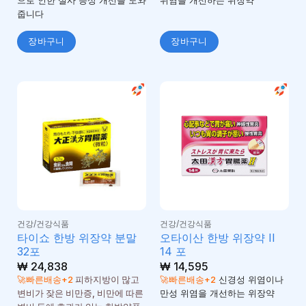
으로 인한 설사 증상 개선을 도와
위염을 개선하는 위장약
줍니다
장바구니
장바구니
건강/건강식품
건강/건강식품
타이쇼 한방 위장약 분말
오타이산 한방 위장약 II
32포
14 포
₩
24,838
₩
14,595
🚀빠른배송+2
피하지방이 많고
🚀빠른배송+2
신경성 위염이나
변비가 잦은 비만증, 비만에 따른
만성 위염을 개선하는 위장약