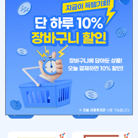
건강/건강식품
건강/건강식품
츠무라 한방 여섯 군자탕
배농산 추출물 정제 J63 정
엑기스 과립 10포
₩
12,647
₩
22,460
🚀빠른배송+2
🚀빠른배송+2
환부가 화농하는 것이 피부 질환,
위장에 좋은 한방 생약
치은염, 편도선염을 개선
장바구니
장바구니