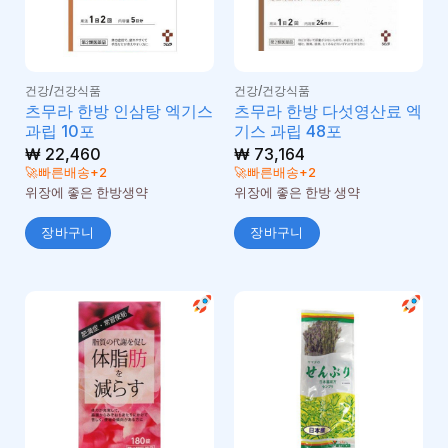
건강/건강식품
건강/건강식품
츠무라 한방 인삼탕 엑기스
츠무라 한방 다섯영산료 엑
과립 10포
기스 과립 48포
₩
22,460
₩
73,164
🚀빠른배송+2
🚀빠른배송+2
위장에 좋은 한방생약
위장에 좋은 한방 생약
장바구니
장바구니