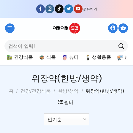
Skip
공유하기
to
content
검
색:
건강식품
식품
뷰티
생활용품
선
위장약(한방/생약)
홈
/
건강/건강식품
/
한방/생약
/
위장약(한방/생약)
필터