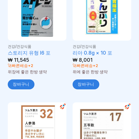
건강/건강식품
건강/건강식품
스토리지 유형 I6 포
리아 0.8g × 10 포
₩
11,545
₩
8,001
🚀빠른배송+2
🚀빠른배송+2
위장에 좋은 한방 생약
위에 좋은 한방 생약
장바구니
장바구니