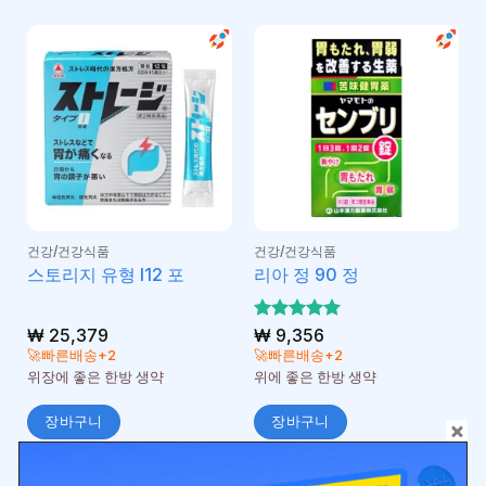
건강/건강식품
건강/건강식품
스토리지 유형 I12 포
리아 정 90 정
₩
25,379
5 중에서
₩
9,356
5
로 평가
🚀빠른배송+2
🚀빠른배송+2
됨
위장에 좋은 한방 생약
위에 좋은 한방 생약
장바구니
장바구니