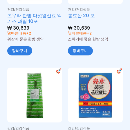
건강/건강식품
건강/건강식품
츠무라 한방 다섯​​영산료 엑
통효산 20 포
기스 과립 10포
₩
30,639
₩
30,639
🚀빠른배송+2
🚀빠른배송+2
위장에 좋은 한방 생약
소화기에 좋은 한방 생약
장바구니
장바구니
건강/건강식품
건강/건강식품