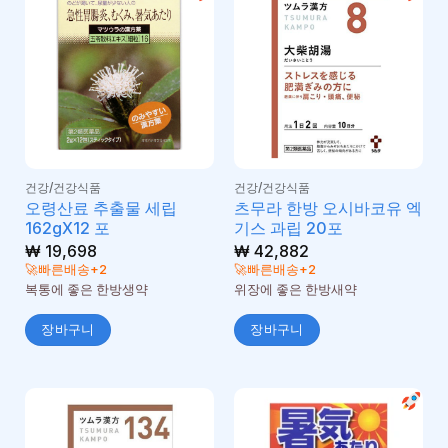
건강/건강식품
건강/건강식품
오령산료 추출물 세립
츠무라 한방 오시바코유 엑
162gX12 포
기스 과립 20포
₩
19,698
₩
42,882
🚀빠른배송+2
🚀빠른배송+2
복통에 좋은 한방생약
위장에 좋은 한방새약
장바구니
장바구니