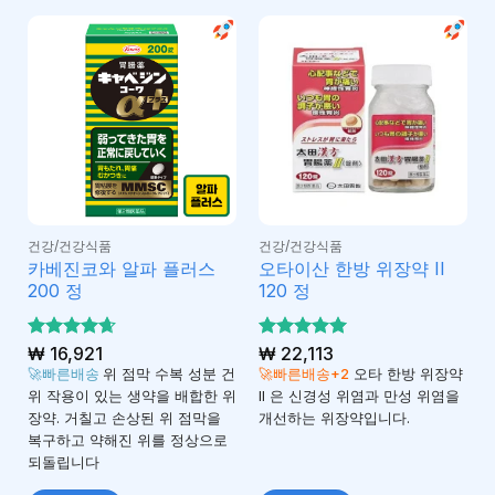
건강/건강식품
건강/건강식품
카베진코와 알파 플러스
오타이산 한방 위장약 II
200 정
120 정
5 중에서
₩
16,921
5 중에서
₩
22,113
4.65
5
로 평
로 평가
🚀빠른배송
위 점막 수복 성분 건
🚀빠른배송+2
오타 한방 위장약
가됨
됨
위 작용이 있는 생약을 배합한 위
II 은 신경성 위염과 만성 위염을
장약. 거칠고 손상된 위 점막을
개선하는 위장약입니다.
복구하고 약해진 위를 정상으로
되돌립니다