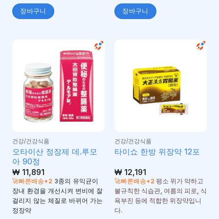
장바구니
장바구니
건강/건강식품
건강/건강식품
오타이산 정장제 데.루모
타이쇼 한방 위장약 12포
아 90정
₩
11,891
₩
12,191
🚀빠른배송+2
3종의 유익균이
🚀빠른배송+2
평소 위가 약하고
장내 환경을 개선시켜 변비에 잘
불규칙한 식습관, 여름의 피로, 식
걸리지 않는 체질로 바뀌어 가는
욕부진 등에 적합한 위장약입니
정장약
다.