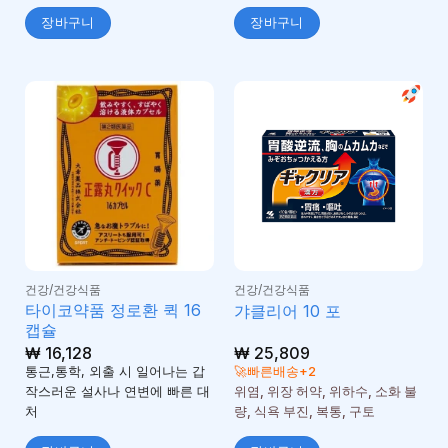
장바구니
장바구니
건강/건강식품
건강/건강식품
타이코약품 정로환 퀵 16
갸클리어 10 포
캡슐
₩
16,128
₩
25,809
통근,통학, 외출 시 일어나는 갑
🚀빠른배송+2
작스러운 설사나 연변에 빠른 대
위염, 위장 허약, 위하수, 소화 불
처
량, 식욕 부진, 복통, 구토