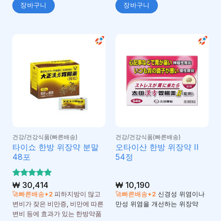
장바구니
장바구니
건강/건강식품(빠른배송)
건강/건강식품(빠른배송)
타이쇼 한방 위장약 분말
오타이산 한방 위장약 II
48포
54정
5 중에서
₩
30,414
₩
10,190
5
로 평가
🚀빠른배송+2
피하지방이 많고
🚀빠른배송+2
신경성 위염이나
됨
변비가 잦은 비만증, 비만에 따른
만성 위염을 개선하는 위장약
변비 등에 효과가 있는 한방약품