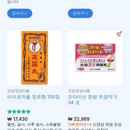
입니다
장바구니
장바구니
건강/건강식품
건강/건강식품
오타이산 한방 위장약 II
타이코약품 정로환 100정
34 포
5 중에서
₩
17,430
₩
22,869
5
로 평가
물변, 설사, 식후 설사, 소화불량
🚀빠른배송+2
신경성 위염 만성
됨