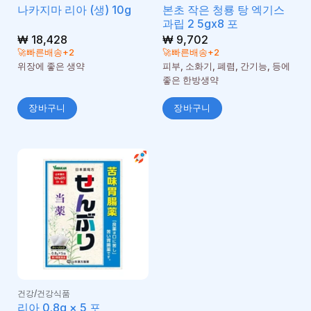
본초 작은 청룡 탕 엑기스
나카지마 리아 (생) 10g
과립 2 5gx8 포
₩
18,428
₩
9,702
🚀빠른배송+2
🚀빠른배송+2
위장에 좋은 생약
피부, 소화기, 폐렴, 간기능, 등에
좋은 한방생약
장바구니
장바구니
건강/건강식품
리아 0.8g × 5 포