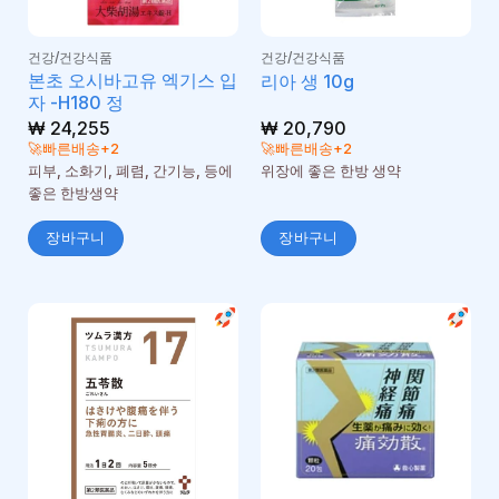
건강/건강식품
건강/건강식품
본초 오시바고유 엑기스 입
리아 생 10g
자 -H180 정
₩
24,255
₩
20,790
🚀빠른배송+2
🚀빠른배송+2
피부, 소화기, 폐렴, 간기능, 등에
위장에 좋은 한방 생약
좋은 한방생약
장바구니
장바구니