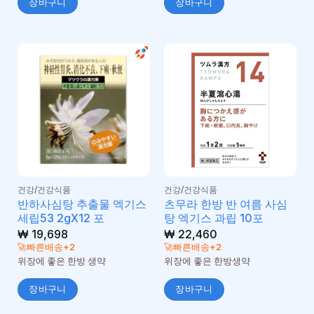
장바구니
장바구니
건강/건강식품
건강/건강식품
반하사심탕 추출물 엑기스
츠무라 한방 반 여름 사심
세립53 2gX12 포
탕 엑기스 과립 10포
₩
19,698
₩
22,460
🚀빠른배송+2
🚀빠른배송+2
위장에 좋은 한방 생약
위장에 좋은 한방생약
장바구니
장바구니