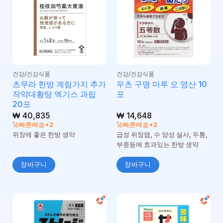
건강/건강식품
건강/건강식품
츠무라 한방 계림가지 추가
우츠 구명 마루 오 영산 10
작약대황탕 엑기스 과립
포
20포
₩
40,835
₩
14,648
🚀빠른배송+2
🚀빠른배송+2
위장에 좋은 한방 생약
급성 위장염, 수 양성 설사, 두통,
부종등에 효과있는 한방 생약
장바구니
장바구니