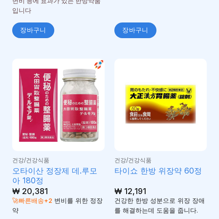
변비 등에 효과가 있는 한방약품
입니다
장바구니
장바구니
건강/건강식품
건강/건강식품
오타이산 정장제 데.루모
타이쇼 한방 위장약 60정
아 180정
₩
20,381
₩
12,191
🚀빠른배송+2
변비를 위한 정장
건강한 한방 성분으로 위장 장애
약
를 해결하는데 도움을 줍니다.