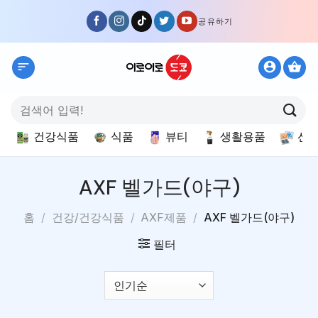
Skip
공유하기
to
content
검
색:
건강식품
식품
뷰티
생활용품
선
AXF 벨가드(야구)
홈
/
건강/건강식품
/
AXF제품
/
AXF 벨가드(야구)
필터