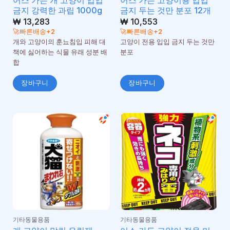
금지 강력한 과립 1000g
금지 두는 것만 분포 12개
₩
13,283
₩
10,553
🚀빠른배송+2
🚀빠른배송+2
개와 고양이의 훈뇨침입 피해 대
고양이 전용 입입 금지 두는 것만
책에 싫어하는 식물 유래 성분 배
분포
합
장바구니
장바구니
기타동물용품
기타동물용품