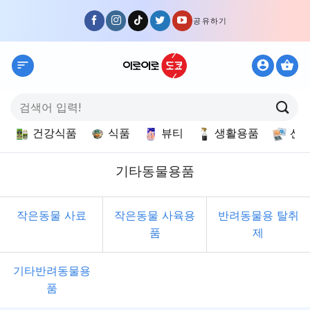
Skip
공유하기
to
content
검
색:
건강식품
식품
뷰티
생활용품
선
기타동물용품
작은동물 사료
작은동물 사육용
반려동물용 탈취
품
제
기타반려동물용
품