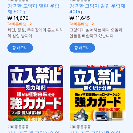
강력한 고양이 말린 우립
강력한 고양이 말린 우립제
제 900g
400g
₩
14,679
₩
11,645
🚀빠른배송+2
🚀빠른배송+2
화단, 정원, 주차장에의 훈뇨 피해
고양이가 싫어하는 페퍼 오일과
와 침입 방지에!
멘톨을 배합하고 있습니다
장바구니
장바구니
기타동물용품
기타동물용품
어스 가든 개 고양이 입입
어스 가든 고양이용 입입