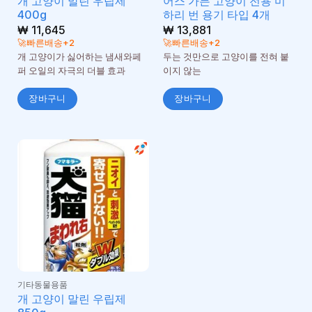
개 고양이 말린 우립제
어스 가든 고양이 전용 미
400g
하리 번 용기 타입 4개
₩
11,645
₩
13,881
🚀빠른배송+2
🚀빠른배송+2
개 고양이가 싫어하는 냄새와페
두는 것만으로 고양이를 전혀 붙
퍼 오일의 자극의 더블 효과
이지 않는
장바구니
장바구니
기타동물용품
개 고양이 말린 우립제