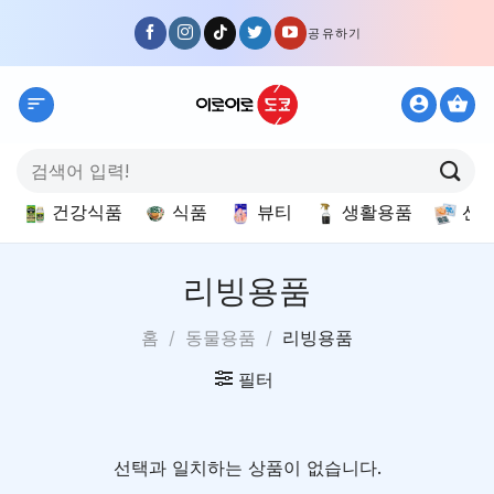
Skip
공유하기
to
content
검
색:
건강식품
식품
뷰티
생활용품
선
리빙용품
홈
/
동물용품
/
리빙용품
필터
선택과 일치하는 상품이 없습니다.