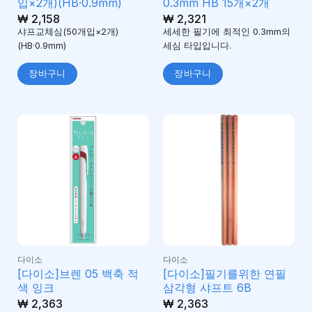
입×2개)(HB·0.9mm)
0.3mm HB 15개×2개
₩
2,158
₩
2,321
샤프교체심(50개입×2개)
세세한 필기에 최적인 0.3mm의
(HB·0.9mm)
세심 타입입니다.
장바구니
장바구니
다이소
다이소
[다이소]브렌 05 백축 적
[다이소]필기를위한 연필
색 잉크
삼각형 샤프트 6B
₩
2,363
₩
2,363