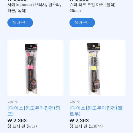
서예 Impenen (브러시, 벨소리,
슈퍼 라루 오일 마커 (블랙)
해군, 녹색)
25mm.
장바구니
장바구니
다이소
다이소
[다이소]윈도우마킹펜(핑
[다이소]윈도우마킹펜(옐
크)
로우)
₩
2,363
₩
2,363
창 표시 펜 (핑크)
창 표시 펜 (노란색)