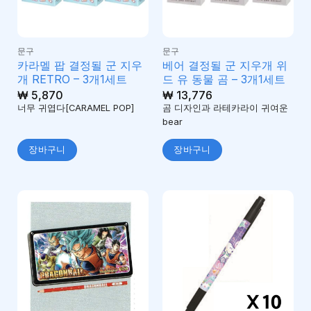
문구
문구
카라멜 팝 결정될 군 지우
베어 결정될 군 지우개 위
개 RETRO – 3개1세트
드 유 동물 곰 – 3개1세트
₩
5,870
₩
13,776
너무 귀엽다[CARAMEL POP]
곰 디자인과 라테카라이 귀여운
bear
장바구니
장바구니