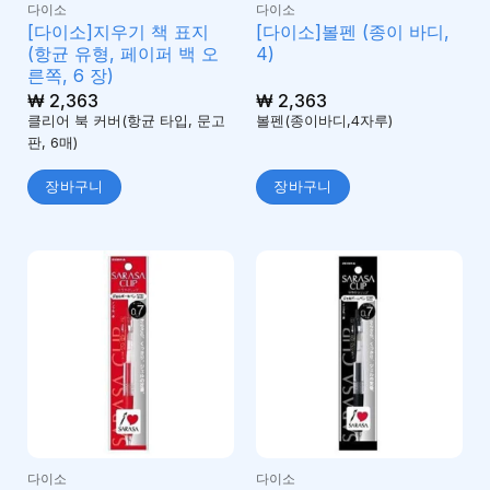
다이소
다이소
[다이소]지우기 책 표지
[다이소]볼펜 (종이 바디,
(항균 유형, 페이퍼 백 오
4)
른쪽, 6 장)
₩
2,363
₩
2,363
클리어 북 커버(항균 타입, 문고
볼펜(종이바디,4자루)
판, 6매)
장바구니
장바구니
다이소
다이소