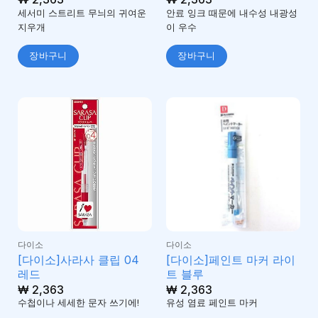
세서미 스트리트 무늬의 귀여운
안료 잉크 때문에 내수성 내광성
지우개
이 우수
장바구니
장바구니
다이소
다이소
[다이소]사라사 클립 04
[다이소]페인트 마커 라이
레드
트 블루
₩
2,363
₩
2,363
수첩이나 세세한 문자 쓰기에!
유성 염료 페인트 마커