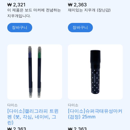
₩
2,321
₩
2,363
이 제품은 보드 마커에 전념하는
재미있는 지우개 (장난감)
지우개입니다.
장바구니
장바구니
다이소
다이소
[다이소]캘리그라피 트윈
[다이소]슈퍼극태유성마커
펜 (붓, 각심, 네이비, 그
(검정) 25mm
린)
₩
2,363
₩
2,363