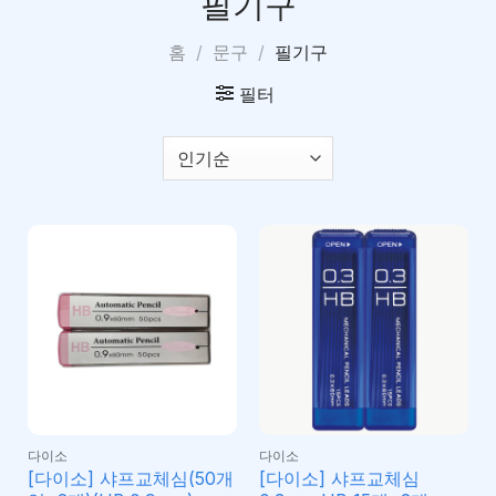
필기구
홈
/
문구
/
필기구
필터
다이소
다이소
[다이소] 샤프교체심(50개
[다이소] 샤프교체심