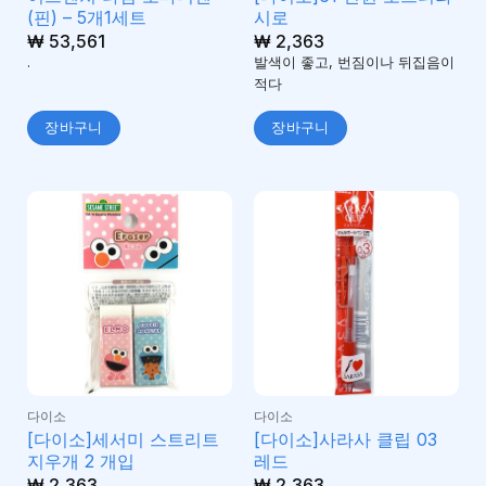
(핀) – 5개1세트
시로
₩
53,561
₩
2,363
.
발색이 좋고, 번짐이나 뒤집음이
적다
장바구니
장바구니
다이소
다이소
[다이소]세서미 스트리트
[다이소]사라사 클립 03
지우개 2 개입
레드
₩
2,363
₩
2,363