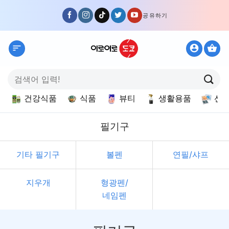
Skip
공유하기
to
content
검
색:
건강식품
식품
뷰티
생활용품
선
필기구
기타 필기구
볼펜
연필/샤프
지우개
형광펜/
네임펜