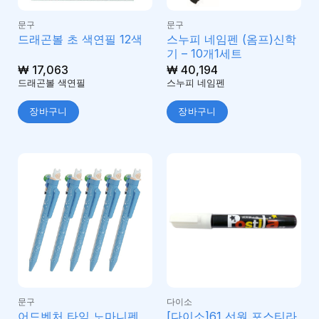
문구
문구
스누피 네임펜 (옴프)신학
드래곤볼 초 색연필 12색
기 – 10개1세트
₩
17,063
₩
40,194
드래곤볼 색연필
스누피 네임펜
장바구니
장바구니
문구
다이소
어드벤처 타임 노마니펜
[다이소]61 선원 포스티라