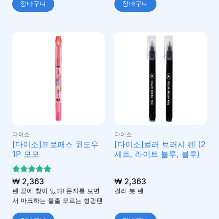
장바구니
장바구니
다이소
다이소
[다이소]프로패스 윈도우
[다이소]컬러 브러시 펜 (2
1P 모모
세트, 라이트 블루, 블루)
5 중에서
₩
2,363
₩
2,363
5
로 평가
펜 끝에 창이 있다! 문자를 보면
컬러 붓 펜
됨
서 마크하는 돌출 모르는 형광펜