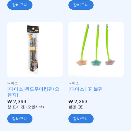
장바구니
장바구니
다이소
다이소
[다이소]윈도우마킹펜(오
[다이소] 꽃 볼펜
렌지)
₩
2,363
₩
2,363
창 표시 펜 (오렌지색)
볼펜 (꽃)
장바구니
장바구니