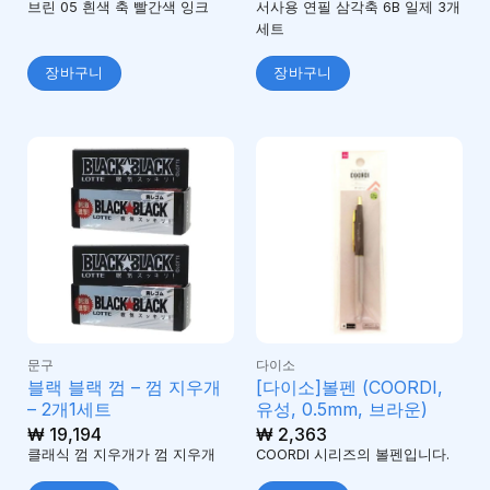
브린 05 흰색 축 빨간색 잉크
서사용 연필 삼각축 6B 일제 3개
세트
장바구니
장바구니
문구
다이소
블랙 블랙 껌 – 껌 지우개
[다이소]볼펜 (COORDI,
– 2개1세트
유성, 0.5mm, 브라운)
₩
19,194
₩
2,363
클래식 껌 지우개가 껌 지우개
COORDI 시리즈의 볼펜입니다.