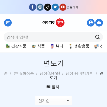
Skip
공유하기
to
content
검
색:
건강식품
식품
뷰티
생활용품
선
면도기
홈
/
뷰티/화장품
/
남성(Mens)
/
남성 쉐이빙케어
/
면
도기
필터