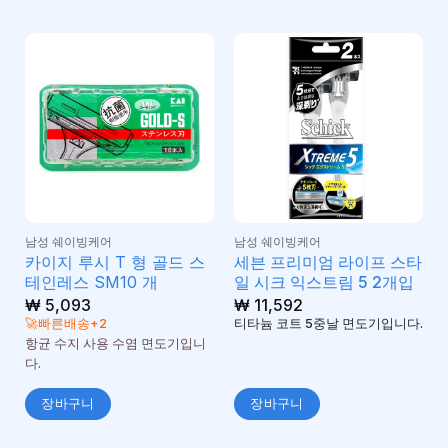
남성 쉐이빙케어
남성 쉐이빙케어
카이지 루시 T 형 골드 스
세븐 프리미엄 라이프 스타
테인레스 SM10 개
일 시크 익스트림 5 2개입
₩
5,093
₩
11,592
🚀빠른배송+2
티타늄 코트 5중날 면도기입니다.
항균 수지 사용 수염 면도기입니
다.
장바구니
장바구니