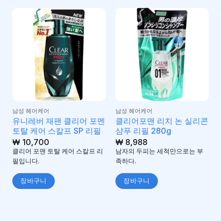
남성 헤어케어
남성 헤어케어
유니레버 재팬 클리어 포멘
클리어포맨 리치 논 실리콘
토탈 케어 스칼프 SP 리필
샴푸 리필 280g
₩
10,700
₩
8,988
클리어 포맨 토탈 케어 스칼프 리
남자의 두피는 세척만으로는 부
필입니다.
족하다.
장바구니
장바구니