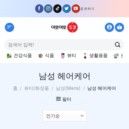
Skip
공유하기
to
content
검
색:
건강식품
식품
뷰티
생활용품
선
남성 헤어케어
홈
/
뷰티/화장품
/
남성(Mens)
/
남성 헤어케어
필터