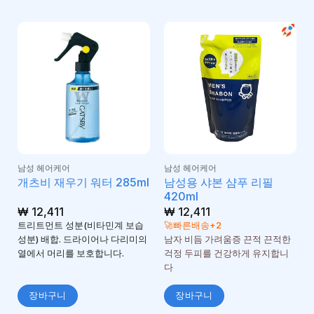
남성 헤어케어
남성 헤어케어
남성용 샤본 샴푸 리필
개츠비 재우기 워터 285ml
420ml
₩
12,411
₩
12,411
트리트먼트 성분(비타민계 보습
🚀빠른배송+2
성분) 배합. 드라이어나 다리미의
남자 비듬 가려움증 끈적 끈적한
열에서 머리를 보호합니다.
걱정 두피를 건강하게 유지합니
다
장바구니
장바구니