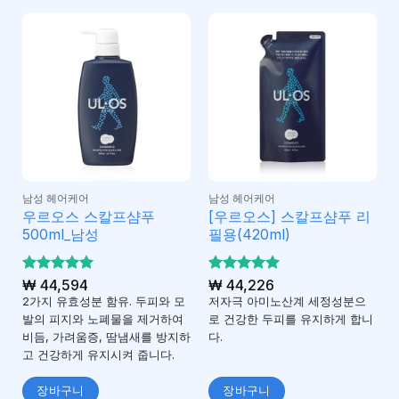
남성 헤어케어
남성 헤어케어
우르오스 스칼프샴푸
[우르오스] 스칼프샴푸 리
500ml_남성
필용(420ml)
5 중에서
₩
44,594
5 중에서
₩
44,226
5
5
로 평가
로 평가
2가지 유효성분 함유. 두피와 모
저자극 아미노산계 세정성분으
됨
됨
발의 피지와 노폐물을 제거하여
로 건강한 두피를 유지하게 합니
비듬, 가려움증, 땀냄새를 방지하
다.
고 건강하게 유지시켜 줍니다.
장바구니
장바구니