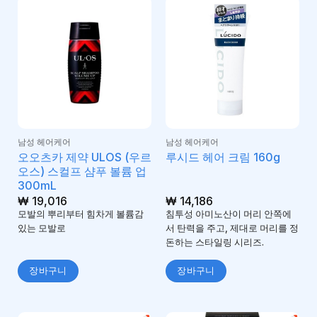
남성 헤어케어
남성 헤어케어
오오츠카 제약 ULOS (우르
루시드 헤어 크림 160g
오스) 스컬프 샴푸 볼륨 업
300mL
₩
19,016
₩
14,186
모발의 뿌리부터 힘차게 볼륨감
침투성 아미노산이 머리 안쪽에
있는 모발로
서 탄력을 주고, 제대로 머리를 정
돈하는 스타일링 시리즈.
장바구니
장바구니