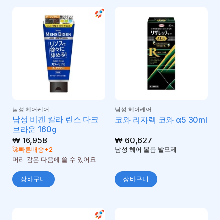
남성 헤어케어
남성 헤어케어
남성 비겐 칼라 린스 다크
코와 리자렉 코와 α5 30ml
브라운 160g
₩
16,958
₩
60,627
🚀빠른배송+2
남성 헤어 볼륨 발모제
머리 감은 다음에 쓸 수 있어요
장바구니
장바구니