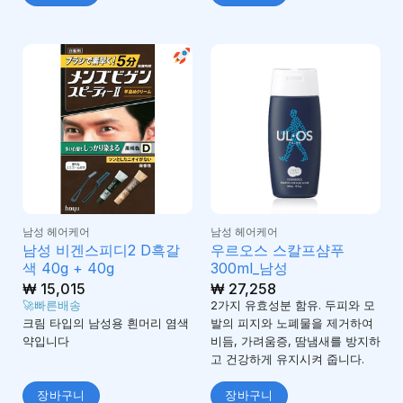
남성 헤어케어
남성 헤어케어
남성 비겐스피디2 D흑갈
우르오스 스칼프샴푸
색 40g + 40g
300ml_남성
₩
15,015
₩
27,258
🚀빠른배송
2가지 유효성분 함유. 두피와 모
크림 타입의 남성용 흰머리 염색
발의 피지와 노폐물을 제거하여
약입니다
비듬, 가려움증, 땀냄새를 방지하
고 건강하게 유지시켜 줍니다.
장바구니
장바구니