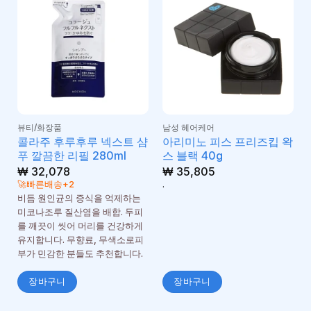
뷰티/화장품
남성 헤어케어
콜라주 후루후루 넥스트 샴
아리미노 피스 프리즈킵 왁
푸 깔끔한 리필 280ml
스 블랙 40g
₩
32,078
₩
35,805
🚀빠른배송+2
.
비듬 원인균의 증식을 억제하는
미코나조루 질산염을 배합. 두피
를 깨끗이 씻어 머리를 건강하게
유지합니다. 무향료, 무색소로피
부가 민감한 분들도 추천합니다.
장바구니
장바구니