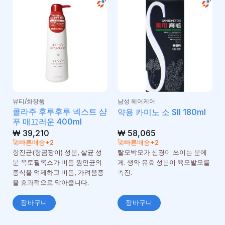
뷰티/화장품
남성 헤어케어
콜라주 후루후루 넥스트 샴
약용 카미노 소 SII 180ml
푸 매끄러운 400ml
₩
39,210
₩
58,065
🚀빠른배송+2
🚀빠른배송+2
항진균(항곰팡이) 성분, 살균 성
탈모박모가 신경이 쓰이는 분에
분 옥토필록스가 비듬 원인균의
게. 생약 유효 성분이 육모발모를
증식을 억제하고 비듬, 가려움증
촉진.
을 효과적으로 막아줍니다.
장바구니
장바구니