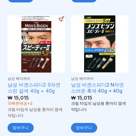
남성 헤어케어
남성 헤어케어
남성 비겐스피디2 S자연
남성 비겐스피디2 N자연
스런 갈색 40g + 40g
스러운 흑색 40g + 40g
₩
15,015
₩
15,015
🚀빠른배송+2
크림 타입의 남성용 흰머리 염색
크림 타입의 남성용 흰머리 염색
약입니다
약입니다
장바구니
장바구니