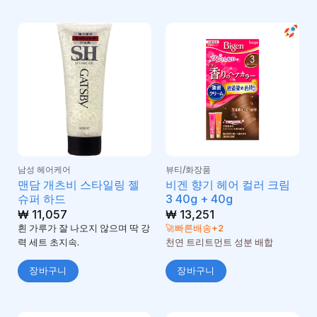
남성 헤어케어
뷰티/화장품
맨담 개츠비 스타일링 젤
비겐 향기 헤어 컬러 크림
슈퍼 하드
3 40g + 40g
₩
11,057
₩
13,251
흰 가루가 잘 나오지 않으며 딱 강
🚀빠른배송+2
력 세트 초지속.
천연 트리트먼트 성분 배합
장바구니
장바구니