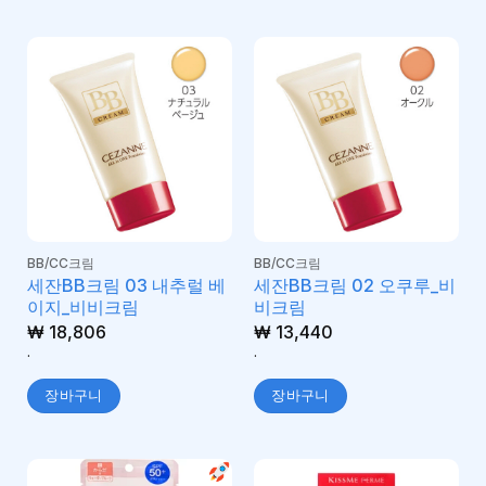
BB/CC크림
BB/CC크림
세잔BB크림 03 내추럴 베
세잔BB크림 02 오쿠루_비
이지_비비크림
비크림
₩
18,806
₩
13,440
.
.
장바구니
장바구니