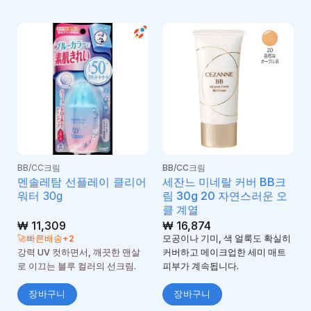
BB/CC크림
BB/CC크림
멘솔레탐 선플레이 클리어
세잔느 미네랄 커버 BB크
워터 30g
림 30g 20 자연스러운 오
클 계열
₩
11,309
₩
16,874
🚀빠른배송+2
모공이나 기미, 색 얼룩도 확실히
강력 UV 컷하면서, 깨끗한 맨살
커버하고 메이크업한 세미 매트
로 이끄는 블루 컬러의 선크림.
피부가 계속됩니다.
장바구니
장바구니