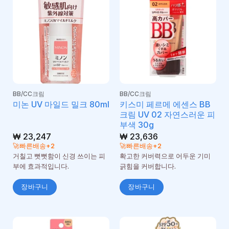
BB/CC크림
BB/CC크림
키스미 페르메 에센스 BB
미논 UV 마일드 밀크 80ml
크림 UV 02 자연스러운 피
부색 30g
₩
23,247
₩
23,636
🚀빠른배송+2
🚀빠른배송+2
거칠고 뻣뻣함이 신경 쓰이는 피
확고한 커버력으로 어두운 기미
부에 효과적입니다.
긁힘을 커버합니다.
장바구니
장바구니