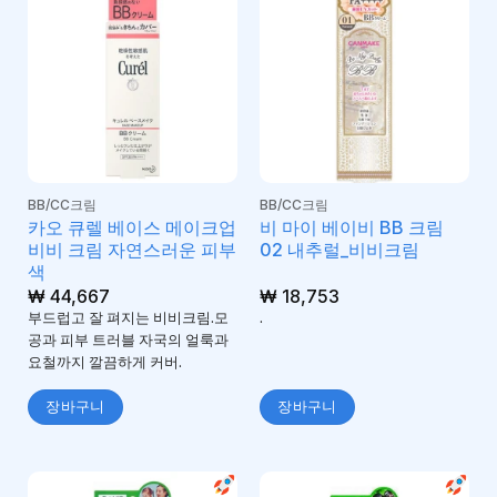
BB/CC크림
BB/CC크림
카오 큐렐 베이스 메이크업
비 마이 베이비 BB 크림
비비 크림 자연스러운 피부
02 내추럴_비비크림
색
₩
44,667
₩
18,753
부드럽고 잘 펴지는 비비크림.모
.
공과 피부 트러블 자국의 얼룩과
요철까지 깔끔하게 커버.
장바구니
장바구니