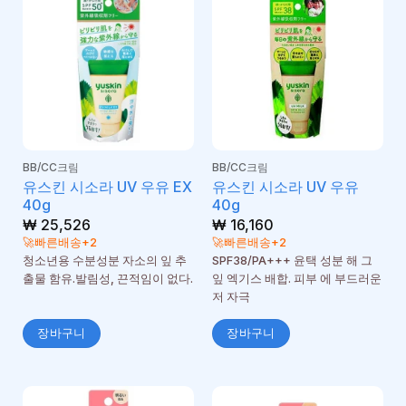
BB/CC크림
BB/CC크림
유스킨 시소라 UV 우유 EX
유스킨 시소라 UV 우유
40g
40g
₩
25,526
₩
16,160
🚀빠른배송+2
🚀빠른배송+2
청소년용 수분성분 자소의 잎 추
SPF38/PA+++ 윤택 성분 해 그
출물 함유.발림성, 끈적임이 없다.
잎 엑기스 배합. 피부 에 부드러운
저 자극
장바구니
장바구니