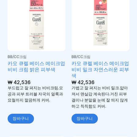
BB/CC크림
BB/CC크림
카오 큐렐 베이스 메이크업
카오 큐렐 베이스 메이크업
비비 크림 밝은 피부색
비비 밀크 자연스러운 피부
색
₩
42,536
₩
42,536
부드럽고 잘 펴지는 비비크림.모
가볍고 잘 펴지는 비비 밀크.얇아
공과 피부 트러블 자국의 얼룩과
져서 맨살감 계속된다.거친 피부
요철까지 깔끔하게 커버.
결이나 분말을 눈에 잘 띄지 않게
하고 칙칙함도 커버.
장바구니
장바구니