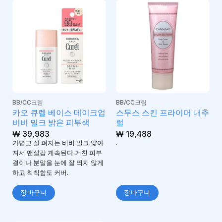
BB/CC크림
BB/CC크림
카오 큐렐 베이스 메이크업
스무스 스킨 프라이머 내추
비비 밀크 밝은 피부색
럴
₩
39,983
₩
19,488
가볍고 잘 펴지는 비비 밀크.얇아
.
져서 맨살감 계속된다.거친 피부
결이나 분말을 눈에 잘 띄지 않게
하고 칙칙함도 커버.
장바구니
장바구니