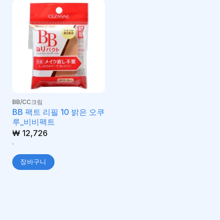
BB/CC크림
BB 팩트 리필 10 밝은 오쿠
루_비비팩트
₩
12,726
.
장바구니