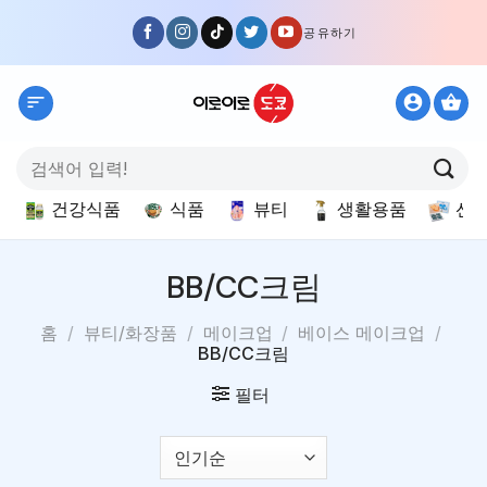
Skip
공유하기
to
content
검
색:
건강식품
식품
뷰티
생활용품
선
BB/CC크림
홈
/
뷰티/화장품
/
메이크업
/
베이스 메이크업
/
BB/CC크림
필터