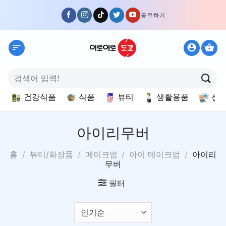
Skip
공유하기
to
content
검
색:
건강식품
식품
뷰티
생활용품
선
아이리무버
홈
/
뷰티/화장품
/
메이크업
/
아이 메이크업
/
아이리
무버
필터