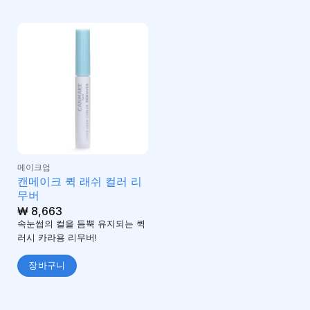
메이크업
캔메이크 퀵 래쉬 컬러 리
무버
₩
8,663
속눈썹의 컬을 듬뿍 유지되는 퀵
러시 카라용 리무버!
장바구니