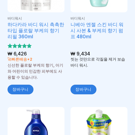
바디워시
바디워시
하다카라 바디 워시 촉촉한
니베아 엔젤 스킨 바디 워
타입 플로랄 부케의 향기
시 사본 & 부케의 향기 펌
리필 360ml
프 480ml
5 중에서
₩
6,426
₩
9,434
5
로 평가
🚀빠른배송+2
씻는 것만으로 각질을 제거 보습
됨
신선한 플로랄 부케의 향기, 아기
바디 워시.
와 어린이의 민감한 피부에도 사
용할 수 있습니다.
장바구니
장바구니