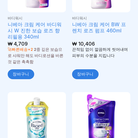
바디워시
바디워시
니베아 크림 케어 바디워
니베아 크림 케어 BW 프
시 W 진한 보습 로즈 향
렌치 로즈 펌프 460ml
리필용 340ml
₩
4,709
₩
10,406
🚀빠른배송+2
2중 깊은 보습으
끈적임 없이 깔끔하게 씻어내며
로 샤워만 해도 바디로션을 바른
피부의 수분을 지킵니다
것 같은 촉촉함
장바구니
장바구니