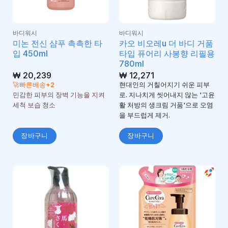
바디워시
바디워시
미논 전신 샴푸 촉촉한 타
카오 비오레u 더 바디 거품
입 450ml
타입 퓨어리 사봉향 리필용
780ml
₩
20,239
₩
12,271
🚀빠른배송+2
현대인의 거칠어지기 쉬운 피부
민감한 피부의 장벽 기능을 지켜
로. 지나치게 씻어내지 않는 '고윤
세척 보습 청소
활 처방의 생크림 거품'으로 오염
을 부드럽게 제거.
장바구니
장바구니