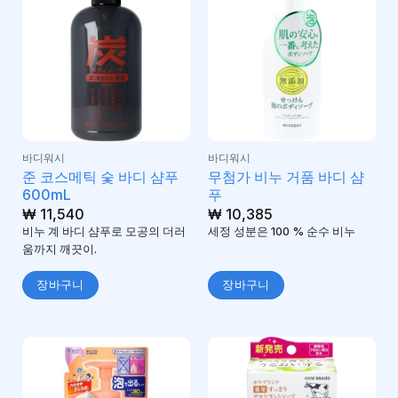
바디워시
바디워시
준 코스메틱 숯 바디 샴푸
무첨가 비누 거품 바디 샴
600mL
푸
₩
11,540
₩
10,385
비누 계 바디 샴푸로 모공의 더러
세정 성분은 100 % 순수 비누
움까지 깨끗이.
장바구니
장바구니