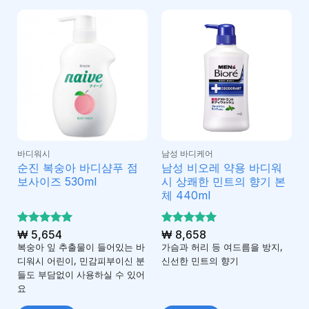
바디워시
남성 바디케어
순진 복숭아 바디샴푸 점
남성 비오레 약용 바디워
보사이즈 530ml
시 상쾌한 민트의 향기 본
체 440ml
5 중에서
₩
5,654
5 중에서
₩
8,658
5
5
로 평가
로 평가
복숭아 잎 추출물이 들어있는 바
가슴과 허리 등 여드름을 방지,
됨
됨
디워시 어린이, 민감피부이신 분
신선한 민트의 향기
들도 부담없이 사용하실 수 있어
요