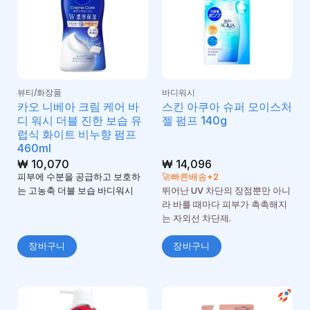
뷰티/화장품
바디워시
카오 니베아 크림 케어 바
스킨 아쿠아 슈퍼 모이스처
디 워시 더블 진한 보습 유
젤 펌프 140g
럽식 화이트 비누향 펌프
460ml
₩
10,070
₩
14,096
피부에 수분을 공급하고 보호하
🚀빠른배송+2
는 고농축 더블 보습 바디워시
뛰어난 UV 차단의 장점뿐만 아니
라 바를 때마다 피부가 촉촉해지
는 자외선 차단제.
장바구니
장바구니