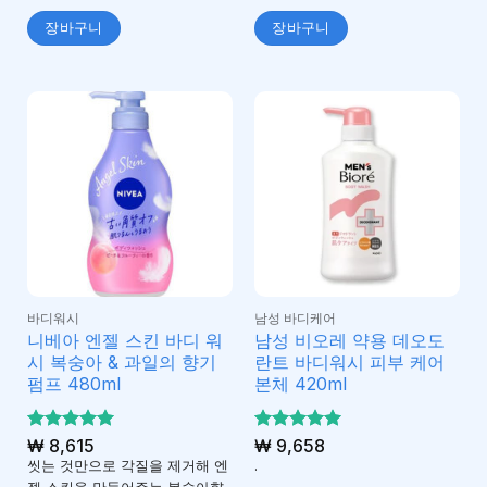
장바구니
장바구니
바디워시
남성 바디케어
니베아 엔젤 스킨 바디 워
남성 비오레 약용 데오도
시 복숭아 & 과일의 향기
란트 바디워시 피부 케어
펌프 480ml
본체 420ml
5 중에서
₩
8,615
5 중에서
₩
9,658
5
5
로 평가
로 평가
씻는 것만으로 각질을 제거해 엔
.
됨
됨