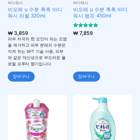
바디워시
바디워시
비오레 u 수분 촉촉 바디
비오레 u 수분 촉촉 바디
워시 리필 320ml
워시 펌프 450ml
₩
3,859
5 중에서
₩
7,859
5
로 평가
피부 자극의 한 요인이 되는 오염
.
됨
을 제거하고 피부 본래의 수분은
지켜 씻는 SPT 기술 사용. 피부
와 같은 약산성으로 부드러운 플
로럴 프루티 향기입니다.
장바구니
장바구니