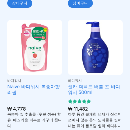
장바구니
장바구니
바디워시
바디워시
Naive 바디워시 복숭아향
센카 퍼펙트 버블 포 바디
리필
워시 500ml
₩
4,778
5 중에서
₩
11,482
5
로 평가
복숭아 잎 추출물 (수분 성분) 함
하루 동안 불쾌한 냄새가 신경이
됨
유. 매끄러운 피부로 가꾸어 줍니
쓰이지 않는 몸의 노폐물을 씻어
다
내는 퓨어 플로랄 향의 바디워시