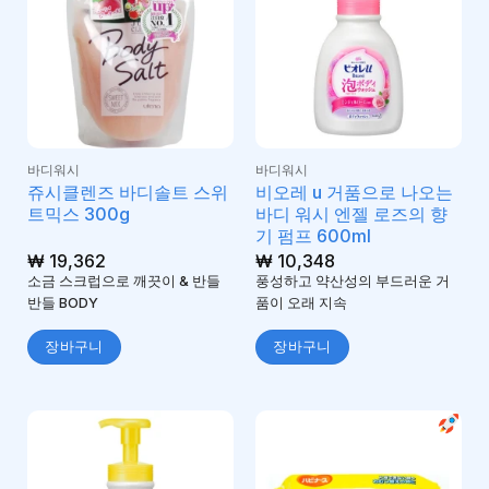
바디워시
바디워시
쥬시클렌즈 바디솔트 스위
비오레 u 거품으로 나오는
트믹스 300g
바디 워시 엔젤 로즈의 향
기 펌프 600ml
₩
19,362
₩
10,348
소금 스크럽으로 깨끗이 & 반들
풍성하고 약산성의 부드러운 거
반들 BODY
품이 오래 지속
장바구니
장바구니