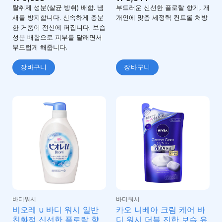
3.67
서
탈취제 성분(살균 방취) 배합. 냄
부드러운 신선한 플로랄 향기, 개
로 평가
새를 방지합니다. 신속하게 충분
개인에 맞춤 세정력 컨트롤 처방
됨
한 거품이 전신에 퍼집니다. 보습
성분 배합으로 피부를 달래면서
부드럽게 해줍니다.
장바구니
장바구니
바디워시
바디워시
비오레 u 바디 워시 일반
카오 니베아 크림 케어 바
친화적 신선한 플로랄 향
디 워시 더블 진한 보습 유