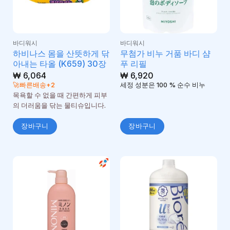
바디워시
바디워시
하비나스 몸을 산뜻하게 닦
무첨가 비누 거품 바디 샴
아내는 타올 (K659) 30장
푸 리필
₩
6,064
₩
6,920
🚀빠른배송+2
세정 성분은 100 % 순수 비누
목욕할 수 없을 때 간편하게 피부
의 더러움을 닦는 물티슈입니다.
장바구니
장바구니