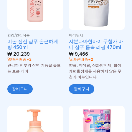
건강/건강식품
바디워시
미논 전신 샴푸 은근하게
샤본다마한바이 무첨가 바
병 450ml
디 샴푸 듬뿍 리필 470ml
₩
20,239
₩
9,466
🚀빠른배송+2
🚀빠른배송+2
민감한 피부의 장벽 기능을 돌보
향료, 착색료, 산화방지제, 합성
는 보습 케어
계면활성제를 사용하지 않은 무
첨가 비누입니다.
장바구니
장바구니