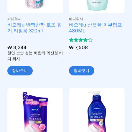
바디워시
바디워시
비오레u 반짝반짝 로즈 향
비오레u 산뜻한 피부펌프
기 리필용 320ml
480ML
₩
3,344
5 중에서
₩
7,508
4
로 평
천연 보습 성분 배합의 약산성 바
.
가됨
디 워시
장바구니
장바구니