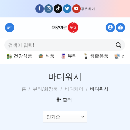
Skip
공유하기
to
content
검
색:
건강식품
식품
뷰티
생활용품
선
바디워시
홈
/
뷰티/화장품
/
바디케어
/
바디워시
필터