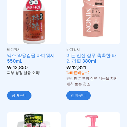
바디워시
바디워시
맥스 약용감물 바디워시
미논 전신 샴푸 촉촉한 타
550mL
입 리필 380ml
₩
13,850
₩
12,821
피부 청정 살균 소독!
🚀빠른배송+2
민감한 피부의 장벽 기능을 지켜
세척 보습 청소
장바구니
장바구니