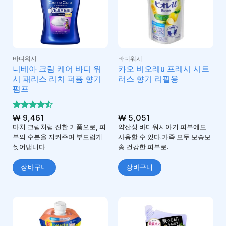
바디워시
바디워시
니베아 크림 케어 바디 워
카오 비오레u 프레시 시트
시 패리스 리치 퍼퓸 향기
러스 향기 리필용
펌프
5 중에서
₩
9,461
₩
5,051
4.5
로 평
마치 크림처럼 진한 거품으로, 피
약산성 바디워시아기 피부에도
가됨
부의 수분을 지켜주며 부드럽게
사용할 수 있다.가족 모두 보송보
씻어냅니다
송 건강한 피부로.
장바구니
장바구니