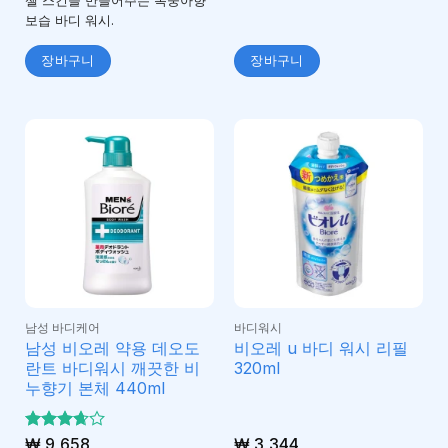
젤 스킨을 만들어주는 복숭아향
보습 바디 워시.
장바구니
장바구니
남성 바디케어
바디워시
남성 비오레 약용 데오도
비오레 u 바디 워시 리필
란트 바디워시 깨끗한 비
320ml
누향기 본체 440ml
5 중에
₩
9,658
₩
3,344