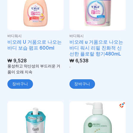
바디워시
바디워시
비오레 U 거품으로 나오는
비오레 u 거품으로 나오는
바디 보습 펌프 600ml
바디 워시 리필 친화적 신
선한 플로랄 향기480mL
₩
9,528
₩
6,538
풍성하고 약산성의 부드러운 거
.
품이 오래 지속
장바구니
장바구니