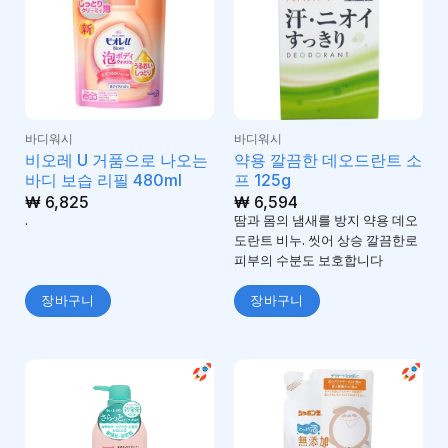
바디워시
바디워시
비오레 U 거품으로 나오는
약용 깔끔한 데오드란트 소
바디 보습 리필 480ml
프 125g
₩
6,825
₩
6,594
.
땀과 몸의 냄새를 방지 약용 데오
도란트 비누. 씻어 상승 깔끔한로
피부의 수분도 보호합니다
장바구니
장바구니