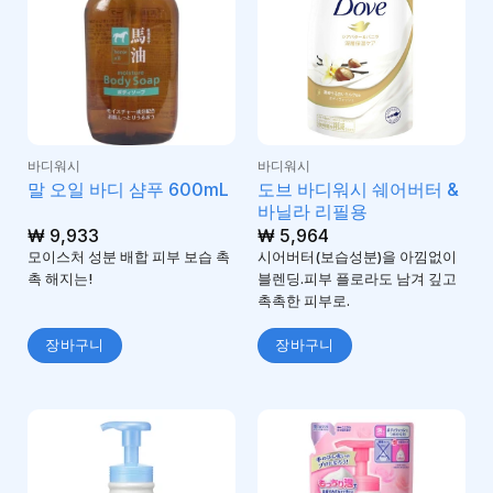
바디워시
바디워시
도브 바디워시 쉐어버터 &
말 오일 바디 샴푸 600mL
바닐라 리필용
₩
9,933
₩
5,964
모이스처 성분 배합 피부 보습 촉
시어버터(보습성분)을 아낌없이
촉 해지는!
블렌딩.피부 플로라도 남겨 깊고
촉촉한 피부로.
장바구니
장바구니