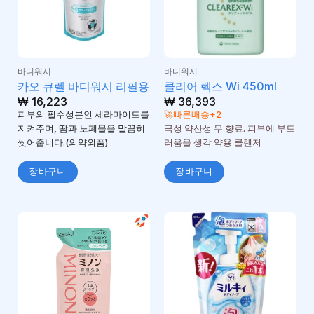
바디워시
바디워시
카오 큐렐 바디워시 리필용
클리어 렉스 Wi 450ml
₩
16,223
₩
36,393
피부의 필수성분인 세라마이드를
🚀빠른배송+2
지켜주며, 땀과 노폐물을 말끔히
극성 약산성 무 향료. 피부에 부드
씻어줍니다.(의약외품)
러움을 생각 약용 클렌저
장바구니
장바구니