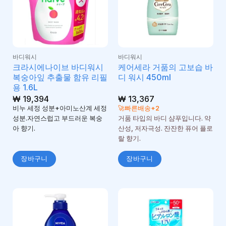
바디워시
바디워시
크라시에나이브 바디워시
케어세라 거품의 고보습 바
복숭아잎 추출물 함유 리필
디 워시 450ml
용 1.6L
₩
19,394
₩
13,367
비누 세정 성분+아미노산계 세정
🚀빠른배송+2
성분.자연스럽고 부드러운 복숭
거품 타입의 바디 샴푸입니다. 약
아 향기.
산성, 저자극성. 잔잔한 퓨어 플로
랄 향기.
장바구니
장바구니