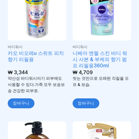
바디워시
바디워시
카오 비오레u 스위트 피치
니베아 엔젤 스킨 바디 워
향기 리필용
시 사본 & 부케의 향기 펌
프 리필용360ml
₩
3,344
₩
4,709
약산성 바디워시아기 피부에도
씻는 것만으로 오래된 각질을 오
사용할 수 있다.가족 모두 보송보
프 & 보습.
송 건강한 피부로.
장바구니
장바구니