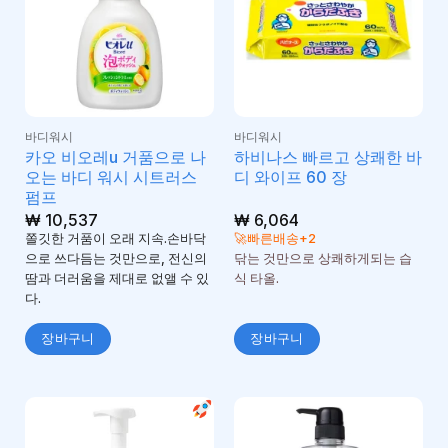
바디워시
바디워시
카오 비오레u 거품으로 나
하비나스 빠르고 상쾌한 바
오는 바디 워시 시트러스
디 와이프 60 장
펌프
₩
10,537
₩
6,064
쫄깃한 거품이 오래 지속.손바닥
🚀빠른배송+2
으로 쓰다듬는 것만으로, 전신의
닦는 것만으로 상쾌하게되는 습
땀과 더러움을 제대로 없앨 수 있
식 타올.
다.
장바구니
장바구니