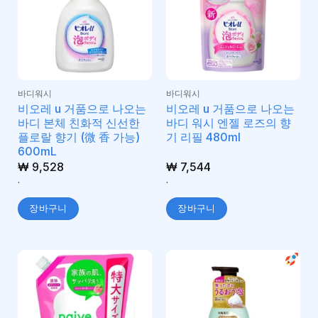
바디워시
바디워시
비오레 u 거품으로 나오는
비오레 u 거품으로 나오는
바디 본체 친화적 신선한
바디 워시 엔젤 로즈의 향
플로랄 향기 (微 香 가능)
기 리필 480ml
600mL
₩
9,528
₩
7,544
.
.
장바구니
장바구니