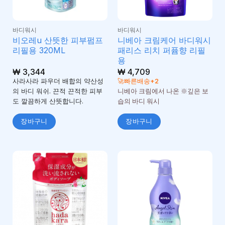
바디워시
바디워시
비오레u 산뜻한 피부펌프
니베아 크림케어 바디워시
리필용 320ML
패리스 리치 퍼퓸향 리필
용
₩
3,344
₩
4,709
사라사라 파우더 배합의 약산성
🚀빠른배송+2
의 바디 워쉬. 끈적 끈적한 피부
니베아 크림에서 나온 ※깊은 보
도 깔끔하게 산뜻합니다.
습의 바디 워시
장바구니
장바구니