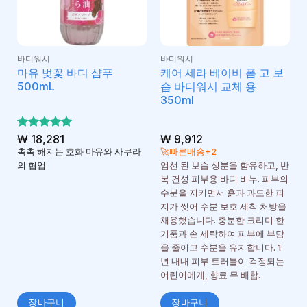
바디워시
바디워시
마유 벚꽃 바디 샴푸
케어 세라 베이비 폼 고 보
500mL
습 바디워시 교체 용
350ml
5 중에서
₩
18,281
₩
9,912
5
로 평가
촉촉 해지는 호화 마유와 사쿠라
🚀빠른배송+2
됨
의 협업
엄선 된 보습 성분을 함유하고, 반
복 건성 피부용 바디 비누. 피부의
수분을 지키면서 흙과 과도한 피
지가 씻어 수분 보호 세척 처방을
채용했습니다. 충분한 크리미 한
거품과 손 세탁하여 피부에 부담
을 줄이고 수분을 유지합니다. 1
년 내내 피부 트러블이 걱정되는
어린이에게, 향료 무 배합.
장바구니
장바구니