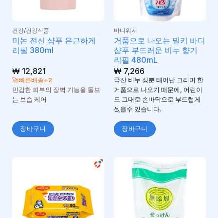
건강/건강식품
바디워시
미논 전신 샴푸 은근하게
거품으로 나오는 밀키 바디
리필 380ml
샴푸 부드러운 비누 향기
리필 480mL
₩
12,821
₩
7,266
🚀빠른배송+2
국산 비누 성분 태어난 크리미 한
민감한 피부의 장벽 기능을 돌보
거품으로 나오기 때문에, 어린이
는 보습 케어
도 그대로 손바닥으로 부드럽게
씼을수 있습니다.
장바구니
장바구니