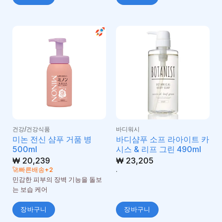
건강/건강식품
바디워시
미논 전신 샴푸 거품 병
바디샴푸 소프 라아이트 카
500ml
시스 & 리프 그린 490ml
₩
20,239
₩
23,205
🚀빠른배송+2
.
민감한 피부의 장벽 기능을 돌보
는 보습 케어
장바구니
장바구니