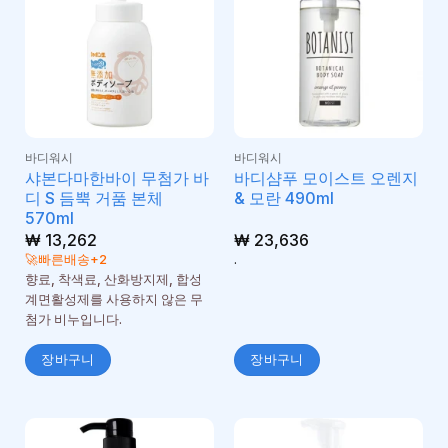
바디워시
바디워시
샤본다마한바이 무첨가 바
바디샴푸 모이스트 오렌지
디 S 듬뿍 거품 본체
& 모란 490ml
570ml
₩
13,262
₩
23,636
🚀빠른배송+2
.
향료, 착색료, 산화방지제, 합성
계면활성제를 사용하지 않은 무
첨가 비누입니다.
장바구니
장바구니