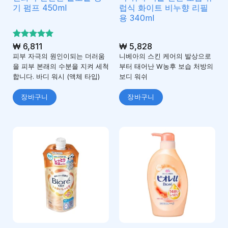
기 펌프 450ml
럽식 화이트 비누향 리필
용 340ml
5 중에서
₩
6,811
₩
5,828
5
로 평가
피부 자극의 원인이되는 더러움
니베아의 스킨 케어의 발상으로
됨
을 피부 본래의 수분을 지켜 세척
부터 태어난 W농후 보습 처방의
합니다. 바디 워시 (액체 타입)
보디 워쉬
장바구니
장바구니