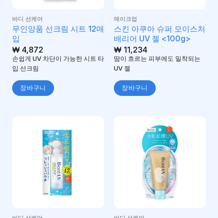
바디 선케어
메이크업
무인양품 선크림 시트 12매
스킨 아쿠아 슈퍼 모이스처
입
배리어 UV 젤 <100g>
₩
4,872
₩
11,234
손쉽게 UV 차단이 가능한 시트 타
땀이 흐르는 피부에도 밀착되는
입 선크림
UV 젤
장바구니
장바구니
바디 선케어
바디 선케어