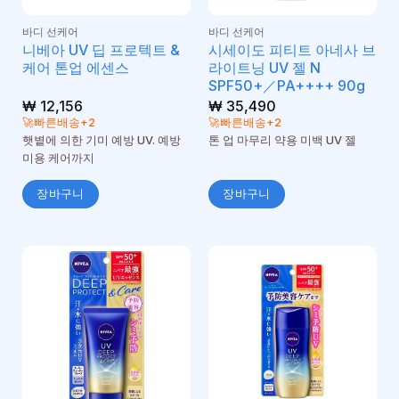
바디 선케어
바디 선케어
니베아 UV 딥 프로텍트 &
시세이도 피티트 아네사 브
케어 톤업 에센스
라이트닝 UV 젤 N
SPF50+／PA++++ 90g
₩
12,156
₩
35,490
🚀빠른배송+2
🚀빠른배송+2
햇볕에 의한 기미 예방 UV. 예방
톤 업 마무리 약용 미백 UV 젤
미용 케어까지
장바구니
장바구니