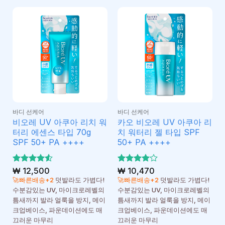
바디 선케어
바디 선케어
비오레 UV 아쿠아 리치 워
카오 비오레 UV 아쿠아 리
터리 에센스 타입 70g
치 워터리 젤 타입 SPF
SPF 50+ PA ++++
50+ PA ++++
5 중에서
₩
12,500
5 중에서
₩
10,470
4.5
4
로 평
로 평
🚀빠른배송+2
덧발라도 가볍다!
🚀빠른배송+2
덧발라도 가볍다!
가됨
가됨
수분감있는 UV, 마이크로레벨의
수분감있는 UV, 마이크로레벨의
틈새까지 발라 얼룩을 방지, 메이
틈새까지 발라 얼룩을 방지, 메이
크업베이스, 파운데이션에도 매
크업베이스, 파운데이션에도 매
끄러운 마무리
끄러운 마무리