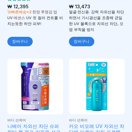
5 중에서
₩
12,395
₩
13,473
4.33
로
🚀빠른배송+2
한정 투명감 업
얼굴·전신용. 강력 자외선을 차단
평가됨
UV 에센스
UV 컷 컬러 컨트롤 비
하면서 가시광선을 조종해 균일
치는듯한 하얀 피부!
한 UV 블록으로 자외선 차단, 오
염 부착을 방지
장바구니
장바구니
바디 선케어
바디 선케어
니베아 자외선 차단 슈퍼
카오 비오레 UV 자외선 차
워터 젤 펌프 리필용 선크
단제 아쿠아 리치 프로텍