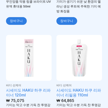
무인양품 약용 링클 브라이트 UV
기미가 생기기 쉬운 낮 환경의 멜
유액 휴대용 50ml
라닌 생성 루트에 주목한 기미 예
방 화장품
장바구니
장바구니
바디 선케어
바디 선케어
시세이도 HAKU 하쿠 리파
시세이도 HAKU 하쿠 리파
이너 120ml
이너 리필용 110ml
₩
75,075
₩
64,865
기미는 막고 수분 가득 찬 투명감
기미는 막고 수분 가득 찬 투명감