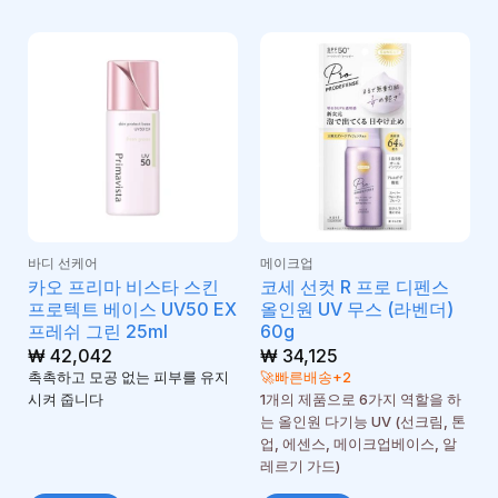
바디 선케어
메이크업
카오 프리마 비스타 스킨
코세 선컷 R 프로 디펜스
프로텍트 베이스 UV50 EX
올인원 UV 무스 (라벤더)
프레쉬 그린 25ml
60g
₩
42,042
₩
34,125
촉촉하고 모공 없는 피부를 유지
🚀빠른배송+2
시켜 줍니다
1개의 제품으로 6가지 역할을 하
는 올인원 다기능 UV (선크림, 톤
업, 에센스, 메이크업베이스, 알
레르기 가드)