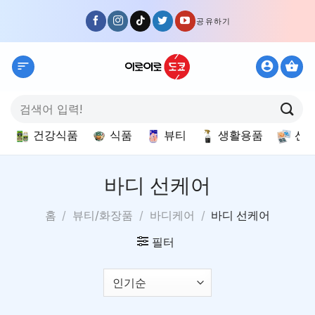
Skip
공유하기
to
content
검
색:
건강식품
식품
뷰티
생활용품
선
바디 선케어
홈
/
뷰티/화장품
/
바디케어
/
바디 선케어
필터