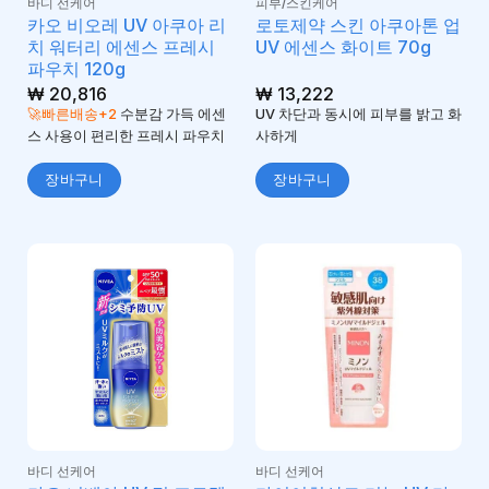
바디 선케어
피부/스킨케어
카오 비오레 UV 아쿠아 리
로토제약 스킨 아쿠아톤 업
치 워터리 에센스 프레시
UV 에센스 화이트 70g
파우치 120g
₩
20,816
₩
13,222
🚀빠른배송+2
수분감 가득 에센
UV 차단과 동시에 피부를 밝고 화
스 사용이 편리한 프레시 파우치
사하게
장바구니
장바구니
바디 선케어
바디 선케어