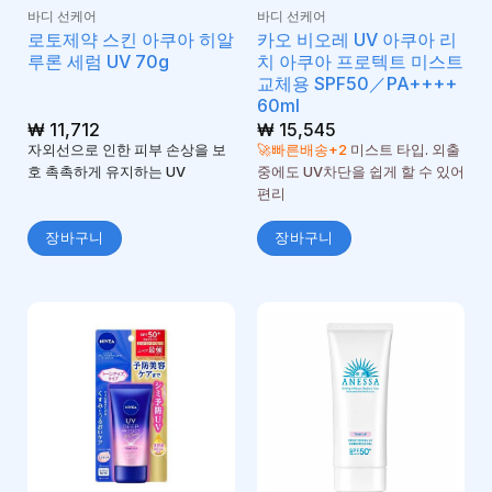
바디 선케어
바디 선케어
로토제약 스킨 아쿠아 히알
카오 비오레 UV 아쿠아 리
루론 세럼 UV 70g
치 아쿠아 프로텍트 미스트
교체용 SPF50／PA++++
60ml
₩
11,712
₩
15,545
자외선으로 인한 피부 손상을 보
🚀빠른배송+2
미스트 타입. 외출
호 촉촉하게 유지하는 UV
중에도 UV차단을 쉽게 할 수 있어
편리
장바구니
장바구니