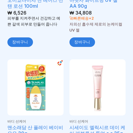
오미쿄다이샤 썬 베어스 선
아넷사 화이트닝 UV 젤
탠 로션 100ml
AA 90g
₩
6,526
₩
34,808
피부를 지켜주면서 건강하고 예
🚀빠른배송+2
쁜 갈색 피부로 만들어 줍니다
자외선 흡수제 제로의 논케미컬
UV 젤
장바구니
장바구니
바디 선케어
바디 선케어
맨소래담 산 플레이 베이비
시세이도 엘릭시르 데이 케