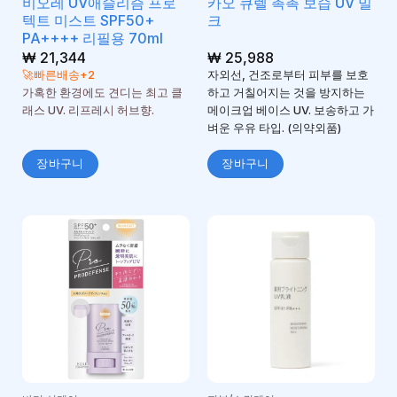
비오레 UV애슬리즘 프로
카오 큐렐 촉촉 보습 UV 밀
텍트 미스트 SPF50+
크
PA++++ 리필용 70ml
₩
21,344
₩
25,988
🚀빠른배송+2
자외선, 건조로부터 피부를 보호
가혹한 환경에도 견디는 최고 클
하고 거칠어지는 것을 방지하는
래스 UV. 리프레시 허브향.
메이크업 베이스 UV. 보송하고 가
벼운 우유 타입. (의약외품)
장바구니
장바구니