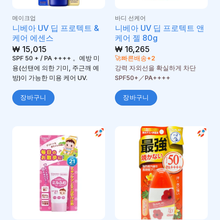
메이크업
바디 선케어
니베아 UV 딥 프로텍트 &
니베아 UV 딥 프로텍트 앤
케어 에센스
케어 젤 80g
₩
15,015
₩
16,265
SPF 50 + / PA ++++ 。예방 미
🚀빠른배송+2
용(선탠에 의한 기미, 주근깨 예
강력 자외선을 확실하게 차단
방)이 가능한 미용 케어 UV.
SPF50+／PA++++
장바구니
장바구니