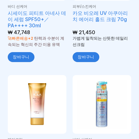
바디 선케어
피부/스킨케어
시세이도 피티트 아네사 데
카오 비오레 UV 아쿠아리
이 세럼 SPF50+／
치 에어리 홀드 크림 70g
PA++++ 30ml
₩
47,748
₩
21,450
🚀빠른배송+2
탄력과 수분이 계
가볍게 밀착되는 산뜻한 데일리
속되는 혁신의 주간 미용 유액
선크림
장바구니
장바구니