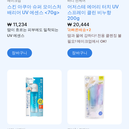
메이크업
바디 선케어
스킨 아쿠아 슈퍼 모이스처
어저스테 에어리 터치 UV
배리어 UV 에센스 <70g>
스프레이 클린 비누향
200g
₩
11,234
₩
20,444
땀이 흐르는 피부에도 밀착되는
🚀빠른배송+2
UV 에센스
땀과 물에 강하다! 전용 클렌징 불
필요! 메이크업에서 OK!
장바구니
장바구니