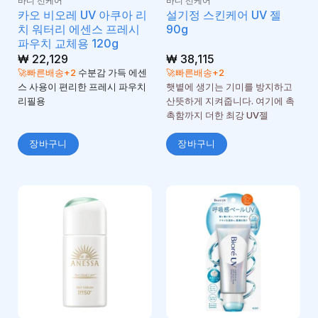
바디 선케어
바디 선케어
카오 비오레 UV 아쿠아 리
설기정 스킨케어 UV 젤
치 워터리 에센스 프레시
90g
파우치 교체용 120g
₩
22,129
₩
38,115
🚀빠른배송+2
수분감 가득 에센
🚀빠른배송+2
스 사용이 편리한 프레시 파우치
햇볕에 생기는 기미를 방지하고
리필용
산뜻하게 지켜줍니다. 여기에 촉
촉함까지 더한 최강 UV젤
장바구니
장바구니