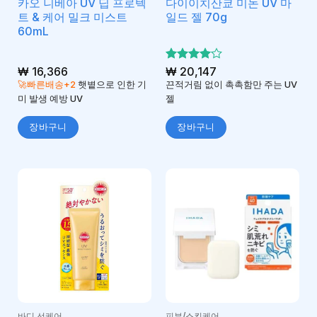
카오 니베아 UV 딥 프로텍
다이이치산쿄 미논 UV 마
트 & 케어 밀크 미스트
일드 젤 70g
60mL
₩
16,366
5 중에서
₩
20,147
4
로 평
🚀빠른배송+2
햇볕으로 인한 기
끈적거림 없이 촉촉함만 주는 UV
가됨
미 발생 예방 UV
젤
장바구니
장바구니
바디 선케어
피부/스킨케어