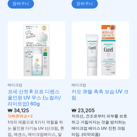
장바구니
장바구니
메이크업
메이크업
코세 선컷 R 프로 디펜스
카오 큐렐 촉촉 보습 UV 크
올인원 UV 무스 (노컬러/
림
라이트업) 60g
₩
34,125
₩
23,205
🚀빠른배송+2
자외선, 건조로부터 피부를 보호
1개의 제품으로 5가지 역할을 하
하고 거칠어지는 것을 방지하는
는 올인원 다기능 UV (선크림, 톤
메이크업 베이스 UV. 진한 크림
업, 에센스, 메이크업베이스, 알
타입. (의약외품)