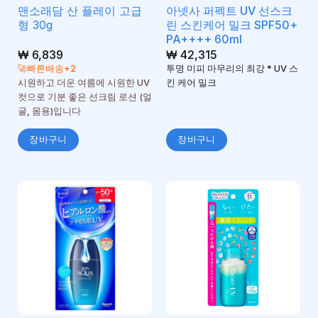
맨소래담 산 플레이 고급
아넷사 퍼펙트 UV 선스크
형 30g
린 스킨케어 밀크 SPF50+
PA++++ 60ml
₩
6,839
₩
42,315
🚀빠른배송+2
투명 미피 마무리의 최강 * UV 스
시원하고 더운 여름에 시원한 UV
킨 케어 밀크
컷으로 기분 좋은 선크림 로션 (얼
굴, 몸용)입니다
장바구니
장바구니