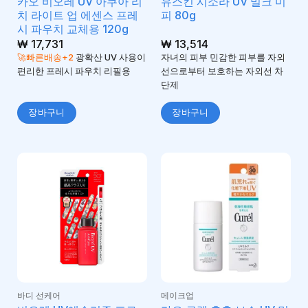
카오 비오레 UV 아쿠아 리
유스킨 시소라 UV 밀크 미
치 라이트 업 에센스 프레
피 80g
시 파우치 교체용 120g
₩
17,731
₩
13,514
🚀빠른배송+2
광확산 UV 사용이
자녀의 피부 민감한 피부를 자외
편리한 프레시 파우치 리필용
선으로부터 보호하는 자외선 차
단제
장바구니
장바구니
바디 선케어
메이크업