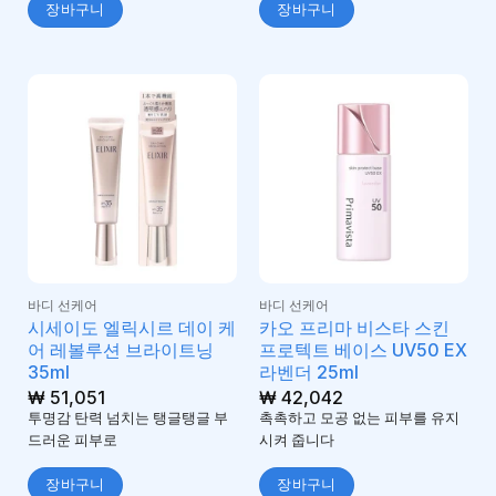
장바구니
장바구니
바디 선케어
바디 선케어
시세이도 엘릭시르 데이 케
카오 프리마 비스타 스킨
어 레볼루션 브라이트닝
프로텍트 베이스 UV50 EX
35ml
라벤더 25ml
₩
51,051
₩
42,042
투명감 탄력 넘치는 탱글탱글 부
촉촉하고 모공 없는 피부를 유지
드러운 피부로
시켜 줍니다
장바구니
장바구니