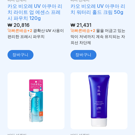
카오 비오레 UV 아쿠아 리
카오 비오레 UV 아쿠아 리
치 라이트 업 에센스 프레
치 워터리 홀드 크림 50g
시 파우치 120g
₩
20,816
₩
21,431
🚀빠른배송+2
광확산 UV 사용이
🚀빠른배송+2
물을 머금고 있는
편리한 프레시 파우치
막이 저녁까지 계속 유지되는 자
외선 차단제
장바구니
장바구니