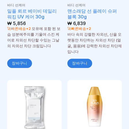
바디 선케어
바디 선케어
밀플 뢰르 베이비 데일리
맨소래담 선 플레이 슈퍼
워킹 UV 케어 30g
블록 30g
₩
5,856
₩
6,839
🚀빠른배송+2
모유에 포함 된 보
🚀빠른배송+2
습 성분에주의를 기울여 스킨 케
바다 속의 강렬한 자외선, 산을 오
어로 자외선 차단할 수있는 그날
랫동안 차단하는 자외선 차단 (얼
의 자외선 차단 크림입니다
굴, 몸용)에 강력한 자외선 차단제
입니다
장바구니
장바구니