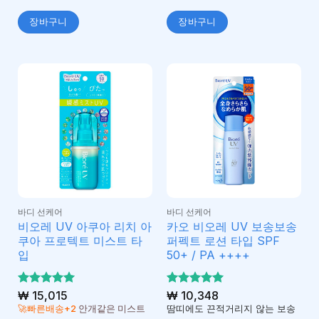
장바구니
장바구니
바디 선케어
바디 선케어
비오레 UV 아쿠아 리치 아
카오 비오레 UV 보송보송
쿠아 프로텍트 미스트 타
퍼펙트 로션 타입 SPF
입
50+ / PA ++++
5 중에서
₩
15,015
5 중에서
₩
10,348
5
5
로 평가
로 평가
🚀빠른배송+2
안개같은 미스트
땀띠에도 끈적거리지 않는 보송
됨
됨