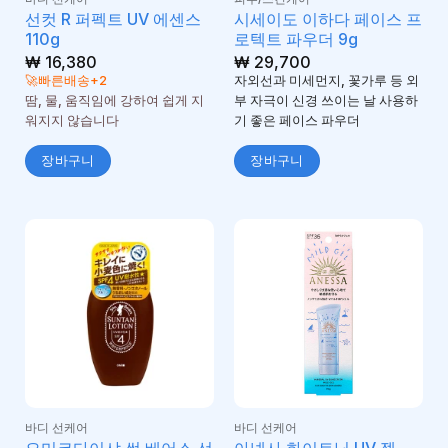
선컷 R 퍼펙트 UV 에센스
시세이도 이하다 페이스 프
110g
로텍트 파우더 9g
₩
16,380
₩
29,700
🚀빠른배송+2
자외선과 미세먼지, 꽃가루 등 외
땀, 물, 움직임에 강하여 쉽게 지
부 자극이 신경 쓰이는 날 사용하
워지지 않습니다
기 좋은 페이스 파우더
장바구니
장바구니
바디 선케어
바디 선케어