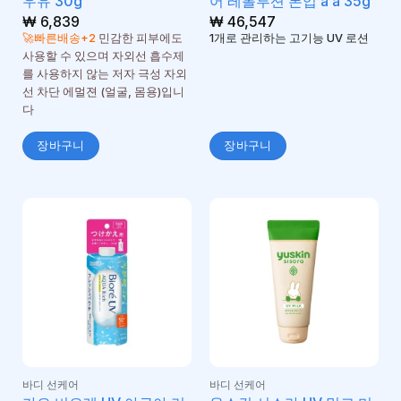
우유 30g
어 레볼루션 톤업 a a 35g
₩
6,839
₩
46,547
🚀빠른배송+2
민감한 피부에도
1개로 관리하는 고기능 UV 로션
사용할 수 있으며 자외선 흡수제
를 사용하지 않는 저자 극성 자외
선 차단 에멀젼 (얼굴, 몸용)입니
다
장바구니
장바구니
바디 선케어
바디 선케어