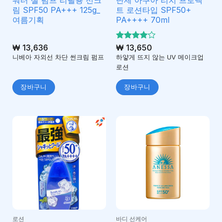
림 SPF50 PA+++ 125g_
트 로션타입 SPF50+
여름기획
PA++++ 70ml
₩
13,636
5 중에서
₩
13,650
4
로 평
니베아 자외선 차단 썬크림 펌프
하얗게 뜨지 않는 UV 메이크업
가됨
로션
장바구니
장바구니
로션
바디 선케어