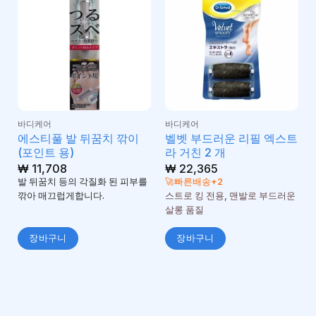
바디케어
바디케어
에스티풀 발 뒤꿈치 깎이
벨벳 부드러운 리필 엑스트
(포인트 용)
라 거친 2 개
₩
11,708
₩
22,365
발 뒤꿈치 등의 각질화 된 피부를
🚀빠른배송+2
깎아 매끄럽게합니다.
스트로 킹 전용, 맨발로 부드러운
살롱 품질
장바구니
장바구니