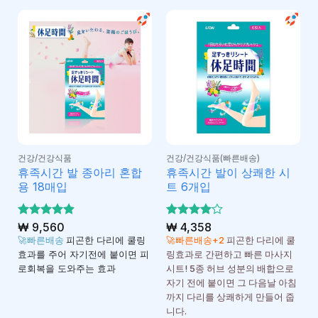
건강/건강식품
건강/건강식품(빠른배송)
휴족시간 발 종아리 혼합
휴족시간 발이 상쾌한 시
용 18매입
트 6개입
5 중에서
₩
9,560
5 중에서
₩
4,358
4.88
4
로 평
로 평
🚀빠른배송
피곤한 다리에 쿨링
🚀빠른배송+2
피곤한 다리에 쿨
가됨
가됨
효과를 주어 자기전에 붙이면 피
링효과로 간편하고 빠른 마사지
로회복을 도와주는 효과
시트! 5종 허브 성분의 배합으로
자기 전에 붙이면 그 다음날 아침
까지 다리를 상쾌하게 만들어 줍
니다.