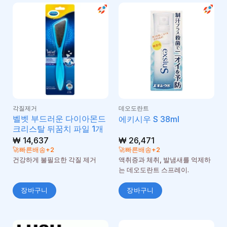
각질제거
데오도란트
벨벳 부드러운 다이아몬드
에키시우 S 38ml
크리스탈 뒤꿈치 파일 1개
₩
14,637
₩
26,471
🚀빠른배송+2
🚀빠른배송+2
건강하게 불필요한 각질 제거
액취증과 체취, 발냄새를 억제하
는 데오도란트 스프레이.
장바구니
장바구니