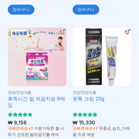
장바구니
장바구니
건강/건강식품
건강/건강식품
휴족시간 발 뒤꿈치용 8매
풋록 크림 20g
입
5 중에서
₩
9,156
5 중에서
₩
15,330
5
5
로 평가
로 평가
🚀빠른배송+2
수분가득한 젤 시
🚀빠른배송+2
무좀균,습진,가려
됨
됨
트가 건조한 발뒤꿈치를 케어
움 치료 예방