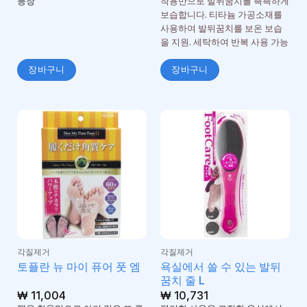
등장
착용만으로 발뒤꿈치를 촉촉하게
보습합니다. 티타늄 가공소재를
사용하여 발뒤꿈치를 보온 보습
을 지원. 세탁하여 반복 사용 가능
장바구니
장바구니
각질제거
각질제거
욕실에서 쓸 수 있는 발뒤
토플란 뉴 마이 퓨어 풋 엠
꿈치 줄 L
₩
11,004
₩
10,731