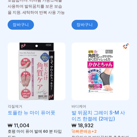
보습합니다. 티타늄 가공소재를
사용하여 발뒤꿈치를 보온 보습
을 지원. 세탁하여 반복 사용 가능
장바구니
장바구니
각질제거
바디케어
발 뒤꿈치 그레이 S-M 사
토플란 뉴 마이 퓨어풋
이즈 한켤레 (2매입)
₩
11,004
₩
18,932
호평 마이 퓨어 발에 60 분 타입
🚀빠른배송+2