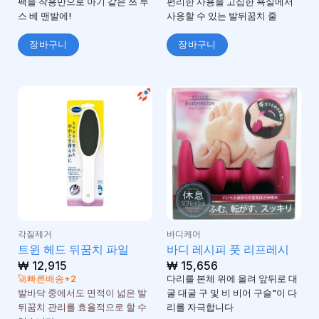
팩을 착용만으로 아기 같은 쯔 루
편리한 사용을 고집한 욕실에서
스 베 맨발에!
사용할 수 있는 발뒤꿈치 줄
장바구니
장바구니
각질제거
바디케어
트윈 헤드 뒤꿈치 파일
바디 레시피 풋 리프레시
₩
12,915
₩
15,656
🚀빠른배송+2
다리를 본체 위에 올려 앞뒤로 대
발바닥 중에서도 면적이 넓은 발
굴 대굴 구 및 비 비어 구슬"이 다
뒤꿈치 관리를 효율적으로 할 수
리를 자극합니다