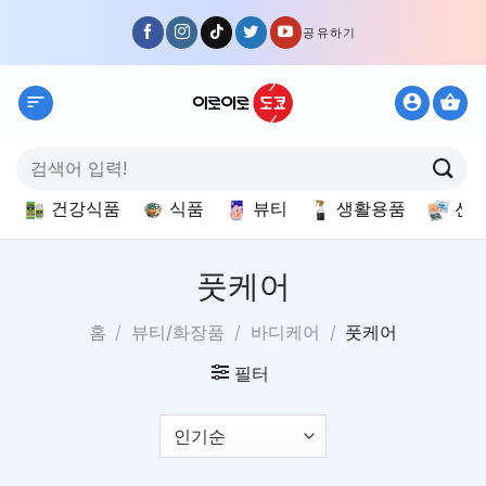
Skip
공유하기
to
content
검
색:
건강식품
식품
뷰티
생활용품
선
풋케어
홈
/
뷰티/화장품
/
바디케어
/
풋케어
필터