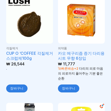
각질제거
의약품
CUP O ‘COFFEE 각질제거
카오 메구리즘 증기 다리용
스크럽제100g
시트 무향 6장입
₩
26,544
₩
11,777
.
🚀빠른배송+2
다리의 피로 마음
의 피로까지 풀어주는 기분 좋은
순환
장바구니
장바구니