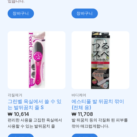
있습니다.
장바구니
장바구니
각질제거
바디케어
그린벨 욕실에서 쓸 수 있
에스티풀 발 뒤꿈치 깎이
는 발뒤꿈치 줄 S
(전체 용)
₩
10,614
₩
11,708
편리한 사용을 고집한 욕실에서
발 뒤꿈치 등의 각질화 된 피부를
사용할 수 있는 발뒤꿈치 줄
깎아 매끄럽게합니다.