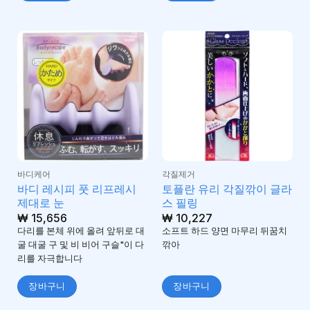
바디케어
각질제거
바디 레시피 풋 리프레시
토플란 유리 각질깎이 글라
제대로 눈
스 필링
₩
15,656
₩
10,227
다리를 본체 위에 올려 앞뒤로 대
소프트 하드 양면 마무리 뒤꿈치
굴 대굴 구 및 비 비어 구슬"이 다
깎아
리를 자극합니다
장바구니
장바구니