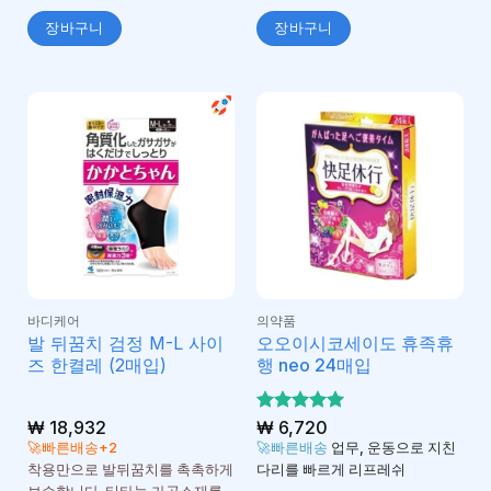
장바구니
장바구니
바디케어
의약품
발 뒤꿈치 검정 M-L 사이
오오이시코세이도 휴족휴
즈 한켤레 (2매입)
행 neo 24매입
₩
18,932
5 중에서
₩
6,720
5
로 평가
🚀빠른배송+2
🚀빠른배송
업무, 운동으로 지친
됨
착용만으로 발뒤꿈치를 촉촉하게
다리를 빠르게 리프레쉬