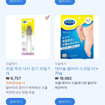
장바구니
장바구니
각질제거
각질제거
듀얼 액션 낙지 잡기 파일 1
닥터숄 발바닥 스크럽 비누
개
70g
₩
8,757
₩
18,682
🚀빠른배송+2
씻을 때마다 각질제거로 발바닥
발바닥의 문어가 딱딱해진 것을
매끈하게
제외하고는 연업 파일
장바구니
장바구니