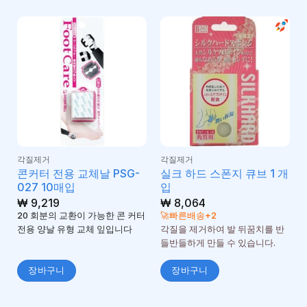
각질제거
각질제거
콘커터 전용 교체날 PSG-
실크 하드 스폰지 큐브 1 개
027 10매입
입
₩
9,219
₩
8,064
20 회분의 교환이 가능한 콘 커터
🚀빠른배송+2
전용 양날 유형 교체 잎입니다
각질을 제거하여 발 뒤꿈치를 반
들반들하게 만들 수 있습니다.
장바구니
장바구니