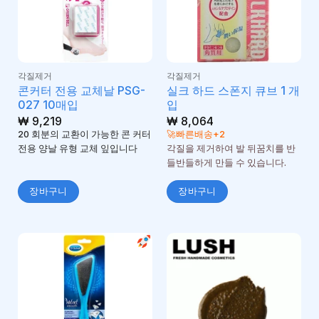
각질제거
각질제거
콘커터 전용 교체날 PSG-
실크 하드 스폰지 큐브 1 개
027 10매입
입
₩
9,219
₩
8,064
20 회분의 교환이 가능한 콘 커터
🚀빠른배송+2
전용 양날 유형 교체 잎입니다
각질을 제거하여 발 뒤꿈치를 반
들반들하게 만들 수 있습니다.
장바구니
장바구니