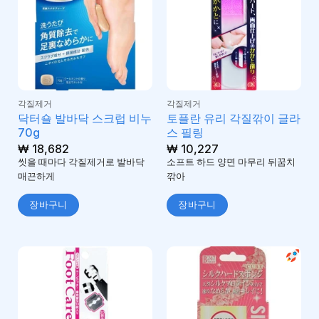
각질제거
각질제거
닥터숄 발바닥 스크럽 비누
토플란 유리 각질깎이 글라
70g
스 필링
₩
18,682
₩
10,227
씻을 때마다 각질제거로 발바닥
소프트 하드 양면 마무리 뒤꿈치
매끈하게
깎아
장바구니
장바구니