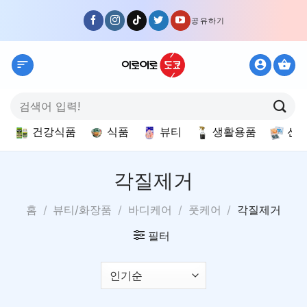
Skip
공유하기
to
content
검
색:
건강식품
식품
뷰티
생활용품
선
각질제거
홈
/
뷰티/화장품
/
바디케어
/
풋케어
/
각질제거
필터