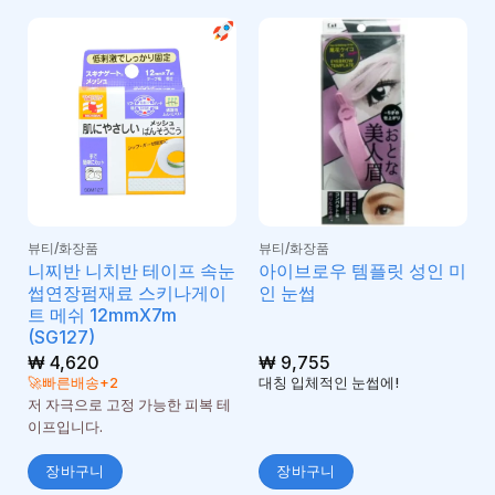
뷰티/화장품
뷰티/화장품
니찌반 니치반 테이프 속눈
아이브로우 템플릿 성인 미
썹연장펌재료 스키나게이
인 눈썹
트 메쉬 12mmX7m
(SG127)
₩
4,620
₩
9,755
🚀빠른배송+2
대칭 입체적인 눈썹에!
저 자극으로 고정 가능한 피복 테
이프입니다.
장바구니
장바구니