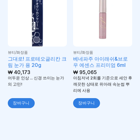
뷰티/화장품
뷰티/화장품
그대로! 프로테오글리칸 크
베네파주 아이래쉬&브로
림 눈가 용 20g
우 에센스 프리미엄 6ml
₩
40,173
₩
95,065
어두운 인상 ... 신경 쓰이는 눈가
아침저녁 2회를 기준으로 세안 후
의 고민!
깨끗한 상태로 위아래 속눈썹 뿌
리에 사용
장바구니
장바구니