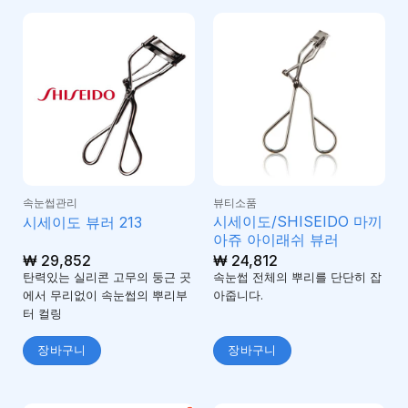
속눈썹관리
뷰티소품
시세이도/SHISEIDO 마끼
시세이도 뷰러 213
아쥬 아이래쉬 뷰러
₩
29,852
₩
24,812
탄력있는 실리콘 고무의 둥근 곳
속눈썹 전체의 뿌리를 단단히 잡
에서 무리없이 속눈썹의 뿌리부
아줍니다.
터 컬링
장바구니
장바구니