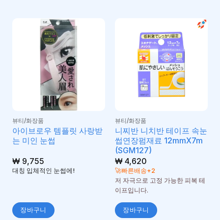
뷰티/화장품
뷰티/화장품
아이브로우 템플릿 사랑받
니찌반 니치반 테이프 속눈
는 미인 눈썹
썹연장펌재료 12mmX7m
(SGM127)
₩
9,755
₩
4,620
대칭 입체적인 눈썹에!
🚀빠른배송+2
저 자극으로 고정 가능한 피복 테
이프입니다.
장바구니
장바구니