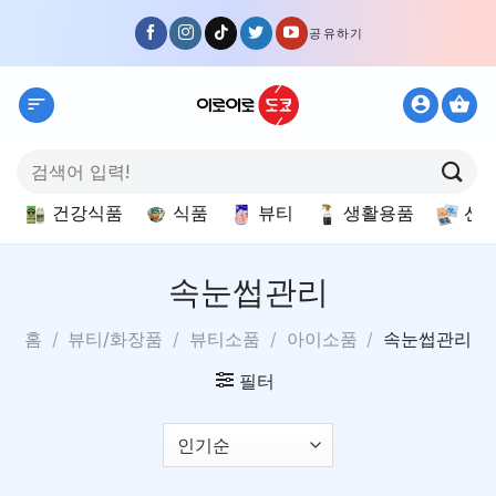
Skip
공유하기
to
content
검
색:
건강식품
식품
뷰티
생활용품
선
속눈썹관리
홈
/
뷰티/화장품
/
뷰티소품
/
아이소품
/
속눈썹관리
필터