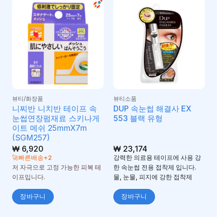
뷰티/화장품
뷰티소품
니찌반 니치반 테이프 속
DUP 속눈썹 해결사 EX
눈썹연장펌재료 스키나게
553 블랙 유형
이트 메쉬 25mmX7m
(SGM257)
₩
6,920
₩
23,174
🚀빠른배송+2
강력한 의료용 테이프에 사용 강
저 자극으로 고정 가능한 피복 테
한 속눈썹 전용 접착제 입니다.
이프입니다.
물, 눈물, 피지에 강한 접착제
장바구니
장바구니