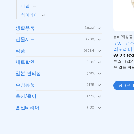
네일
헤어케어
생활용품
(3533)
뷰티/화장품
선물세트
(260)
코세 코스
리오리티
식품
(6284)
₩
23,63
세트할인
루스 타입의
(336)
수 있는 퍼
일본 편의점
(783)
주방용품
(475)
장바구
출산/육아
(779)
홈인테리어
(130)