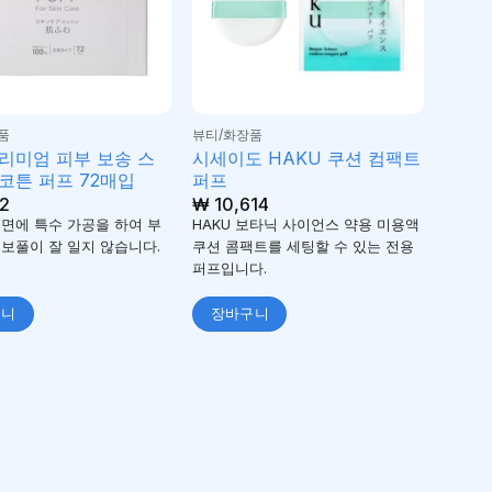
품
뷰티/화장품
리미엄 피부 보송 스
시세이도 HAKU 쿠션 컴팩트
코튼 퍼프 72매입
퍼프
2
₩
10,614
면에 특수 가공을 하여 부
HAKU 보타닉 사이언스 약용 미용액
보풀이 잘 일지 않습니다.
쿠션 콤팩트를 세팅할 수 있는 전용
퍼프입니다.
구니
장바구니