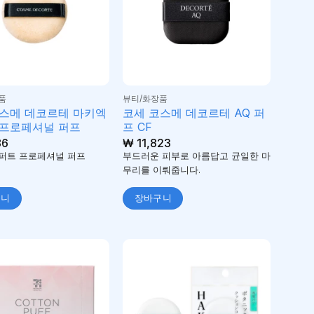
품
뷰티/화장품
스메 데코르테 마키엑
코세 코스메 데코르테 AQ 퍼
 프로페셔널 퍼프
프 CF
86
₩
11,823
퍼트 프로페셔널 퍼프
부드러운 피부로 아름답고 균일한 마
무리를 이뤄줍니다.
구니
장바구니