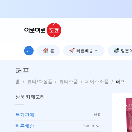
Skip
to
content
홈
빠른배송
일본
퍼프
홈
/
뷰티/화장품
/
뷰티소품
/
페이스소품
/
퍼프
상품 카테고리
특가판매
(61)
빠른배송
(5909)