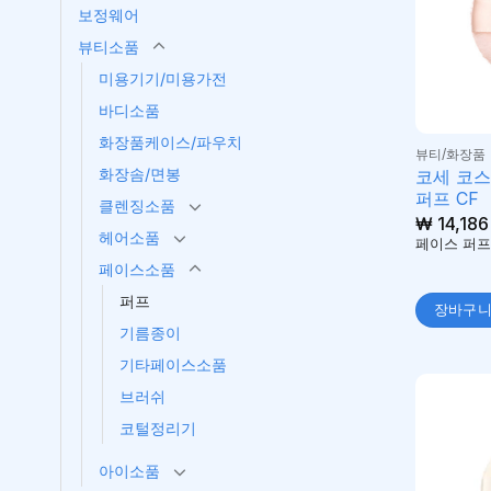
보정웨어
뷰티소품
미용기기/미용가전
바디소품
화장품케이스/파우치
뷰티/화장품
화장솜/면봉
코세 코
퍼프 CF
클렌징소품
₩
14,186
헤어소품
페이스 퍼
페이스소품
퍼프
장바구
기름종이
기타페이스소품
브러쉬
코털정리기
아이소품