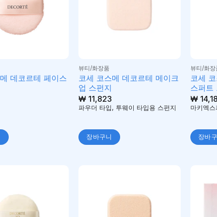
뷰티/화장품
뷰티/화장
스메 데코르테 페이스
코세 코스메 데코르테 메이크
코세 코
업 스펀지
스퍼트
₩
11,823
₩
14,1
프
파우더 타입, 투웨이 타입용 스펀지
마키엑스
니
장바구니
장바