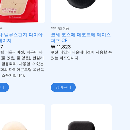
품
뷰티/화장품
사 밸류스펀지 다이아
코세 코스메 데코르테 페이스
 베이지
퍼프 CF
67
₩
11,823
림 파운데이션, 파우더 파
쿠션 타입의 파운데이션에 사용할 수
(물 있음, 물 없음), 컨실러
있는 퍼프입니다.
 활용되며, 사용할 수 있는
두께의 다이아몬드형 폭신폭
 스폰지입니다.
구니
장바구니