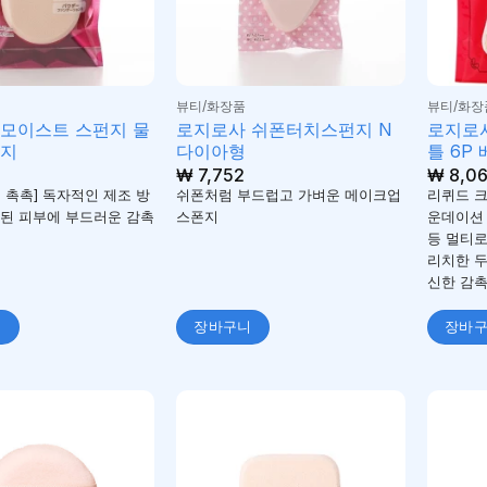
뷰티/화장품
뷰티/화장
 모이스트 스펀지 물
로지로사 쉬폰터치스펀지 N
로지로
이지
다이아형
틀 6P
₩
7,752
₩
8,0
 촉촉] 독자적인 제조 방
쉬폰처럼 부드럽고 가벼운 메이크업
리퀴드 크
된 피부에 부드러운 감촉
스폰지
운데이션 
등 멀티로
리치한 
신한 감촉
니
장바구니
장바