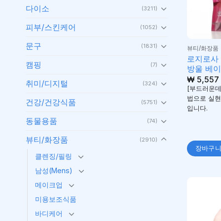
다이소
(3211)
피부/스킨케어
(1052)
문구
(1831)
뷰티/화장품
로지로사
캠핑
(7)
방울 베
₩
5,557
취미/디지털
(324)
[부드러운데
법으로 실현
건강/건강식품
(5751)
입니다.
동물용품
(74)
뷰티/화장품
(2910)
장바구
클렌징/필링
남성(Mens)
메이크업
미용보조식품
바디케어