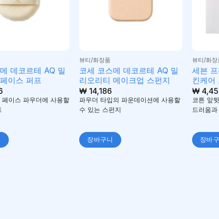
뷰티/화장품
뷰티/화장
메 데코르테 AQ 밀
코세 코스메 데코르테 AQ 밀
세븐 프
 페이스 퍼프
리오리티 메이크업 스펀지
킨케어 
6
₩
14,186
₩
4,45
 페이스 파우더에 사용할
파우더 타입의 파운데이션에 사용할
코튼 앞뒷
프
수 있는 스펀지
드러움과 
니
장바구니
장바