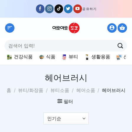
Skip
공유하기
to
content
검
색:
건강식품
식품
뷰티
생활용품
선
헤어브러시
홈
/
뷰티/화장품
/
뷰티소품
/
헤어소품
/
헤어브러시
필터